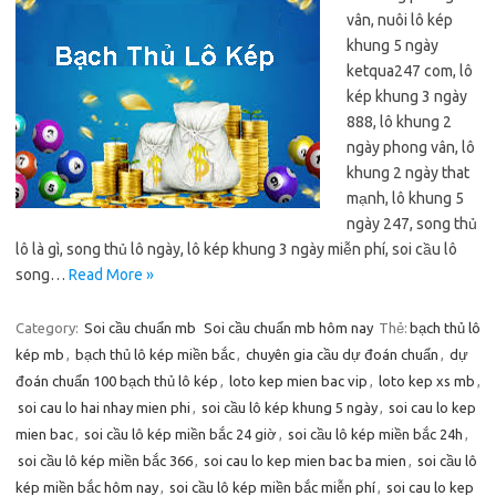
vân, nuôi lô kép
khung 5 ngày
ketqua247 com, lô
kép khung 3 ngày
888, lô khung 2
ngày phong vân, lô
khung 2 ngày that
mạnh, lô khung 5
ngày 247, song thủ
lô là gì, song thủ lô ngày, lô kép khung 3 ngày miễn phí, soi cầu lô
song…
Read More »
Category:
Soi cầu chuẩn mb
Soi cầu chuẩn mb hôm nay
Thẻ:
bạch thủ lô
kép mb
,
bạch thủ lô kép miền bắc
,
chuyên gia cầu dự đoán chuẩn
,
dự
đoán chuẩn 100 bạch thủ lô kép
,
loto kep mien bac vip
,
loto kep xs mb
,
soi cau lo hai nhay mien phi
,
soi cầu lô kép khung 5 ngày
,
soi cau lo kep
mien bac
,
soi cầu lô kép miền bắc 24 giờ
,
soi cầu lô kép miền bắc 24h
,
soi cầu lô kép miền bắc 366
,
soi cau lo kep mien bac ba mien
,
soi cầu lô
kép miền bắc hôm nay
,
soi cầu lô kép miền bắc miễn phí
,
soi cau lo kep