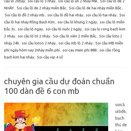
cau lo 2nhay
,
soi cau lo 3 nhay
,
soi cầu lô ăn 2 nháy MB
,
Soi cầu lô de 2
NHÁY
,
Soi cầu lô de 2 nháy miền Bắc
,
Soi cầu lô de hai nháy miền Bắc
,
Soi cầu lô đề 2 nháy mb
,
soi cầu lô đề hai nháy
,
soi cầu lô hai nháy
,
Soi
cầu lô hai nháy Rồng Bạch Kim
,
soi cầu lô khung 2 ngày
,
soi cầu lô miền
bắc 3s
,
soi cầu lô ngày
,
soi cầu lô nuôi 2 ngày
,
soi cau lo rong bach kim
2 nhay
,
soi cầu lô tô 2 nháy
,
Soi cầu lô xiên 2 miền Bắc
,
Soi cầu loto 2
nháy 24h
,
soi cầu lotoo 2 nháy
,
soi cầu mb lô 2 nháy
,
Soi cầu MB miễn
phí ngày hôm nay 2nháy miễn phí
,
soi cau mien phi 888
,
soi cầu rồng
bạch kim hai nháy
,
Soi cầu vip 4 số
chuyên gia cầu dự đoán chuẩn
100 dàn đề 6 con mb
soicầ
ulôđề,
bạch
thủ de