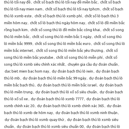
thủ lô tối nay đề
,
chốt số bạch thủ lô tối nay đề miền bắc
,
chốt số bạch
thủ lô tối nay mien nam
,
chốt số bạch thủ lô tối nay tphcm
,
chốt số bạch
thủ lô xsmb este
,
chốt số bạch thủ lô xsmb phí
,
chốt số lô bạch thủ 3
miền hôm nay
,
chốt số lô bạch thủ ngày hôm nay
,
chốt số lô đề miền bắc
rồng bạch kim
,
chốt số song thủ lô đề miền bắc công khai
,
chốt số song
thủ lô miền bắc
,
chốt số song thủ lô miền bắc 5 ngày
,
chốt số song thủ
lô miền bắc 9999
,
chốt số song thủ lô miền bắc euro
,
chốt số song thủ lô
miền bắc internet
,
chốt số song thủ lô miền bắc yêu thương
,
chốt số
song thủ lô miền bắc youtube
,
chốt số song thủ lô miễn phí
,
chốt số
song thủ lô xsmb siêu chính xác nhất
,
chuyên gia cầu dự đoán chuẩn
,
dac biet mien bac hom nay
,
dự đoán bạch thủ lô iwin
,
dự đoán bạch
thủ lô mb
,
dự đoán bạch thủ lô miền bắc 99 ngày
,
dự đoán bạch thủ lô
miền bắc bạch thủ
,
dự đoán bạch thủ lô miền bắc israel
,
dự đoán bạch
thủ lô miền trung
,
dự đoán bạch thủ lô xổ số siêu chuẩn
,
dự đoán bạch
thủ lô xổ số xe
,
dự đoán bạch thủ lô xsmb 7777
,
dự đoán bạch thủ lô
xsmb chính xác 20
,
dự đoán bạch thủ lô xsmb chính xác 365
,
dự đoán
bạch thủ lô xsmb de hôm nay
,
dự đoán bạch thủ lô xsmb ninh thuận
,
dự đoán bạch thủ lô xsmb quay thử
,
dự đoán bạch thủ lô xsmb siêu
chuẩn
,
dự đoán bạch thủ lô xsmb siêu chuẩn 00
,
dự đoán bạch thủ lô