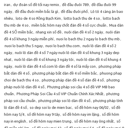
iran
,
dự đoán số đề tối nay remix
,
đề đầu đuôi 789
,
đề đầu đuôi 99
ngày
,
đề đầu đuôi miền bắc là gì
,
đề đầu đuôi phố
,
Lô tô 4 càng ăn bao
nhiêu
,
loto de 4 so Rồng Bạch Kim
,
lotto bach thu de 4 so
,
lotto bach
thu mb de 4 so
,
miền bắc hôm nay chốt đàn đề 4 số cực chuẩn
,
Mua dàn
đề 4 SỐ miền bắc
,
nhang xin số đề
,
nuôi dàn đề 4 số 2 ngày
,
nuôi dàn
đề 4 số khung 3 ngày miễn phí
,
nuoi lo bach thu 2 ngay lo bach thu mb
,
nuoi lo bach thu 5 ngay
,
nuoi lo bach thu.com
,
nuôi lô dàn đề 4 số 2
ngày
,
nuôi lô dàn đề 4 số 7 ngày nuôi lô dàn đề 4 số khung 3 ngày dep
nhat
,
nuôi lô dàn đề 4 số khung 3 ngày tôi
,
nuôi lô dàn đề 4 số khung 4
ngày
,
nuôi lô dàn đề 4 số.com lô dàn đề 4 số là mấy con
,
phương pháp
bắt dàn đề 4 số
,
phương pháp bắt dàn đề 4 số miền bắc
,
phuong phap
choi de bach thu 4 so
,
phương pháp dàn đề 4 số dàn đề 4 số
,
phương
pháp nuôi lô dàn đề 4 số
,
Phương pháp soi cầu 4 số đề VIP MB bao
chuẩn
,
Phương Pháp Soi Cầu 4 số VIP Chuẩn Chính Xác Nhất
,
phương
pháp soi cầu chuẩn
,
phương pháp soi lô dàn đề 4 số
,
phương pháp tính
lô dàn đề 4 số
,
so dep soi lo de mien bac
,
số đề hôm nay 06/02
,
số đề
hôm nay 5/4
,
số đề hôm nay 9 tây
,
số đề hôm nay im lặng
,
số đề hôm
nay in english
,
số đề hôm nay mien trung
,
số đề hôm nay ông nhất
,
số