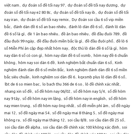
việt nam
,
dự đoán số đề tối nay 97
,
dự đoán số đề tối nay dương
,
dự
đoán số đề tối nay e2 80 8c
,
dự đoán số đề tối nay ib
,
dự đoán số đề tối
nay iran
,
dự đoán số đề tối nay remix
,
Dự đoán soi cầu 6 số vip miền
bắc
,
đánh dàn đề 6 số an bao nhiêu
,
đánh lô dàn đề 6 số
,
đánh lô dàn
đề 6 số là gì
,
đè 1 ăn bao nhiêu
,
đề ăn bao nhiêu
,
đề đầu đuôi 789
,
đề
đầu đuôi 99 ngày
,
đề đầu đuôi miền bắc là gì
,
đề đầu đuôi phố
,
đề lô 6
số Miễn Phí ăn cặp đẹp nhất hôm nay
,
độc thủ lô dàn đề 6 số là gì
,
hôm
nay dàn 6 số có con gì
,
hôm nay dàn đề 6 số xsmb
,
hôm nay đề 6 chuẩn
không
,
hôm nay soi dàn 6 đề
,
kinh nghiệm bắt chuẩn dàn 6 số
,
Kinh
nghiệm đánh dàn đề 6 số miền Bắc
,
kinh nghiệm đánh dàn đề 6 số miền
bắc siêu chuẩn
,
kinh nghiệm soi dàn đề 6
,
kqxsmb plus lô dàn đề 6 số
,
lbt de 6 so mien bac
,
lo bach thu 366 de 6 so
,
lô đề chính xác nhất
,
nhang xin số đề
,
số đề hôm nay 06/02
,
số đề hôm nay 5/4
,
số đề hôm
nay 9 tây
,
số đề hôm nay im lặng
,
số đề hôm nay in english
,
số đề hôm
nay mien trung
,
số đề hôm nay ông nhất
,
số đề miễn phí âm
,
số đề ngày
mai 12
,
số đề ngày mai 54
,
số đề ngày mai 8 tháng 5
,
số đề ngày mai
không ra
,
số đề ngày mai tháng 12
,
soi cầu 8/8
,
soi cầu dàn đề 25 số
,
soi cầu dàn đề alpha
,
soi cầu dàn đề chính xác 100 không xác định
,
soi