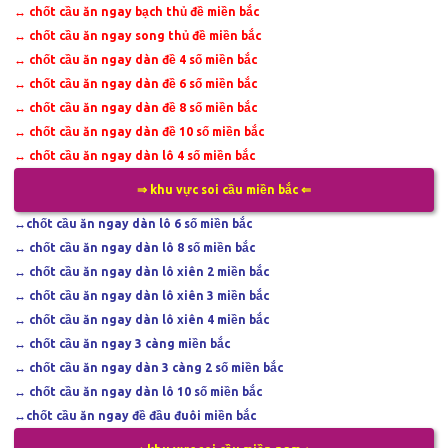
↔
chốt cầu ăn ngay bạch thủ đề miền bắc
↔
chốt cầu ăn ngay song thủ đề miền bắc
↔
chốt cầu ăn ngay dàn đề 4 số miền bắc
↔
chốt cầu ăn ngay dàn đề 6 số miền bắc
↔
chốt cầu ăn ngay dàn đề 8 số miền bắc
↔
chốt cầu ăn ngay dàn đề 10 số miền bắc
↔
chốt cầu ăn ngay dàn lô 4 số miền bắc
⇒ khu vực soi cầu miền bắc ⇐
↔
chốt cầu ăn ngay dàn lô 6 số miền bắc
↔
chốt cầu ăn ngay dàn lô 8 số miền bắc
↔
chốt cầu ăn ngay dàn lô xiên 2 miền bắc
↔
chốt cầu ăn ngay dàn lô xiên 3 miền bắc
↔
chốt cầu ăn ngay dàn lô xiên 4 miền bắc
↔
chốt cầu ăn ngay 3 càng miền bắc
↔
chốt cầu ăn ngay dàn 3 càng 2 số miền bắc
↔
chốt cầu ăn ngay dàn lô 10 số miền bắc
↔
chốt cầu ăn ngay đề đầu đuôi miền bắc