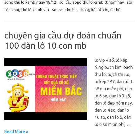
song thủ lo xsmb ngay 18/12
,
soi cầu song thủ lô xsmb tt hôm nay
,
soi
cầu song thủ lô xsmb vip
,
soi cau thu ha
,
thống kê loto bạch thủ
chuyên gia cầu dự đoán chuẩn
100 dàn lô 10 con mb
lo vip 4 số, lô kép
rồng bạch kim, bach
thu lo, bạch thu lo,
lo kep 247, dàn lô 4
số mb miễn phí, dan
lo 6 so, dàn lô 3 số,
dàn lô đẹp hôm nay,
dan lo 4 so, dan lo
10 so, dan lo 6, dàn
lô 6 số miền phí,…
Read More »