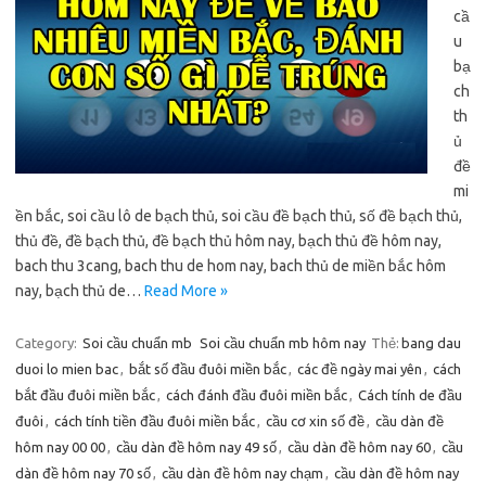
cầ
u
bạ
ch
th
ủ
đề
mi
ền bắc, soi cầu lô de bạch thủ, soi cầu đề bạch thủ, số đề bạch thủ,
thủ đề, đề bạch thủ, đề bạch thủ hôm nay, bạch thủ đề hôm nay,
bach thu 3cang, bach thu de hom nay, bach thủ de miền bắc hôm
nay, bạch thủ de…
Read More »
Category:
Soi cầu chuẩn mb
Soi cầu chuẩn mb hôm nay
Thẻ:
bang dau
duoi lo mien bac
,
bắt số đầu đuôi miền bắc
,
các đề ngày mai yên
,
cách
bắt đầu đuôi miền bắc
,
cách đánh đầu đuôi miền bắc
,
Cách tính de đầu
đuôi
,
cách tính tiền đầu đuôi miền bắc
,
cầu cơ xin số đề
,
cầu dàn đề
hôm nay 00 00
,
cầu dàn đề hôm nay 49 số
,
cầu dàn đề hôm nay 60
,
cầu
dàn đề hôm nay 70 số
,
cầu dàn đề hôm nay chạm
,
cầu dàn đề hôm nay