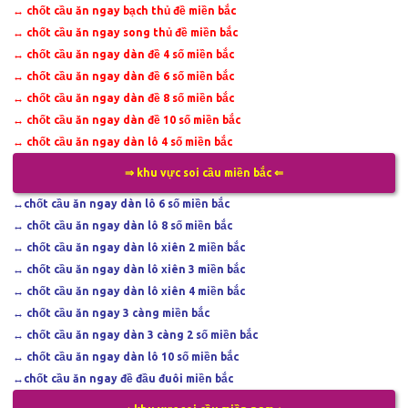
↔
chốt cầu ăn ngay bạch thủ đề miền bắc
↔
chốt cầu ăn ngay song thủ đề miền bắc
↔
chốt cầu ăn ngay dàn đề 4 số miền bắc
↔
chốt cầu ăn ngay dàn đề 6 số miền bắc
↔
chốt cầu ăn ngay dàn đề 8 số miền bắc
↔
chốt cầu ăn ngay dàn đề 10 số miền bắc
↔
chốt cầu ăn ngay dàn lô 4 số miền bắc
⇒ khu vực soi cầu miền bắc ⇐
↔
chốt cầu ăn ngay dàn lô 6 số miền bắc
↔
chốt cầu ăn ngay dàn lô 8 số miền bắc
↔
chốt cầu ăn ngay dàn lô xiên 2 miền bắc
↔
chốt cầu ăn ngay dàn lô xiên 3 miền bắc
↔
chốt cầu ăn ngay dàn lô xiên 4 miền bắc
↔
chốt cầu ăn ngay 3 càng miền bắc
↔
chốt cầu ăn ngay dàn 3 càng 2 số miền bắc
↔
chốt cầu ăn ngay dàn lô 10 số miền bắc
↔
chốt cầu ăn ngay đề đầu đuôi miền bắc