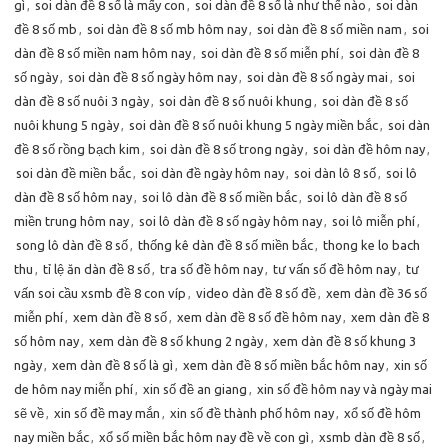
gì
,
soi dàn đề 8 số là mấy con
,
soi dàn đề 8 số là như thế nào
,
soi dàn
đề 8 số mb
,
soi dàn đề 8 số mb hôm nay
,
soi dàn đề 8 số miền nam
,
soi
dàn đề 8 số miền nam hôm nay
,
soi dàn đề 8 số miễn phí
,
soi dàn đề 8
số ngày
,
soi dàn đề 8 số ngày hôm nay
,
soi dàn đề 8 số ngày mai
,
soi
dàn đề 8 số nuôi 3 ngày
,
soi dàn đề 8 số nuôi khung
,
soi dàn đề 8 số
nuôi khung 5 ngày
,
soi dàn đề 8 số nuôi khung 5 ngày miền bắc
,
soi dàn
đề 8 số rồng bạch kim
,
soi dàn đề 8 số trong ngày
,
soi dàn đề hôm nay
,
soi dàn đề miền bắc
,
soi dàn đề ngày hôm nay
,
soi dàn lô 8 số
,
soi lô
dàn đề 8 số hôm nay
,
soi lô dàn đề 8 số miền bắc
,
soi lô dàn đề 8 số
miền trung hôm nay
,
soi lô dàn đề 8 số ngày hôm nay
,
soi lô miễn phí
,
song lô dàn đề 8 số
,
thống kê dàn đề 8 số miền bắc
,
thong ke lo bach
thu
,
tỉ lệ ăn dàn đề 8 số
,
tra số đề hôm nay
,
tư vấn số đề hôm nay
,
tư
vấn soi cầu xsmb đề 8 con víp
,
video dàn đề 8 số đề
,
xem dàn đề 36 số
miễn phí
,
xem dàn đề 8 số
,
xem dàn đề 8 số đề hôm nay
,
xem dàn đề 8
số hôm nay
,
xem dàn đề 8 số khung 2 ngày
,
xem dàn đề 8 số khung 3
ngày
,
xem dàn đề 8 số là gì
,
xem dàn đề 8 số miền bắc hôm nay
,
xin số
de hôm nay miễn phí
,
xin số đề an giang
,
xin số đề hôm nay và ngày mai
sẽ về
,
xin số đề may mắn
,
xin số đề thành phố hôm nay
,
xổ số đề hôm
nay miền bắc
,
xổ số miền bắc hôm nay đề về con gì
,
xsmb dàn đề 8 số
,