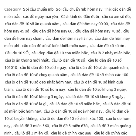
Category:
Soi cầu chuẩn mb
Soi cầu chuẩn mb hôm nay
Thẻ:
các dàn đề
miền bắc
,
các đề ngày mai yên
,
Cách tính de đầu đuôi
,
cầu cơ xin số đề
,
cầu dàn đề 10 số ăn quanh năm
,
cầu dàn đề hôm nay 00 00
,
cầu dàn đề
hôm nay 49 số
,
cầu dàn đề hôm nay 60
,
cầu dàn đề hôm nay 70 số
,
cầu
dàn đề hôm nay chạm
,
cầu dàn đề hôm nay hà nội
,
cầu dàn đề hôm nay
miễn phí
,
cầu dàn đề xổ số kiến thiết miền nam
,
cầu dàn đề xổ số ơn
,
Cầu de 10 SỐ
,
cầu đẹp dàn đề 10 con miền bắc
,
cầu lô 2 nháy miền bắc
,
cầu lô ăn thông mới nhất
,
cầu lô dàn đề 10 số
,
cầu lô dàn đề 10 số
101010
,
cầu lô dàn đề 10 số 3 ngày
,
cầu lô dàn đề 10 số ăn quanh năm
,
cầu lô dàn đề 10 số chạy quanh năm
,
cầu lô dàn đề 10 số chính xác 100
,
cầu lô dàn đề 10 số đẹp nhất hôm nay
,
cầu lô dàn đề 10 số hình quả
trám
,
cầu lô dàn đề 10 số hôm nay
,
cầu lô dàn đề 10 số khung 2 ngày
,
cầu lô dàn đề 10 số khung 3 ngày
,
cầu lô dàn đề 10 số khung 5 ngày
,
cầu lô dàn đề 10 số là gì
,
cầu lô dàn đề 10 số miền bắc
,
cầu lô dàn đề 10
số miền bắc hôm nay
,
cầu lô dàn đề 10 số ngày hôm nay
,
cầu lô dàn đề
10 số truyền thống
,
cầu lô de dàn đề 10 số chính xác 100
,
cau lo de hom
nay
,
cầu lô đề 3 miền 360
,
cầu lô đề 3 miền 678
,
cầu lô đề 3 miền quảng
ninh
,
cầu lô đề 3 miền xổ
,
cầu lô đề chính xác 888
,
cầu lô đề chính xác