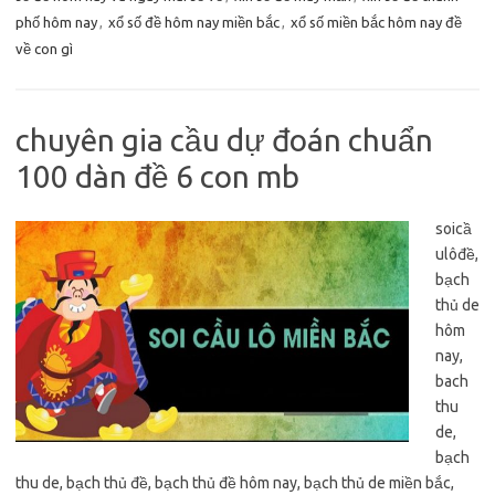
phố hôm nay
,
xổ số đề hôm nay miền bắc
,
xổ số miền bắc hôm nay đề
về con gì
chuyên gia cầu dự đoán chuẩn
100 dàn đề 6 con mb
soicầ
ulôđề,
bạch
thủ de
hôm
nay,
bach
thu
de,
bạch
thu de, bạch thủ đề, bạch thủ đề hôm nay, bạch thủ de miền bắc,