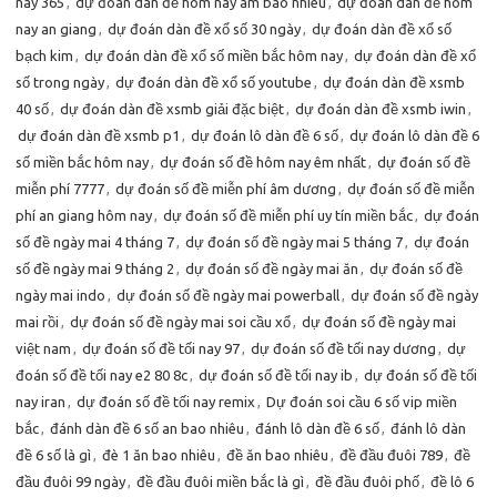
nay 365
,
dự đoán dàn đề hôm nay âm bao nhiêu
,
dự đoán dàn đề hôm
nay an giang
,
dự đoán dàn đề xổ số 30 ngày
,
dự đoán dàn đề xổ số
bạch kim
,
dự đoán dàn đề xổ số miền bắc hôm nay
,
dự đoán dàn đề xổ
số trong ngày
,
dự đoán dàn đề xổ số youtube
,
dự đoán dàn đề xsmb
40 số
,
dự đoán dàn đề xsmb giải đặc biệt
,
dự đoán dàn đề xsmb iwin
,
dự đoán dàn đề xsmb p1
,
dự đoán lô dàn đề 6 số
,
dự đoán lô dàn đề 6
số miền bắc hôm nay
,
dự đoán số đề hôm nay êm nhất
,
dự đoán số đề
miễn phí 7777
,
dự đoán số đề miễn phí âm dương
,
dự đoán số đề miễn
phí an giang hôm nay
,
dự đoán số đề miễn phí uy tín miền bắc
,
dự đoán
số đề ngày mai 4 tháng 7
,
dự đoán số đề ngày mai 5 tháng 7
,
dự đoán
số đề ngày mai 9 tháng 2
,
dự đoán số đề ngày mai ăn
,
dự đoán số đề
ngày mai indo
,
dự đoán số đề ngày mai powerball
,
dự đoán số đề ngày
mai rồi
,
dự đoán số đề ngày mai soi cầu xổ
,
dự đoán số đề ngày mai
việt nam
,
dự đoán số đề tối nay 97
,
dự đoán số đề tối nay dương
,
dự
đoán số đề tối nay e2 80 8c
,
dự đoán số đề tối nay ib
,
dự đoán số đề tối
nay iran
,
dự đoán số đề tối nay remix
,
Dự đoán soi cầu 6 số vip miền
bắc
,
đánh dàn đề 6 số an bao nhiêu
,
đánh lô dàn đề 6 số
,
đánh lô dàn
đề 6 số là gì
,
đè 1 ăn bao nhiêu
,
đề ăn bao nhiêu
,
đề đầu đuôi 789
,
đề
đầu đuôi 99 ngày
,
đề đầu đuôi miền bắc là gì
,
đề đầu đuôi phố
,
đề lô 6