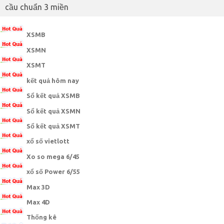
cầu chuẩn 3 miền
XSMB
XSMN
XSMT
kết quả hôm nay
Sổ kết quả XSMB
Sổ kết quả XSMN
Sổ kết quả XSMT
xổ số vietlott
Xo so mega 6/45
xổ số Power 6/55
Max 3D
Max 4D
Thống kê