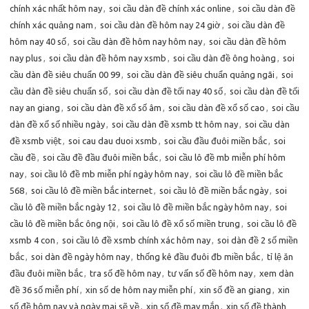
chính xác nhất hôm nay
,
soi cầu dàn đề chính xác online
,
soi cầu dàn đề
chính xác quảng nam
,
soi cầu dàn đề hôm nay 24 giờ
,
soi cầu dàn đề
hôm nay 40 số
,
soi cầu dàn đề hôm nay hôm nay
,
soi cầu dàn đề hôm
nay plus
,
soi cầu dàn đề hôm nay xsmb
,
soi cầu dàn đề ông hoàng
,
soi
cầu dàn đề siêu chuẩn 00 99
,
soi cầu dàn đề siêu chuẩn quảng ngãi
,
soi
cầu dàn đề siêu chuẩn số
,
soi cầu dàn đề tối nay 40 số
,
soi cầu dàn đề tối
nay an giang
,
soi cầu dàn đề xổ số âm
,
soi cầu dàn đề xổ số cao
,
soi cầu
dàn đề xổ số nhiều ngày
,
soi cầu dàn đề xsmb tt hôm nay
,
soi cầu dàn
đề xsmb việt
,
soi cau dau duoi xsmb
,
soi cầu đầu đuôi miền bắc
,
soi
cầu đề
,
soi cầu đề đầu đuôi miền bắc
,
soi cầu lô đề mb miễn phí hôm
nay
,
soi cầu lô đề mb miễn phí ngày hôm nay
,
soi cầu lô đề miền bắc
568
,
soi cầu lô đề miền bắc internet
,
soi cầu lô đề miền bắc ngày
,
soi
cầu lô đề miền bắc ngày 12
,
soi cầu lô đề miền bắc ngày hôm nay
,
soi
cầu lô đề miền bắc ông nội
,
soi cầu lô đề xổ số miền trung
,
soi cầu lô đề
xsmb 4 con
,
soi cầu lô đề xsmb chính xác hôm nay
,
soi dàn đề 2 số miền
bắc
,
soi dàn đề ngày hôm nay
,
thống kê đầu đuôi đb miền bắc
,
tỉ lệ ăn
đầu đuôi miền bắc
,
tra số đề hôm nay
,
tư vấn số đề hôm nay
,
xem dàn
đề 36 số miễn phí
,
xin số de hôm nay miễn phí
,
xin số đề an giang
,
xin
số đề hôm nay và ngày mai sẽ về
,
xin số đề may mắn
,
xin số đề thành