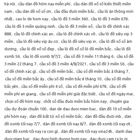
hà nội
,
cầu dàn đề hôm nay miễn phí
,
cầu dàn đề xổ số kiến thiết miền
nam
,
cầu dàn đề xổ số ơn
,
cầu đầu đuôi miền bắc
,
cầu lô ăn thông mới
nhất
,
cau lo de hom nay
,
cầu lô đề 3 miền 360
,
cầu lô đề 3 miền 678
,
cầu lô đề 3 miền quảng ninh
,
cầu lô đề 3 miền xổ
,
cầu lô đề chính xác
888
,
cầu lô đề chính xác an
,
cầu lô đề chính xác về
,
cầu lô đề siêu vip 3
miền
,
cầu lô đề siêu vip âu cơ
,
cầu lô đề siêu vip in
,
cầu lô đề xổ số âm
dương
,
cầu lô đề xổ số đẹp
,
cầu lô đề xổ số lô đề miền bắc
,
cầu lô đề
xsmb 56
,
cầu lô đề xsmb 9/7/2
,
cầu số đề 3 miền 11 tháng 6
,
cầu số đề
3 miền 22 tháng 7
,
cầu số đề 3 miền 4/8/2021
,
cầu số đề 3 miền 56
,
cầu
số đề chính xác gì
,
cầu số đề miền bắc
,
cầu số đề miền bắc â tháng 7
,
cầu số đề miền bắc ây
,
cầu số đề miền bắc ê tháng 10
,
cầu số đề miền
bắc yên
,
cầu số đề miễn phí 4 số
,
cầu số đề miễn phí 678
,
cầu số đề
miễn phí an giang
,
cầu số đề miễn phí giải đặc biệt
,
cầu số đề ngày mai
,
chọn số đề hôm nay
,
chốt số đầu đuôi miền bắc hôm nay
,
chuyên gia
cầu dự đoán chuẩn 100
,
dan de dau duoi mien bac
,
dàn đề 10 số miễn
phí hôm nay
,
dàn đề bất tử xổ số miền bắc
,
dàn đề đầu đuôi mb
,
dàn
đề xsmb tối nay 7/7
,
dàn đề xsmb tối nay 8/7
,
dàn đề xsmb tối nay ơt
,
dàn đề xsmb tối nay ra con gì
,
dàn đề xsmb tối nay vina24h
,
danh dau
duoi mien bac
,
dau duoi binh duong hom nay
,
dau duoi cam ra lo gi