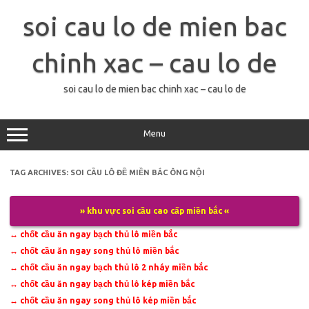
Skip
to
soi cau lo de mien bac
content
chinh xac – cau lo de
soi cau lo de mien bac chinh xac – cau lo de
Menu
TAG ARCHIVES:
SOI CẦU LÔ ĐỀ MIỀN BẮC ÔNG NỘI
» khu vực soi cầu cao cấp miền bắc «
↔
chốt cầu ăn ngay bạch thủ lô miền bắc
↔
chốt cầu ăn ngay song thủ lô miền bắc
↔
chốt cầu ăn ngay bạch thủ lô 2 nháy miền bắc
↔
chốt cầu ăn ngay bạch thủ lô kép miền bắc
↔
chốt cầu ăn ngay song thủ lô kép miền bắc