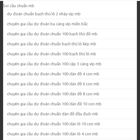
Soi cầu chuẩn mb
dự đoán chuẩn bạch thủ lô 2 nháy víp mb
chuyên gia cầu dự đoán ba càng víp miền bắc
chuyên gia cầu dự đoán chuẩn 100 bạch thủ đề mb
chuyên gia cầu dự đoán chuẩn bạch thủ lô kép mb
chuyên gia cầu dự đoán chuẩn 100 bạch thủ lô mb
chuyên gia cầu dự đoán chuẩn 100 cặp 3 càng víp mb
chuyên gia cầu dự đoán chuẩn 100 dàn đề 4 con mb
chuyên gia cầu dự đoán chuẩn 100 dàn đề 6 con mb
chuyên gia cầu dự đoán chuẩn 100 dàn đề 8 con mb
chuyên gia cầu dự đoán chuẩn 100 dàn đề 10 con mb
chuyên gia cầu dự đoán chuẩn dàn đề đầu đuôi mb
chuyên gia cầu dự đoán chuẩn 100 dàn lô 10 con mb
chuyên gia cầu dự đoán chuẩn 100 dàn lô 4 con mb