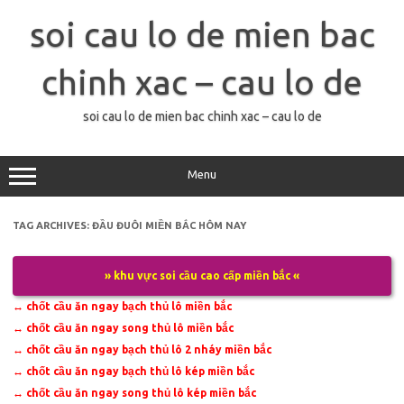
Skip
to
soi cau lo de mien bac
content
chinh xac – cau lo de
soi cau lo de mien bac chinh xac – cau lo de
Menu
TAG ARCHIVES:
ĐẦU ĐUÔI MIỀN BẮC HÔM NAY
» khu vực soi cầu cao cấp miền bắc «
↔
chốt cầu ăn ngay bạch thủ lô miền bắc
↔
chốt cầu ăn ngay song thủ lô miền bắc
↔
chốt cầu ăn ngay bạch thủ lô 2 nháy miền bắc
↔
chốt cầu ăn ngay bạch thủ lô kép miền bắc
↔
chốt cầu ăn ngay song thủ lô kép miền bắc