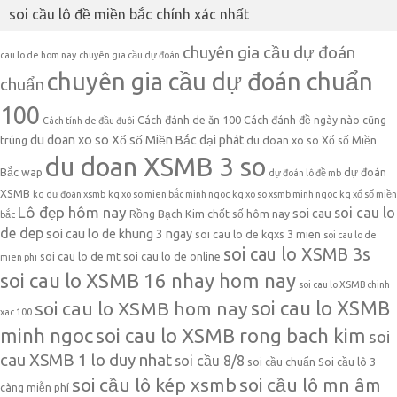
soi cầu lô đề miền bắc chính xác nhất
chuyên gia cầu dự đoán
cau lo de hom nay
chuyên gia cầu dự đoán
chuyên gia cầu dự đoán chuẩn
chuẩn
100
Cách đánh de ăn 100
Cách đánh đề ngày nào cũng
Cách tính de đầu đuôi
du doan xo so Xổ số Miền Bắc dại phát
trúng
du doan xo so Xổ số Miền
du doan XSMB 3 so
Bắc wap
dự đoán
dự đoán lô đề mb
XSMB
kq dự đoán xsmb
kq xo so mien bắc minh ngoc
kq xo so xsmb minh ngoc
kq xổ số miền
Lô đẹp hôm nay
soi cau lo
soi cau
Rồng Bạch Kim chốt số hôm nay
bắc
de dep
soi cau lo de khung 3 ngay
soi cau lo de kqxs 3 mien
soi cau lo de
soi cau lo XSMB 3s
soi cau lo de mt
soi cau lo de online
mien phi
soi cau lo XSMB 16 nhay hom nay
soi cau lo XSMB chinh
soi cau lo XSMB
soi cau lo XSMB hom nay
xac 100
minh ngoc
soi cau lo XSMB rong bach kim
soi
cau XSMB 1 lo duy nhat
soi cầu 8/8
soi cầu chuẩn
Soi cầu lô 3
soi cầu lô kép xsmb
soi cầu lô mn âm
càng miễn phí