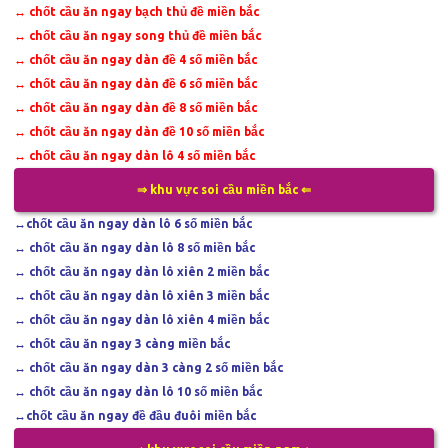
↔
chốt cầu ăn ngay bạch thủ đề miền bắc
↔
chốt cầu ăn ngay song thủ đề miền bắc
↔
chốt cầu ăn ngay dàn đề 4 số miền bắc
↔
chốt cầu ăn ngay dàn đề 6 số miền bắc
↔
chốt cầu ăn ngay dàn đề 8 số miền bắc
↔
chốt cầu ăn ngay dàn đề 10 số miền bắc
↔
chốt cầu ăn ngay dàn lô 4 số miền bắc
⇒ khu vực soi cầu miền bắc ⇐
↔
chốt cầu ăn ngay dàn lô 6 số miền bắc
↔
chốt cầu ăn ngay dàn lô 8 số miền bắc
↔
chốt cầu ăn ngay dàn lô xiên 2 miền bắc
↔
chốt cầu ăn ngay dàn lô xiên 3 miền bắc
↔
chốt cầu ăn ngay dàn lô xiên 4 miền bắc
↔
chốt cầu ăn ngay 3 càng miền bắc
↔
chốt cầu ăn ngay dàn 3 càng 2 số miền bắc
↔
chốt cầu ăn ngay dàn lô 10 số miền bắc
↔
chốt cầu ăn ngay đề đầu đuôi miền bắc