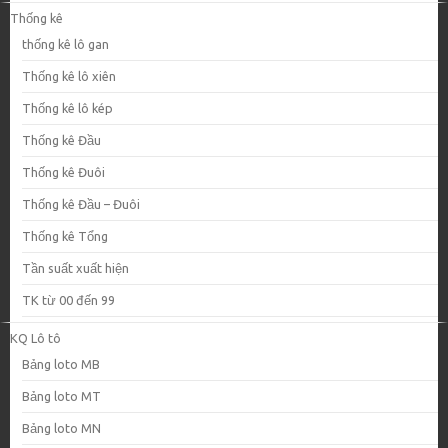
Thống kê
thống kê lô gan
Thống kê lô xiên
Thống kê lô kép
Thống kê Đầu
Thống kê Đuôi
Thống kê Đầu – Đuôi
Thống kê Tổng
Tần suất xuất hiện
TK từ 00 đến 99
KQ Lô tô
Bảng loto MB
Bảng loto MT
Bảng loto MN