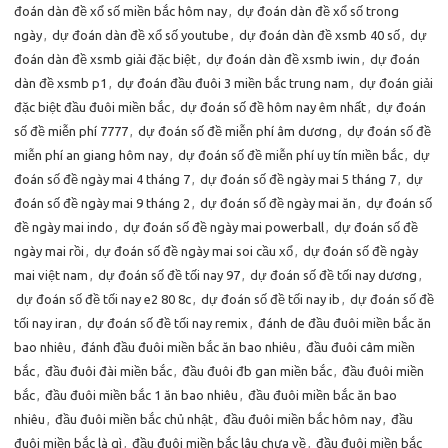
đoán dàn đề xổ số miền bắc hôm nay
,
dự đoán dàn đề xổ số trong
ngày
,
dự đoán dàn đề xổ số youtube
,
dự đoán dàn đề xsmb 40 số
,
dự
đoán dàn đề xsmb giải đặc biệt
,
dự đoán dàn đề xsmb iwin
,
dự đoán
dàn đề xsmb p1
,
dự đoán đầu đuôi 3 miền bắc trung nam
,
dự đoán giải
đặc biệt đầu đuôi miền bắc
,
dự đoán số đề hôm nay êm nhất
,
dự đoán
số đề miễn phí 7777
,
dự đoán số đề miễn phí âm dương
,
dự đoán số đề
miễn phí an giang hôm nay
,
dự đoán số đề miễn phí uy tín miền bắc
,
dự
đoán số đề ngày mai 4 tháng 7
,
dự đoán số đề ngày mai 5 tháng 7
,
dự
đoán số đề ngày mai 9 tháng 2
,
dự đoán số đề ngày mai ăn
,
dự đoán số
đề ngày mai indo
,
dự đoán số đề ngày mai powerball
,
dự đoán số đề
ngày mai rồi
,
dự đoán số đề ngày mai soi cầu xổ
,
dự đoán số đề ngày
mai việt nam
,
dự đoán số đề tối nay 97
,
dự đoán số đề tối nay dương
,
dự đoán số đề tối nay e2 80 8c
,
dự đoán số đề tối nay ib
,
dự đoán số đề
tối nay iran
,
dự đoán số đề tối nay remix
,
đánh de đầu đuôi miền bắc ăn
bao nhiêu
,
đánh đầu đuôi miền bắc ăn bao nhiêu
,
đầu đuôi câm miền
bắc
,
đầu đuôi đài miền bắc
,
đầu đuôi đb gan miền bắc
,
đầu đuôi miền
bắc
,
đầu đuôi miền bắc 1 ăn bao nhiêu
,
đầu đuôi miền bắc ăn bao
nhiêu
,
đầu đuôi miền bắc chủ nhật
,
đầu đuôi miền bắc hôm nay
,
đầu
đuôi miền bắc là gì
,
đầu đuôi miền bắc lâu chưa về
,
đầu đuôi miền bắc