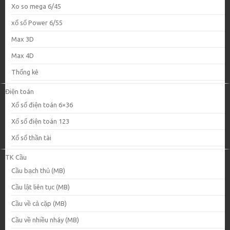
Xo so mega 6/45
xổ số Power 6/55
Max 3D
Max 4D
Thống kê
Điện toán
Xổ số điện toán 6×36
Xổ số điện toán 123
Xổ số thần tài
TK Cầu
Cầu bạch thủ (MB)
Cầu lật liên tục (MB)
Cầu về cả cặp (MB)
Cầu về nhiều nháy (MB)