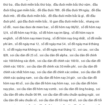
thứ ba
,
đầu đuôi miền bắc thứ bảy
,
đầu đuôi miền bắc thứ năm
,
đầu
đuôi tổng gan miền bắc
,
đề đầu đuôi 789
,
đề đầu đuôi 99 ngày
,
đề đầu
đuôi mb
,
đề đầu đuôi miền bắc
,
đề đầu đuôi miền bắc là gì
,
đề đầu
đuôi phố
,
giá đầu đuôi miền bắc
,
lô gan đầu đuôi miền bắc
,
nhang xin
số đề
,
nuoi dau duoi de mien bac
,
số đề hôm nay 06/02
,
số đề hôm nay
5/4
,
số đề hôm nay 9 tây
,
số đề hôm nay im lặng
,
số đề hôm nay in
english
,
số đề hôm nay mien trung
,
số đề hôm nay ông nhất
,
số đề miễn
phí âm
,
số đề ngày mai 12
,
số đề ngày mai 54
,
số đề ngày mai 8 tháng
5
,
số đề ngày mai không ra
,
số đề ngày mai tháng 12
,
soi cau
,
soi cầu
8/8
,
soi cầu dàn đề 25 số
,
soi cầu dàn đề alpha
,
soi cầu dàn đề chính
xác 100 không xác định
,
soi cầu dàn đề chính xác 100 lô
,
soi cầu dàn đề
chính xác 100 tr
,
soi cầu dàn đề chính xác 50 miễn phí
,
soi cầu dàn đề
chính xác nhất hôm nay
,
soi cầu dàn đề chính xác online
,
soi cầu dàn đề
chính xác quảng nam
,
soi cầu dàn đề hôm nay 24 giờ
,
soi cầu dàn đề
hôm nay 40 số
,
soi cầu dàn đề hôm nay hôm nay
,
soi cầu dàn đề hôm
nay plus
,
soi cầu dàn đề hôm nay xsmb
,
soi cầu dàn đề ông hoàng
,
soi
cầu dàn đề siêu chuẩn 00 99
,
soi cầu dàn đề siêu chuẩn quảng ngãi
,
soi
cầu dàn đề siêu chuẩn số
,
soi cầu dàn đề tối nay 40 số
,
soi cầu dàn đề tối