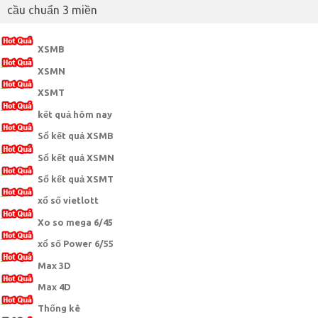
cầu chuẩn 3 miền
XSMB
XSMN
XSMT
kết quả hôm nay
Sổ kết quả XSMB
Sổ kết quả XSMN
Sổ kết quả XSMT
xổ số vietlott
Xo so mega 6/45
xổ số Power 6/55
Max 3D
Max 4D
Thống kê