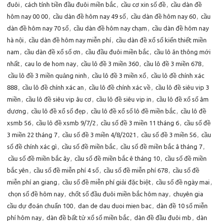
đuôi
,
cách tính tiền đầu đuôi miền bắc
,
cầu cơ xin số đề
,
cầu dàn đề
hôm nay 00 00
,
cầu dàn đề hôm nay 49 số
,
cầu dàn đề hôm nay 60
,
cầu
dàn đề hôm nay 70 số
,
cầu dàn đề hôm nay chạm
,
cầu dàn đề hôm nay
hà nội
,
cầu dàn đề hôm nay miễn phí
,
cầu dàn đề xổ số kiến thiết miền
nam
,
cầu dàn đề xổ số ơn
,
cầu đầu đuôi miền bắc
,
cầu lô ăn thông mới
nhất
,
cau lo de hom nay
,
cầu lô đề 3 miền 360
,
cầu lô đề 3 miền 678
,
cầu lô đề 3 miền quảng ninh
,
cầu lô đề 3 miền xổ
,
cầu lô đề chính xác
888
,
cầu lô đề chính xác an
,
cầu lô đề chính xác về
,
cầu lô đề siêu vip 3
miền
,
cầu lô đề siêu vip âu cơ
,
cầu lô đề siêu vip in
,
cầu lô đề xổ số âm
dương
,
cầu lô đề xổ số đẹp
,
cầu lô đề xổ số lô đề miền bắc
,
cầu lô đề
xsmb 56
,
cầu lô đề xsmb 9/7/2
,
cầu số đề 3 miền 11 tháng 6
,
cầu số đề
3 miền 22 tháng 7
,
cầu số đề 3 miền 4/8/2021
,
cầu số đề 3 miền 56
,
cầu
số đề chính xác gì
,
cầu số đề miền bắc
,
cầu số đề miền bắc â tháng 7
,
cầu số đề miền bắc ây
,
cầu số đề miền bắc ê tháng 10
,
cầu số đề miền
bắc yên
,
cầu số đề miễn phí 4 số
,
cầu số đề miễn phí 678
,
cầu số đề
miễn phí an giang
,
cầu số đề miễn phí giải đặc biệt
,
cầu số đề ngày mai
,
chọn số đề hôm nay
,
chốt số đầu đuôi miền bắc hôm nay
,
chuyên gia
cầu dự đoán chuẩn 100
,
dan de dau duoi mien bac
,
dàn đề 10 số miễn
phí hôm nay
,
dàn đề bất tử xổ số miền bắc
,
dàn đề đầu đuôi mb
,
dàn