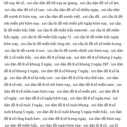
tối nay 40 số
,
soi cầu dàn đề tối nay an giang
,
soi cầu dàn đề xổ số âm
,
soi cầu dàn đề xổ số cao
,
soi cầu dàn đề xổ số nhiều ngày
,
soi cầu dàn
đề xsmb tt hôm nay
,
soi cầu dàn đề xsmb việt
,
soi cầu đề
,
soi cầu lô đề
mb miễn phí hôm nay
,
soi cầu lô đề mb miễn phí ngày hôm nay
,
soi cầu
lô đề miền bắc 568
,
soi cầu lô đề miền bắc internet
,
soi cầu lô đề miền
bắc ngày
,
soi cầu lô đề miền bắc ngày 12
,
soi cầu lô đề miền bắc ngày
hôm nay
,
soi cầu lô đề miền bắc ông nội
,
soi cầu lô đề xổ số miền trung
,
soi cầu lô đề xsmb 4 con
,
soi cầu lô đề xsmb chính xác hôm nay
,
soi dàn
đề 2 số miền bắc
,
soi dàn đề 8 số kép vip
,
soi dàn đề 8 số khung 2 ngày
,
soi dàn đề 8 số khung 3 ngày
,
soi dàn đề 8 số khung 3 ngày 287
,
soi dàn
đề 8 số khung 5 ngày
,
soi dàn đề 8 số khung 7 ngày
,
soi dàn đề 8 số là
gì
,
soi dàn đề 8 số là mấy con
,
soi dàn đề 8 số là như thế nào
,
soi dàn
đề 8 số mb
,
soi dàn đề 8 số mb hôm nay
,
soi dàn đề 8 số miền nam
,
soi
dàn đề 8 số miền nam hôm nay
,
soi dàn đề 8 số miễn phí
,
soi dàn đề 8
số ngày
,
soi dàn đề 8 số ngày hôm nay
,
soi dàn đề 8 số ngày mai
,
soi
dàn đề 8 số nuôi 3 ngày
,
soi dàn đề 8 số nuôi khung
,
soi dàn đề 8 số
nuôi khung 5 ngày
,
soi dàn đề 8 số nuôi khung 5 ngày miền bắc
,
soi dàn
đề 8 số rồng bạch kim
,
soi dàn đề 8 số trong ngày
,
soi dàn đề hôm nay
,
soi dàn đề miền bắc
,
soi dàn đề ngày hôm nay
,
soi dàn lô 8 số
,
soi lô