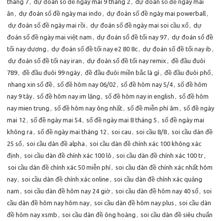
tháng 7
,
dự đoán số đề ngày mai 9 tháng 2
,
dự đoán số đề ngày mai
ăn
,
dự đoán số đề ngày mai indo
,
dự đoán số đề ngày mai powerball
,
dự đoán số đề ngày mai rồi
,
dự đoán số đề ngày mai soi cầu xổ
,
dự
đoán số đề ngày mai việt nam
,
dự đoán số đề tối nay 97
,
dự đoán số đề
tối nay dương
,
dự đoán số đề tối nay e2 80 8c
,
dự đoán số đề tối nay ib
,
dự đoán số đề tối nay iran
,
dự đoán số đề tối nay remix
,
đề đầu đuôi
789
,
đề đầu đuôi 99 ngày
,
đề đầu đuôi miền bắc là gì
,
đề đầu đuôi phố
,
nhang xin số đề
,
số đề hôm nay 06/02
,
số đề hôm nay 5/4
,
số đề hôm
nay 9 tây
,
số đề hôm nay im lặng
,
số đề hôm nay in english
,
số đề hôm
nay mien trung
,
số đề hôm nay ông nhất
,
số đề miễn phí âm
,
số đề ngày
mai 12
,
số đề ngày mai 54
,
số đề ngày mai 8 tháng 5
,
số đề ngày mai
không ra
,
số đề ngày mai tháng 12
,
soi cau
,
soi cầu 8/8
,
soi cầu dàn đề
25 số
,
soi cầu dàn đề alpha
,
soi cầu dàn đề chính xác 100 không xác
định
,
soi cầu dàn đề chính xác 100 lô
,
soi cầu dàn đề chính xác 100 tr
,
soi cầu dàn đề chính xác 50 miễn phí
,
soi cầu dàn đề chính xác nhất hôm
nay
,
soi cầu dàn đề chính xác online
,
soi cầu dàn đề chính xác quảng
nam
,
soi cầu dàn đề hôm nay 24 giờ
,
soi cầu dàn đề hôm nay 40 số
,
soi
cầu dàn đề hôm nay hôm nay
,
soi cầu dàn đề hôm nay plus
,
soi cầu dàn
đề hôm nay xsmb
,
soi cầu dàn đề ông hoàng
,
soi cầu dàn đề siêu chuẩn