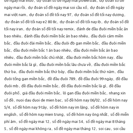
đề ngày mai indo
,
dự đoán số đề ngày mai powerball
,
dự đoán số đề
ngày mai rồi
,
dự đoán số đề ngày mai soi cầu xổ
,
dự đoán số đề ngày
mai việt nam
,
dự đoán số đề tối nay 97
,
dự đoán số đề tối nay dương
,
dự đoán số đề tối nay e2 80 8c
,
dự đoán số đề tối nay ib
,
dự đoán số đề
tối nay iran
,
dự đoán số đề tối nay remix
,
đánh de đầu đuôi miền bắc ăn
bao nhiêu
,
đánh đầu đuôi miền bắc ăn bao nhiêu
,
đầu đuôi câm miền
bắc
,
đầu đuôi đài miền bắc
,
đầu đuôi đb gan miền bắc
,
đầu đuôi miền
bắc
,
đầu đuôi miền bắc 1 ăn bao nhiêu
,
đầu đuôi miền bắc ăn bao
nhiêu
,
đầu đuôi miền bắc chủ nhật
,
đầu đuôi miền bắc hôm nay
,
đầu
đuôi miền bắc là gì
,
đầu đuôi miền bắc lâu chưa về
,
đầu đuôi miền bắc
thứ ba
,
đầu đuôi miền bắc thứ bảy
,
đầu đuôi miền bắc thứ năm
,
đầu
đuôi tổng gan miền bắc
,
đề đầu đuôi 789
,
đề đầu đuôi 99 ngày
,
đề đầu
đuôi mb
,
đề đầu đuôi miền bắc
,
đề đầu đuôi miền bắc là gì
,
đề đầu
đuôi phố
,
giá đầu đuôi miền bắc
,
lô gan đầu đuôi miền bắc
,
nhang xin
số đề
,
nuoi dau duoi de mien bac
,
số đề hôm nay 06/02
,
số đề hôm nay
5/4
,
số đề hôm nay 9 tây
,
số đề hôm nay im lặng
,
số đề hôm nay in
english
,
số đề hôm nay mien trung
,
số đề hôm nay ông nhất
,
số đề miễn
phí âm
,
số đề ngày mai 12
,
số đề ngày mai 54
,
số đề ngày mai 8 tháng
5
,
số đề ngày mai không ra
,
số đề ngày mai tháng 12
,
soi cau
,
soi cầu