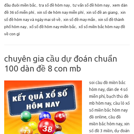
đầu đuôi miền bắc
,
tra số đề hôm nay
,
tư vấn số đề hôm nay
,
xem dàn
đề 36 số miễn phí
,
xin số de hôm nay miễn phí
,
xin số đề an giang
,
xin
số đề hôm nay và ngày mai sẽ về
,
xin số đề may mắn
,
xin số đề thành
phố hôm nay
,
xổ số đề hôm nay miền bắc
,
xổ số miền bắc hôm nay đề
về con gì
chuyên gia cầu dự đoán chuẩn
100 dàn đề 8 con mb
soi cầu đề miền bắc
hôm nay, dàn de 4 số
miễn phí, bạch thủ đề
mb hôm nay, cầu lô xổ
số miền bắc hôm nay
đề online, cầu đề
miền bắc hôm nay, xin
số đề 3 miền, dự đoán