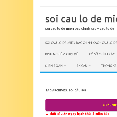
Skip
to
content
soi cau lo de mi
soi cau lo de mien bac chinh xac – cau lo de
SOI CAU LO DE MIEN BAC CHINH XAC – CAU LO D
KINH NGHIỆM CHƠI ĐỀ
XỔ SỐ CHÍNH XÁC
ĐIỆN TOÁN
TK CẦU
THỐNG KÊ
TAG ARCHIVES:
SOI CẦU 8/8
» khu vực
↔
chốt cầu ăn ngay bạch thủ lô miền bắc