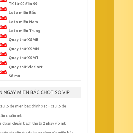
TK từ 00 đến 99
Loto miền Bắc
Loto miền Nam
Loto miền Trung
Quay thử XSMB
Quay thử XSMN
Quay thử XSMT
Quay thử Vietlott
Sổ mơ
N NGAY MIỀN BẮC CHỐT SỐ VIP
cau lo de mien bac chinh xac – cau lo de
 cầu chuẩn mb
ự đoán chuẩn bạch thủ lô 2 nháy víp mb
huyên gia cầu dự đoán ba càng víp miền bắc