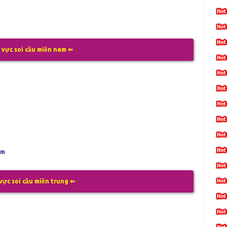
 vực soi cầu miền nam ⇐
am
vực soi cầu miền trung ⇐