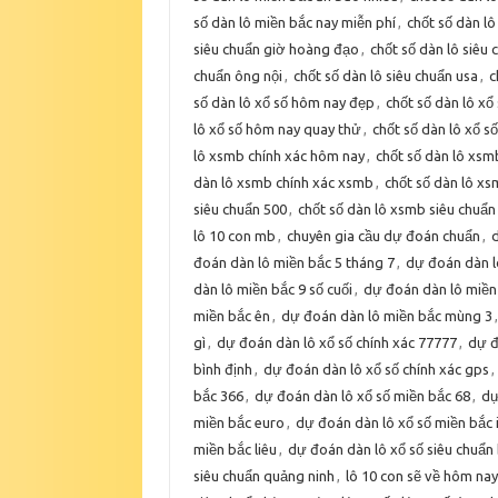
số dàn lô miền bắc nay miễn phí
,
chốt số dàn lô
siêu chuẩn giờ hoàng đạo
,
chốt số dàn lô siêu 
chuẩn ông nội
,
chốt số dàn lô siêu chuẩn usa
,
c
số dàn lô xổ số hôm nay đẹp
,
chốt số dàn lô xổ
lô xổ số hôm nay quay thử
,
chốt số dàn lô xổ s
lô xsmb chính xác hôm nay
,
chốt số dàn lô xsmb
dàn lô xsmb chính xác xsmb
,
chốt số dàn lô xs
siêu chuẩn 500
,
chốt số dàn lô xsmb siêu chuẩn
lô 10 con mb
,
chuyên gia cầu dự đoán chuẩn
,
d
đoán dàn lô miền bắc 5 tháng 7
,
dự đoán dàn l
dàn lô miền bắc 9 số cuối
,
dự đoán dàn lô miền
miền bắc ên
,
dự đoán dàn lô miền bắc mùng 3
gì
,
dự đoán dàn lô xổ số chính xác 77777
,
dự đ
bình định
,
dự đoán dàn lô xổ số chính xác gps
,
bắc 366
,
dự đoán dàn lô xổ số miền bắc 68
,
dự
miền bắc euro
,
dự đoán dàn lô xổ số miền bắc 
miền bắc liêu
,
dự đoán dàn lô xổ số siêu chuẩn
siêu chuẩn quảng ninh
,
lô 10 con sẽ về hôm nay