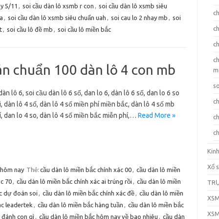
y 5/11
,
soi cầu dàn lô xsmb r con
,
soi cầu dàn lô xsmb siêu
c
a
,
soi cầu dàn lô xsmb siêu chuẩn uah
,
soi cau lo 2 nhay mb
,
soi
c
t
,
soi cầu lô đề mb
,
soi cầu lô miền bắc
c
c
án chuẩn 100 dàn lô 4 con mb
m
so
dàn lô 6, soi cầu dàn lô 6 số, dan lo 6, dàn lô 6 số, dan lo 6 so
c
, dàn lô 4 số, dàn lô 4 số miền phí miền bắc, dàn lô 4 số mb
, dan lo 4 so, dàn lô 4 số miền bắc miễn phí,…
Read More »
c
c
Kin
Xổ s
 hôm nay
Thẻ:
cầu dàn lô miền bắc chính xác 00
,
cầu dàn lô miền
ác 70
,
cầu dàn lô miền bắc chính xác ai trúng rồi
,
cầu dàn lô miền
TRỰ
c dự đoán soi
,
cầu dàn lô miền bắc chính xác đề
,
cầu dàn lô miền
XS
ác leadertek
,
cầu dàn lô miền bắc hàng tuần
,
cầu dàn lô miền bắc
XS
 đánh con gì
,
cầu dàn lô miền bắc hôm nay về bao nhiêu
,
cầu dàn