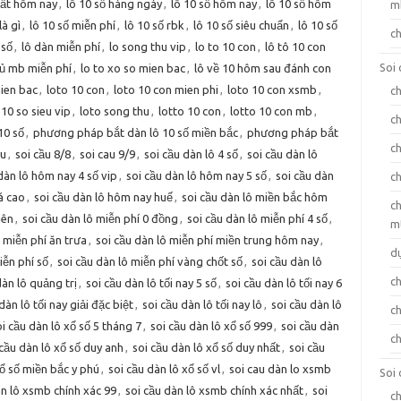
hất hôm nay
,
lô 10 số hàng ngày
,
lô 10 số hôm nay
,
lô 10 số hôm
m
là gì
,
lô 10 số miễn phí
,
lô 10 số rbk
,
lô 10 số siêu chuẩn
,
lô 10 số
c
 số
,
lô dàn miễn phí
,
lo song thu vip
,
lo to 10 con
,
lô tô 10 con
Soi
hủ mb miễn phí
,
lo to xo so mien bac
,
lô về 10 hôm sau đánh con
ien bac
,
loto 10 con
,
loto 10 con mien phi
,
loto 10 con xsmb
,
c
 10 so sieu vip
,
loto song thu
,
lotto 10 con
,
lotto 10 con mb
,
c
10 số
,
phương pháp bắt dàn lô 10 số miền bắc
,
phương pháp bắt
c
au
,
soi cầu 8/8
,
soi cau 9/9
,
soi cầu dàn lô 4 số
,
soi cầu dàn lô
dàn lô hôm nay 4 số vip
,
soi cầu dàn lô hôm nay 5 số
,
soi cầu dàn
c
á cao
,
soi cầu dàn lô hôm nay huế
,
soi cầu dàn lô miền bắc hôm
c
iên
,
soi cầu dàn lô miễn phí 0 đồng
,
soi cầu dàn lô miễn phí 4 số
,
m
ô miễn phí ăn trưa
,
soi cầu dàn lô miễn phí miền trung hôm nay
,
d
iễn phí số
,
soi cầu dàn lô miễn phí vàng chốt số
,
soi cầu dàn lô
c
dàn lô quảng trị
,
soi cầu dàn lô tối nay 5 số
,
soi cầu dàn lô tối nay 6
dàn lô tối nay giải đặc biệt
,
soi cầu dàn lô tối nay lô
,
soi cầu dàn lô
c
oi cầu dàn lô xổ số 5 tháng 7
,
soi cầu dàn lô xổ số 999
,
soi cầu dàn
c
 cầu dàn lô xổ số duy anh
,
soi cầu dàn lô xổ số duy nhất
,
soi cầu
xổ số miền bắc y phú
,
soi cầu dàn lô xổ số vl
,
soi cau dàn lo xsmb
Soi
àn lô xsmb chính xác 99
,
soi cầu dàn lô xsmb chính xác nhất
,
soi
c