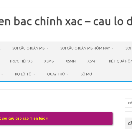
en bac chinh xac – cau lo 
E
SOI CẦU CHUẨN MB
SOI CẦU CHUẨN MB HÔM NAY
SOI
TRỰC TIẾP XS
XSMB
XSMN
XSMT
KẾT QUẢ HÔ
KQ LÔ TÔ
QUAY THỬ
SỔ MƠ
 soi cầu cao cấp miền bắc «
c