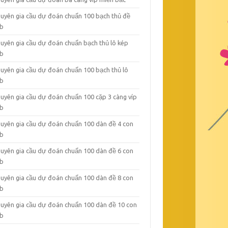
huyên gia cầu dự đoán chuẩn 100 bạch thủ đề
b
huyên gia cầu dự đoán chuẩn bạch thủ lô kép
b
huyên gia cầu dự đoán chuẩn 100 bạch thủ lô
b
huyên gia cầu dự đoán chuẩn 100 cặp 3 càng víp
b
huyên gia cầu dự đoán chuẩn 100 dàn đề 4 con
b
huyên gia cầu dự đoán chuẩn 100 dàn đề 6 con
b
huyên gia cầu dự đoán chuẩn 100 dàn đề 8 con
b
huyên gia cầu dự đoán chuẩn 100 dàn đề 10 con
b