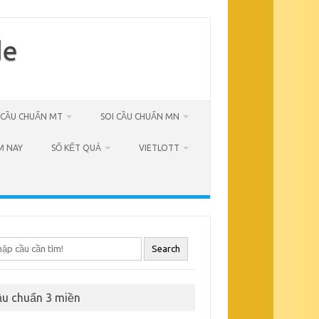
de
 CẦU CHUẨN MT
SOI CẦU CHUẨN MN
M NAY
SỔ KẾT QUẢ
VIETLOTT
Search
ầu chuẩn 3 miền