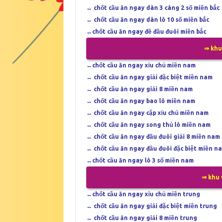
↔
chốt cầu ăn ngay dàn 3 càng 2 số miền bắc
↔
chốt cầu ăn ngay dàn lô 10 số miền bắc
↔
chốt cầu ăn ngay đề đầu đuôi miền bắc
⇒ khu
↔
chốt cầu ăn ngay xỉu chủ miền nam
↔
chốt cầu ăn ngay giải đặc biệt miền nam
↔
chốt cầu ăn ngay giải 8 miền nam
↔
chốt cầu ăn ngay bao lô miền nam
↔
chốt cầu ăn ngay cặp xỉu chủ miền nam
↔
chốt cầu ăn ngay song thủ lô miền nam
↔
chốt cầu ăn ngay đầu đuôi giải 8 miền nam
↔
chốt cầu ăn ngay đầu đuôi đặc biệt miền n
↔
chốt cầu ăn ngay lô 3 số miền nam
⇒ khu 
↔
chốt cầu ăn ngay xỉu chủ miền trung
↔
chốt cầu ăn ngay giải đặc biệt miền trung
↔
chốt cầu ăn ngay giải 8 miền trung