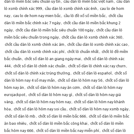
dàn lô miền bắc siêu chuẩn uy tín
,
cầu dàn lô miền bắc việt nam
,
cầu dàn
lô xsmb chính xác 999
,
cầu dàn lô xsmb chính xác ênh
,
cau lo de hom
nay
,
cau lo de hom nay mien bắc
,
cầu lô đề xổ số miền bắc
,
chốt cầu
dàn lô miền bắc chính xác 7 ngày
,
chốt cầu dàn lô miền bắc khung 2
ngày
,
chốt cầu dàn lô miền bắc siêu chuẩn 100 ngày
,
chốt cầu dàn lô
miền bắc siêu chuẩn trong ngày
,
chốt cầu dàn lô xsmb chính xác 360
,
chốt cầu dàn lô xsmb chính xác âm
,
chốt cầu dàn lô xsmb chính xác cao
,
chốt cầu dàn lô xsmb chính xác phí
,
chốt lô chuẩn nhất
,
chốt lô đề miền
bắc chuẩn
,
chốt số dàn lô an giang ngày mai
,
chốt số dàn lô chính xác
444
,
chốt số dàn lô chính xác chuẩn
,
chốt số dàn lô chính xác ray churn
,
chốt số dàn lô chính xác trúng thưởng
,
chốt số dàn lô español
,
chốt số
dàn lô hôm nay 4 số may mắn
,
chốt số dàn lô hôm nay 56
,
chốt số dàn lô
hôm nay ăn
,
chốt số dàn lô hôm nay ăn cơm
,
chốt số dàn lô hôm nay
eurojackpot
,
chốt số dàn lô hôm nay gì
,
chốt số dàn lô hôm nay giá
vàng
,
chốt số dàn lô hôm nay hôm nay
,
chốt số dàn lô hôm nay khánh
hòa
,
chốt số dàn lô hôm nay soi cầu
,
chốt số dàn lô hôm nay xsmb ngày
,
chốt số dàn lô mb
,
chốt số dàn lô miền bắc 666
,
chốt số dàn lô miền bắc
ăn bao nhiêu
,
chốt số dàn lô miền bắc công khai
,
chốt số dàn lô miền
bắc hôm nay 666
,
chốt số dàn lô miền bắc nay miễn phí
,
chốt số dàn lô