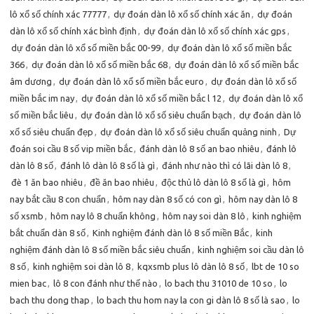
lô xổ số chính xác 77777
,
dự đoán dàn lô xổ số chính xác ăn
,
dự đoán
dàn lô xổ số chính xác bình định
,
dự đoán dàn lô xổ số chính xác gps
,
dự đoán dàn lô xổ số miền bắc 00-99
,
dự đoán dàn lô xổ số miền bắc
366
,
dự đoán dàn lô xổ số miền bắc 68
,
dự đoán dàn lô xổ số miền bắc
âm dương
,
dự đoán dàn lô xổ số miền bắc euro
,
dự đoán dàn lô xổ số
miền bắc im nay
,
dự đoán dàn lô xổ số miền bắc l 12
,
dự đoán dàn lô xổ
số miền bắc liêu
,
dự đoán dàn lô xổ số siêu chuẩn bạch
,
dự đoán dàn lô
xổ số siêu chuẩn đẹp
,
dự đoán dàn lô xổ số siêu chuẩn quảng ninh
,
Dự
đoán soi cầu 8 số vip miền bắc
,
đánh dàn lô 8 số an bao nhiêu
,
đánh lô
dàn lô 8 số
,
đánh lô dàn lô 8 số là gì
,
đánh như nào thì có lãi dàn lô 8
,
đè 1 ăn bao nhiêu
,
đề ăn bao nhiêu
,
độc thủ lô dàn lô 8 số là gì
,
hôm
nay bắt cầu 8 con chuẩn
,
hôm nay dàn 8 số có con gì
,
hôm nay dàn lô 8
số xsmb
,
hôm nay lô 8 chuẩn không
,
hôm nay soi dàn 8 lô
,
kinh nghiệm
bắt chuẩn dàn 8 số
,
Kinh nghiệm đánh dàn lô 8 số miền Bắc
,
kinh
nghiệm đánh dàn lô 8 số miền bắc siêu chuẩn
,
kinh nghiệm soi cầu dàn lô
8 số
,
kinh nghiệm soi dàn lô 8
,
kqxsmb plus lô dàn lô 8 số
,
lbt de 10 so
mien bac
,
lô 8 con đánh như thế nào
,
lo bach thu 31010 de 10 so
,
lo
bach thu dong thap
,
lo bach thu hom nay la con gi dàn lô 8 số là sao
,
lo