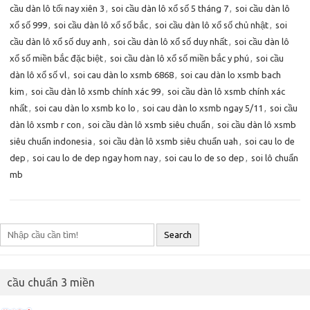
cầu dàn lô tối nay xiên 3
,
soi cầu dàn lô xổ số 5 tháng 7
,
soi cầu dàn lô
xổ số 999
,
soi cầu dàn lô xổ số bắc
,
soi cầu dàn lô xổ số chủ nhật
,
soi
cầu dàn lô xổ số duy anh
,
soi cầu dàn lô xổ số duy nhất
,
soi cầu dàn lô
xổ số miền bắc đặc biệt
,
soi cầu dàn lô xổ số miền bắc y phú
,
soi cầu
dàn lô xổ số vl
,
soi cau dàn lo xsmb 6868
,
soi cau dàn lo xsmb bach
kim
,
soi cầu dàn lô xsmb chính xác 99
,
soi cầu dàn lô xsmb chính xác
nhất
,
soi cau dàn lo xsmb ko lo
,
soi cau dàn lo xsmb ngay 5/11
,
soi cầu
dàn lô xsmb r con
,
soi cầu dàn lô xsmb siêu chuẩn
,
soi cầu dàn lô xsmb
siêu chuẩn indonesia
,
soi cầu dàn lô xsmb siêu chuẩn uah
,
soi cau lo de
dep
,
soi cau lo de dep ngay hom nay
,
soi cau lo de so dep
,
soi lô chuẩn
mb
Search
cầu chuẩn 3 miền