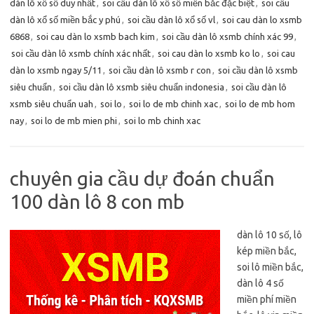
dàn lô xổ số duy nhất
,
soi cầu dàn lô xổ số miền bắc đặc biệt
,
soi cầu
dàn lô xổ số miền bắc y phú
,
soi cầu dàn lô xổ số vl
,
soi cau dàn lo xsmb
6868
,
soi cau dàn lo xsmb bach kim
,
soi cầu dàn lô xsmb chính xác 99
,
soi cầu dàn lô xsmb chính xác nhất
,
soi cau dàn lo xsmb ko lo
,
soi cau
dàn lo xsmb ngay 5/11
,
soi cầu dàn lô xsmb r con
,
soi cầu dàn lô xsmb
siêu chuẩn
,
soi cầu dàn lô xsmb siêu chuẩn indonesia
,
soi cầu dàn lô
xsmb siêu chuẩn uah
,
soi lo
,
soi lo de mb chinh xac
,
soi lo de mb hom
nay
,
soi lo de mb mien phi
,
soi lo mb chinh xac
chuyên gia cầu dự đoán chuẩn
100 dàn lô 8 con mb
dàn lô 10 số, lô
kép miền bắc,
soi lô miền bắc,
dàn lô 4 số
miền phí miền