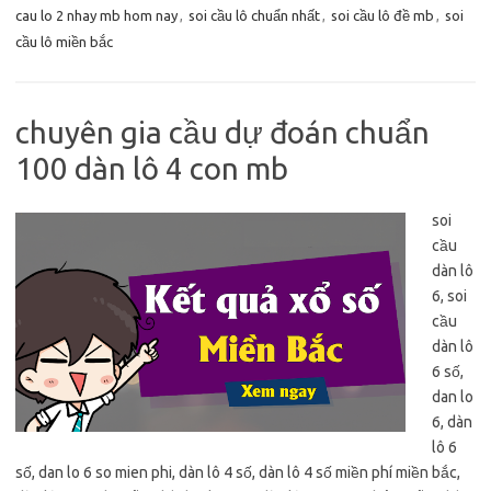
cau lo 2 nhay mb hom nay
,
soi cầu lô chuẩn nhất
,
soi cầu lô đề mb
,
soi
cầu lô miền bắc
chuyên gia cầu dự đoán chuẩn
100 dàn lô 4 con mb
soi
cầu
dàn lô
6, soi
cầu
dàn lô
6 số,
dan lo
6, dàn
lô 6
số, dan lo 6 so mien phi, dàn lô 4 số, dàn lô 4 số miền phí miền bắc,