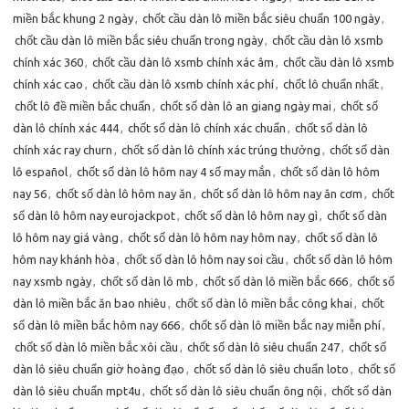
miền bắc khung 2 ngày
,
chốt cầu dàn lô miền bắc siêu chuẩn 100 ngày
,
chốt cầu dàn lô miền bắc siêu chuẩn trong ngày
,
chốt cầu dàn lô xsmb
chính xác 360
,
chốt cầu dàn lô xsmb chính xác âm
,
chốt cầu dàn lô xsmb
chính xác cao
,
chốt cầu dàn lô xsmb chính xác phí
,
chốt lô chuẩn nhất
,
chốt lô đề miền bắc chuẩn
,
chốt số dàn lô an giang ngày mai
,
chốt số
dàn lô chính xác 444
,
chốt số dàn lô chính xác chuẩn
,
chốt số dàn lô
chính xác ray churn
,
chốt số dàn lô chính xác trúng thưởng
,
chốt số dàn
lô español
,
chốt số dàn lô hôm nay 4 số may mắn
,
chốt số dàn lô hôm
nay 56
,
chốt số dàn lô hôm nay ăn
,
chốt số dàn lô hôm nay ăn cơm
,
chốt
số dàn lô hôm nay eurojackpot
,
chốt số dàn lô hôm nay gì
,
chốt số dàn
lô hôm nay giá vàng
,
chốt số dàn lô hôm nay hôm nay
,
chốt số dàn lô
hôm nay khánh hòa
,
chốt số dàn lô hôm nay soi cầu
,
chốt số dàn lô hôm
nay xsmb ngày
,
chốt số dàn lô mb
,
chốt số dàn lô miền bắc 666
,
chốt số
dàn lô miền bắc ăn bao nhiêu
,
chốt số dàn lô miền bắc công khai
,
chốt
số dàn lô miền bắc hôm nay 666
,
chốt số dàn lô miền bắc nay miễn phí
,
chốt số dàn lô miền bắc xôi cầu
,
chốt số dàn lô siêu chuẩn 247
,
chốt số
dàn lô siêu chuẩn giờ hoàng đạo
,
chốt số dàn lô siêu chuẩn loto
,
chốt số
dàn lô siêu chuẩn mpt4u
,
chốt số dàn lô siêu chuẩn ông nội
,
chốt số dàn