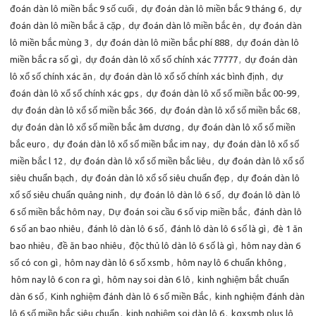
đoán dàn lô miền bắc 9 số cuối
,
dự đoán dàn lô miền bắc 9 tháng 6
,
dự
đoán dàn lô miền bắc ă cặp
,
dự đoán dàn lô miền bắc ên
,
dự đoán dàn
lô miền bắc mùng 3
,
dự đoán dàn lô miền bắc phí 888
,
dự đoán dàn lô
miền bắc ra số gì
,
dự đoán dàn lô xổ số chính xác 77777
,
dự đoán dàn
lô xổ số chính xác ăn
,
dự đoán dàn lô xổ số chính xác bình định
,
dự
đoán dàn lô xổ số chính xác gps
,
dự đoán dàn lô xổ số miền bắc 00-99
,
dự đoán dàn lô xổ số miền bắc 366
,
dự đoán dàn lô xổ số miền bắc 68
,
dự đoán dàn lô xổ số miền bắc âm dương
,
dự đoán dàn lô xổ số miền
bắc euro
,
dự đoán dàn lô xổ số miền bắc im nay
,
dự đoán dàn lô xổ số
miền bắc l 12
,
dự đoán dàn lô xổ số miền bắc liêu
,
dự đoán dàn lô xổ số
siêu chuẩn bạch
,
dự đoán dàn lô xổ số siêu chuẩn đẹp
,
dự đoán dàn lô
xổ số siêu chuẩn quảng ninh
,
dự đoán lô dàn lô 6 số
,
dự đoán lô dàn lô
6 số miền bắc hôm nay
,
Dự đoán soi cầu 6 số vip miền bắc
,
đánh dàn lô
6 số an bao nhiêu
,
đánh lô dàn lô 6 số
,
đánh lô dàn lô 6 số là gì
,
đè 1 ăn
bao nhiêu
,
đề ăn bao nhiêu
,
độc thủ lô dàn lô 6 số là gì
,
hôm nay dàn 6
số có con gì
,
hôm nay dàn lô 6 số xsmb
,
hôm nay lô 6 chuẩn không
,
hôm nay lô 6 con ra gì
,
hôm nay soi dàn 6 lô
,
kinh nghiệm bắt chuẩn
dàn 6 số
,
Kinh nghiệm đánh dàn lô 6 số miền Bắc
,
kinh nghiệm đánh dàn
lô 6 số miền bắc siêu chuẩn
,
kinh nghiệm soi dàn lô 6
,
kqxsmb plus lô