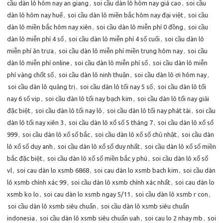
cầu dàn lô hôm nay an giang
,
soi cầu dàn lô hôm nay giá cao
,
soi cầu
dàn lô hôm nay huế
,
soi cầu dàn lô miền bắc hôm nay đại việt
,
soi cầu
dàn lô miền bắc hôm nay xiên
,
soi cầu dàn lô miễn phí 0 đồng
,
soi cầu
dàn lô miễn phí 4 số
,
soi cầu dàn lô miễn phí 4 số cuối
,
soi cầu dàn lô
miễn phí ăn trưa
,
soi cầu dàn lô miễn phí miền trung hôm nay
,
soi cầu
dàn lô miễn phí online
,
soi cầu dàn lô miễn phí số
,
soi cầu dàn lô miễn
phí vàng chốt số
,
soi cầu dàn lô ninh thuận
,
soi cầu dàn lô ơi hôm nay
,
soi cầu dàn lô quảng trị
,
soi cầu dàn lô tối nay 5 số
,
soi cầu dàn lô tối
nay 6 số vip
,
soi cầu dàn lô tối nay bạch kim
,
soi cầu dàn lô tối nay giải
đặc biệt
,
soi cầu dàn lô tối nay lô
,
soi cầu dàn lô tối nay phát tài
,
soi cầu
dàn lô tối nay xiên 3
,
soi cầu dàn lô xổ số 5 tháng 7
,
soi cầu dàn lô xổ số
999
,
soi cầu dàn lô xổ số bắc
,
soi cầu dàn lô xổ số chủ nhật
,
soi cầu dàn
lô xổ số duy anh
,
soi cầu dàn lô xổ số duy nhất
,
soi cầu dàn lô xổ số miền
bắc đặc biệt
,
soi cầu dàn lô xổ số miền bắc y phú
,
soi cầu dàn lô xổ số
vl
,
soi cau dàn lo xsmb 6868
,
soi cau dàn lo xsmb bach kim
,
soi cầu dàn
lô xsmb chính xác 99
,
soi cầu dàn lô xsmb chính xác nhất
,
soi cau dàn lo
xsmb ko lo
,
soi cau dàn lo xsmb ngay 5/11
,
soi cầu dàn lô xsmb r con
,
soi cầu dàn lô xsmb siêu chuẩn
,
soi cầu dàn lô xsmb siêu chuẩn
indonesia
,
soi cầu dàn lô xsmb siêu chuẩn uah
,
soi cau lo 2 nhay mb
,
soi