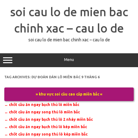
Skip
to
soi cau lo de mien bac
content
chinh xac – cau lo de
soi cau lo de mien bac chinh xac – cau lo de
Menu
TAG ARCHIVES:
DỰ ĐOÁN DÀN LÔ MIỀN BẮC 9 THÁNG 6
» khu vực soi cầu cao cấp miền bắc «
↔
chốt cầu ăn ngay bạch thủ lô miền bắc
↔
chốt cầu ăn ngay song thủ lô miền bắc
↔
chốt cầu ăn ngay bạch thủ lô 2 nháy miền bắc
↔
chốt cầu ăn ngay bạch thủ lô kép miền bắc
↔
chốt cầu ăn ngay song thủ lô kép miền bắc