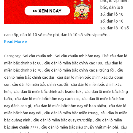
bắc, lô vip miền
bắc, dàn lô 8
số, dàn lô 10
số, dan lo 10
so, dàn lô 10 số
cao cấp, dàn lô 10 số miền phí, dàn lô 10 số siêu víp miền…
Read More »
Category:
Soi cầu chuẩn mb
Soi cầu chuẩn mb hôm nay
Thẻ:
cầu dàn lô
miền bắc chính xác 00
,
cầu dàn lô miền bắc chính xác 100
,
cầu dàn lô
miền bắc chính xác 70
,
cầu dàn lô miền bắc chính xác ai trúng rồi
,
cầu
dàn lô miền bắc chính xác dài
,
cầu dàn lô miền bắc chính xác dự đoán
soi
,
cầu dàn lô miền bắc chính xác đề
,
cầu dàn lô miền bắc chính xác
hơn
,
cầu dàn lô miền bắc chính xác leadertek
,
cầu dàn lô miền bắc hàng
tuần
,
cầu dàn lô miền bắc hôm nay cách soi
,
cầu dàn lô miền bắc hôm
nay đánh con gì
,
cầu dàn lô miền bắc hôm nay về bao nhiêu
,
cầu dàn lô
miền bắc hôm nay xôi
,
cầu dàn lô miền bắc miền trung
,
cầu dàn lô miền
bắc quảng ninh
,
cầu dàn lô miền bắc quay trực tiếp
,
cầu dàn lô miền
bắc siêu chuẩn 7777
,
cầu dàn lô miền bắc siêu chuẩn nhất miễn phí
,
cầu