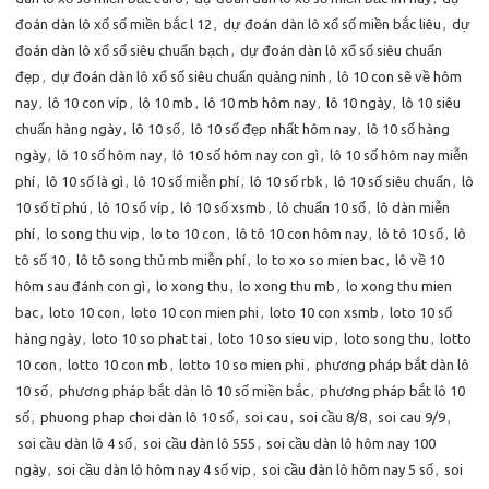
đoán dàn lô xổ số miền bắc l 12
,
dự đoán dàn lô xổ số miền bắc liêu
,
dự
đoán dàn lô xổ số siêu chuẩn bạch
,
dự đoán dàn lô xổ số siêu chuẩn
đẹp
,
dự đoán dàn lô xổ số siêu chuẩn quảng ninh
,
lô 10 con sẽ về hôm
nay
,
lô 10 con víp
,
lô 10 mb
,
lô 10 mb hôm nay
,
lô 10 ngày
,
lô 10 siêu
chuẩn hàng ngày
,
lô 10 số
,
lô 10 số đẹp nhất hôm nay
,
lô 10 số hàng
ngày
,
lô 10 số hôm nay
,
lô 10 số hôm nay con gì
,
lô 10 số hôm nay miễn
phí
,
lô 10 số là gì
,
lô 10 số miễn phí
,
lô 10 số rbk
,
lô 10 số siêu chuẩn
,
lô
10 số tỉ phú
,
lô 10 số víp
,
lô 10 số xsmb
,
lô chuẩn 10 số
,
lô dàn miễn
phí
,
lo song thu vip
,
lo to 10 con
,
lô tô 10 con hôm nay
,
lô tô 10 số
,
lô
tô số 10
,
lô tô song thủ mb miễn phí
,
lo to xo so mien bac
,
lô về 10
hôm sau đánh con gì
,
lo xong thu
,
lo xong thu mb
,
lo xong thu mien
bac
,
loto 10 con
,
loto 10 con mien phi
,
loto 10 con xsmb
,
loto 10 số
hàng ngày
,
loto 10 so phat tai
,
loto 10 so sieu vip
,
loto song thu
,
lotto
10 con
,
lotto 10 con mb
,
lotto 10 so mien phi
,
phương pháp bắt dàn lô
10 số
,
phương pháp bắt dàn lô 10 số miền bắc
,
phương pháp bắt lô 10
số
,
phuong phap choi dàn lô 10 số
,
soi cau
,
soi cầu 8/8
,
soi cau 9/9
,
soi cầu dàn lô 4 số
,
soi cầu dàn lô 555
,
soi cầu dàn lô hôm nay 100
ngày
,
soi cầu dàn lô hôm nay 4 số vip
,
soi cầu dàn lô hôm nay 5 số
,
soi