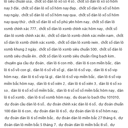
lô siêu chuẩn usa
,
chốt số dàn lô xổ số 4 số
,
chốt số dàn lô xổ số hôm
nay 3 đài
,
chốt số dàn lô xổ số hôm nay đẹp
,
chốt số dàn lô xổ số hôm
nay ngày
,
chốt số dàn lô xổ số hôm nay qua
,
chốt số dàn lô xổ số hôm
nay quay thử
,
chốt số dàn lô xổ số phú yên hôm nay
,
chốt số dàn lô
xsmb chính xác 777
,
chốt số dàn lô xsmb chính xác hôm nay
,
chốt số
dàn lô xsmb chính xác iki
,
chốt số dàn lô xsmb chính xác miền nam
,
chốt
số dàn lô xsmb chính xác xsmb
,
chốt số dàn lô xsmb iwin
,
chốt số dàn lô
xsmb khung 2 ngày
,
chốt số dàn lô xsmb siêu chuẩn 500
,
chốt số dàn lô
xsmb siêu chuẩn ên
,
chốt số dàn lô xsmb siêu chuẩn rồng bạch kim
,
chuyên gia cầu dự đoán
,
dàn lô 6 con mb
,
dàn lô 6 con miền bắc
,
dàn
lô 6 số về con gì
,
dàn lô 6 số về số gì
,
dàn lô 6 số vip
,
dàn lô 6 số vip
hôm nay
,
dàn lô 6 số vip là gì
,
dàn lô 6 số vip miền bắc
,
dàn lô 6 số vip
miền bắc hôm nay
,
dàn lô 6 số xiên 2
,
dàn lô 6 số xiên 3
,
dàn lô 6 số xo
so
,
dàn lô 6 số xổ số miền bắc
,
dàn lô 6 số xổ số miền bắc hôm nay
,
dàn
lô 6 số xsmb
,
dàn lô 6 số xsmb hôm nay
,
du doan lo bach thu 101010
,
dự đoán cầu dàn lô 6 số
,
dự đoán chính xác dàn lô 6 số
,
dự đoán chuẩn
100 dàn lô 6 con
,
dự đoán dàn lô 6 số
,
dự đoán dàn lô 6 số hôm nay
,
dự đoán dàn lô 6 số miền bắc
,
dự đoán dàn lô miền bắc 27 tháng 6
,
dự
đoán dàn lô miền bắc 5 tháng 7
,
dự đoán dàn lô miền bắc 8 số
,
dự