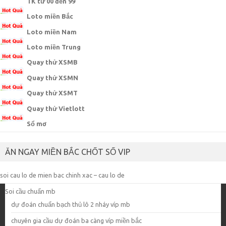
TK từ 00 đến 99
Loto miền Bắc
Loto miền Nam
Loto miền Trung
Quay thử XSMB
Quay thử XSMN
Quay thử XSMT
Quay thử Vietlott
Sổ mơ
ĂN NGAY MIỀN BẮC CHỐT SỐ VIP
soi cau lo de mien bac chinh xac – cau lo de
Soi cầu chuẩn mb
dự đoán chuẩn bạch thủ lô 2 nháy víp mb
chuyên gia cầu dự đoán ba càng víp miền bắc