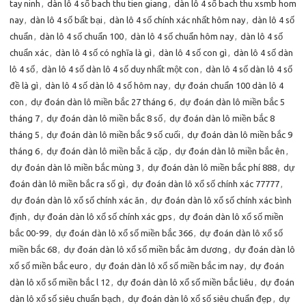
tay ninh
,
dàn lô 4 số bach thu tien giang
,
dàn lô 4 số bach thu xsmb hom
nay
,
dàn lô 4 số bất bại
,
dàn lô 4 số chính xác nhất hôm nay
,
dàn lô 4 số
chuẩn
,
dàn lô 4 số chuẩn 100
,
dàn lô 4 số chuẩn hôm nay
,
dàn lô 4 số
chuẩn xác
,
dàn lô 4 số có nghĩa là gì
,
dàn lô 4 số con gì
,
dàn lô 4 số dàn
lô 4 số
,
dàn lô 4 số dàn lô 4 số duy nhất một con
,
dàn lô 4 số dàn lô 4 số
đề là gì
,
dàn lô 4 số dàn lô 4 số hôm nay
,
dự đoán chuẩn 100 dàn lô 4
con
,
dự đoán dàn lô miền bắc 27 tháng 6
,
dự đoán dàn lô miền bắc 5
tháng 7
,
dự đoán dàn lô miền bắc 8 số
,
dự đoán dàn lô miền bắc 8
tháng 5
,
dự đoán dàn lô miền bắc 9 số cuối
,
dự đoán dàn lô miền bắc 9
tháng 6
,
dự đoán dàn lô miền bắc ă cặp
,
dự đoán dàn lô miền bắc ên
,
dự đoán dàn lô miền bắc mùng 3
,
dự đoán dàn lô miền bắc phí 888
,
dự
đoán dàn lô miền bắc ra số gì
,
dự đoán dàn lô xổ số chính xác 77777
,
dự đoán dàn lô xổ số chính xác ăn
,
dự đoán dàn lô xổ số chính xác bình
định
,
dự đoán dàn lô xổ số chính xác gps
,
dự đoán dàn lô xổ số miền
bắc 00-99
,
dự đoán dàn lô xổ số miền bắc 366
,
dự đoán dàn lô xổ số
miền bắc 68
,
dự đoán dàn lô xổ số miền bắc âm dương
,
dự đoán dàn lô
xổ số miền bắc euro
,
dự đoán dàn lô xổ số miền bắc im nay
,
dự đoán
dàn lô xổ số miền bắc l 12
,
dự đoán dàn lô xổ số miền bắc liêu
,
dự đoán
dàn lô xổ số siêu chuẩn bạch
,
dự đoán dàn lô xổ số siêu chuẩn đẹp
,
dự