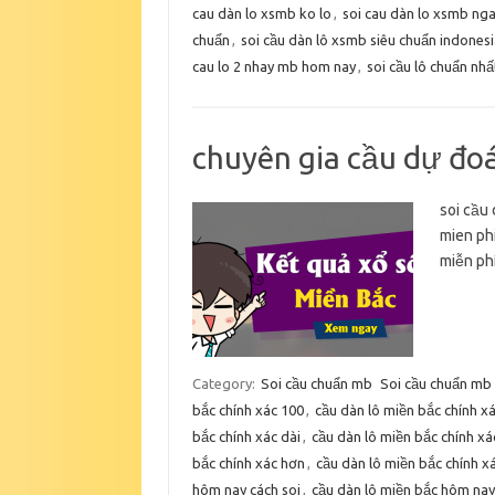
cau dàn lo xsmb ko lo
,
soi cau dàn lo xsmb nga
chuẩn
,
soi cầu dàn lô xsmb siêu chuẩn indonesi
cau lo 2 nhay mb hom nay
,
soi cầu lô chuẩn nhấ
chuyên gia cầu dự đo
soi cầu 
mien phi
miễn phí
Category:
Soi cầu chuẩn mb
Soi cầu chuẩn mb
bắc chính xác 100
,
cầu dàn lô miền bắc chính x
bắc chính xác dài
,
cầu dàn lô miền bắc chính xá
bắc chính xác hơn
,
cầu dàn lô miền bắc chính x
hôm nay cách soi
,
cầu dàn lô miền bắc hôm nay