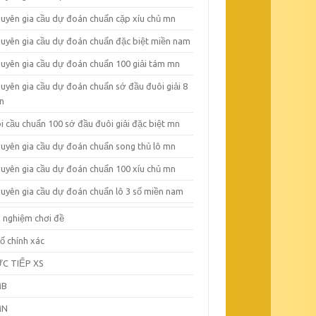
huyên gia cầu dự đoán chuẩn cặp xíu chủ mn
huyên gia cầu dự đoán chuẩn đặc biệt miền nam
huyên gia cầu dự đoán chuẩn 100 giải tám mn
huyên gia cầu dự đoán chuẩn sớ đầu đuôi giải 8
n
i cầu chuẩn 100 sớ đầu đuôi giải đặc biệt mn
huyên gia cầu dự đoán chuẩn song thủ lô mn
huyên gia cầu dự đoán chuẩn 100 xíu chủ mn
huyên gia cầu dự đoán chuẩn lô 3 số miền nam
h nghiệm chơi đề
ố chính xác
C TIẾP XS
MB
MN