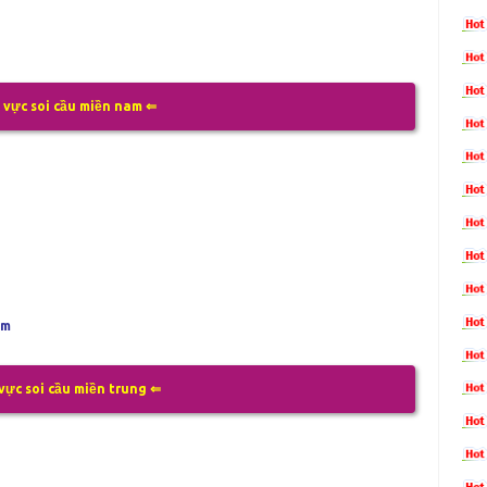
 vực soi cầu miền nam ⇐
am
vực soi cầu miền trung ⇐