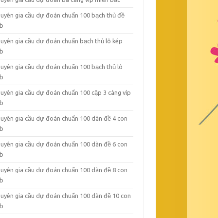
huyên gia cầu dự đoán chuẩn 100 bạch thủ đề
b
huyên gia cầu dự đoán chuẩn bạch thủ lô kép
b
huyên gia cầu dự đoán chuẩn 100 bạch thủ lô
b
huyên gia cầu dự đoán chuẩn 100 cặp 3 càng víp
b
huyên gia cầu dự đoán chuẩn 100 dàn đề 4 con
b
huyên gia cầu dự đoán chuẩn 100 dàn đề 6 con
b
huyên gia cầu dự đoán chuẩn 100 dàn đề 8 con
b
huyên gia cầu dự đoán chuẩn 100 dàn đề 10 con
b