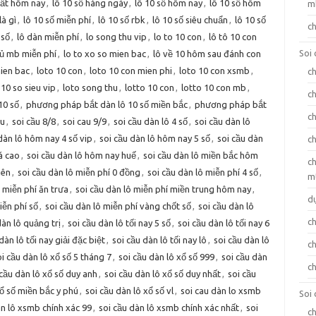
hất hôm nay
,
lô 10 số hàng ngày
,
lô 10 số hôm nay
,
lô 10 số hôm
m
là gì
,
lô 10 số miễn phí
,
lô 10 số rbk
,
lô 10 số siêu chuẩn
,
lô 10 số
c
 số
,
lô dàn miễn phí
,
lo song thu vip
,
lo to 10 con
,
lô tô 10 con
Soi
hủ mb miễn phí
,
lo to xo so mien bac
,
lô về 10 hôm sau đánh con
ien bac
,
loto 10 con
,
loto 10 con mien phi
,
loto 10 con xsmb
,
c
 10 so sieu vip
,
loto song thu
,
lotto 10 con
,
lotto 10 con mb
,
c
10 số
,
phương pháp bắt dàn lô 10 số miền bắc
,
phương pháp bắt
c
au
,
soi cầu 8/8
,
soi cau 9/9
,
soi cầu dàn lô 4 số
,
soi cầu dàn lô
dàn lô hôm nay 4 số vip
,
soi cầu dàn lô hôm nay 5 số
,
soi cầu dàn
c
á cao
,
soi cầu dàn lô hôm nay huế
,
soi cầu dàn lô miền bắc hôm
c
iên
,
soi cầu dàn lô miễn phí 0 đồng
,
soi cầu dàn lô miễn phí 4 số
,
m
ô miễn phí ăn trưa
,
soi cầu dàn lô miễn phí miền trung hôm nay
,
d
iễn phí số
,
soi cầu dàn lô miễn phí vàng chốt số
,
soi cầu dàn lô
c
dàn lô quảng trị
,
soi cầu dàn lô tối nay 5 số
,
soi cầu dàn lô tối nay 6
dàn lô tối nay giải đặc biệt
,
soi cầu dàn lô tối nay lô
,
soi cầu dàn lô
c
oi cầu dàn lô xổ số 5 tháng 7
,
soi cầu dàn lô xổ số 999
,
soi cầu dàn
c
 cầu dàn lô xổ số duy anh
,
soi cầu dàn lô xổ số duy nhất
,
soi cầu
xổ số miền bắc y phú
,
soi cầu dàn lô xổ số vl
,
soi cau dàn lo xsmb
Soi
àn lô xsmb chính xác 99
,
soi cầu dàn lô xsmb chính xác nhất
,
soi
c