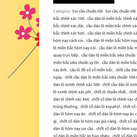
Category:
Soi cầu chuẩn mb
Soi cầu chuẩn mb
bắc chính xác 100
,
cầu dàn lô miền bắc chính x
bắc chính xác dài
,
cầu dàn lô miền bắc chính xá
bắc chính xác hơn
,
cầu dàn lô miền bắc chính x
hôm nay cách soi
,
cầu dàn lô miền bắc hôm nay
lô miền bắc hôm nay xôi
,
cầu dàn lô miền bắc 
quay trực tiếp
,
cầu dàn lô miền bắc siêu chuẩn
miền bắc siêu chuẩn uy tín
,
cầu dàn lô miền bắc
xác ênh
,
cầu lô đề xổ số miền bắc
,
chốt cầu dàn
ngày
,
chốt cầu dàn lô miền bắc siêu chuẩn 100
dàn lô xsmb chính xác 360
,
chốt cầu dàn lô xs
lô xsmb chính xác phí
,
chốt lô chuẩn nhất
,
chốt
dàn lô chính xác 444
,
chốt số dàn lô chính xác 
trúng thưởng
,
chốt số dàn lô español
,
chốt số
dàn lô hôm nay ăn
,
chốt số dàn lô hôm nay ăn 
gì
,
chốt số dàn lô hôm nay giá vàng
,
chốt số d
dàn lô hôm nay soi cầu
,
chốt số dàn lô hôm na
số dàn lô miền bắc ăn bao nhiêu
,
chốt số dàn l