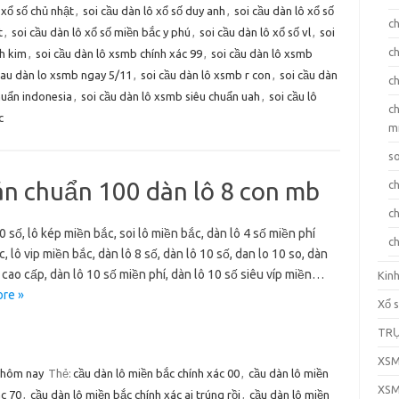
 xổ số chủ nhật
,
soi cầu dàn lô xổ số duy anh
,
soi cầu dàn lô xổ số
c
t
,
soi cầu dàn lô xổ số miền bắc y phú
,
soi cầu dàn lô xổ số vl
,
soi
c
h kim
,
soi cầu dàn lô xsmb chính xác 99
,
soi cầu dàn lô xsmb
cau dàn lo xsmb ngay 5/11
,
soi cầu dàn lô xsmb r con
,
soi cầu dàn
c
huẩn indonesia
,
soi cầu dàn lô xsmb siêu chuẩn uah
,
soi cầu lô
c
c
m
so
án chuẩn 100 dàn lô 8 con mb
c
c
0 số, lô kép miền bắc, soi lô miền bắc, dàn lô 4 số miền phí
c
, lô vip miền bắc, dàn lô 8 số, dàn lô 10 số, dan lo 10 so, dàn
 cao cấp, dàn lô 10 số miền phí, dàn lô 10 số siêu víp miền…
Kin
re »
Xổ s
TRỰ
XS
 hôm nay
Thẻ:
cầu dàn lô miền bắc chính xác 00
,
cầu dàn lô miền
XS
ác 70
,
cầu dàn lô miền bắc chính xác ai trúng rồi
,
cầu dàn lô miền