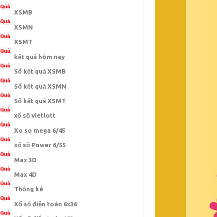
XSMB
XSMN
XSMT
kết quả hôm nay
Sổ kết quả XSMB
Sổ kết quả XSMN
Sổ kết quả XSMT
xổ số vietlott
Xo so mega 6/45
xổ số Power 6/55
Max 3D
Max 4D
Thống kê
Xổ số điện toán 6x36