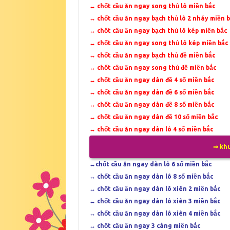
↔
chốt cầu ăn ngay song thủ lô miền bắc
↔
chốt cầu ăn ngay bạch thủ lô 2 nháy miền 
↔
chốt cầu ăn ngay bạch thủ lô kép miền bắc
↔
chốt cầu ăn ngay song thủ lô kép miền bắc
↔
chốt cầu ăn ngay bạch thủ đề miền bắc
↔
chốt cầu ăn ngay song thủ đề miền bắc
↔
chốt cầu ăn ngay dàn đề 4 số miền bắc
↔
chốt cầu ăn ngay dàn đề 6 số miền bắc
↔
chốt cầu ăn ngay dàn đề 8 số miền bắc
↔
chốt cầu ăn ngay dàn đề 10 số miền bắc
↔
chốt cầu ăn ngay dàn lô 4 số miền bắc
⇒ khu
↔
chốt cầu ăn ngay dàn lô 6 số miền bắc
↔
chốt cầu ăn ngay dàn lô 8 số miền bắc
↔
chốt cầu ăn ngay dàn lô xiên 2 miền bắc
↔
chốt cầu ăn ngay dàn lô xiên 3 miền bắc
↔
chốt cầu ăn ngay dàn lô xiên 4 miền bắc
↔
chốt cầu ăn ngay 3 càng miền bắc