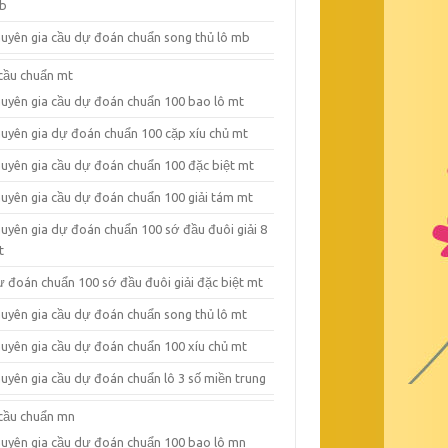
b
huyên gia cầu dự đoán chuẩn song thủ lô mb
 cầu chuẩn mt
huyên gia cầu dự đoán chuẩn 100 bao lô mt
huyên gia dự đoán chuẩn 100 cặp xíu chủ mt
huyên gia cầu dự đoán chuẩn 100 đặc biệt mt
huyên gia cầu dự đoán chuẩn 100 giải tám mt
huyên gia dự đoán chuẩn 100 sớ đầu đuôi giải 8
t
ự đoán chuẩn 100 sớ đầu đuôi giải đặc biệt mt
huyên gia cầu dự đoán chuẩn song thủ lô mt
huyên gia cầu dự đoán chuẩn 100 xíu chủ mt
huyên gia cầu dự đoán chuẩn lô 3 số miền trung
 cầu chuẩn mn
huyên gia cầu dự đoán chuẩn 100 bao lô mn