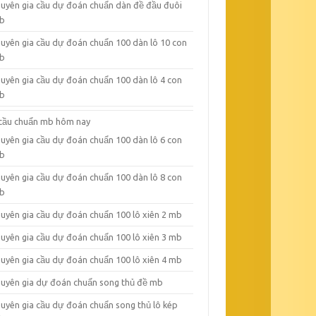
huyên gia cầu dự đoán chuẩn dàn đề đầu đuôi
b
huyên gia cầu dự đoán chuẩn 100 dàn lô 10 con
b
huyên gia cầu dự đoán chuẩn 100 dàn lô 4 con
b
 cầu chuẩn mb hôm nay
huyên gia cầu dự đoán chuẩn 100 dàn lô 6 con
b
huyên gia cầu dự đoán chuẩn 100 dàn lô 8 con
b
huyên gia cầu dự đoán chuẩn 100 lô xiên 2 mb
huyên gia cầu dự đoán chuẩn 100 lô xiên 3 mb
huyên gia cầu dự đoán chuẩn 100 lô xiên 4 mb
huyên gia dự đoán chuẩn song thủ đề mb
huyên gia cầu dự đoán chuẩn song thủ lô kép