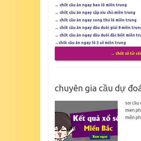
↔
chốt cầu ăn ngay bao lô miền trung
↔
chốt cầu ăn ngay cặp xỉu chủ miền trung
↔
chốt cầu ăn ngay song thủ lô miền trung
↔
chốt cầu ăn ngay đầu đuôi giải 8 miền trun
↔
chốt cầu ăn ngay đầu đuôi đặc biệt miền t
↔
chốt cầu ăn ngay lô 3 số miền trung
→ chốt số từ côn
chuyên gia cầu dự đo
soi cầu 
mien phi
miễn phí