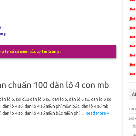
g
rung
g ty xổ số miền bắc tự tin trúng ↑
án chuẩn 100 dàn lô 4 con mb
Ă
dàn lô 6, soi cầu dàn lô 6 số, dan lo 6, dàn lô 6 số, dan lo 6 so
, dàn lô 4 số, dàn lô 4 số miền phí miền bắc, dàn lô 4 số mb
soi 
, dan lo 4 so, dàn lô 4 số miền bắc miễn phí,…
Read More »
Soi
d
c