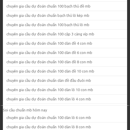
chuyên gia cầu dự đoán chuẩn 100 bạch thủ đề mb
chuyên gia cầu dự đoán chuẩn bạch thủ lô kép mb
chuyên gia cầu dự đoán chuẩn 100 bạch thủ lô mb
chuyên gia cầu dự đoán chuẩn 100 cặp 3 càng víp mb
chuyên gia cầu dự đoán chuẩn 100 dàn đề 4 con mb
chuyên gia cầu dự đoán chuẩn 100 dàn đề 6 con mb
chuyên gia cầu dự đoán chuẩn 100 dàn đề 8 con mb
chuyên gia cầu dự đoán chuẩn 100 dàn đề 10 con mb
chuyên gia cầu dự đoán chuẩn dàn đề đầu đuôi mb
chuyên gia cầu dự đoán chuẩn 100 dàn lô 10 con mb
chuyên gia cầu dự đoán chuẩn 100 dàn lô 4 con mb
Soi cầu chuẩn mb hôm nay
chuyên gia cầu dự đoán chuẩn 100 dàn lô 6 con mb
chuyên gia cầu dự đoán chuẩn 100 dàn lô 8 con mb