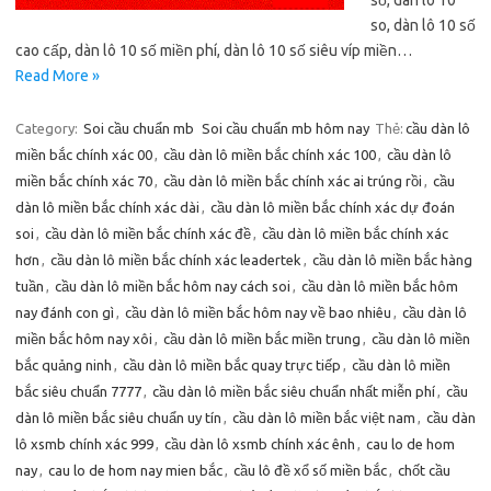
số, dan lo 10
so, dàn lô 10 số
cao cấp, dàn lô 10 số miền phí, dàn lô 10 số siêu víp miền…
Read More »
Category:
Soi cầu chuẩn mb
Soi cầu chuẩn mb hôm nay
Thẻ:
cầu dàn lô
miền bắc chính xác 00
,
cầu dàn lô miền bắc chính xác 100
,
cầu dàn lô
miền bắc chính xác 70
,
cầu dàn lô miền bắc chính xác ai trúng rồi
,
cầu
dàn lô miền bắc chính xác dài
,
cầu dàn lô miền bắc chính xác dự đoán
soi
,
cầu dàn lô miền bắc chính xác đề
,
cầu dàn lô miền bắc chính xác
hơn
,
cầu dàn lô miền bắc chính xác leadertek
,
cầu dàn lô miền bắc hàng
tuần
,
cầu dàn lô miền bắc hôm nay cách soi
,
cầu dàn lô miền bắc hôm
nay đánh con gì
,
cầu dàn lô miền bắc hôm nay về bao nhiêu
,
cầu dàn lô
miền bắc hôm nay xôi
,
cầu dàn lô miền bắc miền trung
,
cầu dàn lô miền
bắc quảng ninh
,
cầu dàn lô miền bắc quay trực tiếp
,
cầu dàn lô miền
bắc siêu chuẩn 7777
,
cầu dàn lô miền bắc siêu chuẩn nhất miễn phí
,
cầu
dàn lô miền bắc siêu chuẩn uy tín
,
cầu dàn lô miền bắc việt nam
,
cầu dàn
lô xsmb chính xác 999
,
cầu dàn lô xsmb chính xác ênh
,
cau lo de hom
nay
,
cau lo de hom nay mien bắc
,
cầu lô đề xổ số miền bắc
,
chốt cầu