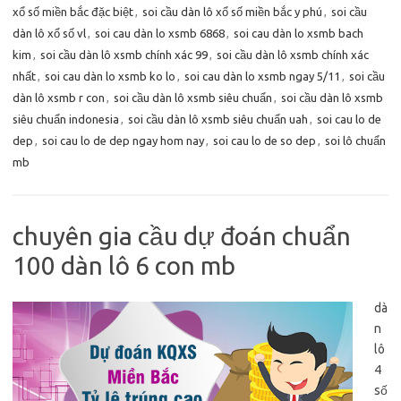
xổ số miền bắc đặc biệt
,
soi cầu dàn lô xổ số miền bắc y phú
,
soi cầu
dàn lô xổ số vl
,
soi cau dàn lo xsmb 6868
,
soi cau dàn lo xsmb bach
kim
,
soi cầu dàn lô xsmb chính xác 99
,
soi cầu dàn lô xsmb chính xác
nhất
,
soi cau dàn lo xsmb ko lo
,
soi cau dàn lo xsmb ngay 5/11
,
soi cầu
dàn lô xsmb r con
,
soi cầu dàn lô xsmb siêu chuẩn
,
soi cầu dàn lô xsmb
siêu chuẩn indonesia
,
soi cầu dàn lô xsmb siêu chuẩn uah
,
soi cau lo de
dep
,
soi cau lo de dep ngay hom nay
,
soi cau lo de so dep
,
soi lô chuẩn
mb
chuyên gia cầu dự đoán chuẩn
100 dàn lô 6 con mb
dà
n
lô
4
số