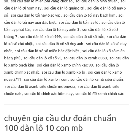
số
,
soi cầu dàn lô miễn phí vàng chốt số
,
soi cầu dàn lô ninh thuận
,
soi
cầu dàn lô ơi hôm nay
,
soi cầu dàn lô quảng trị
,
soi cầu dàn lô tối nay 5
số
,
soi cầu dàn lô tối nay 6 số vip
,
soi cầu dàn lô tối nay bạch kim
,
soi
cầu dàn lô tối nay giải đặc biệt
,
soi cầu dàn lô tối nay lô
,
soi cầu dàn lô
tối nay phát tài
,
soi cầu dàn lô tối nay xiên 3
,
soi cầu dàn lô xổ số 5
tháng 7
,
soi cầu dàn lô xổ số 999
,
soi cầu dàn lô xổ số bắc
,
soi cầu dàn
lô xổ số chủ nhật
,
soi cầu dàn lô xổ số duy anh
,
soi cầu dàn lô xổ số duy
nhất
,
soi cầu dàn lô xổ số miền bắc đặc biệt
,
soi cầu dàn lô xổ số miền
bắc y phú
,
soi cầu dàn lô xổ số vl
,
soi cau dàn lo xsmb 6868
,
soi cau dàn
lo xsmb bach kim
,
soi cầu dàn lô xsmb chính xác 99
,
soi cầu dàn lô
xsmb chính xác nhất
,
soi cau dàn lo xsmb ko lo
,
soi cau dàn lo xsmb
ngay 5/11
,
soi cầu dàn lô xsmb r con
,
soi cầu dàn lô xsmb siêu chuẩn
,
soi cầu dàn lô xsmb siêu chuẩn indonesia
,
soi cầu dàn lô xsmb siêu
chuẩn uah
,
soi cầu lô chính xác hôm nay
,
soi cầu lô đề xsmb chính xác
chuyên gia cầu dự đoán chuẩn
100 dàn lô 10 con mb