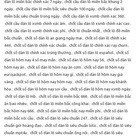
dàn lô miền bắc chính xác 7 ngày
,
chốt cầu dàn lô miền bắc khung 2
ngày
,
chốt cầu dàn lô miền bắc siêu chuẩn 100 ngày
,
chốt cầu dàn lô
miền bắc siêu chuẩn trong ngày
,
chốt cầu dàn lô xsmb chính xác 360
,
chốt cầu dàn lô xsmb chính xác âm
,
chốt cầu dàn lô xsmb chính xác cao
,
chốt cầu dàn lô xsmb chính xác phí
,
chốt lô chuẩn nhất
,
chốt lô đề miền
bắc chuẩn
,
chốt số dàn lô an giang ngày mai
,
chốt số dàn lô chính xác
444
,
chốt số dàn lô chính xác chuẩn
,
chốt số dàn lô chính xác ray churn
,
chốt số dàn lô chính xác trúng thưởng
,
chốt số dàn lô español
,
chốt số
dàn lô hôm nay 4 số may mắn
,
chốt số dàn lô hôm nay 56
,
chốt số dàn lô
hôm nay ăn
,
chốt số dàn lô hôm nay ăn cơm
,
chốt số dàn lô hôm nay
eurojackpot
,
chốt số dàn lô hôm nay gì
,
chốt số dàn lô hôm nay giá
vàng
,
chốt số dàn lô hôm nay hôm nay
,
chốt số dàn lô hôm nay khánh
hòa
,
chốt số dàn lô hôm nay soi cầu
,
chốt số dàn lô hôm nay xsmb ngày
,
chốt số dàn lô mb
,
chốt số dàn lô miền bắc 666
,
chốt số dàn lô miền bắc
ăn bao nhiêu
,
chốt số dàn lô miền bắc công khai
,
chốt số dàn lô miền
bắc hôm nay 666
,
chốt số dàn lô miền bắc nay miễn phí
,
chốt số dàn lô
miền bắc xôi cầu
,
chốt số dàn lô siêu chuẩn 247
,
chốt số dàn lô siêu
chuẩn giờ hoàng đạo
,
chốt số dàn lô siêu chuẩn loto
,
chốt số dàn lô siêu
chuẩn mpt4u
,
chốt số dàn lô siêu chuẩn ông nội
,
chốt số dàn lô siêu