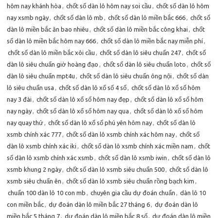
hôm nay khánh hòa
,
chốt số dàn lô hôm nay soi cầu
,
chốt số dàn lô hôm
nay xsmb ngày
,
chốt số dàn lô mb
,
chốt số dàn lô miền bắc 666
,
chốt số
dàn lô miền bắc ăn bao nhiêu
,
chốt số dàn lô miền bắc công khai
,
chốt
số dàn lô miền bắc hôm nay 666
,
chốt số dàn lô miền bắc nay miễn phí
,
chốt số dàn lô miền bắc xôi cầu
,
chốt số dàn lô siêu chuẩn 247
,
chốt số
dàn lô siêu chuẩn giờ hoàng đạo
,
chốt số dàn lô siêu chuẩn loto
,
chốt số
dàn lô siêu chuẩn mpt4u
,
chốt số dàn lô siêu chuẩn ông nội
,
chốt số dàn
lô siêu chuẩn usa
,
chốt số dàn lô xổ số 4 số
,
chốt số dàn lô xổ số hôm
nay 3 đài
,
chốt số dàn lô xổ số hôm nay đẹp
,
chốt số dàn lô xổ số hôm
nay ngày
,
chốt số dàn lô xổ số hôm nay qua
,
chốt số dàn lô xổ số hôm
nay quay thử
,
chốt số dàn lô xổ số phú yên hôm nay
,
chốt số dàn lô
xsmb chính xác 777
,
chốt số dàn lô xsmb chính xác hôm nay
,
chốt số
dàn lô xsmb chính xác iki
,
chốt số dàn lô xsmb chính xác miền nam
,
chốt
số dàn lô xsmb chính xác xsmb
,
chốt số dàn lô xsmb iwin
,
chốt số dàn lô
xsmb khung 2 ngày
,
chốt số dàn lô xsmb siêu chuẩn 500
,
chốt số dàn lô
xsmb siêu chuẩn ên
,
chốt số dàn lô xsmb siêu chuẩn rồng bạch kim
,
chuẩn 100 dàn lô 10 con mb
,
chuyên gia cầu dự đoán chuẩn
,
dàn lô 10
con miền bắc
,
dự đoán dàn lô miền bắc 27 tháng 6
,
dự đoán dàn lô
miền bắc 5 tháng 7
,
dự đoán dàn lô miền bắc 8 số
,
dự đoán dàn lô miền