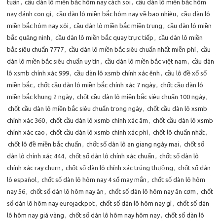
tuần
,
cầu dàn lô miền bắc hôm nay cách soi
,
cầu dàn lô miền bắc hôm
nay đánh con gì
,
cầu dàn lô miền bắc hôm nay về bao nhiêu
,
cầu dàn lô
miền bắc hôm nay xôi
,
cầu dàn lô miền bắc miền trung
,
cầu dàn lô miền
bắc quảng ninh
,
cầu dàn lô miền bắc quay trực tiếp
,
cầu dàn lô miền
bắc siêu chuẩn 7777
,
cầu dàn lô miền bắc siêu chuẩn nhất miễn phí
,
cầu
dàn lô miền bắc siêu chuẩn uy tín
,
cầu dàn lô miền bắc việt nam
,
cầu dàn
lô xsmb chính xác 999
,
cầu dàn lô xsmb chính xác ênh
,
cầu lô đề xổ số
miền bắc
,
chốt cầu dàn lô miền bắc chính xác 7 ngày
,
chốt cầu dàn lô
miền bắc khung 2 ngày
,
chốt cầu dàn lô miền bắc siêu chuẩn 100 ngày
,
chốt cầu dàn lô miền bắc siêu chuẩn trong ngày
,
chốt cầu dàn lô xsmb
chính xác 360
,
chốt cầu dàn lô xsmb chính xác âm
,
chốt cầu dàn lô xsmb
chính xác cao
,
chốt cầu dàn lô xsmb chính xác phí
,
chốt lô chuẩn nhất
,
chốt lô đề miền bắc chuẩn
,
chốt số dàn lô an giang ngày mai
,
chốt số
dàn lô chính xác 444
,
chốt số dàn lô chính xác chuẩn
,
chốt số dàn lô
chính xác ray churn
,
chốt số dàn lô chính xác trúng thưởng
,
chốt số dàn
lô español
,
chốt số dàn lô hôm nay 4 số may mắn
,
chốt số dàn lô hôm
nay 56
,
chốt số dàn lô hôm nay ăn
,
chốt số dàn lô hôm nay ăn cơm
,
chốt
số dàn lô hôm nay eurojackpot
,
chốt số dàn lô hôm nay gì
,
chốt số dàn
lô hôm nay giá vàng
,
chốt số dàn lô hôm nay hôm nay
,
chốt số dàn lô