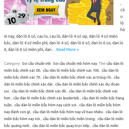
,
cầ
u
lô
hô
m nay, dàn lô 6 số, cau lo, cau lô, dàn lô 4 số vip, dàn lô 4 số miền
bắc, dàn lô 4 số miễn phí, dan lô 4 số, dàn lô 6 số, dan lo 6 so, dan lo
6, dàn lô 6 số miền phí, dan…
Read More »
Category:
Soi cầu chuẩn mb
Soi cầu chuẩn mb hôm nay
Thẻ:
cầu dàn lô
miền bắc chính xác 00
,
cầu dàn lô miền bắc chính xác 100
,
cầu dàn lô
miền bắc chính xác 70
,
cầu dàn lô miền bắc chính xác ai trúng rồi
,
cầu
dàn lô miền bắc chính xác dài
,
cầu dàn lô miền bắc chính xác dự đoán
soi
,
cầu dàn lô miền bắc chính xác đề
,
cầu dàn lô miền bắc chính xác
hơn
,
cầu dàn lô miền bắc chính xác leadertek
,
cầu dàn lô miền bắc hàng
tuần
,
cầu dàn lô miền bắc hôm nay cách soi
,
cầu dàn lô miền bắc hôm
nay đánh con gì
,
cầu dàn lô miền bắc hôm nay về bao nhiêu
,
cầu dàn lô
miền bắc hôm nay xôi
,
cầu dàn lô miền bắc miền trung
,
cầu dàn lô miền
bắc quảng ninh
,
cầu dàn lô miền bắc quay trực tiếp
,
cầu dàn lô miền