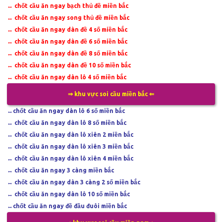
↔
chốt cầu ăn ngay bạch thủ đề miền bắc
↔
chốt cầu ăn ngay song thủ đề miền bắc
↔
chốt cầu ăn ngay dàn đề 4 số miền bắc
↔
chốt cầu ăn ngay dàn đề 6 số miền bắc
↔
chốt cầu ăn ngay dàn đề 8 số miền bắc
↔
chốt cầu ăn ngay dàn đề 10 số miền bắc
↔
chốt cầu ăn ngay dàn lô 4 số miền bắc
⇒ khu vực soi cầu miền bắc ⇐
↔
chốt cầu ăn ngay dàn lô 6 số miền bắc
↔
chốt cầu ăn ngay dàn lô 8 số miền bắc
↔
chốt cầu ăn ngay dàn lô xiên 2 miền bắc
↔
chốt cầu ăn ngay dàn lô xiên 3 miền bắc
↔
chốt cầu ăn ngay dàn lô xiên 4 miền bắc
↔
chốt cầu ăn ngay 3 càng miền bắc
↔
chốt cầu ăn ngay dàn 3 càng 2 số miền bắc
↔
chốt cầu ăn ngay dàn lô 10 số miền bắc
↔
chốt cầu ăn ngay đề đầu đuôi miền bắc