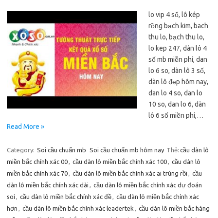
lo vip 4 số, lô kép
rồng bạch kim, bach
thu lo, bạch thu lo,
lo kep 247, dàn lô 4
số mb miễn phí, dan
lo 6 so, dàn lô 3 số,
dàn lô đẹp hôm nay,
dan lo 4 so, dan lo
10 so, dan lo 6, dàn
lô 6 số miền phí,…
Read More »
Category:
Soi cầu chuẩn mb
Soi cầu chuẩn mb hôm nay
Thẻ:
cầu dàn lô
miền bắc chính xác 00
,
cầu dàn lô miền bắc chính xác 100
,
cầu dàn lô
miền bắc chính xác 70
,
cầu dàn lô miền bắc chính xác ai trúng rồi
,
cầu
dàn lô miền bắc chính xác dài
,
cầu dàn lô miền bắc chính xác dự đoán
soi
,
cầu dàn lô miền bắc chính xác đề
,
cầu dàn lô miền bắc chính xác
hơn
,
cầu dàn lô miền bắc chính xác leadertek
,
cầu dàn lô miền bắc hàng