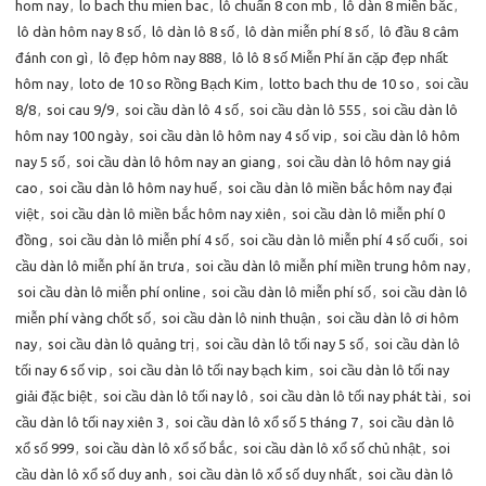
hom nay
,
lo bach thu mien bac
,
lô chuẩn 8 con mb
,
lô dàn 8 miền bắc
,
lô dàn hôm nay 8 số
,
lô dàn lô 8 số
,
lô dàn miễn phí 8 số
,
lô đầu 8 câm
đánh con gì
,
lô đẹp hôm nay 888
,
lô lô 8 số Miễn Phí ăn cặp đẹp nhất
hôm nay
,
loto de 10 so Rồng Bạch Kim
,
lotto bach thu de 10 so
,
soi cầu
8/8
,
soi cau 9/9
,
soi cầu dàn lô 4 số
,
soi cầu dàn lô 555
,
soi cầu dàn lô
hôm nay 100 ngày
,
soi cầu dàn lô hôm nay 4 số vip
,
soi cầu dàn lô hôm
nay 5 số
,
soi cầu dàn lô hôm nay an giang
,
soi cầu dàn lô hôm nay giá
cao
,
soi cầu dàn lô hôm nay huế
,
soi cầu dàn lô miền bắc hôm nay đại
việt
,
soi cầu dàn lô miền bắc hôm nay xiên
,
soi cầu dàn lô miễn phí 0
đồng
,
soi cầu dàn lô miễn phí 4 số
,
soi cầu dàn lô miễn phí 4 số cuối
,
soi
cầu dàn lô miễn phí ăn trưa
,
soi cầu dàn lô miễn phí miền trung hôm nay
,
soi cầu dàn lô miễn phí online
,
soi cầu dàn lô miễn phí số
,
soi cầu dàn lô
miễn phí vàng chốt số
,
soi cầu dàn lô ninh thuận
,
soi cầu dàn lô ơi hôm
nay
,
soi cầu dàn lô quảng trị
,
soi cầu dàn lô tối nay 5 số
,
soi cầu dàn lô
tối nay 6 số vip
,
soi cầu dàn lô tối nay bạch kim
,
soi cầu dàn lô tối nay
giải đặc biệt
,
soi cầu dàn lô tối nay lô
,
soi cầu dàn lô tối nay phát tài
,
soi
cầu dàn lô tối nay xiên 3
,
soi cầu dàn lô xổ số 5 tháng 7
,
soi cầu dàn lô
xổ số 999
,
soi cầu dàn lô xổ số bắc
,
soi cầu dàn lô xổ số chủ nhật
,
soi
cầu dàn lô xổ số duy anh
,
soi cầu dàn lô xổ số duy nhất
,
soi cầu dàn lô