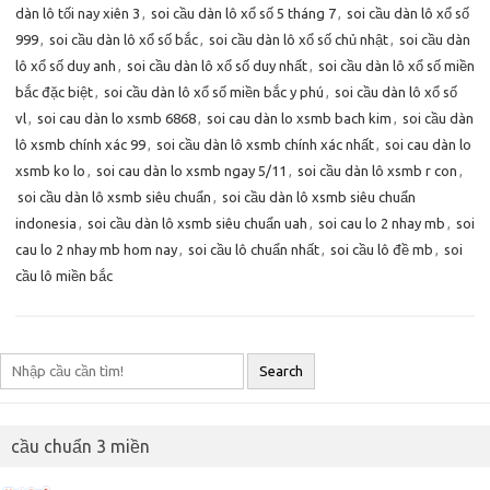
dàn lô tối nay xiên 3
,
soi cầu dàn lô xổ số 5 tháng 7
,
soi cầu dàn lô xổ số
999
,
soi cầu dàn lô xổ số bắc
,
soi cầu dàn lô xổ số chủ nhật
,
soi cầu dàn
lô xổ số duy anh
,
soi cầu dàn lô xổ số duy nhất
,
soi cầu dàn lô xổ số miền
bắc đặc biệt
,
soi cầu dàn lô xổ số miền bắc y phú
,
soi cầu dàn lô xổ số
vl
,
soi cau dàn lo xsmb 6868
,
soi cau dàn lo xsmb bach kim
,
soi cầu dàn
lô xsmb chính xác 99
,
soi cầu dàn lô xsmb chính xác nhất
,
soi cau dàn lo
xsmb ko lo
,
soi cau dàn lo xsmb ngay 5/11
,
soi cầu dàn lô xsmb r con
,
soi cầu dàn lô xsmb siêu chuẩn
,
soi cầu dàn lô xsmb siêu chuẩn
indonesia
,
soi cầu dàn lô xsmb siêu chuẩn uah
,
soi cau lo 2 nhay mb
,
soi
cau lo 2 nhay mb hom nay
,
soi cầu lô chuẩn nhất
,
soi cầu lô đề mb
,
soi
cầu lô miền bắc
Search
cầu chuẩn 3 miền