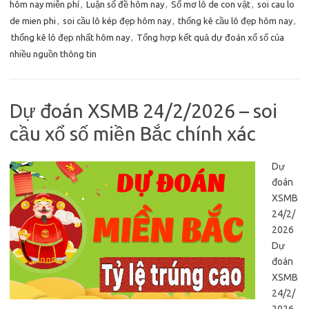
hôm nay miễn phí
,
Luận số đề hôm nay
,
Sổ mơ lô de con vật
,
soi cau lo
de mien phi
,
soi cầu lô kép đẹp hôm nay
,
thống kê cầu lô đẹp hôm nay
,
thống kê lô đẹp nhất hôm nay
,
Tổng hợp kết quả dự đoán xổ số của
nhiều nguồn thông tin
Dự đoán XSMB 24/2/2026 – soi
cầu xổ số miền Bắc chính xác
Dự
đoán
XSMB
24/2/
2026
Dự
đoán
XSMB
24/2/