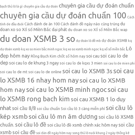
chuyên gia cầu dự đoán chuẩn
bạch thủ lô là gì
chuyên gia cầu dự đoán
chuyên gia cầu dự đoán chuẩn 100
Cách
du
Cách đánh de ăn 100
Cách đánh đề ngày nào cũng trúng
tính de đầu đuôi
doan xo so Xổ số Miền Bắc dại phát
du doan xo so Xổ số Miền Bắc wap
du doan XSMB 3 so
dự đoán XSMB
dự đoán lô đề mb
kq
Lô
dự đoán xsmb
kq xo so mien bắc minh ngoc
kq xo so xsmb minh ngoc
kq xổ số miền bắc
đẹp hôm nay
soi cau lo de
soi cau
Rồng Bạch Kim chốt số hôm nay
dep
soi cau lo de khung 3 ngay
soi cau lo de kqxs 3 mien
soi cau lo de mien phi
soi cau
soi cau lo XSMB 3s
soi cau lo de mt
soi cau lo de online
lo XSMB 16 nhay hom nay
soi cau lo XSMB
soi cau lo XSMB minh ngoc
soi cau
hom nay
lo XSMB rong bach kim
soi cau XSMB 1 lo duy
soi cầu lô
nhat
soi cầu 8/8
soi cầu chuẩn
Soi cầu lô 3 càng miễn phí
kép xsmb
soi cầu lô mn âm dương
soi cầu lô XSMB
soi cầu lô đề
chuẩn.
soi cầu
soi cầu lô đề xsmb chính xác hôm nay
soi cầu đề
xsmb
soi dàn đề ngày hôm nay
song thủ lô nuôi khung 2 ngày
thống kê