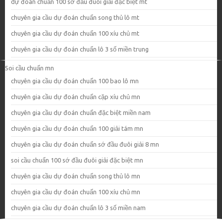
dự đoán chuẩn 100 sớ đầu đuôi giải đặc biệt mt
chuyên gia cầu dự đoán chuẩn song thủ lô mt
chuyên gia cầu dự đoán chuẩn 100 xíu chủ mt
chuyên gia cầu dự đoán chuẩn lô 3 số miền trung
Soi cầu chuẩn mn
chuyên gia cầu dự đoán chuẩn 100 bao lô mn
chuyên gia cầu dự đoán chuẩn cặp xíu chủ mn
chuyên gia cầu dự đoán chuẩn đặc biệt miền nam
chuyên gia cầu dự đoán chuẩn 100 giải tám mn
chuyên gia cầu dự đoán chuẩn sớ đầu đuôi giải 8 mn
soi cầu chuẩn 100 sớ đầu đuôi giải đặc biệt mn
chuyên gia cầu dự đoán chuẩn song thủ lô mn
chuyên gia cầu dự đoán chuẩn 100 xíu chủ mn
chuyên gia cầu dự đoán chuẩn lô 3 số miền nam