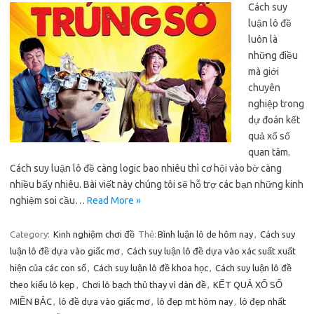
Cách suy
luận lô đề
luôn là
những điều
mà giới
chuyên
nghiệp trong
dự đoán kết
quả xổ số
quan tâm.
Cách suy luận lô đề càng logic bao nhiêu thì cơ hội vào bờ càng
nhiều bấy nhiêu. Bài viết này chúng tôi sẽ hỗ trợ các bạn những kinh
nghiệm soi cầu…
Read More »
Category:
Kinh nghiệm chơi đề
Thẻ:
Bình luận lô de hôm nay
,
Cách suy
luận lô đề dựa vào giấc mơ
,
Cách suy luận lô đề dựa vào xác suất xuất
hiện của các con số
,
Cách suy luận lô đề khoa học
,
Cách suy luận lô đề
theo kiểu lô kẹp
,
Chơi lô bạch thủ thay vì dàn đề
,
KẾT QUẢ XỔ SỐ
MIỀN BẮC
,
lô đề dựa vào giấc mơ
,
lô đẹp mt hôm nay
,
lô đẹp nhất