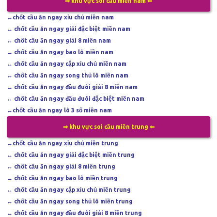
⇒ khu vực soi cầu miền nam ⇐
↔
chốt cầu ăn ngay xỉu chủ miền nam
↔
chốt cầu ăn ngay giải đặc biệt miền nam
↔
chốt cầu ăn ngay giải 8 miền nam
↔
chốt cầu ăn ngay bao lô miền nam
↔
chốt cầu ăn ngay cặp xỉu chủ miền nam
↔
chốt cầu ăn ngay song thủ lô miền nam
↔
chốt cầu ăn ngay đầu đuôi giải 8 miền nam
↔
chốt cầu ăn ngay đầu đuôi đặc biệt miền nam
↔
chốt cầu ăn ngay lô 3 số miền nam
⇒ khu vực soi cầu miền trung ⇐
↔
chốt cầu ăn ngay xỉu chủ miền trung
↔
chốt cầu ăn ngay giải đặc biệt miền trung
↔
chốt cầu ăn ngay giải 8 miền trung
↔
chốt cầu ăn ngay bao lô miền trung
↔
chốt cầu ăn ngay cặp xỉu chủ miền trung
↔
chốt cầu ăn ngay song thủ lô miền trung
↔
chốt cầu ăn ngay đầu đuôi giải 8 miền trung