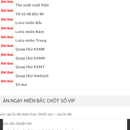
Tần suất xuất hiện
TK từ 00 đến 99
Loto miền Bắc
Loto miền Nam
Loto miền Trung
Quay thử XSMB
Quay thử XSMN
Quay thử XSMT
Quay thử Vietlott
Sổ mơ
ĂN NGAY MIỀN BẮC CHỐT SỐ VIP
soi cau lo de mien bac chinh xac – cau lo de
Soi cầu chuẩn mb