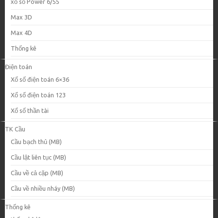
xổ số Power 6/55
Max 3D
Max 4D
Thống kê
Điện toán
Xổ số điện toán 6×36
Xổ số điện toán 123
Xổ số thần tài
TK Cầu
Cầu bạch thủ (MB)
Cầu lật liên tục (MB)
Cầu về cả cặp (MB)
Cầu về nhiều nháy (MB)
Thống kê