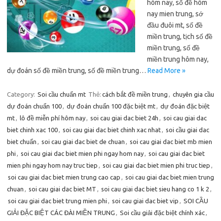
hôm nay, số đề hôm
nay mien trung, sớ
đầu đuôi mt, số đề
miền trung, tịch số đề
miền trung, số đề
miền trung hôm nay,
dự đoán số đề miền trung, số đề miền trung…
Read More »
Category:
Soi cầu chuẩn mt
Thẻ:
cách bắt đề miền trung
,
chuyên gia cầu
dự đoán chuẩn 100
,
dự đoán chuẩn 100 đặc biệt mt
,
dự đoán đặc biệt
mt
,
lô đề miễn phí hôm nay
,
soi cau giai dac biet 24h
,
soi cau giai dac
biet chinh xac 100
,
soi cau giai dac biet chinh xac nhat
,
soi cầu giai dac
biet chuẩn
,
soi cau giai dac biet de chuan
,
soi cau giai dac biet mb mien
phi
,
soi cau giai dac biet mien phi ngay hom nay
,
soi cau giai dac biet
mien phi ngay hom nay truc tiep
,
soi cau giai dac biet mien phi truc tiep
,
soi cau giai dac biet mien trung cao cap
,
soi cau giai dac biet mien trung
chuan
,
soi cau giai dac biet MT
,
soi cau giai dac biet sieu hang co 1 k 2
,
soi cau giai dac biet trung mien phi
,
soi cau giai dac biet vip
,
SOI CẦU
GIẢI ĐẶC BIỆT CÁC ĐÀI MIỀN TRUNG
,
Soi cầu giải đặc biệt chính xác
,