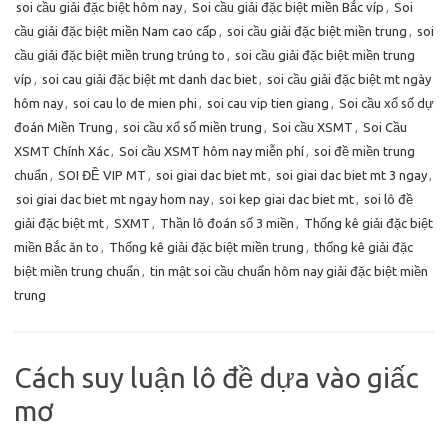
soi cầu giải đặc biệt hôm nay
,
Soi cầu giải đặc biệt miền Bắc víp
,
Soi
cầu giải đặc biệt miền Nam cao cấp
,
soi cầu giải đặc biệt miền trung
,
soi
cầu giải đặc biệt miền trung trúng to
,
soi cầu giải đặc biệt miền trung
víp
,
soi cau giải đặc biệt mt danh dac biet
,
soi cầu giải đặc biệt mt ngày
hôm nay
,
soi cau lo de mien phi
,
soi cau vip tien giang
,
Soi cầu xổ số dự
đoán Miền Trung
,
soi cầu xổ số miền trung
,
Soi cầu XSMT
,
Soi Cầu
XSMT Chính Xác
,
Soi cầu XSMT hôm nay miễn phí
,
soi đề miền trung
chuẩn
,
SOI ĐỀ VIP MT
,
soi giai dac biet mt
,
soi giai dac biet mt 3 ngay
,
soi giai dac biet mt ngay hom nay
,
soi kep giai dac biet mt
,
soi lô đề
giải đặc biệt mt
,
SXMT
,
Thần lô đoán số 3 miền
,
Thống kê giải đặc biệt
miền Bắc ăn to
,
Thống kê giải đặc biệt miền trung
,
thống kê giải đặc
biệt miền trung chuẩn
,
tin mật soi cầu chuẩn hôm nay giải đặc biệt miền
trung
Cách suy luận lô đề dựa vào giấc
mơ