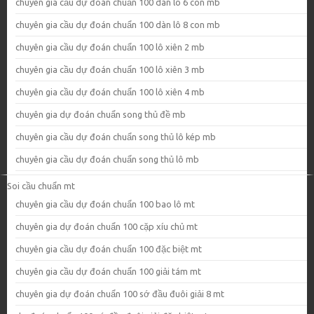
chuyên gia cầu dự đoán chuẩn 100 dàn lô 6 con mb
chuyên gia cầu dự đoán chuẩn 100 dàn lô 8 con mb
chuyên gia cầu dự đoán chuẩn 100 lô xiên 2 mb
chuyên gia cầu dự đoán chuẩn 100 lô xiên 3 mb
chuyên gia cầu dự đoán chuẩn 100 lô xiên 4 mb
chuyên gia dự đoán chuẩn song thủ đề mb
chuyên gia cầu dự đoán chuẩn song thủ lô kép mb
chuyên gia cầu dự đoán chuẩn song thủ lô mb
Soi cầu chuẩn mt
chuyên gia cầu dự đoán chuẩn 100 bao lô mt
chuyên gia dự đoán chuẩn 100 cặp xíu chủ mt
chuyên gia cầu dự đoán chuẩn 100 đặc biệt mt
chuyên gia cầu dự đoán chuẩn 100 giải tám mt
chuyên gia dự đoán chuẩn 100 sớ đầu đuôi giải 8 mt