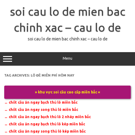
Skip
to
soi cau lo de mien bac
content
chinh xac – cau lo de
soi cau lo de mien bac chinh xac – cau lo de
Menu
TAG ARCHIVES:
LÔ ĐỀ MIỄN PHÍ HÔM NAY
» khu vực soi cầu cao cấp miền bắc «
↔
chốt cầu ăn ngay bạch thủ lô miền bắc
↔
chốt cầu ăn ngay song thủ lô miền bắc
↔
chốt cầu ăn ngay bạch thủ lô 2 nháy miền bắc
↔
chốt cầu ăn ngay bạch thủ lô kép miền bắc
↔
chốt cầu ăn ngay song thủ lô kép miền bắc