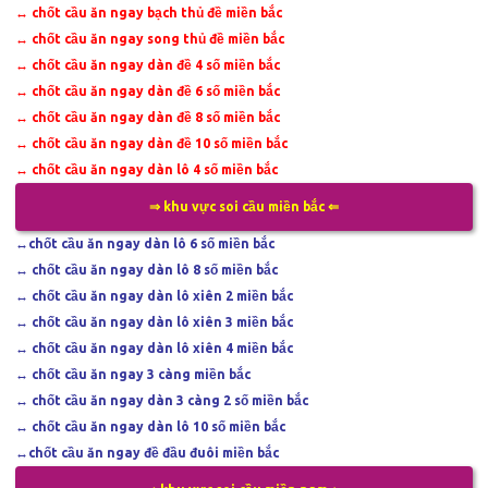
↔
chốt cầu ăn ngay bạch thủ đề miền bắc
↔
chốt cầu ăn ngay song thủ đề miền bắc
↔
chốt cầu ăn ngay dàn đề 4 số miền bắc
↔
chốt cầu ăn ngay dàn đề 6 số miền bắc
↔
chốt cầu ăn ngay dàn đề 8 số miền bắc
↔
chốt cầu ăn ngay dàn đề 10 số miền bắc
↔
chốt cầu ăn ngay dàn lô 4 số miền bắc
⇒ khu vực soi cầu miền bắc ⇐
↔
chốt cầu ăn ngay dàn lô 6 số miền bắc
↔
chốt cầu ăn ngay dàn lô 8 số miền bắc
↔
chốt cầu ăn ngay dàn lô xiên 2 miền bắc
↔
chốt cầu ăn ngay dàn lô xiên 3 miền bắc
↔
chốt cầu ăn ngay dàn lô xiên 4 miền bắc
↔
chốt cầu ăn ngay 3 càng miền bắc
↔
chốt cầu ăn ngay dàn 3 càng 2 số miền bắc
↔
chốt cầu ăn ngay dàn lô 10 số miền bắc
↔
chốt cầu ăn ngay đề đầu đuôi miền bắc