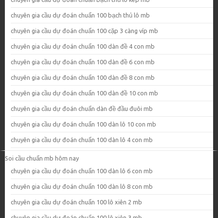
chuyên gia cầu dự đoán chuẩn 100 bạch thủ lô mb
chuyên gia cầu dự đoán chuẩn 100 cặp 3 càng víp mb
chuyên gia cầu dự đoán chuẩn 100 dàn đề 4 con mb
chuyên gia cầu dự đoán chuẩn 100 dàn đề 6 con mb
chuyên gia cầu dự đoán chuẩn 100 dàn đề 8 con mb
chuyên gia cầu dự đoán chuẩn 100 dàn đề 10 con mb
chuyên gia cầu dự đoán chuẩn dàn đề đầu đuôi mb
chuyên gia cầu dự đoán chuẩn 100 dàn lô 10 con mb
chuyên gia cầu dự đoán chuẩn 100 dàn lô 4 con mb
Soi cầu chuẩn mb hôm nay
chuyên gia cầu dự đoán chuẩn 100 dàn lô 6 con mb
chuyên gia cầu dự đoán chuẩn 100 dàn lô 8 con mb
chuyên gia cầu dự đoán chuẩn 100 lô xiên 2 mb
chuyên gia cầu dự đoán chuẩn 100 lô xiên 3 mb