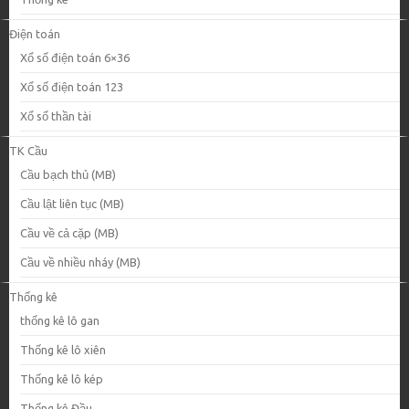
Điện toán
Xổ số điện toán 6×36
Xổ số điện toán 123
Xổ số thần tài
TK Cầu
Cầu bạch thủ (MB)
Cầu lật liên tục (MB)
Cầu về cả cặp (MB)
Cầu về nhiều nháy (MB)
Thống kê
thống kê lô gan
Thống kê lô xiên
Thống kê lô kép
Thống kê Đầu