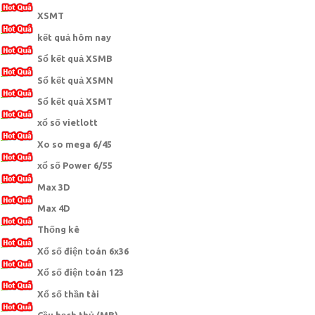
XSMT
kết quả hôm nay
Sổ kết quả XSMB
Sổ kết quả XSMN
Sổ kết quả XSMT
xổ số vietlott
Xo so mega 6/45
xổ số Power 6/55
Max 3D
Max 4D
Thống kê
Xổ số điện toán 6x36
Xổ số điện toán 123
Xổ số thần tài