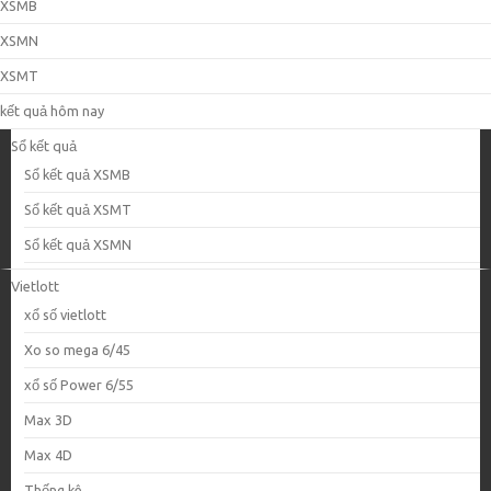
XSMB
XSMN
XSMT
kết quả hôm nay
Sổ kết quả
Sổ kết quả XSMB
Sổ kết quả XSMT
Sổ kết quả XSMN
Vietlott
xổ số vietlott
Xo so mega 6/45
xổ số Power 6/55
Max 3D
Max 4D
Thống kê