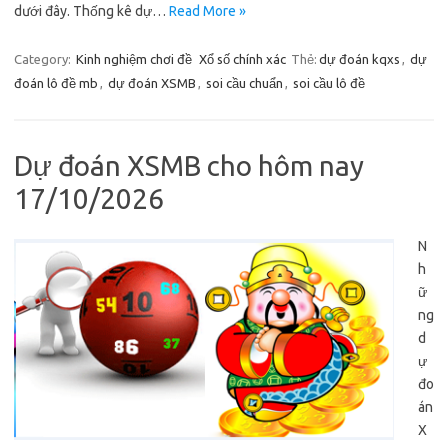
dưới đây. Thống kê dự…
Read More »
Category:
Kinh nghiệm chơi đề
Xổ số chính xác
Thẻ:
dự đoán kqxs
,
dự
đoán lô đề mb
,
dự đoán XSMB
,
soi cầu chuẩn
,
soi cầu lô đề
Dự đoán XSMB cho hôm nay
17/10/2026
N
h
ữ
ng
d
ự
đo
án
X