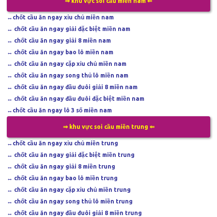
⇒ khu vực soi cầu miền nam ⇐
↔
chốt cầu ăn ngay xỉu chủ miền nam
↔
chốt cầu ăn ngay giải đặc biệt miền nam
↔
chốt cầu ăn ngay giải 8 miền nam
↔
chốt cầu ăn ngay bao lô miền nam
↔
chốt cầu ăn ngay cặp xỉu chủ miền nam
↔
chốt cầu ăn ngay song thủ lô miền nam
↔
chốt cầu ăn ngay đầu đuôi giải 8 miền nam
↔
chốt cầu ăn ngay đầu đuôi đặc biệt miền nam
↔
chốt cầu ăn ngay lô 3 số miền nam
⇒ khu vực soi cầu miền trung ⇐
↔
chốt cầu ăn ngay xỉu chủ miền trung
↔
chốt cầu ăn ngay giải đặc biệt miền trung
↔
chốt cầu ăn ngay giải 8 miền trung
↔
chốt cầu ăn ngay bao lô miền trung
↔
chốt cầu ăn ngay cặp xỉu chủ miền trung
↔
chốt cầu ăn ngay song thủ lô miền trung
↔
chốt cầu ăn ngay đầu đuôi giải 8 miền trung