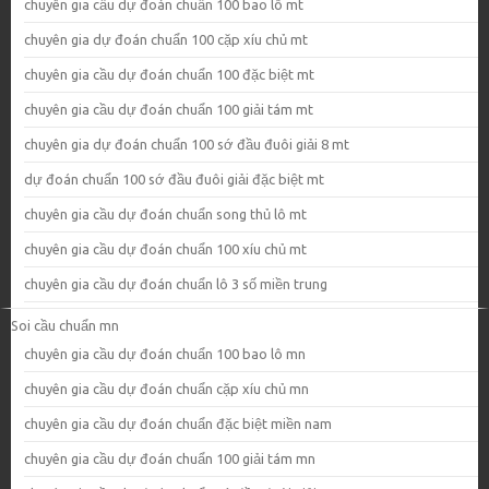
chuyên gia cầu dự đoán chuẩn 100 bao lô mt
chuyên gia dự đoán chuẩn 100 cặp xíu chủ mt
chuyên gia cầu dự đoán chuẩn 100 đặc biệt mt
chuyên gia cầu dự đoán chuẩn 100 giải tám mt
chuyên gia dự đoán chuẩn 100 sớ đầu đuôi giải 8 mt
dự đoán chuẩn 100 sớ đầu đuôi giải đặc biệt mt
chuyên gia cầu dự đoán chuẩn song thủ lô mt
chuyên gia cầu dự đoán chuẩn 100 xíu chủ mt
chuyên gia cầu dự đoán chuẩn lô 3 số miền trung
Soi cầu chuẩn mn
chuyên gia cầu dự đoán chuẩn 100 bao lô mn
chuyên gia cầu dự đoán chuẩn cặp xíu chủ mn
chuyên gia cầu dự đoán chuẩn đặc biệt miền nam
chuyên gia cầu dự đoán chuẩn 100 giải tám mn