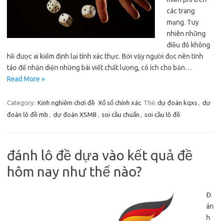
các trang
mạng. Tuy
nhiên những
điều đó không
hề được ai kiểm định lại tính xác thực. Bởi vậy người đọc nên tỉnh
táo để nhận diện những bài viết chất lượng, có ích cho bản…
Read More »
Category:
Kinh nghiệm chơi đề
Xổ số chính xác
Thẻ:
dự đoán kqxs
,
dự
đoán lô đề mb
,
dự đoán XSMB
,
soi cầu chuẩn
,
soi cầu lô đề
đánh lô đề dựa vào kết quả đề
hôm nay như thế nào?
Đ
án
h