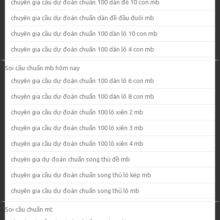
chuyên gia cầu dự đoán chuẩn 100 dàn đề 10 con mb
chuyên gia cầu dự đoán chuẩn dàn đề đầu đuôi mb
chuyên gia cầu dự đoán chuẩn 100 dàn lô 10 con mb
chuyên gia cầu dự đoán chuẩn 100 dàn lô 4 con mb
Soi cầu chuẩn mb hôm nay
chuyên gia cầu dự đoán chuẩn 100 dàn lô 6 con mb
chuyên gia cầu dự đoán chuẩn 100 dàn lô 8 con mb
chuyên gia cầu dự đoán chuẩn 100 lô xiên 2 mb
chuyên gia cầu dự đoán chuẩn 100 lô xiên 3 mb
chuyên gia cầu dự đoán chuẩn 100 lô xiên 4 mb
chuyên gia dự đoán chuẩn song thủ đề mb
chuyên gia cầu dự đoán chuẩn song thủ lô kép mb
chuyên gia cầu dự đoán chuẩn song thủ lô mb
Soi cầu chuẩn mt