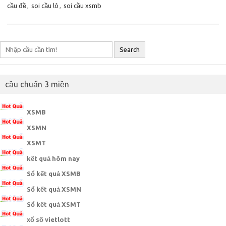
cầu đề
,
soi cầu lô
,
soi cầu xsmb
Search
cầu chuẩn 3 miền
XSMB
XSMN
XSMT
kết quả hôm nay
Sổ kết quả XSMB
Sổ kết quả XSMN
Sổ kết quả XSMT
xổ số vietlott