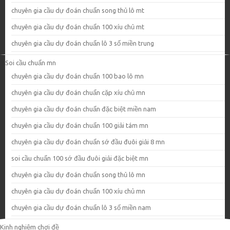
chuyên gia cầu dự đoán chuẩn song thủ lô mt
chuyên gia cầu dự đoán chuẩn 100 xíu chủ mt
chuyên gia cầu dự đoán chuẩn lô 3 số miền trung
Soi cầu chuẩn mn
chuyên gia cầu dự đoán chuẩn 100 bao lô mn
chuyên gia cầu dự đoán chuẩn cặp xíu chủ mn
chuyên gia cầu dự đoán chuẩn đặc biệt miền nam
chuyên gia cầu dự đoán chuẩn 100 giải tám mn
chuyên gia cầu dự đoán chuẩn sớ đầu đuôi giải 8 mn
soi cầu chuẩn 100 sớ đầu đuôi giải đặc biệt mn
chuyên gia cầu dự đoán chuẩn song thủ lô mn
chuyên gia cầu dự đoán chuẩn 100 xíu chủ mn
chuyên gia cầu dự đoán chuẩn lô 3 số miền nam
Kinh nghiệm chơi đề