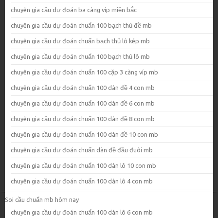
chuyên gia cầu dự đoán ba càng víp miền bắc
chuyên gia cầu dự đoán chuẩn 100 bạch thủ đề mb
chuyên gia cầu dự đoán chuẩn bạch thủ lô kép mb
chuyên gia cầu dự đoán chuẩn 100 bạch thủ lô mb
chuyên gia cầu dự đoán chuẩn 100 cặp 3 càng víp mb
chuyên gia cầu dự đoán chuẩn 100 dàn đề 4 con mb
chuyên gia cầu dự đoán chuẩn 100 dàn đề 6 con mb
chuyên gia cầu dự đoán chuẩn 100 dàn đề 8 con mb
chuyên gia cầu dự đoán chuẩn 100 dàn đề 10 con mb
chuyên gia cầu dự đoán chuẩn dàn đề đầu đuôi mb
chuyên gia cầu dự đoán chuẩn 100 dàn lô 10 con mb
chuyên gia cầu dự đoán chuẩn 100 dàn lô 4 con mb
Soi cầu chuẩn mb hôm nay
chuyên gia cầu dự đoán chuẩn 100 dàn lô 6 con mb