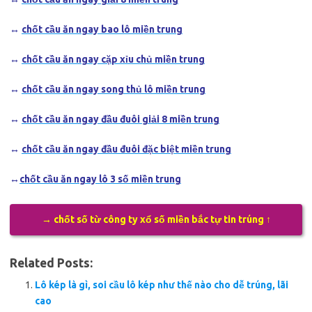
↔
chốt cầu ăn ngay bao lô miền trung
↔
chốt cầu ăn ngay cặp xỉu chủ miền trung
↔
chốt cầu ăn ngay song thủ lô miền trung
↔
chốt cầu ăn ngay đầu đuôi giải 8 miền trung
↔
chốt cầu ăn ngay đầu đuôi đặc biệt miền trung
↔
chốt cầu ăn ngay lô 3 số miền trung
→ chốt số từ công ty xổ số miền bắc tự tin trúng ↑
Related Posts:
Lô kép là gì, soi cầu lô kép như thế nào cho dễ trúng, lãi
cao