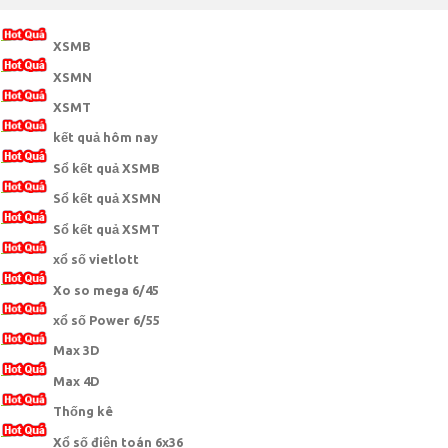
XSMB
XSMN
XSMT
kết quả hôm nay
Sổ kết quả XSMB
Sổ kết quả XSMN
Sổ kết quả XSMT
xổ số vietlott
Xo so mega 6/45
xổ số Power 6/55
Max 3D
Max 4D
Thống kê
Xổ số điện toán 6x36