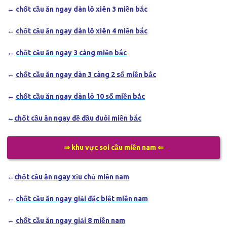
↔
chốt cầu ăn ngay dàn lô xiên 3 miền bắc
↔
chốt cầu ăn ngay dàn lô xiên 4 miền bắc
↔
chốt cầu ăn ngay 3 càng miền bắc
↔
chốt cầu ăn ngay dàn 3 càng 2 số miền bắc
↔
chốt cầu ăn ngay dàn lô 10 số miền bắc
↔
chốt cầu ăn ngay đề đầu đuôi miền bắc
⇒ khu vực soi cầu miền nam ⇐
↔
chốt cầu ăn ngay xỉu chủ miền nam
↔
chốt cầu ăn ngay giải đặc biệt miền nam
↔
chốt cầu ăn ngay giải 8 miền nam