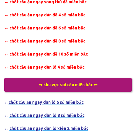
↔
chốt cầu ăn ngay song thủ đề miền bắc
↔
chốt cầu ăn ngay dàn đề 4 số miền bắc
↔
chốt cầu ăn ngay dàn đề 6 số miền bắc
↔
chốt cầu ăn ngay dàn đề 8 số miền bắc
↔
chốt cầu ăn ngay dàn đề 10 số miền bắc
↔
chốt cầu ăn ngay dàn lô 4 số miền bắc
⇒ khu vực soi cầu miền bắc ⇐
↔
chốt cầu ăn ngay dàn lô 6 số miền bắc
↔
chốt cầu ăn ngay dàn lô 8 số miền bắc
↔
chốt cầu ăn ngay dàn lô xiên 2 miền bắc