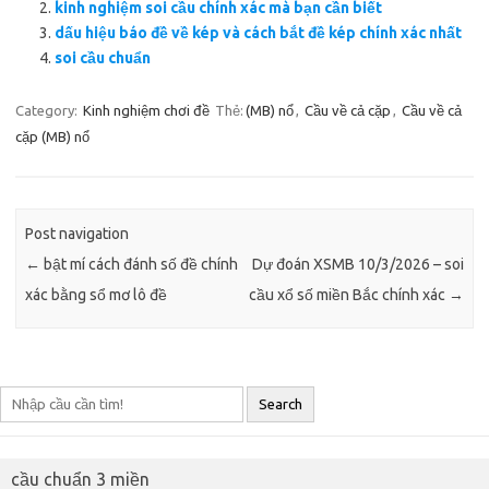
kinh nghiệm soi cầu chính xác mà bạn cần biết
dấu hiệu báo đề về kép và cách bắt đề kép chính xác nhất
soi cầu chuẩn
Category:
Kinh nghiệm chơi đề
Thẻ:
(MB) nổ
,
Cầu về cả cặp
,
Cầu về cả
cặp (MB) nổ
Post navigation
←
bật mí cách đánh số đề chính
Dự đoán XSMB 10/3/2026 – soi
xác bằng sổ mơ lô đề
cầu xổ số miền Bắc chính xác
→
Search
cầu chuẩn 3 miền