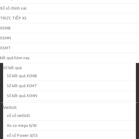
Xổ số chính xác
TRỰC TIẾP XS
XSMB
XSMN
XSMT
kết quả hôm nay
Sổ kết quả
Sổ kết quả XSMB
Sổ kết quả XSMT
Sổ kết quả XSMN
Vietlott
xổ số vietlott
Xo so mega 6/45
xổ số Power 6/55