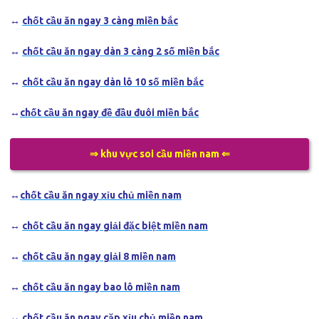
↔
chốt cầu ăn ngay 3 càng miền bắc
↔
chốt cầu ăn ngay dàn 3 càng 2 số miền bắc
↔
chốt cầu ăn ngay dàn lô 10 số miền bắc
↔
chốt cầu ăn ngay đề đầu đuôi miền bắc
⇒ khu vực soi cầu miền nam ⇐
↔
chốt cầu ăn ngay xỉu chủ miền nam
↔
chốt cầu ăn ngay giải đặc biệt miền nam
↔
chốt cầu ăn ngay giải 8 miền nam
↔
chốt cầu ăn ngay bao lô miền nam
↔
chốt cầu ăn ngay cặp xỉu chủ miền nam