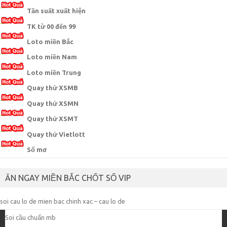
Tần suất xuất hiện
TK từ 00 đến 99
Loto miền Bắc
Loto miền Nam
Loto miền Trung
Quay thử XSMB
Quay thử XSMN
Quay thử XSMT
Quay thử Vietlott
Sổ mơ
ĂN NGAY MIỀN BẮC CHỐT SỐ VIP
soi cau lo de mien bac chinh xac – cau lo de
Soi cầu chuẩn mb