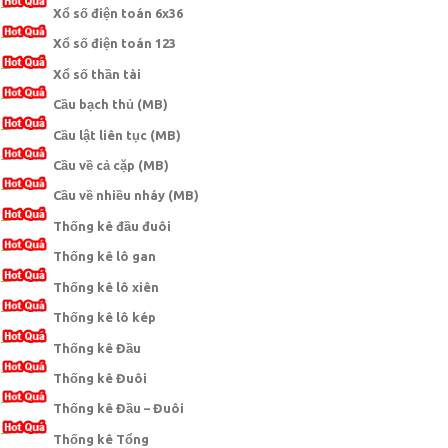
Xổ số điện toán 6x36
Xổ số điện toán 123
Xổ số thần tài
Cầu bạch thủ (MB)
Cầu lật liên tục (MB)
Cầu về cả cặp (MB)
Cầu về nhiều nháy (MB)
Thống kê đầu đuôi
Thống kê lô gan
Thống kê lô xiên
Thống kê lô kép
Thống kê Đầu
Thống kê Đuôi
Thống kê Đầu – Đuôi
Thống kê Tổng