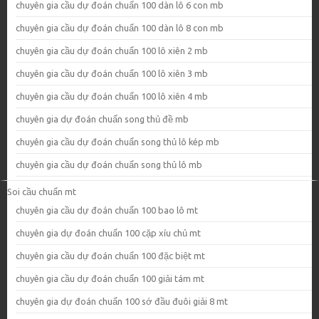
chuyên gia cầu dự đoán chuẩn 100 dàn lô 6 con mb
chuyên gia cầu dự đoán chuẩn 100 dàn lô 8 con mb
chuyên gia cầu dự đoán chuẩn 100 lô xiên 2 mb
chuyên gia cầu dự đoán chuẩn 100 lô xiên 3 mb
chuyên gia cầu dự đoán chuẩn 100 lô xiên 4 mb
chuyên gia dự đoán chuẩn song thủ đề mb
chuyên gia cầu dự đoán chuẩn song thủ lô kép mb
chuyên gia cầu dự đoán chuẩn song thủ lô mb
Soi cầu chuẩn mt
chuyên gia cầu dự đoán chuẩn 100 bao lô mt
chuyên gia dự đoán chuẩn 100 cặp xíu chủ mt
chuyên gia cầu dự đoán chuẩn 100 đặc biệt mt
chuyên gia cầu dự đoán chuẩn 100 giải tám mt
chuyên gia dự đoán chuẩn 100 sớ đầu đuôi giải 8 mt