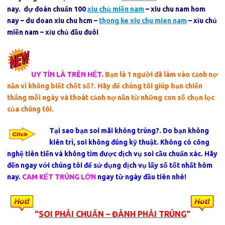
nay. dự đoán chuẩn 100
xíu chủ miền nam
– xiu chu nam hom
nay – du doan xiu chu hcm –
thong ke xiu chu mien nam
– xỉu chủ
miền nam – xỉu chủ đầu đuôi
UY TÍN LÀ TRÊN HẾT.
Bạn là 1 người đã lâm vào cảnh nợ
nần vì không biết chốt số?. Hãy để chúng tôi giúp bạn chiến
thắng mỗi ngày và thoát cảnh nợ nần từ những con số chọn lọc
của chúng tôi.
Tại sao bạn soi mãi không trúng?. Do bạn không
kiên trì, soi không đúng kỹ thuật. Không có công
nghệ tiên tiến và không tìm được dịch vụ soi cầu chuẩn xác. Hãy
đến ngay với chúng tôi để sử dụng dịch vụ lấy số tốt nhất hôm
nay.
CAM KẾT TRÚNG LỚN
ngay từ ngày đầu tiên nhé!
“
SOI PHẢI CHUẨN – ĐÁNH PHẢI TRÚNG
“