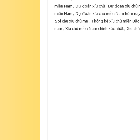
miền Nam
,
Dự đoán xỉu chủ
,
Dự đoán xỉu chủ 
miền Nam
,
Dự đoán xỉu chủ miền Nam hôm na
Soi cầu xíu chủ mn
,
Thống kê xỉu chủ miền Bắc
nam
,
Xỉu chủ miền Nam chính xác nhất
,
Xỉu ch