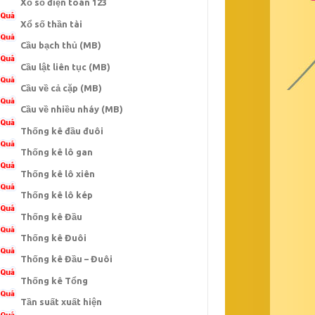
Xổ số điện toán 123
Xổ số thần tài
Cầu bạch thủ (MB)
Cầu lật liên tục (MB)
Cầu về cả cặp (MB)
Cầu về nhiều nháy (MB)
Thống kê đầu đuôi
Thống kê lô gan
Thống kê lô xiên
Thống kê lô kép
Thống kê Đầu
Thống kê Đuôi
Thống kê Đầu – Đuôi
Thống kê Tổng
Tần suất xuất hiện