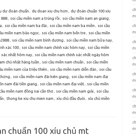
c
ầu dự đoán chuẩn
,
du doan xiu chu hcm
,
dự đoán chuẩn 100 xíu
m
 888
,
soi cầu miền nam a trúng rồi
,
soi cầu miền nam an giang
,
a
,
soi cầu miền nam ba đài
,
soi cầu miền nam ba miền
,
soi cầu
c
m
cầu miền nam bảo ngọc
,
soi cầu miền nam bến tre
,
soi cầu miền
n2888
,
soi cầu miền nam bình dương
,
soi cầu miền nam bữa nay
,
c
ính xác 100
,
soi cầu miền nam chính xác hôm nay
,
soi cầu miền
m
h xác nhất hôm nay
,
soi cầu miền nam chính xác nhất ngày hôm
c
nam chủ nhật hàng tuần
,
soi cầu miền nam chuẩn
,
soi cầu miền
m
ầu miền nam của triệu thiên
,
soi cầu miền nam diễn đàn
,
soi cầu
c
 chứng
,
soi cầu miền nam đài kiên giang
,
soi cầu miền nam đại
m
ền nam đài tiền giang
,
soi cầu miền nam đại việt
,
soi cầu miền
c
 cầu miền nam đồng nai cần thơ
,
soi cầu miền nam giải
,
soi cầu
m
 ẩn
,
thong ke xiu chu mien nam
,
xỉu chủ đầu đuôi
,
xỉu chủ miền
c
m
c
án chuẩn 100 xíu chủ mt
m