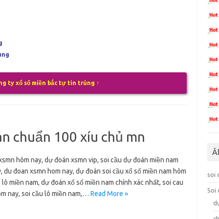
g
rung
g ty xổ số miền bắc tự tin trúng ↑
án chuẩn 100 xíu chủ mn
Ă
 xsmn hôm nay, dự đoán xsmn vip, soi cầu dự đoán miền nam
, du đoan xsmn hom nay, dự đoán soi cầu xổ số miền nam hôm
soi 
 lô miền nam, dự đoán xổ số miền nam chính xác nhất, soi cau
Soi
m nay, soi cầu lô miền nam,…
Read More »
d
c