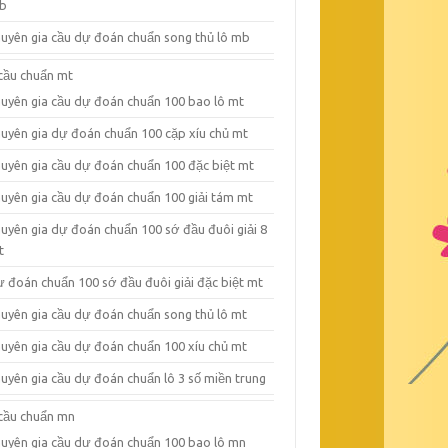
b
huyên gia cầu dự đoán chuẩn song thủ lô mb
 cầu chuẩn mt
huyên gia cầu dự đoán chuẩn 100 bao lô mt
huyên gia dự đoán chuẩn 100 cặp xíu chủ mt
huyên gia cầu dự đoán chuẩn 100 đặc biệt mt
huyên gia cầu dự đoán chuẩn 100 giải tám mt
huyên gia dự đoán chuẩn 100 sớ đầu đuôi giải 8
t
ự đoán chuẩn 100 sớ đầu đuôi giải đặc biệt mt
huyên gia cầu dự đoán chuẩn song thủ lô mt
huyên gia cầu dự đoán chuẩn 100 xíu chủ mt
huyên gia cầu dự đoán chuẩn lô 3 số miền trung
 cầu chuẩn mn
huyên gia cầu dự đoán chuẩn 100 bao lô mn