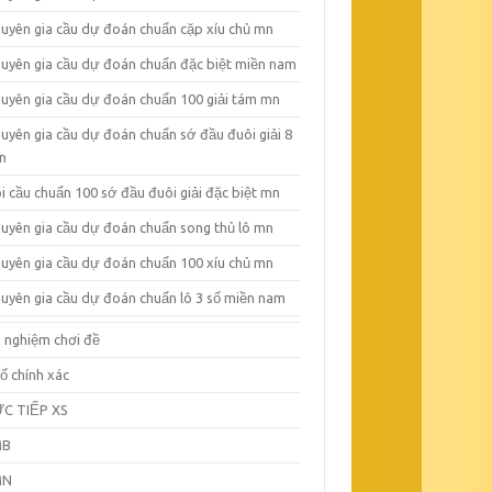
huyên gia cầu dự đoán chuẩn cặp xíu chủ mn
huyên gia cầu dự đoán chuẩn đặc biệt miền nam
huyên gia cầu dự đoán chuẩn 100 giải tám mn
huyên gia cầu dự đoán chuẩn sớ đầu đuôi giải 8
n
i cầu chuẩn 100 sớ đầu đuôi giải đặc biệt mn
huyên gia cầu dự đoán chuẩn song thủ lô mn
huyên gia cầu dự đoán chuẩn 100 xíu chủ mn
huyên gia cầu dự đoán chuẩn lô 3 số miền nam
h nghiệm chơi đề
ố chính xác
C TIẾP XS
MB
MN