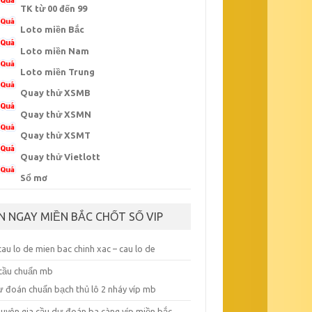
TK từ 00 đến 99
Loto miền Bắc
Loto miền Nam
Loto miền Trung
Quay thử XSMB
Quay thử XSMN
Quay thử XSMT
Quay thử Vietlott
Sổ mơ
N NGAY MIỀN BẮC CHỐT SỐ VIP
cau lo de mien bac chinh xac – cau lo de
 cầu chuẩn mb
ự đoán chuẩn bạch thủ lô 2 nháy víp mb
huyên gia cầu dự đoán ba càng víp miền bắc