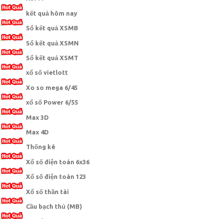
kết quả hôm nay
Sổ kết quả XSMB
Sổ kết quả XSMN
Sổ kết quả XSMT
xổ số vietlott
Xo so mega 6/45
xổ số Power 6/55
Max 3D
Max 4D
Thống kê
Xổ số điện toán 6x36
Xổ số điện toán 123
Xổ số thần tài
Cầu bạch thủ (MB)