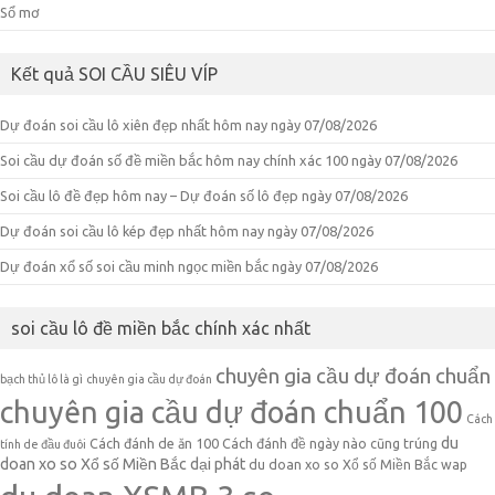
Sổ mơ
Kết quả SOI CẦU SIÊU VÍP
Dự đoán soi cầu lô xiên đẹp nhất hôm nay ngày 07/08/2026
Soi cầu dự đoán số đề miền bắc hôm nay chính xác 100 ngày 07/08/2026
Soi cầu lô đề đẹp hôm nay – Dự đoán số lô đẹp ngày 07/08/2026
Dự đoán soi cầu lô kép đẹp nhất hôm nay ngày 07/08/2026
Dự đoán xổ số soi cầu minh ngọc miền bắc ngày 07/08/2026
soi cầu lô đề miền bắc chính xác nhất
chuyên gia cầu dự đoán chuẩn
bạch thủ lô là gì
chuyên gia cầu dự đoán
chuyên gia cầu dự đoán chuẩn 100
Cách
du
Cách đánh de ăn 100
Cách đánh đề ngày nào cũng trúng
tính de đầu đuôi
doan xo so Xổ số Miền Bắc dại phát
du doan xo so Xổ số Miền Bắc wap