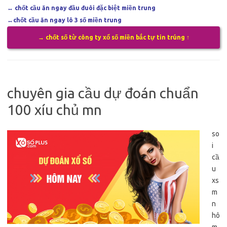
↔
chốt cầu ăn ngay đầu đuôi đặc biệt miền trung
↔
chốt cầu ăn ngay lô 3 số miền trung
→ chốt số từ công ty xổ số miền bắc tự tin trúng ↑
chuyên gia cầu dự đoán chuẩn
100 xíu chủ mn
so
i
cầ
u
xs
m
n
hô