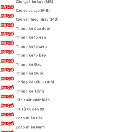
Cầu lật liên tục (MB)
Cầu về cả cặp (MB)
Cầu về nhiều nháy (MB)
Thống kê đầu đuôi
Thống kê lô gan
Thống kê lô xiên
Thống kê lô kép
Thống kê Đầu
Thống kê Đuôi
Thống kê Đầu – Đuôi
Thống kê Tổng
Tần suất xuất hiện
TK từ 00 đến 99
Loto miền Bắc
Loto miền Nam