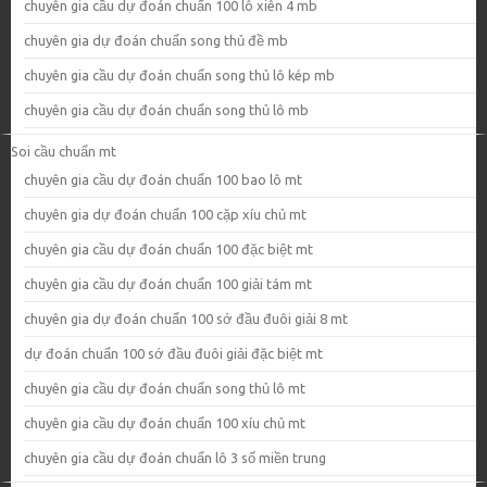
chuyên gia cầu dự đoán chuẩn 100 lô xiên 4 mb
chuyên gia dự đoán chuẩn song thủ đề mb
chuyên gia cầu dự đoán chuẩn song thủ lô kép mb
chuyên gia cầu dự đoán chuẩn song thủ lô mb
Soi cầu chuẩn mt
chuyên gia cầu dự đoán chuẩn 100 bao lô mt
chuyên gia dự đoán chuẩn 100 cặp xíu chủ mt
chuyên gia cầu dự đoán chuẩn 100 đặc biệt mt
chuyên gia cầu dự đoán chuẩn 100 giải tám mt
chuyên gia dự đoán chuẩn 100 sớ đầu đuôi giải 8 mt
dự đoán chuẩn 100 sớ đầu đuôi giải đặc biệt mt
chuyên gia cầu dự đoán chuẩn song thủ lô mt
chuyên gia cầu dự đoán chuẩn 100 xíu chủ mt
chuyên gia cầu dự đoán chuẩn lô 3 số miền trung