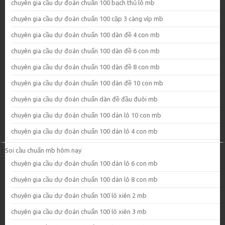
chuyên gia cầu dự đoán chuẩn 100 bạch thủ lô mb
chuyên gia cầu dự đoán chuẩn 100 cặp 3 càng víp mb
chuyên gia cầu dự đoán chuẩn 100 dàn đề 4 con mb
chuyên gia cầu dự đoán chuẩn 100 dàn đề 6 con mb
chuyên gia cầu dự đoán chuẩn 100 dàn đề 8 con mb
chuyên gia cầu dự đoán chuẩn 100 dàn đề 10 con mb
chuyên gia cầu dự đoán chuẩn dàn đề đầu đuôi mb
chuyên gia cầu dự đoán chuẩn 100 dàn lô 10 con mb
chuyên gia cầu dự đoán chuẩn 100 dàn lô 4 con mb
Soi cầu chuẩn mb hôm nay
chuyên gia cầu dự đoán chuẩn 100 dàn lô 6 con mb
chuyên gia cầu dự đoán chuẩn 100 dàn lô 8 con mb
chuyên gia cầu dự đoán chuẩn 100 lô xiên 2 mb
chuyên gia cầu dự đoán chuẩn 100 lô xiên 3 mb