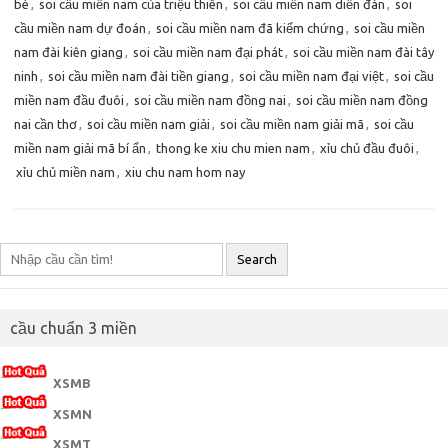
bé
,
soi cầu miền nam của triệu thiên
,
soi cầu miền nam diễn đàn
,
soi
cầu miền nam dự đoán
,
soi cầu miền nam đã kiểm chứng
,
soi cầu miền
nam đài kiên giang
,
soi cầu miền nam đại phát
,
soi cầu miền nam đài tây
ninh
,
soi cầu miền nam đài tiền giang
,
soi cầu miền nam đại việt
,
soi cầu
miền nam đầu đuôi
,
soi cầu miền nam đồng nai
,
soi cầu miền nam đồng
nai cần thơ
,
soi cầu miền nam giải
,
soi cầu miền nam giải mã
,
soi cầu
miền nam giải mã bí ẩn
,
thong ke xiu chu mien nam
,
xỉu chủ đầu đuôi
,
xỉu chủ miền nam
,
xiu chu nam hom nay
Search
cầu chuẩn 3 miền
XSMB
XSMN
XSMT