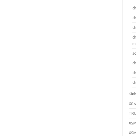
c
c
c
c
m
so
c
c
c
Kin
Xổ s
TRỰ
XS
XS