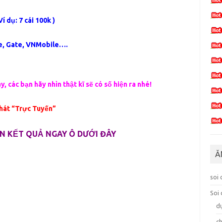
 dụ: 7 cái 100k )
e, Gate, VNMobile….
 các bạn hãy nhìn thật kĩ sẽ có số hiện ra nhé!
hát “Trực Tuyến”
N KẾT QUẢ NGAY Ô DƯỚI ĐÂY
Ă
soi 
Soi
d
c