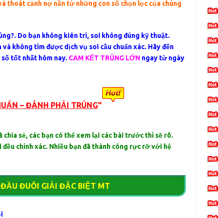
và thoát cảnh nợ nần từ những con số chọn lọc của chúng
úng?. Do bạn không kiên trì, soi không đúng kỹ thuật.
 và không tìm được dịch vụ soi cầu chuẩn xác. Hãy đến
y số tốt nhất hôm nay.
CAM KẾT TRÚNG LỚN
ngay từ ngày
HUẨN – ĐÁNH PHẢI TRÚNG
“
chia sẻ, các bạn có thể xem lại các bài trước thì sẽ rõ.
 đều chính xác. Nhiều bạn đã thành công rực rỡ với hệ
ĐẦU ĐUÔI GIẢI ĐẶC BIỆT MT
i