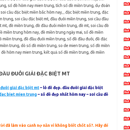
ung, số đề hôm nay mien trung, tích số đề miền trung, dự đoán
soi cầu đặc biệt miền bắc hôm nay, , đặc biệt miền trung, đặc
ền trung, soi cầu đặc biệt mt, đầu đuôi miền trung, soi cầu đầu
t mt, đề miền trung, đề đầu đuôi miền trung, đề mt, soi cầu đề
đề miền trung hôm nay, đề miền trung ngày mai, số đề miền
ề miền trung, đề đầu đuôi miền trung, số đề đầu đuôi, đề đặc
miền trung, dò số đề miền trung, so de mien trung, số đề miền
 đề hôm nay mien trung, kết quả số đề miền trung, đề miền
ĐẦU ĐUÔI GIẢI ĐẶC BIỆT MT
đuôi giải đặc biệt mt
– lô đề đẹp. đầu đuôi giải đặc biệt
 dac biet mien trung
– số đề đẹp nhất hôm nay – soi cầu đề
ười đã lâm vào cảnh nợ nần vì không biết chốt số?. Hãy để