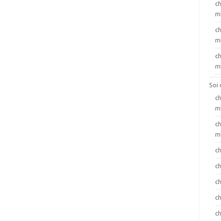
c
m
c
m
c
m
Soi
c
m
c
m
c
c
c
c
c