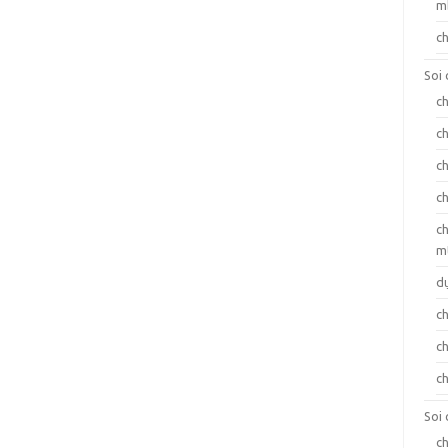
m
c
Soi
c
c
c
c
c
m
d
c
c
c
Soi
c