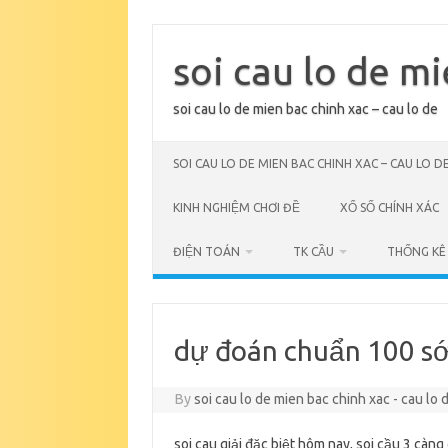
Skip
to
content
soi cau lo de mi
soi cau lo de mien bac chinh xac – cau lo de
SOI CAU LO DE MIEN BAC CHINH XAC – CAU LO D
KINH NGHIỆM CHƠI ĐỀ
XỔ SỐ CHÍNH XÁC
ĐIỆN TOÁN
TK CẦU
THỐNG KÊ
dự đoán chuẩn 100 sớ 
By
soi cau lo de mien bac chinh xac - cau lo 
soi cau giải đặc biệt hôm nay, soi cầu 3 càng 