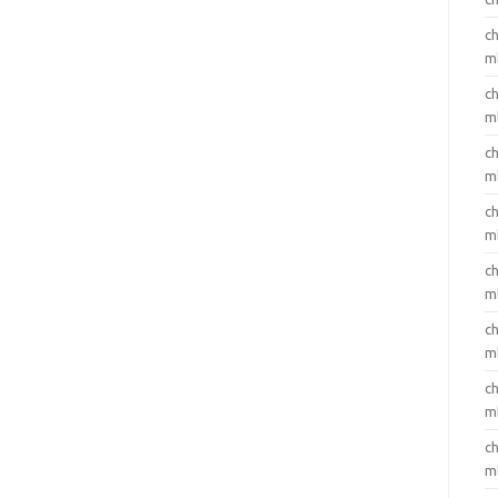
c
m
c
m
c
m
c
m
c
m
c
m
c
m
c
m