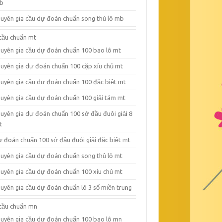
b
huyên gia cầu dự đoán chuẩn song thủ lô mb
 cầu chuẩn mt
huyên gia cầu dự đoán chuẩn 100 bao lô mt
huyên gia dự đoán chuẩn 100 cặp xíu chủ mt
huyên gia cầu dự đoán chuẩn 100 đặc biệt mt
huyên gia cầu dự đoán chuẩn 100 giải tám mt
huyên gia dự đoán chuẩn 100 sớ đầu đuôi giải 8
t
ự đoán chuẩn 100 sớ đầu đuôi giải đặc biệt mt
huyên gia cầu dự đoán chuẩn song thủ lô mt
huyên gia cầu dự đoán chuẩn 100 xíu chủ mt
huyên gia cầu dự đoán chuẩn lô 3 số miền trung
 cầu chuẩn mn
huyên gia cầu dự đoán chuẩn 100 bao lô mn