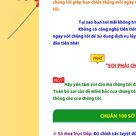
chúng tôi giúp bạn chiến thắng mỗi ngày 
tôi.
Tại sao bạn soi mãi không tr
Không có công nghệ tiên tiến
ngay với chúng tôi để sử dụng dịch vụ lấ
đầu tiên nhé!
“
SOI PHẢI C
Hãy yên tâm với cầu mà chúng tôi đã 
Toàn bộ soi cầu đề miền bắc của chúng tôi
thống cầu của chúng tôi.
CHUẨN 100 SỚ 
♧
Số mua trực tiếp:
Độ chính xác tuyệt đố