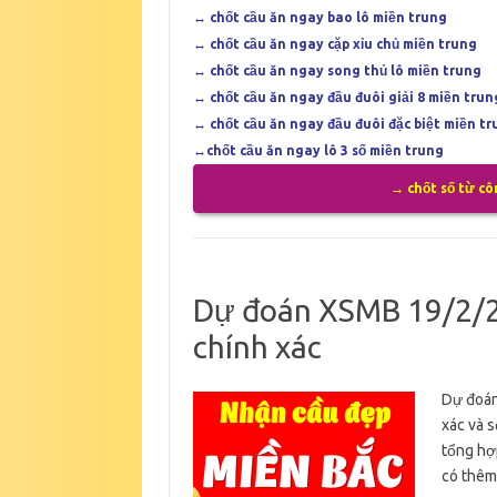
↔
chốt cầu ăn ngay bao lô miền trung
↔
chốt cầu ăn ngay cặp xỉu chủ miền trung
↔
chốt cầu ăn ngay song thủ lô miền trung
↔
chốt cầu ăn ngay đầu đuôi giải 8 miền trun
↔
chốt cầu ăn ngay đầu đuôi đặc biệt miền t
↔
chốt cầu ăn ngay lô 3 số miền trung
→ chốt số từ côn
Dự đoán XSMB 19/2/20
chính xác
Dự đoán
xác và 
tổng hợp
có thêm