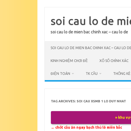
Skip
to
content
soi cau lo de mi
soi cau lo de mien bac chinh xac – cau lo de
SOI CAU LO DE MIEN BAC CHINH XAC – CAU LO D
KINH NGHIỆM CHƠI ĐỀ
XỔ SỐ CHÍNH XÁC
ĐIỆN TOÁN
TK CẦU
THỐNG KÊ
TAG ARCHIVES:
SOI CAU XSMB 1 LO DUY NHAT
» khu vực
↔
chốt cầu ăn ngay bạch thủ lô miền bắc