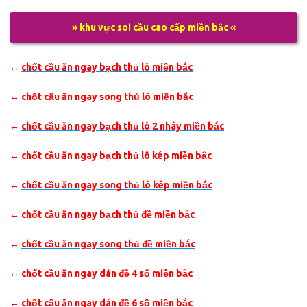
» khu vực soi cầu cao cấp miền bắc «
↔
chốt cầu ăn ngay bạch thủ lô miền bắc
↔
chốt cầu ăn ngay song thủ lô miền bắc
↔
chốt cầu ăn ngay bạch thủ lô 2 nháy miền bắc
↔
chốt cầu ăn ngay bạch thủ lô kép miền bắc
↔
chốt cầu ăn ngay song thủ lô kép miền bắc
↔
chốt cầu ăn ngay bạch thủ đề miền bắc
↔
chốt cầu ăn ngay song thủ đề miền bắc
↔
chốt cầu ăn ngay dàn đề 4 số miền bắc
↔
chốt cầu ăn ngay dàn đề 6 số miền bắc