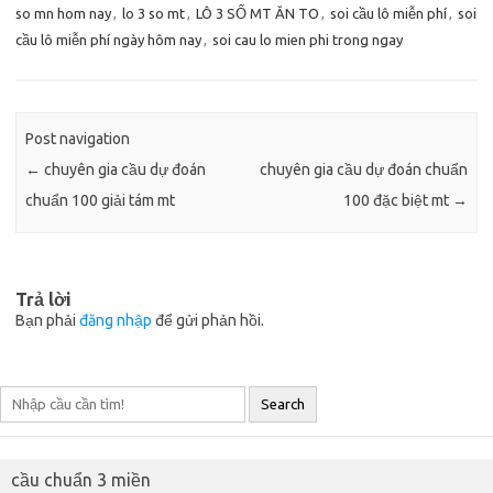
so mn hom nay
,
lo 3 so mt
,
LÔ 3 SỐ MT ĂN TO
,
soi cầu lô miễn phí
,
soi
cầu lô miễn phí ngày hôm nay
,
soi cau lo mien phi trong ngay
Post navigation
←
chuyên gia cầu dự đoán
chuyên gia cầu dự đoán chuẩn
chuẩn 100 giải tám mt
100 đặc biệt mt
→
Trả lời
Bạn phải
đăng nhập
để gửi phản hồi.
Search
cầu chuẩn 3 miền