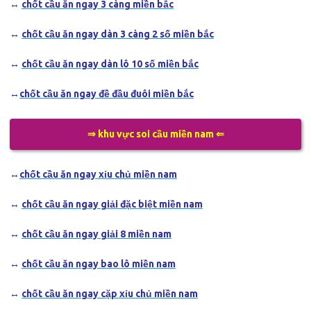
↔
chốt cầu ăn ngay 3 càng miền bắc
↔
chốt cầu ăn ngay dàn 3 càng 2 số miền bắc
↔
chốt cầu ăn ngay dàn lô 10 số miền bắc
↔
chốt cầu ăn ngay đề đầu đuôi miền bắc
⇒ khu vực soi cầu miền nam ⇐
↔
chốt cầu ăn ngay xỉu chủ miền nam
↔
chốt cầu ăn ngay giải đặc biệt miền nam
↔
chốt cầu ăn ngay giải 8 miền nam
↔
chốt cầu ăn ngay bao lô miền nam
↔
chốt cầu ăn ngay cặp xỉu chủ miền nam