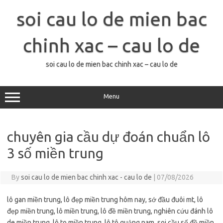
Skip
to
soi cau lo de mien bac
content
chinh xac – cau lo de
soi cau lo de mien bac chinh xac – cau lo de
Menu
chuyên gia cầu dự đoán chuẩn lô
3 số miền trung
By
soi cau lo de mien bac chinh xac - cau lo de
|
07/08/2026
lô gan miền trung, lô đẹp miền trung hôm nay, sớ đầu đuôi mt, lô
đẹp miền trung, lô miền trung, lô đề miền trung, nghiên cứu đánh lô
de miền trung, lô to miền trung, lô tô quảng nam, soi cầu số đề miền