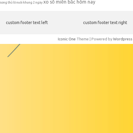
xo số miền bắc hôm nay
song thủ lô nuôi khung 2 ngày
custom footer text left
custom footer text right
Iconic One
Theme | Powered by
Wordpress