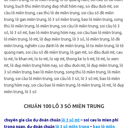
trung, bạch thủ miền trung đẹp nhất hôm nay, sớ đầu đuôi mt, soi
cầu lô miền trung, cao thủ lô de miền trung, soi cầu số đề miền
trung, lô gan miền trung, lô 3 số miền trung, bao lô miền trung, song
thủ lô miền trung, lô miền trung, soi cầu lô miền trung, soi cầu lô 3
số, lô 3 số mt, bao lô miền trung hôm nay, soi cầu bao lô miền trung,
lô miền trung, lô mt, lô đẹp miền trung, lô 3 số, lô miền trung, lô đề
miền trung, nghiên cứu đánh lô de miền trung, lô to miền trung, lô tô
quảng nam, soi cầu số đề miền trung, lô gan mt, sớ đầu đuôi mt, cau
lo mt, lo khan mt, lo to mt, lo vip mt, thong ke lo li mt, lô mt, lo xien
mt, lô đẹp miền trung hôm nay, sớ đầu đuôi mt, lô đẹp miền trung, lô
3 số miền trung, bao lô miền trung, song thủ lô miền trung, lô miền
trung, soi cầu lô miền trung, soi cầu lô 3 số, lô 3 số mt, bao lô miền
trung hôm nay, soi cầu bao lô miền trung, lô miền trung, lô mt, lô đẹp
miền trung, lô 3 số
CHUẨN 100 LÔ 3 SỐ MIỀN TRUNG
chuyên gia cầu dự đoán chuẩn
lô 3 số mt
– soi cau lo mien phi
trong ngay. dự đoán chuẩn
lô 3 số miền trung
–
bao lô miền