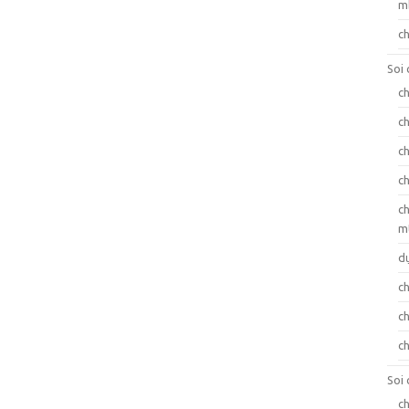
m
c
Soi
c
c
c
c
c
m
d
c
c
c
Soi
c