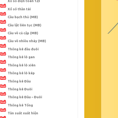
Xổ số điện toán 123
Xổ số thần tài
Cầu bạch thủ (MB)
Cầu lật liên tục (MB)
Cầu về cả cặp (MB)
Cầu về nhiều nháy (MB)
Thống kê đầu đuôi
Thống kê lô gan
Thống kê lô xiên
Thống kê lô kép
Thống kê Đầu
Thống kê Đuôi
Thống kê Đầu – Đuôi
Thống kê Tổng
Tần suất xuất hiện