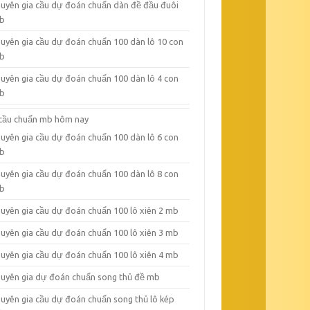
huyên gia cầu dự đoán chuẩn dàn đề đầu đuôi
b
huyên gia cầu dự đoán chuẩn 100 dàn lô 10 con
b
huyên gia cầu dự đoán chuẩn 100 dàn lô 4 con
b
 cầu chuẩn mb hôm nay
huyên gia cầu dự đoán chuẩn 100 dàn lô 6 con
b
huyên gia cầu dự đoán chuẩn 100 dàn lô 8 con
b
huyên gia cầu dự đoán chuẩn 100 lô xiên 2 mb
huyên gia cầu dự đoán chuẩn 100 lô xiên 3 mb
huyên gia cầu dự đoán chuẩn 100 lô xiên 4 mb
huyên gia dự đoán chuẩn song thủ đề mb
huyên gia cầu dự đoán chuẩn song thủ lô kép