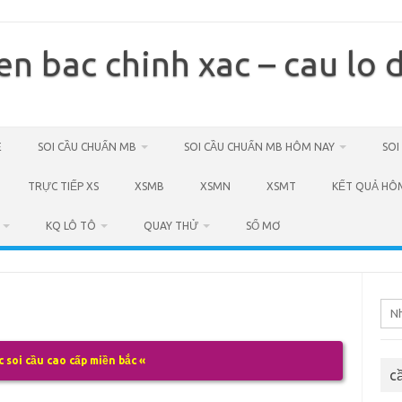
en bac chinh xac – cau lo 
E
SOI CẦU CHUẨN MB
SOI CẦU CHUẨN MB HÔM NAY
SOI
TRỰC TIẾP XS
XSMB
XSMN
XSMT
KẾT QUẢ HÔ
KQ LÔ TÔ
QUAY THỬ
SỔ MƠ
 soi cầu cao cấp miền bắc «
c