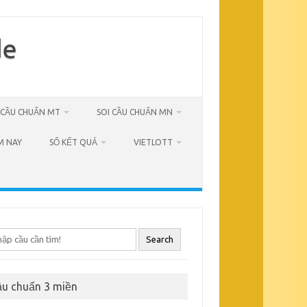
de
 CẦU CHUẨN MT
SOI CẦU CHUẨN MN
M NAY
SỔ KẾT QUẢ
VIETLOTT
Search
ầu chuẩn 3 miền