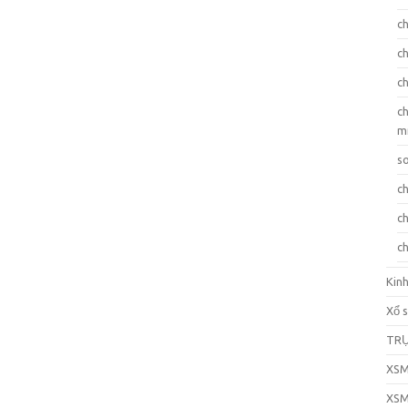
c
c
c
c
m
so
c
c
c
Kin
Xổ s
TRỰ
XS
XS