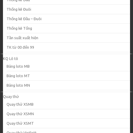
Thống kê Đuôi
Thống kê Đầu – Đuôi
Thống kê Tổng
Tần suất xuất hiện
TK từ 00 đến 99
KQ Lô tô
Bảng loto MB
Bảng loto MT
Bảng loto MN
Quay thử
Quay thử XSMB
Quay thử XSMN
Quay thử XSMT
Quay thử Vietlott