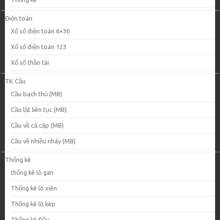
Điện toán
Xổ số điện toán 6×36
Xổ số điện toán 123
Xổ số thần tài
TK Cầu
Cầu bạch thủ (MB)
Cầu lật liên tục (MB)
Cầu về cả cặp (MB)
Cầu về nhiều nháy (MB)
Thống kê
thống kê lô gan
Thống kê lô xiên
Thống kê lô kép
Thống kê Đầu