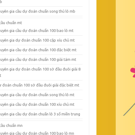
b
huyên gia cầu dự đoán chuẩn song thủ lô mb
 cầu chuẩn mt
huyên gia cầu dự đoán chuẩn 100 bao lô mt
huyên gia dự đoán chuẩn 100 cặp xíu chủ mt
huyên gia cầu dự đoán chuẩn 100 đặc biệt mt
huyên gia cầu dự đoán chuẩn 100 giải tám mt
huyên gia dự đoán chuẩn 100 sớ đầu đuôi giải 8
t
ự đoán chuẩn 100 sớ đầu đuôi giải đặc biệt mt
huyên gia cầu dự đoán chuẩn song thủ lô mt
huyên gia cầu dự đoán chuẩn 100 xíu chủ mt
huyên gia cầu dự đoán chuẩn lô 3 số miền trung
 cầu chuẩn mn
huyên gia cầu dự đoán chuẩn 100 bao lô mn