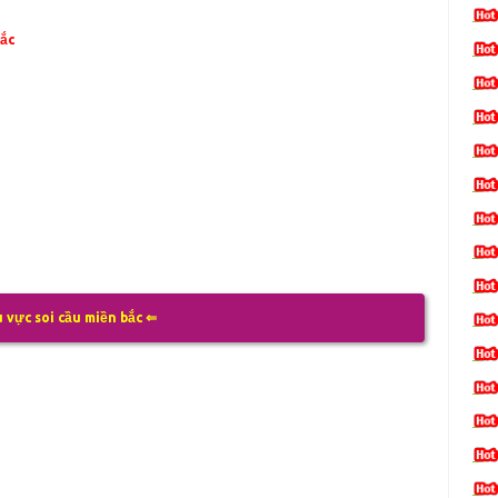
bắc
 vực soi cầu miền bắc ⇐