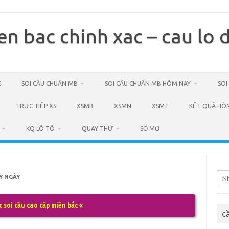
en bac chinh xac – cau lo 
E
SOI CẦU CHUẨN MB
SOI CẦU CHUẨN MB HÔM NAY
SOI
TRỰC TIẾP XS
XSMB
XSMN
XSMT
KẾT QUẢ HÔ
KQ LÔ TÔ
QUAY THỬ
SỔ MƠ
Y NGÀY
 soi cầu cao cấp miền bắc «
c