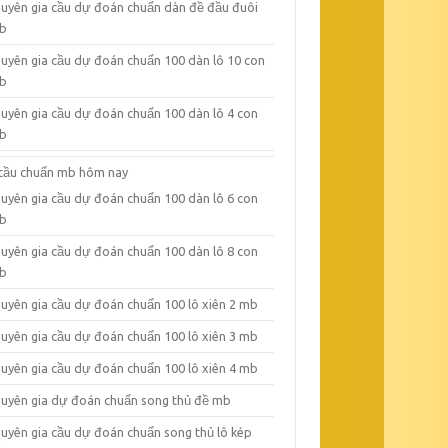
huyên gia cầu dự đoán chuẩn dàn đề đầu đuôi
b
huyên gia cầu dự đoán chuẩn 100 dàn lô 10 con
b
huyên gia cầu dự đoán chuẩn 100 dàn lô 4 con
b
 cầu chuẩn mb hôm nay
huyên gia cầu dự đoán chuẩn 100 dàn lô 6 con
b
huyên gia cầu dự đoán chuẩn 100 dàn lô 8 con
b
huyên gia cầu dự đoán chuẩn 100 lô xiên 2 mb
huyên gia cầu dự đoán chuẩn 100 lô xiên 3 mb
huyên gia cầu dự đoán chuẩn 100 lô xiên 4 mb
huyên gia dự đoán chuẩn song thủ đề mb
huyên gia cầu dự đoán chuẩn song thủ lô kép