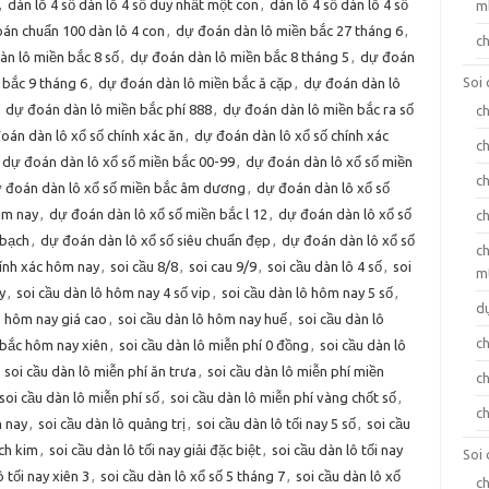
,
dàn lô 4 số dàn lô 4 số duy nhất một con
,
dàn lô 4 số dàn lô 4 số
m
án chuẩn 100 dàn lô 4 con
,
dự đoán dàn lô miền bắc 27 tháng 6
,
c
n lô miền bắc 8 số
,
dự đoán dàn lô miền bắc 8 tháng 5
,
dự đoán
Soi
 bắc 9 tháng 6
,
dự đoán dàn lô miền bắc ă cặp
,
dự đoán dàn lô
,
dự đoán dàn lô miền bắc phí 888
,
dự đoán dàn lô miền bắc ra số
c
oán dàn lô xổ số chính xác ăn
,
dự đoán dàn lô xổ số chính xác
c
dự đoán dàn lô xổ số miền bắc 00-99
,
dự đoán dàn lô xổ số miền
c
 đoán dàn lô xổ số miền bắc âm dương
,
dự đoán dàn lô xổ số
im nay
,
dự đoán dàn lô xổ số miền bắc l 12
,
dự đoán dàn lô xổ số
c
 bạch
,
dự đoán dàn lô xổ số siêu chuẩn đẹp
,
dự đoán dàn lô xổ số
c
ính xác hôm nay
,
soi cầu 8/8
,
soi cau 9/9
,
soi cầu dàn lô 4 số
,
soi
m
y
,
soi cầu dàn lô hôm nay 4 số vip
,
soi cầu dàn lô hôm nay 5 số
,
d
ô hôm nay giá cao
,
soi cầu dàn lô hôm nay huế
,
soi cầu dàn lô
c
 bắc hôm nay xiên
,
soi cầu dàn lô miễn phí 0 đồng
,
soi cầu dàn lô
,
soi cầu dàn lô miễn phí ăn trưa
,
soi cầu dàn lô miễn phí miền
c
soi cầu dàn lô miễn phí số
,
soi cầu dàn lô miễn phí vàng chốt số
,
c
m nay
,
soi cầu dàn lô quảng trị
,
soi cầu dàn lô tối nay 5 số
,
soi cầu
ạch kim
,
soi cầu dàn lô tối nay giải đặc biệt
,
soi cầu dàn lô tối nay
Soi
ô tối nay xiên 3
,
soi cầu dàn lô xổ số 5 tháng 7
,
soi cầu dàn lô xổ
c