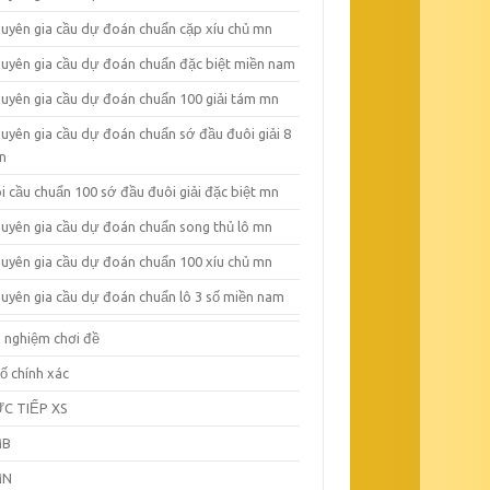
huyên gia cầu dự đoán chuẩn cặp xíu chủ mn
huyên gia cầu dự đoán chuẩn đặc biệt miền nam
huyên gia cầu dự đoán chuẩn 100 giải tám mn
huyên gia cầu dự đoán chuẩn sớ đầu đuôi giải 8
n
i cầu chuẩn 100 sớ đầu đuôi giải đặc biệt mn
huyên gia cầu dự đoán chuẩn song thủ lô mn
huyên gia cầu dự đoán chuẩn 100 xíu chủ mn
huyên gia cầu dự đoán chuẩn lô 3 số miền nam
h nghiệm chơi đề
ố chính xác
C TIẾP XS
MB
MN