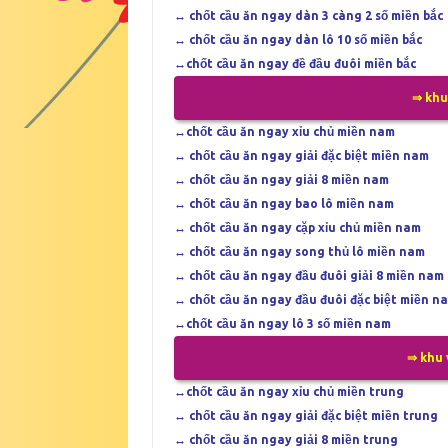
↔
chốt cầu ăn ngay dàn 3 càng 2 số miền bắc
↔
chốt cầu ăn ngay dàn lô 10 số miền bắc
↔
chốt cầu ăn ngay đề đầu đuôi miền bắc
⇒ khu
↔
chốt cầu ăn ngay xỉu chủ miền nam
↔
chốt cầu ăn ngay giải đặc biệt miền nam
↔
chốt cầu ăn ngay giải 8 miền nam
↔
chốt cầu ăn ngay bao lô miền nam
↔
chốt cầu ăn ngay cặp xỉu chủ miền nam
↔
chốt cầu ăn ngay song thủ lô miền nam
↔
chốt cầu ăn ngay đầu đuôi giải 8 miền nam
↔
chốt cầu ăn ngay đầu đuôi đặc biệt miền n
↔
chốt cầu ăn ngay lô 3 số miền nam
⇒ khu 
↔
chốt cầu ăn ngay xỉu chủ miền trung
↔
chốt cầu ăn ngay giải đặc biệt miền trung
↔
chốt cầu ăn ngay giải 8 miền trung