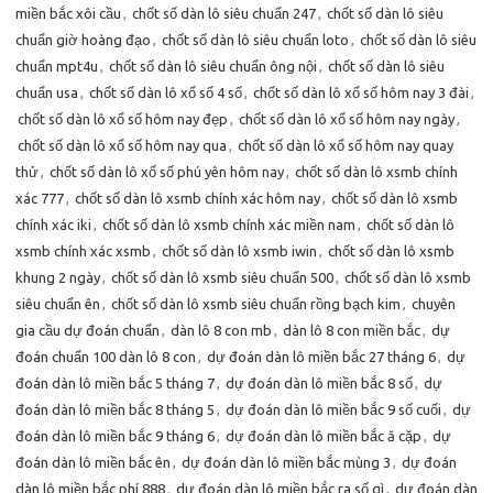
miền bắc xôi cầu
,
chốt số dàn lô siêu chuẩn 247
,
chốt số dàn lô siêu
chuẩn giờ hoàng đạo
,
chốt số dàn lô siêu chuẩn loto
,
chốt số dàn lô siêu
chuẩn mpt4u
,
chốt số dàn lô siêu chuẩn ông nội
,
chốt số dàn lô siêu
chuẩn usa
,
chốt số dàn lô xổ số 4 số
,
chốt số dàn lô xổ số hôm nay 3 đài
,
chốt số dàn lô xổ số hôm nay đẹp
,
chốt số dàn lô xổ số hôm nay ngày
,
chốt số dàn lô xổ số hôm nay qua
,
chốt số dàn lô xổ số hôm nay quay
thử
,
chốt số dàn lô xổ số phú yên hôm nay
,
chốt số dàn lô xsmb chính
xác 777
,
chốt số dàn lô xsmb chính xác hôm nay
,
chốt số dàn lô xsmb
chính xác iki
,
chốt số dàn lô xsmb chính xác miền nam
,
chốt số dàn lô
xsmb chính xác xsmb
,
chốt số dàn lô xsmb iwin
,
chốt số dàn lô xsmb
khung 2 ngày
,
chốt số dàn lô xsmb siêu chuẩn 500
,
chốt số dàn lô xsmb
siêu chuẩn ên
,
chốt số dàn lô xsmb siêu chuẩn rồng bạch kim
,
chuyên
gia cầu dự đoán chuẩn
,
dàn lô 8 con mb
,
dàn lô 8 con miền bắc
,
dự
đoán chuẩn 100 dàn lô 8 con
,
dự đoán dàn lô miền bắc 27 tháng 6
,
dự
đoán dàn lô miền bắc 5 tháng 7
,
dự đoán dàn lô miền bắc 8 số
,
dự
đoán dàn lô miền bắc 8 tháng 5
,
dự đoán dàn lô miền bắc 9 số cuối
,
dự
đoán dàn lô miền bắc 9 tháng 6
,
dự đoán dàn lô miền bắc ă cặp
,
dự
đoán dàn lô miền bắc ên
,
dự đoán dàn lô miền bắc mùng 3
,
dự đoán
dàn lô miền bắc phí 888
,
dự đoán dàn lô miền bắc ra số gì
,
dự đoán dàn