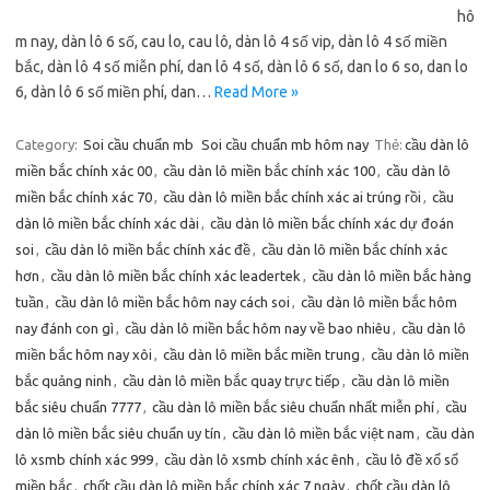
hô
m nay, dàn lô 6 số, cau lo, cau lô, dàn lô 4 số vip, dàn lô 4 số miền
bắc, dàn lô 4 số miễn phí, dan lô 4 số, dàn lô 6 số, dan lo 6 so, dan lo
6, dàn lô 6 số miền phí, dan…
Read More »
Category:
Soi cầu chuẩn mb
Soi cầu chuẩn mb hôm nay
Thẻ:
cầu dàn lô
miền bắc chính xác 00
,
cầu dàn lô miền bắc chính xác 100
,
cầu dàn lô
miền bắc chính xác 70
,
cầu dàn lô miền bắc chính xác ai trúng rồi
,
cầu
dàn lô miền bắc chính xác dài
,
cầu dàn lô miền bắc chính xác dự đoán
soi
,
cầu dàn lô miền bắc chính xác đề
,
cầu dàn lô miền bắc chính xác
hơn
,
cầu dàn lô miền bắc chính xác leadertek
,
cầu dàn lô miền bắc hàng
tuần
,
cầu dàn lô miền bắc hôm nay cách soi
,
cầu dàn lô miền bắc hôm
nay đánh con gì
,
cầu dàn lô miền bắc hôm nay về bao nhiêu
,
cầu dàn lô
miền bắc hôm nay xôi
,
cầu dàn lô miền bắc miền trung
,
cầu dàn lô miền
bắc quảng ninh
,
cầu dàn lô miền bắc quay trực tiếp
,
cầu dàn lô miền
bắc siêu chuẩn 7777
,
cầu dàn lô miền bắc siêu chuẩn nhất miễn phí
,
cầu
dàn lô miền bắc siêu chuẩn uy tín
,
cầu dàn lô miền bắc việt nam
,
cầu dàn
lô xsmb chính xác 999
,
cầu dàn lô xsmb chính xác ênh
,
cầu lô đề xổ số
miền bắc
,
chốt cầu dàn lô miền bắc chính xác 7 ngày
,
chốt cầu dàn lô