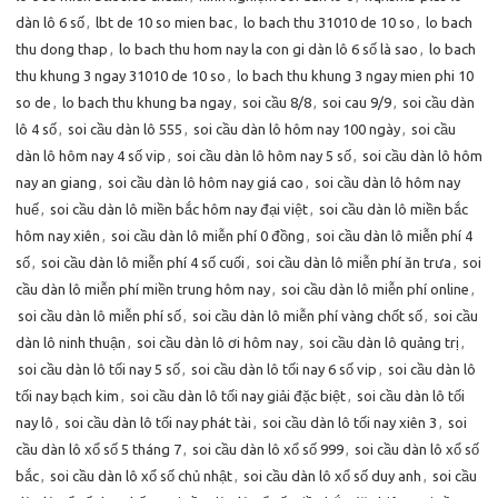
dàn lô 6 số
,
lbt de 10 so mien bac
,
lo bach thu 31010 de 10 so
,
lo bach
thu dong thap
,
lo bach thu hom nay la con gi dàn lô 6 số là sao
,
lo bach
thu khung 3 ngay 31010 de 10 so
,
lo bach thu khung 3 ngay mien phi 10
so de
,
lo bach thu khung ba ngay
,
soi cầu 8/8
,
soi cau 9/9
,
soi cầu dàn
lô 4 số
,
soi cầu dàn lô 555
,
soi cầu dàn lô hôm nay 100 ngày
,
soi cầu
dàn lô hôm nay 4 số vip
,
soi cầu dàn lô hôm nay 5 số
,
soi cầu dàn lô hôm
nay an giang
,
soi cầu dàn lô hôm nay giá cao
,
soi cầu dàn lô hôm nay
huế
,
soi cầu dàn lô miền bắc hôm nay đại việt
,
soi cầu dàn lô miền bắc
hôm nay xiên
,
soi cầu dàn lô miễn phí 0 đồng
,
soi cầu dàn lô miễn phí 4
số
,
soi cầu dàn lô miễn phí 4 số cuối
,
soi cầu dàn lô miễn phí ăn trưa
,
soi
cầu dàn lô miễn phí miền trung hôm nay
,
soi cầu dàn lô miễn phí online
,
soi cầu dàn lô miễn phí số
,
soi cầu dàn lô miễn phí vàng chốt số
,
soi cầu
dàn lô ninh thuận
,
soi cầu dàn lô ơi hôm nay
,
soi cầu dàn lô quảng trị
,
soi cầu dàn lô tối nay 5 số
,
soi cầu dàn lô tối nay 6 số vip
,
soi cầu dàn lô
tối nay bạch kim
,
soi cầu dàn lô tối nay giải đặc biệt
,
soi cầu dàn lô tối
nay lô
,
soi cầu dàn lô tối nay phát tài
,
soi cầu dàn lô tối nay xiên 3
,
soi
cầu dàn lô xổ số 5 tháng 7
,
soi cầu dàn lô xổ số 999
,
soi cầu dàn lô xổ số
bắc
,
soi cầu dàn lô xổ số chủ nhật
,
soi cầu dàn lô xổ số duy anh
,
soi cầu