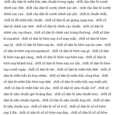
chốt cầu dàn lô miền bắc siêu chuẩn trong ngày
,
chốt cầu dàn lô xsmb
chính xác 360
,
chốt cầu dàn lô xsmb chính xác âm
,
chốt cầu dàn lô xsmb
chính xác cao
,
chốt cầu dàn lô xsmb chính xác phí
,
chốt lô chuẩn nhất
,
chốt lô đề miền bắc chuẩn
,
chốt số dàn lô an giang ngày mai
,
chốt số
dàn lô chính xác 444
,
chốt số dàn lô chính xác chuẩn
,
chốt số dàn lô
chính xác ray churn
,
chốt số dàn lô chính xác trúng thưởng
,
chốt số dàn
lô español
,
chốt số dàn lô hôm nay 4 số may mắn
,
chốt số dàn lô hôm
nay 56
,
chốt số dàn lô hôm nay ăn
,
chốt số dàn lô hôm nay ăn cơm
,
chốt
số dàn lô hôm nay eurojackpot
,
chốt số dàn lô hôm nay gì
,
chốt số dàn
lô hôm nay giá vàng
,
chốt số dàn lô hôm nay hôm nay
,
chốt số dàn lô
hôm nay khánh hòa
,
chốt số dàn lô hôm nay soi cầu
,
chốt số dàn lô hôm
nay xsmb ngày
,
chốt số dàn lô mb
,
chốt số dàn lô miền bắc 666
,
chốt số
dàn lô miền bắc ăn bao nhiêu
,
chốt số dàn lô miền bắc công khai
,
chốt
số dàn lô miền bắc hôm nay 666
,
chốt số dàn lô miền bắc nay miễn phí
,
chốt số dàn lô miền bắc xôi cầu
,
chốt số dàn lô siêu chuẩn 247
,
chốt số
dàn lô siêu chuẩn giờ hoàng đạo
,
chốt số dàn lô siêu chuẩn loto
,
chốt số
dàn lô siêu chuẩn mpt4u
,
chốt số dàn lô siêu chuẩn ông nội
,
chốt số dàn
lô siêu chuẩn usa
,
chốt số dàn lô xổ số 4 số
,
chốt số dàn lô xổ số hôm
nay 3 đài
,
chốt số dàn lô xổ số hôm nay đẹp
,
chốt số dàn lô xổ số hôm