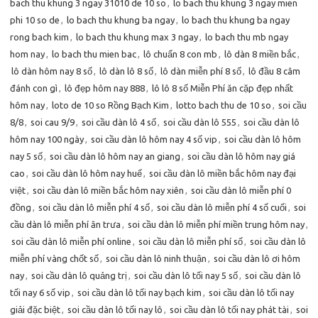
bach thu khung 3 ngay 31010 de 10 so
,
lo bach thu khung 3 ngay mien
phi 10 so de
,
lo bach thu khung ba ngay
,
lo bach thu khung ba ngay
rong bach kim
,
lo bach thu khung max 3 ngay
,
lo bach thu mb ngay
hom nay
,
lo bach thu mien bac
,
lô chuẩn 8 con mb
,
lô dàn 8 miền bắc
,
lô dàn hôm nay 8 số
,
lô dàn lô 8 số
,
lô dàn miễn phí 8 số
,
lô đầu 8 câm
đánh con gì
,
lô đẹp hôm nay 888
,
lô lô 8 số Miễn Phí ăn cặp đẹp nhất
hôm nay
,
loto de 10 so Rồng Bạch Kim
,
lotto bach thu de 10 so
,
soi cầu
8/8
,
soi cau 9/9
,
soi cầu dàn lô 4 số
,
soi cầu dàn lô 555
,
soi cầu dàn lô
hôm nay 100 ngày
,
soi cầu dàn lô hôm nay 4 số vip
,
soi cầu dàn lô hôm
nay 5 số
,
soi cầu dàn lô hôm nay an giang
,
soi cầu dàn lô hôm nay giá
cao
,
soi cầu dàn lô hôm nay huế
,
soi cầu dàn lô miền bắc hôm nay đại
việt
,
soi cầu dàn lô miền bắc hôm nay xiên
,
soi cầu dàn lô miễn phí 0
đồng
,
soi cầu dàn lô miễn phí 4 số
,
soi cầu dàn lô miễn phí 4 số cuối
,
soi
cầu dàn lô miễn phí ăn trưa
,
soi cầu dàn lô miễn phí miền trung hôm nay
,
soi cầu dàn lô miễn phí online
,
soi cầu dàn lô miễn phí số
,
soi cầu dàn lô
miễn phí vàng chốt số
,
soi cầu dàn lô ninh thuận
,
soi cầu dàn lô ơi hôm
nay
,
soi cầu dàn lô quảng trị
,
soi cầu dàn lô tối nay 5 số
,
soi cầu dàn lô
tối nay 6 số vip
,
soi cầu dàn lô tối nay bạch kim
,
soi cầu dàn lô tối nay
giải đặc biệt
,
soi cầu dàn lô tối nay lô
,
soi cầu dàn lô tối nay phát tài
,
soi