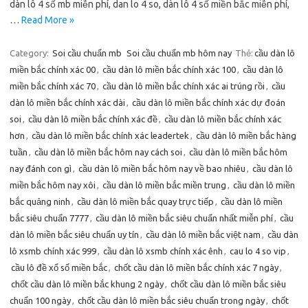
dàn lô 4 số mb miễn phí, dan lo 4 so, dàn lô 4 số miền bắc miễn phí,
…
Read More »
Category:
Soi cầu chuẩn mb
Soi cầu chuẩn mb hôm nay
Thẻ:
cầu dàn lô
miền bắc chính xác 00
,
cầu dàn lô miền bắc chính xác 100
,
cầu dàn lô
miền bắc chính xác 70
,
cầu dàn lô miền bắc chính xác ai trúng rồi
,
cầu
dàn lô miền bắc chính xác dài
,
cầu dàn lô miền bắc chính xác dự đoán
soi
,
cầu dàn lô miền bắc chính xác đề
,
cầu dàn lô miền bắc chính xác
hơn
,
cầu dàn lô miền bắc chính xác leadertek
,
cầu dàn lô miền bắc hàng
tuần
,
cầu dàn lô miền bắc hôm nay cách soi
,
cầu dàn lô miền bắc hôm
nay đánh con gì
,
cầu dàn lô miền bắc hôm nay về bao nhiêu
,
cầu dàn lô
miền bắc hôm nay xôi
,
cầu dàn lô miền bắc miền trung
,
cầu dàn lô miền
bắc quảng ninh
,
cầu dàn lô miền bắc quay trực tiếp
,
cầu dàn lô miền
bắc siêu chuẩn 7777
,
cầu dàn lô miền bắc siêu chuẩn nhất miễn phí
,
cầu
dàn lô miền bắc siêu chuẩn uy tín
,
cầu dàn lô miền bắc việt nam
,
cầu dàn
lô xsmb chính xác 999
,
cầu dàn lô xsmb chính xác ênh
,
cau lo 4 so vip
,
cầu lô đề xổ số miền bắc
,
chốt cầu dàn lô miền bắc chính xác 7 ngày
,
chốt cầu dàn lô miền bắc khung 2 ngày
,
chốt cầu dàn lô miền bắc siêu
chuẩn 100 ngày
,
chốt cầu dàn lô miền bắc siêu chuẩn trong ngày
,
chốt