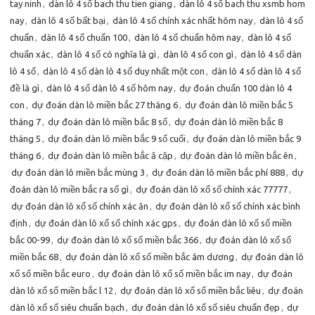
tay ninh
,
dàn lô 4 số bach thu tien giang
,
dàn lô 4 số bach thu xsmb hom
nay
,
dàn lô 4 số bất bại
,
dàn lô 4 số chính xác nhất hôm nay
,
dàn lô 4 số
chuẩn
,
dàn lô 4 số chuẩn 100
,
dàn lô 4 số chuẩn hôm nay
,
dàn lô 4 số
chuẩn xác
,
dàn lô 4 số có nghĩa là gì
,
dàn lô 4 số con gì
,
dàn lô 4 số dàn
lô 4 số
,
dàn lô 4 số dàn lô 4 số duy nhất một con
,
dàn lô 4 số dàn lô 4 số
đề là gì
,
dàn lô 4 số dàn lô 4 số hôm nay
,
dự đoán chuẩn 100 dàn lô 4
con
,
dự đoán dàn lô miền bắc 27 tháng 6
,
dự đoán dàn lô miền bắc 5
tháng 7
,
dự đoán dàn lô miền bắc 8 số
,
dự đoán dàn lô miền bắc 8
tháng 5
,
dự đoán dàn lô miền bắc 9 số cuối
,
dự đoán dàn lô miền bắc 9
tháng 6
,
dự đoán dàn lô miền bắc ă cặp
,
dự đoán dàn lô miền bắc ên
,
dự đoán dàn lô miền bắc mùng 3
,
dự đoán dàn lô miền bắc phí 888
,
dự
đoán dàn lô miền bắc ra số gì
,
dự đoán dàn lô xổ số chính xác 77777
,
dự đoán dàn lô xổ số chính xác ăn
,
dự đoán dàn lô xổ số chính xác bình
định
,
dự đoán dàn lô xổ số chính xác gps
,
dự đoán dàn lô xổ số miền
bắc 00-99
,
dự đoán dàn lô xổ số miền bắc 366
,
dự đoán dàn lô xổ số
miền bắc 68
,
dự đoán dàn lô xổ số miền bắc âm dương
,
dự đoán dàn lô
xổ số miền bắc euro
,
dự đoán dàn lô xổ số miền bắc im nay
,
dự đoán
dàn lô xổ số miền bắc l 12
,
dự đoán dàn lô xổ số miền bắc liêu
,
dự đoán
dàn lô xổ số siêu chuẩn bạch
,
dự đoán dàn lô xổ số siêu chuẩn đẹp
,
dự