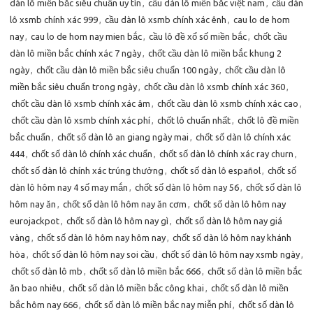
dàn lô miền bắc siêu chuẩn uy tín
,
cầu dàn lô miền bắc việt nam
,
cầu dàn
lô xsmb chính xác 999
,
cầu dàn lô xsmb chính xác ênh
,
cau lo de hom
nay
,
cau lo de hom nay mien bắc
,
cầu lô đề xổ số miền bắc
,
chốt cầu
dàn lô miền bắc chính xác 7 ngày
,
chốt cầu dàn lô miền bắc khung 2
ngày
,
chốt cầu dàn lô miền bắc siêu chuẩn 100 ngày
,
chốt cầu dàn lô
miền bắc siêu chuẩn trong ngày
,
chốt cầu dàn lô xsmb chính xác 360
,
chốt cầu dàn lô xsmb chính xác âm
,
chốt cầu dàn lô xsmb chính xác cao
,
chốt cầu dàn lô xsmb chính xác phí
,
chốt lô chuẩn nhất
,
chốt lô đề miền
bắc chuẩn
,
chốt số dàn lô an giang ngày mai
,
chốt số dàn lô chính xác
444
,
chốt số dàn lô chính xác chuẩn
,
chốt số dàn lô chính xác ray churn
,
chốt số dàn lô chính xác trúng thưởng
,
chốt số dàn lô español
,
chốt số
dàn lô hôm nay 4 số may mắn
,
chốt số dàn lô hôm nay 56
,
chốt số dàn lô
hôm nay ăn
,
chốt số dàn lô hôm nay ăn cơm
,
chốt số dàn lô hôm nay
eurojackpot
,
chốt số dàn lô hôm nay gì
,
chốt số dàn lô hôm nay giá
vàng
,
chốt số dàn lô hôm nay hôm nay
,
chốt số dàn lô hôm nay khánh
hòa
,
chốt số dàn lô hôm nay soi cầu
,
chốt số dàn lô hôm nay xsmb ngày
,
chốt số dàn lô mb
,
chốt số dàn lô miền bắc 666
,
chốt số dàn lô miền bắc
ăn bao nhiêu
,
chốt số dàn lô miền bắc công khai
,
chốt số dàn lô miền
bắc hôm nay 666
,
chốt số dàn lô miền bắc nay miễn phí
,
chốt số dàn lô