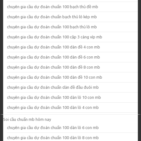
chuyên gia cầu dự đoán chuẩn 100 bạch thủ đề mb
chuyên gia cầu dự đoán chuẩn bạch thủ lô kép mb
chuyên gia cầu dự đoán chuẩn 100 bạch thủ lô mb
chuyên gia cầu dự đoán chuẩn 100 cặp 3 càng víp mb
chuyên gia cầu dự đoán chuẩn 100 dàn đề 4 con mb
chuyên gia cầu dự đoán chuẩn 100 dàn đề 6 con mb
chuyên gia cầu dự đoán chuẩn 100 dàn đề 8 con mb
chuyên gia cầu dự đoán chuẩn 100 dàn đề 10 con mb
chuyên gia cầu dự đoán chuẩn dàn đề đầu đuôi mb
chuyên gia cầu dự đoán chuẩn 100 dàn lô 10 con mb
chuyên gia cầu dự đoán chuẩn 100 dàn lô 4 con mb
Soi cầu chuẩn mb hôm nay
chuyên gia cầu dự đoán chuẩn 100 dàn lô 6 con mb
chuyên gia cầu dự đoán chuẩn 100 dàn lô 8 con mb