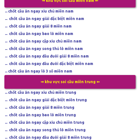
⇒ khu vực soi cầu miền nam ⇐
↔
chốt cầu ăn ngay xỉu chủ miền nam
↔
chốt cầu ăn ngay giải đặc biệt miền nam
↔
chốt cầu ăn ngay giải 8 miền nam
↔
chốt cầu ăn ngay bao lô miền nam
↔
chốt cầu ăn ngay cặp xỉu chủ miền nam
↔
chốt cầu ăn ngay song thủ lô miền nam
↔
chốt cầu ăn ngay đầu đuôi giải 8 miền nam
↔
chốt cầu ăn ngay đầu đuôi đặc biệt miền nam
↔
chốt cầu ăn ngay lô 3 số miền nam
⇒ khu vực soi cầu miền trung ⇐
↔
chốt cầu ăn ngay xỉu chủ miền trung
↔
chốt cầu ăn ngay giải đặc biệt miền trung
↔
chốt cầu ăn ngay giải 8 miền trung
↔
chốt cầu ăn ngay bao lô miền trung
↔
chốt cầu ăn ngay cặp xỉu chủ miền trung
↔
chốt cầu ăn ngay song thủ lô miền trung
↔
chốt cầu ăn ngay đầu đuôi giải 8 miền trung