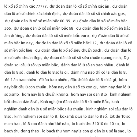
lô xổ số chính xác 77777
,
dự đoán dàn lô xổ số chính xác ăn
,
dự đoán
dàn lô xổ số chính xác bình định
,
dự đoán dàn lô xổ số chính xác gps
,
dự đoán dàn lô xổ số miền bắc 00-99
,
dự đoán dàn lô xổ số miền bắc
366
,
dự đoán dàn lô xổ số miền bắc 68
,
dự đoán dàn lô xổ số miền bắc
âm dương
,
dự đoán dàn lô xổ số miền bắc euro
,
dự đoán dàn lô xổ số
miền bắc im nay
,
dự đoán dàn lô xổ số miền bắc l 12
,
dự đoán dàn lô xổ
số miền bắc liêu
,
dự đoán dàn lô xổ số siêu chuẩn bạch
,
dự đoán dàn lô
xổ số siêu chuẩn đẹp
,
dự đoán dàn lô xổ số siêu chuẩn quảng ninh
,
Dự
đoán soi cầu 8 số vip miền bắc
,
đánh dàn lô 8 số an bao nhiêu
,
đánh lô
dàn lô 8 số
,
đánh lô dàn lô 8 số là gì
,
đánh như nào thì có lãi dàn lô 8
,
đè 1 ăn bao nhiêu
,
đề ăn bao nhiêu
,
độc thủ lô dàn lô 8 số là gì
,
hôm
nay bắt cầu 8 con chuẩn
,
hôm nay dàn 8 số có con gì
,
hôm nay dàn lô 8
số xsmb
,
hôm nay lô 8 chuẩn không
,
hôm nay soi dàn 8 lô
,
kinh nghiệm
bắt chuẩn dàn 8 số
,
Kinh nghiệm đánh dàn lô 8 số miền Bắc
,
kinh
nghiệm đánh dàn lô 8 số miền bắc siêu chuẩn
,
kinh nghiệm soi cầu dàn lô
8 số
,
kinh nghiệm soi dàn lô 8
,
kqxsmb plus lô dàn lô 8 số
,
lbt de 10 so
mien bac
,
lô 8 con đánh như thế nào
,
lo bach thu 31010 de 10 so
,
lo
bach thu dong thap
,
lo bach thu hom nay la con gi dàn lô 8 số là sao
,
lo