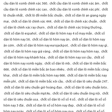
cầu dàn lô xsmb chính xác 360
,
chốt cầu dàn lô xsmb chính xác âm
,
chốt
cầu dàn lô xsmb chính xác cao
,
chốt cầu dàn lô xsmb chính xác phí
,
chốt
lô chuẩn nhất
,
chốt lô đề miền bắc chuẩn
,
chốt số dàn lô an giang ngày
mai
,
chốt số dàn lô chính xác 444
,
chốt số dàn lô chính xác chuẩn
,
chốt
số dàn lô chính xác ray churn
,
chốt số dàn lô chính xác trúng thưởng
,
chốt số dàn lô español
,
chốt số dàn lô hôm nay 4 số may mắn
,
chốt số
dàn lô hôm nay 56
,
chốt số dàn lô hôm nay ăn
,
chốt số dàn lô hôm nay
ăn cơm
,
chốt số dàn lô hôm nay eurojackpot
,
chốt số dàn lô hôm nay gì
,
chốt số dàn lô hôm nay giá vàng
,
chốt số dàn lô hôm nay hôm nay
,
chốt
số dàn lô hôm nay khánh hòa
,
chốt số dàn lô hôm nay soi cầu
,
chốt số
dàn lô hôm nay xsmb ngày
,
chốt số dàn lô mb
,
chốt số dàn lô miền bắc
666
,
chốt số dàn lô miền bắc ăn bao nhiêu
,
chốt số dàn lô miền bắc công
khai
,
chốt số dàn lô miền bắc hôm nay 666
,
chốt số dàn lô miền bắc nay
miễn phí
,
chốt số dàn lô miền bắc xôi cầu
,
chốt số dàn lô siêu chuẩn 247
,
chốt số dàn lô siêu chuẩn giờ hoàng đạo
,
chốt số dàn lô siêu chuẩn loto
,
chốt số dàn lô siêu chuẩn mpt4u
,
chốt số dàn lô siêu chuẩn ông nội
,
chốt
số dàn lô siêu chuẩn usa
,
chốt số dàn lô xổ số 4 số
,
chốt số dàn lô xổ số
hôm nay 3 đài
,
chốt số dàn lô xổ số hôm nay đẹp
,
chốt số dàn lô xổ số
hôm nay ngày
,
chốt số dàn lô xổ số hôm nay qua
,
chốt số dàn lô xổ số