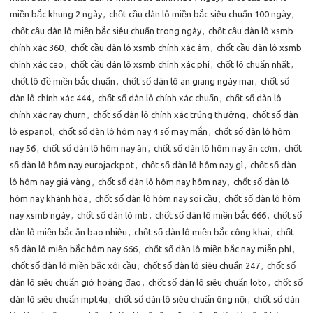
miền bắc khung 2 ngày
,
chốt cầu dàn lô miền bắc siêu chuẩn 100 ngày
,
chốt cầu dàn lô miền bắc siêu chuẩn trong ngày
,
chốt cầu dàn lô xsmb
chính xác 360
,
chốt cầu dàn lô xsmb chính xác âm
,
chốt cầu dàn lô xsmb
chính xác cao
,
chốt cầu dàn lô xsmb chính xác phí
,
chốt lô chuẩn nhất
,
chốt lô đề miền bắc chuẩn
,
chốt số dàn lô an giang ngày mai
,
chốt số
dàn lô chính xác 444
,
chốt số dàn lô chính xác chuẩn
,
chốt số dàn lô
chính xác ray churn
,
chốt số dàn lô chính xác trúng thưởng
,
chốt số dàn
lô español
,
chốt số dàn lô hôm nay 4 số may mắn
,
chốt số dàn lô hôm
nay 56
,
chốt số dàn lô hôm nay ăn
,
chốt số dàn lô hôm nay ăn cơm
,
chốt
số dàn lô hôm nay eurojackpot
,
chốt số dàn lô hôm nay gì
,
chốt số dàn
lô hôm nay giá vàng
,
chốt số dàn lô hôm nay hôm nay
,
chốt số dàn lô
hôm nay khánh hòa
,
chốt số dàn lô hôm nay soi cầu
,
chốt số dàn lô hôm
nay xsmb ngày
,
chốt số dàn lô mb
,
chốt số dàn lô miền bắc 666
,
chốt số
dàn lô miền bắc ăn bao nhiêu
,
chốt số dàn lô miền bắc công khai
,
chốt
số dàn lô miền bắc hôm nay 666
,
chốt số dàn lô miền bắc nay miễn phí
,
chốt số dàn lô miền bắc xôi cầu
,
chốt số dàn lô siêu chuẩn 247
,
chốt số
dàn lô siêu chuẩn giờ hoàng đạo
,
chốt số dàn lô siêu chuẩn loto
,
chốt số
dàn lô siêu chuẩn mpt4u
,
chốt số dàn lô siêu chuẩn ông nội
,
chốt số dàn