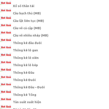
Xổ số thần tài
Cầu bạch thủ (MB)
Cầu lật liên tục (MB)
Cầu về cả cặp (MB)
Cầu về nhiều nháy (MB)
Thống kê đầu đuôi
Thống kê lô gan
Thống kê lô xiên
Thống kê lô kép
Thống kê Đầu
Thống kê Đuôi
Thống kê Đầu – Đuôi
Thống kê Tổng
Tần suất xuất hiện