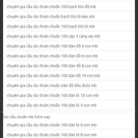
chuyên gia cầu dự đoán chuẩn 100 bạch thủ đề mb
chuyên gia cầu dự đoán chuẩn bạch thủ lô kép mb
chuyên gia cầu dự đoán chuẩn 100 bạch thủ lô mb
chuyên gia cầu dự đoán chuẩn 100 cặp 3 càng víp mb
chuyên gia cầu dự đoán chuẩn 100 dàn đề 4 con mb
chuyên gia cầu dự đoán chuẩn 100 dàn đề 6 con mb
chuyên gia cầu dự đoán chuẩn 100 dàn đề 8 con mb
chuyên gia cầu dự đoán chuẩn 100 dàn đề 10 con mb
chuyên gia cầu dự đoán chuẩn dàn đề đầu đuôi mb
chuyên gia cầu dự đoán chuẩn 100 dàn lô 10 con mb
chuyên gia cầu dự đoán chuẩn 100 dàn lô 4 con mb
Soi cầu chuẩn mb hôm nay
chuyên gia cầu dự đoán chuẩn 100 dàn lô 6 con mb
chuyên gia cầu dự đoán chuẩn 100 dàn lô 8 con mb