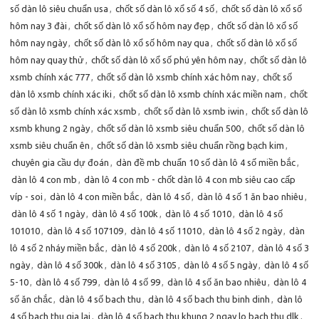
số dàn lô siêu chuẩn usa
,
chốt số dàn lô xổ số 4 số
,
chốt số dàn lô xổ số
hôm nay 3 đài
,
chốt số dàn lô xổ số hôm nay đẹp
,
chốt số dàn lô xổ số
hôm nay ngày
,
chốt số dàn lô xổ số hôm nay qua
,
chốt số dàn lô xổ số
hôm nay quay thử
,
chốt số dàn lô xổ số phú yên hôm nay
,
chốt số dàn lô
xsmb chính xác 777
,
chốt số dàn lô xsmb chính xác hôm nay
,
chốt số
dàn lô xsmb chính xác iki
,
chốt số dàn lô xsmb chính xác miền nam
,
chốt
số dàn lô xsmb chính xác xsmb
,
chốt số dàn lô xsmb iwin
,
chốt số dàn lô
xsmb khung 2 ngày
,
chốt số dàn lô xsmb siêu chuẩn 500
,
chốt số dàn lô
xsmb siêu chuẩn ên
,
chốt số dàn lô xsmb siêu chuẩn rồng bạch kim
,
chuyên gia cầu dự đoán
,
dàn đề mb chuẩn 10 số dàn lô 4 số miền bắc
,
dàn lô 4 con mb
,
dàn lô 4 con mb - chốt dàn lô 4 con mb siêu cao cấp
víp - soi
,
dàn lô 4 con miền bắc
,
dàn lô 4 số
,
dàn lô 4 số 1 ăn bao nhiêu
,
dàn lô 4 số 1 ngày
,
dàn lô 4 số 100k
,
dàn lô 4 số 1010
,
dàn lô 4 số
101010
,
dàn lô 4 số 107109
,
dàn lô 4 số 11010
,
dàn lô 4 số 2 ngày
,
dàn
lô 4 số 2 nháy miền bắc
,
dàn lô 4 số 200k
,
dàn lô 4 số 2107
,
dàn lô 4 số 3
ngày
,
dàn lô 4 số 300k
,
dàn lô 4 số 3105
,
dàn lô 4 số 5 ngày
,
dàn lô 4 số
5-10
,
dàn lô 4 số 799
,
dàn lô 4 số 99
,
dàn lô 4 số ăn bao nhiêu
,
dàn lô 4
số ăn chắc
,
dàn lô 4 số bach thu
,
dàn lô 4 số bach thu binh dinh
,
dàn lô
4 số bach thu gia lai
,
dàn lô 4 số bach thu khung 2 ngay lo bach thu dlk
,