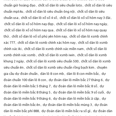
chuẩn giờ hoàng đạo
,
chốt số dàn lô siêu chuẩn loto
,
chốt số dàn lô siêu
chuẩn mpt4u
,
chốt số dàn lô siêu chuẩn ông nội
,
chốt số dàn lô siêu
chuẩn usa
,
chốt số dàn lô xổ số 4 số
,
chốt số dàn lô xổ số hôm nay 3 đài
,
chốt số dàn lô xổ số hôm nay đẹp
,
chốt số dàn lô xổ số hôm nay ngày
,
chốt số dàn lô xổ số hôm nay qua
,
chốt số dàn lô xổ số hôm nay quay
thử
,
chốt số dàn lô xổ số phú yên hôm nay
,
chốt số dàn lô xsmb chính
xác 777
,
chốt số dàn lô xsmb chính xác hôm nay
,
chốt số dàn lô xsmb
chính xác iki
,
chốt số dàn lô xsmb chính xác miền nam
,
chốt số dàn lô
xsmb chính xác xsmb
,
chốt số dàn lô xsmb iwin
,
chốt số dàn lô xsmb
khung 2 ngày
,
chốt số dàn lô xsmb siêu chuẩn 500
,
chốt số dàn lô xsmb
siêu chuẩn ên
,
chốt số dàn lô xsmb siêu chuẩn rồng bạch kim
,
chuyên
gia cầu dự đoán chuẩn
,
dàn lô 8 con mb
,
dàn lô 8 con miền bắc
,
dự
đoán chuẩn 100 dàn lô 8 con
,
dự đoán dàn lô miền bắc 27 tháng 6
,
dự
đoán dàn lô miền bắc 5 tháng 7
,
dự đoán dàn lô miền bắc 8 số
,
dự
đoán dàn lô miền bắc 8 tháng 5
,
dự đoán dàn lô miền bắc 9 số cuối
,
dự
đoán dàn lô miền bắc 9 tháng 6
,
dự đoán dàn lô miền bắc ă cặp
,
dự
đoán dàn lô miền bắc ên
,
dự đoán dàn lô miền bắc mùng 3
,
dự đoán
dàn lô miền bắc phí 888
,
dự đoán dàn lô miền bắc ra số gì
,
dự đoán dàn