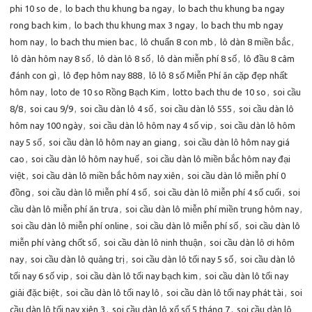
phi 10 so de
,
lo bach thu khung ba ngay
,
lo bach thu khung ba ngay
rong bach kim
,
lo bach thu khung max 3 ngay
,
lo bach thu mb ngay
hom nay
,
lo bach thu mien bac
,
lô chuẩn 8 con mb
,
lô dàn 8 miền bắc
,
lô dàn hôm nay 8 số
,
lô dàn lô 8 số
,
lô dàn miễn phí 8 số
,
lô đầu 8 câm
đánh con gì
,
lô đẹp hôm nay 888
,
lô lô 8 số Miễn Phí ăn cặp đẹp nhất
hôm nay
,
loto de 10 so Rồng Bạch Kim
,
lotto bach thu de 10 so
,
soi cầu
8/8
,
soi cau 9/9
,
soi cầu dàn lô 4 số
,
soi cầu dàn lô 555
,
soi cầu dàn lô
hôm nay 100 ngày
,
soi cầu dàn lô hôm nay 4 số vip
,
soi cầu dàn lô hôm
nay 5 số
,
soi cầu dàn lô hôm nay an giang
,
soi cầu dàn lô hôm nay giá
cao
,
soi cầu dàn lô hôm nay huế
,
soi cầu dàn lô miền bắc hôm nay đại
việt
,
soi cầu dàn lô miền bắc hôm nay xiên
,
soi cầu dàn lô miễn phí 0
đồng
,
soi cầu dàn lô miễn phí 4 số
,
soi cầu dàn lô miễn phí 4 số cuối
,
soi
cầu dàn lô miễn phí ăn trưa
,
soi cầu dàn lô miễn phí miền trung hôm nay
,
soi cầu dàn lô miễn phí online
,
soi cầu dàn lô miễn phí số
,
soi cầu dàn lô
miễn phí vàng chốt số
,
soi cầu dàn lô ninh thuận
,
soi cầu dàn lô ơi hôm
nay
,
soi cầu dàn lô quảng trị
,
soi cầu dàn lô tối nay 5 số
,
soi cầu dàn lô
tối nay 6 số vip
,
soi cầu dàn lô tối nay bạch kim
,
soi cầu dàn lô tối nay
giải đặc biệt
,
soi cầu dàn lô tối nay lô
,
soi cầu dàn lô tối nay phát tài
,
soi
cầu dàn lô tối nay xiên 3
,
soi cầu dàn lô xổ số 5 tháng 7
,
soi cầu dàn lô