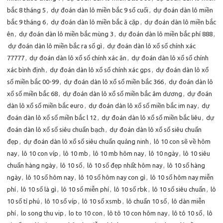
bắc 8 tháng 5
,
dự đoán dàn lô miền bắc 9 số cuối
,
dự đoán dàn lô miền
bắc 9 tháng 6
,
dự đoán dàn lô miền bắc ă cặp
,
dự đoán dàn lô miền bắc
ên
,
dự đoán dàn lô miền bắc mùng 3
,
dự đoán dàn lô miền bắc phí 888
,
dự đoán dàn lô miền bắc ra số gì
,
dự đoán dàn lô xổ số chính xác
77777
,
dự đoán dàn lô xổ số chính xác ăn
,
dự đoán dàn lô xổ số chính
xác bình định
,
dự đoán dàn lô xổ số chính xác gps
,
dự đoán dàn lô xổ
số miền bắc 00-99
,
dự đoán dàn lô xổ số miền bắc 366
,
dự đoán dàn lô
xổ số miền bắc 68
,
dự đoán dàn lô xổ số miền bắc âm dương
,
dự đoán
dàn lô xổ số miền bắc euro
,
dự đoán dàn lô xổ số miền bắc im nay
,
dự
đoán dàn lô xổ số miền bắc l 12
,
dự đoán dàn lô xổ số miền bắc liêu
,
dự
đoán dàn lô xổ số siêu chuẩn bạch
,
dự đoán dàn lô xổ số siêu chuẩn
đẹp
,
dự đoán dàn lô xổ số siêu chuẩn quảng ninh
,
lô 10 con sẽ về hôm
nay
,
lô 10 con víp
,
lô 10 mb
,
lô 10 mb hôm nay
,
lô 10 ngày
,
lô 10 siêu
chuẩn hàng ngày
,
lô 10 số
,
lô 10 số đẹp nhất hôm nay
,
lô 10 số hàng
ngày
,
lô 10 số hôm nay
,
lô 10 số hôm nay con gì
,
lô 10 số hôm nay miễn
phí
,
lô 10 số là gì
,
lô 10 số miễn phí
,
lô 10 số rbk
,
lô 10 số siêu chuẩn
,
lô
10 số tỉ phú
,
lô 10 số víp
,
lô 10 số xsmb
,
lô chuẩn 10 số
,
lô dàn miễn
phí
,
lo song thu vip
,
lo to 10 con
,
lô tô 10 con hôm nay
,
lô tô 10 số
,
lô