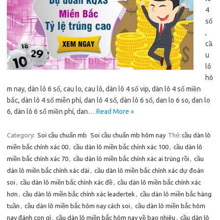
4
số
,
cầ
u
lô
hô
m nay, dàn lô 6 số, cau lo, cau lô, dàn lô 4 số vip, dàn lô 4 số miền
bắc, dàn lô 4 số miễn phí, dan lô 4 số, dàn lô 6 số, dan lo 6 so, dan lo
6, dàn lô 6 số miền phí, dan…
Read More »
Category:
Soi cầu chuẩn mb
Soi cầu chuẩn mb hôm nay
Thẻ:
cầu dàn lô
miền bắc chính xác 00
,
cầu dàn lô miền bắc chính xác 100
,
cầu dàn lô
miền bắc chính xác 70
,
cầu dàn lô miền bắc chính xác ai trúng rồi
,
cầu
dàn lô miền bắc chính xác dài
,
cầu dàn lô miền bắc chính xác dự đoán
soi
,
cầu dàn lô miền bắc chính xác đề
,
cầu dàn lô miền bắc chính xác
hơn
,
cầu dàn lô miền bắc chính xác leadertek
,
cầu dàn lô miền bắc hàng
tuần
,
cầu dàn lô miền bắc hôm nay cách soi
,
cầu dàn lô miền bắc hôm
nay đánh con gì
,
cầu dàn lô miền bắc hôm nay về bao nhiêu
,
cầu dàn lô