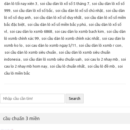
dàn lô tối nay xiên 3
,
soi cầu dàn lô xổ số 5 tháng 7
,
soi cầu dàn lô xổ số
999
,
soi cầu dàn lô xổ số bắc
,
soi cầu dàn lô xổ số chủ nhật
,
soi cầu dàn
lô xổ số duy anh
,
soi cầu dàn lô xổ số duy nhất
,
soi cầu dàn lô xổ số miền
bắc đặc biệt
,
soi cầu dàn lô xổ số miền bắc y phú
,
soi cầu dàn lô xổ số
vl
,
soi cau dàn lo xsmb 6868
,
soi cau dàn lo xsmb bach kim
,
soi cầu dàn
lô xsmb chính xác 99
,
soi cầu dàn lô xsmb chính xác nhất
,
soi cau dàn lo
xsmb ko lo
,
soi cau dàn lo xsmb ngay 5/11
,
soi cầu dàn lô xsmb r con
,
soi cầu dàn lô xsmb siêu chuẩn
,
soi cầu dàn lô xsmb siêu chuẩn
indonesia
,
soi cầu dàn lô xsmb siêu chuẩn uah
,
soi cau lo 2 nhay mb
,
soi
cau lo 2 nhay mb hom nay
,
soi cầu lô chuẩn nhất
,
soi cầu lô đề mb
,
soi
cầu lô miền bắc
Search
cầu chuẩn 3 miền