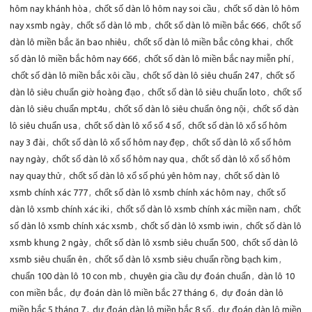
hôm nay khánh hòa
,
chốt số dàn lô hôm nay soi cầu
,
chốt số dàn lô hôm
nay xsmb ngày
,
chốt số dàn lô mb
,
chốt số dàn lô miền bắc 666
,
chốt số
dàn lô miền bắc ăn bao nhiêu
,
chốt số dàn lô miền bắc công khai
,
chốt
số dàn lô miền bắc hôm nay 666
,
chốt số dàn lô miền bắc nay miễn phí
,
chốt số dàn lô miền bắc xôi cầu
,
chốt số dàn lô siêu chuẩn 247
,
chốt số
dàn lô siêu chuẩn giờ hoàng đạo
,
chốt số dàn lô siêu chuẩn loto
,
chốt số
dàn lô siêu chuẩn mpt4u
,
chốt số dàn lô siêu chuẩn ông nội
,
chốt số dàn
lô siêu chuẩn usa
,
chốt số dàn lô xổ số 4 số
,
chốt số dàn lô xổ số hôm
nay 3 đài
,
chốt số dàn lô xổ số hôm nay đẹp
,
chốt số dàn lô xổ số hôm
nay ngày
,
chốt số dàn lô xổ số hôm nay qua
,
chốt số dàn lô xổ số hôm
nay quay thử
,
chốt số dàn lô xổ số phú yên hôm nay
,
chốt số dàn lô
xsmb chính xác 777
,
chốt số dàn lô xsmb chính xác hôm nay
,
chốt số
dàn lô xsmb chính xác iki
,
chốt số dàn lô xsmb chính xác miền nam
,
chốt
số dàn lô xsmb chính xác xsmb
,
chốt số dàn lô xsmb iwin
,
chốt số dàn lô
xsmb khung 2 ngày
,
chốt số dàn lô xsmb siêu chuẩn 500
,
chốt số dàn lô
xsmb siêu chuẩn ên
,
chốt số dàn lô xsmb siêu chuẩn rồng bạch kim
,
chuẩn 100 dàn lô 10 con mb
,
chuyên gia cầu dự đoán chuẩn
,
dàn lô 10
con miền bắc
,
dự đoán dàn lô miền bắc 27 tháng 6
,
dự đoán dàn lô
miền bắc 5 tháng 7
,
dự đoán dàn lô miền bắc 8 số
,
dự đoán dàn lô miền