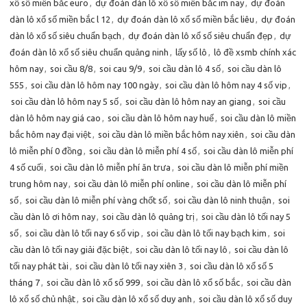
xổ số miền bắc euro
,
dự đoán dàn lô xổ số miền bắc im nay
,
dự đoán
dàn lô xổ số miền bắc l 12
,
dự đoán dàn lô xổ số miền bắc liêu
,
dự đoán
dàn lô xổ số siêu chuẩn bạch
,
dự đoán dàn lô xổ số siêu chuẩn đẹp
,
dự
đoán dàn lô xổ số siêu chuẩn quảng ninh
,
lấy số lô
,
lô đề xsmb chính xác
hôm nay
,
soi cầu 8/8
,
soi cau 9/9
,
soi cầu dàn lô 4 số
,
soi cầu dàn lô
555
,
soi cầu dàn lô hôm nay 100 ngày
,
soi cầu dàn lô hôm nay 4 số vip
,
soi cầu dàn lô hôm nay 5 số
,
soi cầu dàn lô hôm nay an giang
,
soi cầu
dàn lô hôm nay giá cao
,
soi cầu dàn lô hôm nay huế
,
soi cầu dàn lô miền
bắc hôm nay đại việt
,
soi cầu dàn lô miền bắc hôm nay xiên
,
soi cầu dàn
lô miễn phí 0 đồng
,
soi cầu dàn lô miễn phí 4 số
,
soi cầu dàn lô miễn phí
4 số cuối
,
soi cầu dàn lô miễn phí ăn trưa
,
soi cầu dàn lô miễn phí miền
trung hôm nay
,
soi cầu dàn lô miễn phí online
,
soi cầu dàn lô miễn phí
số
,
soi cầu dàn lô miễn phí vàng chốt số
,
soi cầu dàn lô ninh thuận
,
soi
cầu dàn lô ơi hôm nay
,
soi cầu dàn lô quảng trị
,
soi cầu dàn lô tối nay 5
số
,
soi cầu dàn lô tối nay 6 số vip
,
soi cầu dàn lô tối nay bạch kim
,
soi
cầu dàn lô tối nay giải đặc biệt
,
soi cầu dàn lô tối nay lô
,
soi cầu dàn lô
tối nay phát tài
,
soi cầu dàn lô tối nay xiên 3
,
soi cầu dàn lô xổ số 5
tháng 7
,
soi cầu dàn lô xổ số 999
,
soi cầu dàn lô xổ số bắc
,
soi cầu dàn
lô xổ số chủ nhật
,
soi cầu dàn lô xổ số duy anh
,
soi cầu dàn lô xổ số duy