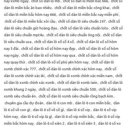
nay xsmb ngày
,
chốt số dàn lô mb
,
chốt số dàn lô miền bắc 666
,
chốt số
dàn lô miền bắc ăn bao nhiêu
,
chốt số dàn lô miền bắc công khai
,
chốt
số dàn lô miền bắc hôm nay 666
,
chốt số dàn lô miền bắc nay miễn phí
,
chốt số dàn lô miền bắc xôi cầu
,
chốt số dàn lô siêu chuẩn 247
,
chốt số
dàn lô siêu chuẩn giờ hoàng đạo
,
chốt số dàn lô siêu chuẩn loto
,
chốt số
dàn lô siêu chuẩn mpt4u
,
chốt số dàn lô siêu chuẩn ông nội
,
chốt số dàn
lô siêu chuẩn usa
,
chốt số dàn lô xổ số 4 số
,
chốt số dàn lô xổ số hôm
nay 3 đài
,
chốt số dàn lô xổ số hôm nay đẹp
,
chốt số dàn lô xổ số hôm
nay ngày
,
chốt số dàn lô xổ số hôm nay qua
,
chốt số dàn lô xổ số hôm
nay quay thử
,
chốt số dàn lô xổ số phú yên hôm nay
,
chốt số dàn lô
xsmb chính xác 777
,
chốt số dàn lô xsmb chính xác hôm nay
,
chốt số
dàn lô xsmb chính xác iki
,
chốt số dàn lô xsmb chính xác miền nam
,
chốt
số dàn lô xsmb chính xác xsmb
,
chốt số dàn lô xsmb iwin
,
chốt số dàn lô
xsmb khung 2 ngày
,
chốt số dàn lô xsmb siêu chuẩn 500
,
chốt số dàn lô
xsmb siêu chuẩn ên
,
chốt số dàn lô xsmb siêu chuẩn rồng bạch kim
,
chuyên gia cầu dự đoán
,
dàn lô 6 con mb
,
dàn lô 6 con miền bắc
,
dàn
lô 6 số về con gì
,
dàn lô 6 số về số gì
,
dàn lô 6 số vip
,
dàn lô 6 số vip
hôm nay
,
dàn lô 6 số vip là gì
,
dàn lô 6 số vip miền bắc
,
dàn lô 6 số vip
miền bắc hôm nay
,
dàn lô 6 số xiên 2
,
dàn lô 6 số xiên 3
,
dàn lô 6 số xo