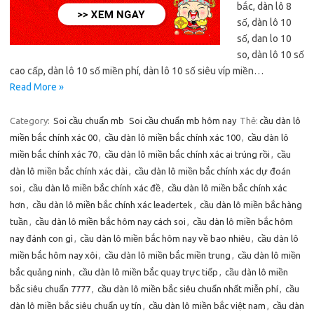
bắc, dàn lô 8
số, dàn lô 10
số, dan lo 10
so, dàn lô 10 số
cao cấp, dàn lô 10 số miền phí, dàn lô 10 số siêu víp miền…
Read More »
Category:
Soi cầu chuẩn mb
Soi cầu chuẩn mb hôm nay
Thẻ:
cầu dàn lô
miền bắc chính xác 00
,
cầu dàn lô miền bắc chính xác 100
,
cầu dàn lô
miền bắc chính xác 70
,
cầu dàn lô miền bắc chính xác ai trúng rồi
,
cầu
dàn lô miền bắc chính xác dài
,
cầu dàn lô miền bắc chính xác dự đoán
soi
,
cầu dàn lô miền bắc chính xác đề
,
cầu dàn lô miền bắc chính xác
hơn
,
cầu dàn lô miền bắc chính xác leadertek
,
cầu dàn lô miền bắc hàng
tuần
,
cầu dàn lô miền bắc hôm nay cách soi
,
cầu dàn lô miền bắc hôm
nay đánh con gì
,
cầu dàn lô miền bắc hôm nay về bao nhiêu
,
cầu dàn lô
miền bắc hôm nay xôi
,
cầu dàn lô miền bắc miền trung
,
cầu dàn lô miền
bắc quảng ninh
,
cầu dàn lô miền bắc quay trực tiếp
,
cầu dàn lô miền
bắc siêu chuẩn 7777
,
cầu dàn lô miền bắc siêu chuẩn nhất miễn phí
,
cầu
dàn lô miền bắc siêu chuẩn uy tín
,
cầu dàn lô miền bắc việt nam
,
cầu dàn