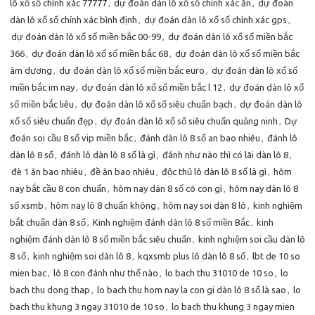
lô xổ số chính xác 77777
,
dự đoán dàn lô xổ số chính xác ăn
,
dự đoán
dàn lô xổ số chính xác bình định
,
dự đoán dàn lô xổ số chính xác gps
,
dự đoán dàn lô xổ số miền bắc 00-99
,
dự đoán dàn lô xổ số miền bắc
366
,
dự đoán dàn lô xổ số miền bắc 68
,
dự đoán dàn lô xổ số miền bắc
âm dương
,
dự đoán dàn lô xổ số miền bắc euro
,
dự đoán dàn lô xổ số
miền bắc im nay
,
dự đoán dàn lô xổ số miền bắc l 12
,
dự đoán dàn lô xổ
số miền bắc liêu
,
dự đoán dàn lô xổ số siêu chuẩn bạch
,
dự đoán dàn lô
xổ số siêu chuẩn đẹp
,
dự đoán dàn lô xổ số siêu chuẩn quảng ninh
,
Dự
đoán soi cầu 8 số vip miền bắc
,
đánh dàn lô 8 số an bao nhiêu
,
đánh lô
dàn lô 8 số
,
đánh lô dàn lô 8 số là gì
,
đánh như nào thì có lãi dàn lô 8
,
đè 1 ăn bao nhiêu
,
đề ăn bao nhiêu
,
độc thủ lô dàn lô 8 số là gì
,
hôm
nay bắt cầu 8 con chuẩn
,
hôm nay dàn 8 số có con gì
,
hôm nay dàn lô 8
số xsmb
,
hôm nay lô 8 chuẩn không
,
hôm nay soi dàn 8 lô
,
kinh nghiệm
bắt chuẩn dàn 8 số
,
Kinh nghiệm đánh dàn lô 8 số miền Bắc
,
kinh
nghiệm đánh dàn lô 8 số miền bắc siêu chuẩn
,
kinh nghiệm soi cầu dàn lô
8 số
,
kinh nghiệm soi dàn lô 8
,
kqxsmb plus lô dàn lô 8 số
,
lbt de 10 so
mien bac
,
lô 8 con đánh như thế nào
,
lo bach thu 31010 de 10 so
,
lo
bach thu dong thap
,
lo bach thu hom nay la con gi dàn lô 8 số là sao
,
lo
bach thu khung 3 ngay 31010 de 10 so
,
lo bach thu khung 3 ngay mien