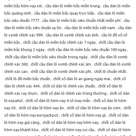
miền bắc hôm nay xôi
,
cầu dàn lô miền bắc miền trung
,
cầu dàn lô miền
bắc quảng ninh
,
cầu dàn lô miền bắc quay trực tiếp
,
cầu dàn lô miền
bắc siêu chuẩn 7777
,
cầu dàn lô miền bắc siêu chuẩn nhất miễn phí
,
cầu
dàn lô miền bắc siêu chuẩn uy tín
,
cầu dàn lô miền bắc việt nam
,
cầu dàn
lô xsmb chính xác 999
,
cầu dàn lô xsmb chính xác ênh
,
cầu lô đề xổ số
miền bắc
,
chốt cầu dàn lô miền bắc chính xác 7 ngày
,
chốt cầu dàn lô
miền bắc khung 2 ngày
,
chốt cầu dàn lô miền bắc siêu chuẩn 100 ngày
,
chốt cầu dàn lô miền bắc siêu chuẩn trong ngày
,
chốt cầu dàn lô xsmb
chính xác 360
,
chốt cầu dàn lô xsmb chính xác âm
,
chốt cầu dàn lô xsmb
chính xác cao
,
chốt cầu dàn lô xsmb chính xác phí
,
chốt lô chuẩn nhất
,
chốt lô đề miền bắc chuẩn
,
chốt số dàn lô an giang ngày mai
,
chốt số
dàn lô chính xác 444
,
chốt số dàn lô chính xác chuẩn
,
chốt số dàn lô
chính xác ray churn
,
chốt số dàn lô chính xác trúng thưởng
,
chốt số dàn
lô español
,
chốt số dàn lô hôm nay 4 số may mắn
,
chốt số dàn lô hôm
nay 56
,
chốt số dàn lô hôm nay ăn
,
chốt số dàn lô hôm nay ăn cơm
,
chốt
số dàn lô hôm nay eurojackpot
,
chốt số dàn lô hôm nay gì
,
chốt số dàn
lô hôm nay giá vàng
,
chốt số dàn lô hôm nay hôm nay
,
chốt số dàn lô
hôm nay khánh hòa
,
chốt số dàn lô hôm nay soi cầu
,
chốt số dàn lô hôm