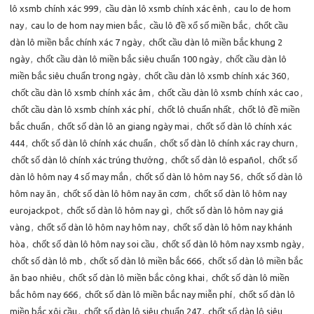
lô xsmb chính xác 999
,
cầu dàn lô xsmb chính xác ênh
,
cau lo de hom
nay
,
cau lo de hom nay mien bắc
,
cầu lô đề xổ số miền bắc
,
chốt cầu
dàn lô miền bắc chính xác 7 ngày
,
chốt cầu dàn lô miền bắc khung 2
ngày
,
chốt cầu dàn lô miền bắc siêu chuẩn 100 ngày
,
chốt cầu dàn lô
miền bắc siêu chuẩn trong ngày
,
chốt cầu dàn lô xsmb chính xác 360
,
chốt cầu dàn lô xsmb chính xác âm
,
chốt cầu dàn lô xsmb chính xác cao
,
chốt cầu dàn lô xsmb chính xác phí
,
chốt lô chuẩn nhất
,
chốt lô đề miền
bắc chuẩn
,
chốt số dàn lô an giang ngày mai
,
chốt số dàn lô chính xác
444
,
chốt số dàn lô chính xác chuẩn
,
chốt số dàn lô chính xác ray churn
,
chốt số dàn lô chính xác trúng thưởng
,
chốt số dàn lô español
,
chốt số
dàn lô hôm nay 4 số may mắn
,
chốt số dàn lô hôm nay 56
,
chốt số dàn lô
hôm nay ăn
,
chốt số dàn lô hôm nay ăn cơm
,
chốt số dàn lô hôm nay
eurojackpot
,
chốt số dàn lô hôm nay gì
,
chốt số dàn lô hôm nay giá
vàng
,
chốt số dàn lô hôm nay hôm nay
,
chốt số dàn lô hôm nay khánh
hòa
,
chốt số dàn lô hôm nay soi cầu
,
chốt số dàn lô hôm nay xsmb ngày
,
chốt số dàn lô mb
,
chốt số dàn lô miền bắc 666
,
chốt số dàn lô miền bắc
ăn bao nhiêu
,
chốt số dàn lô miền bắc công khai
,
chốt số dàn lô miền
bắc hôm nay 666
,
chốt số dàn lô miền bắc nay miễn phí
,
chốt số dàn lô
miền bắc xôi cầu
,
chốt số dàn lô siêu chuẩn 247
,
chốt số dàn lô siêu