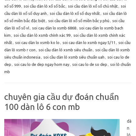
xổ số 999
,
soi cầu dàn lô xổ số bắc
,
soi cầu dàn lô xổ số chủ nhật
,
soi
cầu dàn lô xổ số duy anh
,
soi cầu dàn lô xổ số duy nhất
,
soi cầu dàn lô
xổ số miền bắc đặc biệt
,
soi cầu dàn lô xổ số miền bắc y phú
,
soi cầu
dàn lô xổ số vl
,
soi cau dàn lo xsmb 6868
,
soi cau dàn lo xsmb bach
kim
,
soi cầu dàn lô xsmb chính xác 99
,
soi cầu dàn lô xsmb chính xác
nhất
,
soi cau dàn lo xsmb ko lo
,
soi cau dàn lo xsmb ngay 5/11
,
soi cầu
dàn lô xsmb r con
,
soi cầu dàn lô xsmb siêu chuẩn
,
soi cầu dàn lô xsmb
siêu chuẩn indonesia
,
soi cầu dàn lô xsmb siêu chuẩn uah
,
soi cau lo de
dep
,
soi cau lo de dep ngay hom nay
,
soi cau lo de so dep
,
soi lô chuẩn
mb
chuyên gia cầu dự đoán chuẩn
100 dàn lô 6 con mb
dà
n
lô