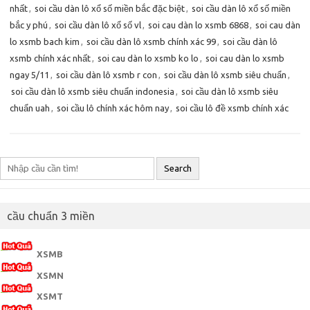
nhất
,
soi cầu dàn lô xổ số miền bắc đặc biệt
,
soi cầu dàn lô xổ số miền
bắc y phú
,
soi cầu dàn lô xổ số vl
,
soi cau dàn lo xsmb 6868
,
soi cau dàn
lo xsmb bach kim
,
soi cầu dàn lô xsmb chính xác 99
,
soi cầu dàn lô
xsmb chính xác nhất
,
soi cau dàn lo xsmb ko lo
,
soi cau dàn lo xsmb
ngay 5/11
,
soi cầu dàn lô xsmb r con
,
soi cầu dàn lô xsmb siêu chuẩn
,
soi cầu dàn lô xsmb siêu chuẩn indonesia
,
soi cầu dàn lô xsmb siêu
chuẩn uah
,
soi cầu lô chính xác hôm nay
,
soi cầu lô đề xsmb chính xác
Search
cầu chuẩn 3 miền
XSMB
XSMN
XSMT