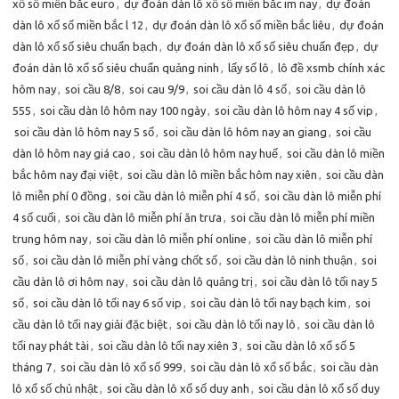
xổ số miền bắc euro
,
dự đoán dàn lô xổ số miền bắc im nay
,
dự đoán
dàn lô xổ số miền bắc l 12
,
dự đoán dàn lô xổ số miền bắc liêu
,
dự đoán
dàn lô xổ số siêu chuẩn bạch
,
dự đoán dàn lô xổ số siêu chuẩn đẹp
,
dự
đoán dàn lô xổ số siêu chuẩn quảng ninh
,
lấy số lô
,
lô đề xsmb chính xác
hôm nay
,
soi cầu 8/8
,
soi cau 9/9
,
soi cầu dàn lô 4 số
,
soi cầu dàn lô
555
,
soi cầu dàn lô hôm nay 100 ngày
,
soi cầu dàn lô hôm nay 4 số vip
,
soi cầu dàn lô hôm nay 5 số
,
soi cầu dàn lô hôm nay an giang
,
soi cầu
dàn lô hôm nay giá cao
,
soi cầu dàn lô hôm nay huế
,
soi cầu dàn lô miền
bắc hôm nay đại việt
,
soi cầu dàn lô miền bắc hôm nay xiên
,
soi cầu dàn
lô miễn phí 0 đồng
,
soi cầu dàn lô miễn phí 4 số
,
soi cầu dàn lô miễn phí
4 số cuối
,
soi cầu dàn lô miễn phí ăn trưa
,
soi cầu dàn lô miễn phí miền
trung hôm nay
,
soi cầu dàn lô miễn phí online
,
soi cầu dàn lô miễn phí
số
,
soi cầu dàn lô miễn phí vàng chốt số
,
soi cầu dàn lô ninh thuận
,
soi
cầu dàn lô ơi hôm nay
,
soi cầu dàn lô quảng trị
,
soi cầu dàn lô tối nay 5
số
,
soi cầu dàn lô tối nay 6 số vip
,
soi cầu dàn lô tối nay bạch kim
,
soi
cầu dàn lô tối nay giải đặc biệt
,
soi cầu dàn lô tối nay lô
,
soi cầu dàn lô
tối nay phát tài
,
soi cầu dàn lô tối nay xiên 3
,
soi cầu dàn lô xổ số 5
tháng 7
,
soi cầu dàn lô xổ số 999
,
soi cầu dàn lô xổ số bắc
,
soi cầu dàn
lô xổ số chủ nhật
,
soi cầu dàn lô xổ số duy anh
,
soi cầu dàn lô xổ số duy