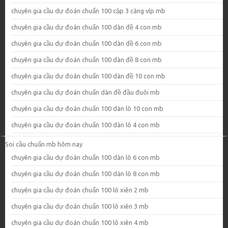
chuyên gia cầu dự đoán chuẩn 100 cặp 3 càng víp mb
chuyên gia cầu dự đoán chuẩn 100 dàn đề 4 con mb
chuyên gia cầu dự đoán chuẩn 100 dàn đề 6 con mb
chuyên gia cầu dự đoán chuẩn 100 dàn đề 8 con mb
chuyên gia cầu dự đoán chuẩn 100 dàn đề 10 con mb
chuyên gia cầu dự đoán chuẩn dàn đề đầu đuôi mb
chuyên gia cầu dự đoán chuẩn 100 dàn lô 10 con mb
chuyên gia cầu dự đoán chuẩn 100 dàn lô 4 con mb
Soi cầu chuẩn mb hôm nay
chuyên gia cầu dự đoán chuẩn 100 dàn lô 6 con mb
chuyên gia cầu dự đoán chuẩn 100 dàn lô 8 con mb
chuyên gia cầu dự đoán chuẩn 100 lô xiên 2 mb
chuyên gia cầu dự đoán chuẩn 100 lô xiên 3 mb
chuyên gia cầu dự đoán chuẩn 100 lô xiên 4 mb