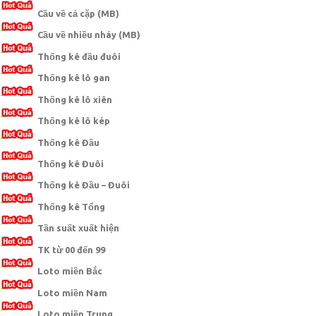
Cầu về cả cặp (MB)
Cầu về nhiều nháy (MB)
Thống kê đầu đuôi
Thống kê lô gan
Thống kê lô xiên
Thống kê lô kép
Thống kê Đầu
Thống kê Đuôi
Thống kê Đầu – Đuôi
Thống kê Tổng
Tần suất xuất hiện
TK từ 00 đến 99
Loto miền Bắc
Loto miền Nam
Loto miền Trung