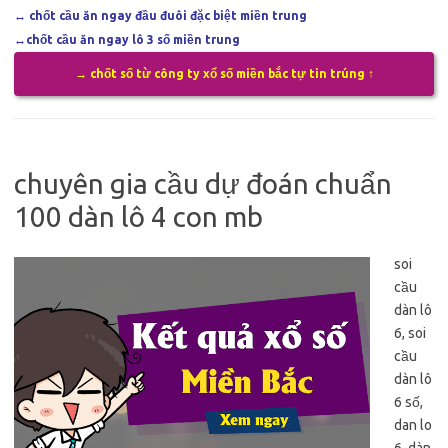
↔
chốt cầu ăn ngay đầu đuôi đặc biệt miền trung
↔
chốt cầu ăn ngay lô 3 số miền trung
→ chốt số từ công ty xổ số miền bắc tự tin trúng ↑
chuyên gia cầu dự đoán chuẩn
100 dàn lô 4 con mb
soi
cầu
dàn lô
6, soi
cầu
dàn lô
6 số,
dan lo