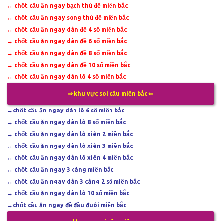
↔
chốt cầu ăn ngay bạch thủ đề miền bắc
↔
chốt cầu ăn ngay song thủ đề miền bắc
↔
chốt cầu ăn ngay dàn đề 4 số miền bắc
↔
chốt cầu ăn ngay dàn đề 6 số miền bắc
↔
chốt cầu ăn ngay dàn đề 8 số miền bắc
↔
chốt cầu ăn ngay dàn đề 10 số miền bắc
↔
chốt cầu ăn ngay dàn lô 4 số miền bắc
⇒ khu vực soi cầu miền bắc ⇐
↔
chốt cầu ăn ngay dàn lô 6 số miền bắc
↔
chốt cầu ăn ngay dàn lô 8 số miền bắc
↔
chốt cầu ăn ngay dàn lô xiên 2 miền bắc
↔
chốt cầu ăn ngay dàn lô xiên 3 miền bắc
↔
chốt cầu ăn ngay dàn lô xiên 4 miền bắc
↔
chốt cầu ăn ngay 3 càng miền bắc
↔
chốt cầu ăn ngay dàn 3 càng 2 số miền bắc
↔
chốt cầu ăn ngay dàn lô 10 số miền bắc
↔
chốt cầu ăn ngay đề đầu đuôi miền bắc