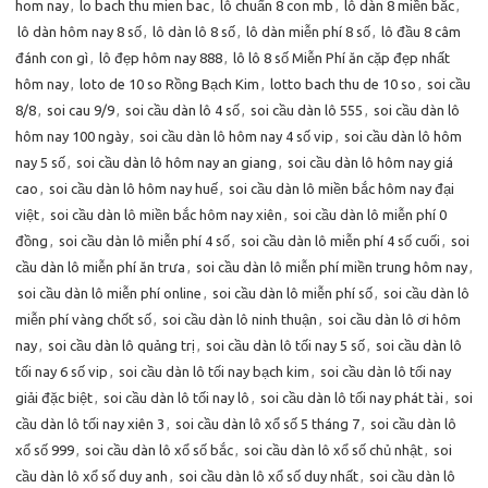
hom nay
,
lo bach thu mien bac
,
lô chuẩn 8 con mb
,
lô dàn 8 miền bắc
,
lô dàn hôm nay 8 số
,
lô dàn lô 8 số
,
lô dàn miễn phí 8 số
,
lô đầu 8 câm
đánh con gì
,
lô đẹp hôm nay 888
,
lô lô 8 số Miễn Phí ăn cặp đẹp nhất
hôm nay
,
loto de 10 so Rồng Bạch Kim
,
lotto bach thu de 10 so
,
soi cầu
8/8
,
soi cau 9/9
,
soi cầu dàn lô 4 số
,
soi cầu dàn lô 555
,
soi cầu dàn lô
hôm nay 100 ngày
,
soi cầu dàn lô hôm nay 4 số vip
,
soi cầu dàn lô hôm
nay 5 số
,
soi cầu dàn lô hôm nay an giang
,
soi cầu dàn lô hôm nay giá
cao
,
soi cầu dàn lô hôm nay huế
,
soi cầu dàn lô miền bắc hôm nay đại
việt
,
soi cầu dàn lô miền bắc hôm nay xiên
,
soi cầu dàn lô miễn phí 0
đồng
,
soi cầu dàn lô miễn phí 4 số
,
soi cầu dàn lô miễn phí 4 số cuối
,
soi
cầu dàn lô miễn phí ăn trưa
,
soi cầu dàn lô miễn phí miền trung hôm nay
,
soi cầu dàn lô miễn phí online
,
soi cầu dàn lô miễn phí số
,
soi cầu dàn lô
miễn phí vàng chốt số
,
soi cầu dàn lô ninh thuận
,
soi cầu dàn lô ơi hôm
nay
,
soi cầu dàn lô quảng trị
,
soi cầu dàn lô tối nay 5 số
,
soi cầu dàn lô
tối nay 6 số vip
,
soi cầu dàn lô tối nay bạch kim
,
soi cầu dàn lô tối nay
giải đặc biệt
,
soi cầu dàn lô tối nay lô
,
soi cầu dàn lô tối nay phát tài
,
soi
cầu dàn lô tối nay xiên 3
,
soi cầu dàn lô xổ số 5 tháng 7
,
soi cầu dàn lô
xổ số 999
,
soi cầu dàn lô xổ số bắc
,
soi cầu dàn lô xổ số chủ nhật
,
soi
cầu dàn lô xổ số duy anh
,
soi cầu dàn lô xổ số duy nhất
,
soi cầu dàn lô