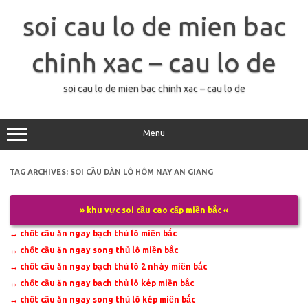
Skip
to
soi cau lo de mien bac
content
chinh xac – cau lo de
soi cau lo de mien bac chinh xac – cau lo de
Menu
TAG ARCHIVES:
SOI CẦU DÀN LÔ HÔM NAY AN GIANG
» khu vực soi cầu cao cấp miền bắc «
↔
chốt cầu ăn ngay bạch thủ lô miền bắc
↔
chốt cầu ăn ngay song thủ lô miền bắc
↔
chốt cầu ăn ngay bạch thủ lô 2 nháy miền bắc
↔
chốt cầu ăn ngay bạch thủ lô kép miền bắc
↔
chốt cầu ăn ngay song thủ lô kép miền bắc