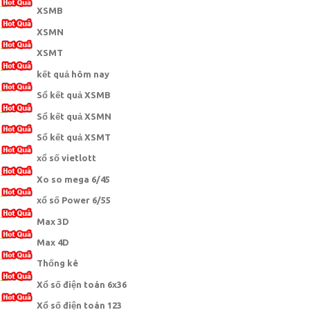
XSMB
XSMN
XSMT
kết quả hôm nay
Sổ kết quả XSMB
Sổ kết quả XSMN
Sổ kết quả XSMT
xổ số vietlott
Xo so mega 6/45
xổ số Power 6/55
Max 3D
Max 4D
Thống kê
Xổ số điện toán 6x36
Xổ số điện toán 123