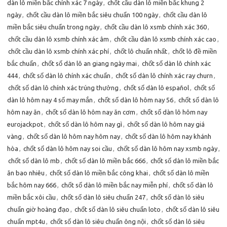
dàn lô miền bắc chính xác 7 ngày
,
chốt cầu dàn lô miền bắc khung 2
ngày
,
chốt cầu dàn lô miền bắc siêu chuẩn 100 ngày
,
chốt cầu dàn lô
miền bắc siêu chuẩn trong ngày
,
chốt cầu dàn lô xsmb chính xác 360
,
chốt cầu dàn lô xsmb chính xác âm
,
chốt cầu dàn lô xsmb chính xác cao
,
chốt cầu dàn lô xsmb chính xác phí
,
chốt lô chuẩn nhất
,
chốt lô đề miền
bắc chuẩn
,
chốt số dàn lô an giang ngày mai
,
chốt số dàn lô chính xác
444
,
chốt số dàn lô chính xác chuẩn
,
chốt số dàn lô chính xác ray churn
,
chốt số dàn lô chính xác trúng thưởng
,
chốt số dàn lô español
,
chốt số
dàn lô hôm nay 4 số may mắn
,
chốt số dàn lô hôm nay 56
,
chốt số dàn lô
hôm nay ăn
,
chốt số dàn lô hôm nay ăn cơm
,
chốt số dàn lô hôm nay
eurojackpot
,
chốt số dàn lô hôm nay gì
,
chốt số dàn lô hôm nay giá
vàng
,
chốt số dàn lô hôm nay hôm nay
,
chốt số dàn lô hôm nay khánh
hòa
,
chốt số dàn lô hôm nay soi cầu
,
chốt số dàn lô hôm nay xsmb ngày
,
chốt số dàn lô mb
,
chốt số dàn lô miền bắc 666
,
chốt số dàn lô miền bắc
ăn bao nhiêu
,
chốt số dàn lô miền bắc công khai
,
chốt số dàn lô miền
bắc hôm nay 666
,
chốt số dàn lô miền bắc nay miễn phí
,
chốt số dàn lô
miền bắc xôi cầu
,
chốt số dàn lô siêu chuẩn 247
,
chốt số dàn lô siêu
chuẩn giờ hoàng đạo
,
chốt số dàn lô siêu chuẩn loto
,
chốt số dàn lô siêu
chuẩn mpt4u
,
chốt số dàn lô siêu chuẩn ông nội
,
chốt số dàn lô siêu