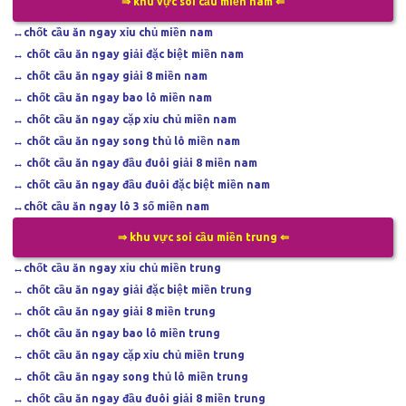
⇒ khu vực soi cầu miền nam ⇐
↔
chốt cầu ăn ngay xỉu chủ miền nam
↔
chốt cầu ăn ngay giải đặc biệt miền nam
↔
chốt cầu ăn ngay giải 8 miền nam
↔
chốt cầu ăn ngay bao lô miền nam
↔
chốt cầu ăn ngay cặp xỉu chủ miền nam
↔
chốt cầu ăn ngay song thủ lô miền nam
↔
chốt cầu ăn ngay đầu đuôi giải 8 miền nam
↔
chốt cầu ăn ngay đầu đuôi đặc biệt miền nam
↔
chốt cầu ăn ngay lô 3 số miền nam
⇒ khu vực soi cầu miền trung ⇐
↔
chốt cầu ăn ngay xỉu chủ miền trung
↔
chốt cầu ăn ngay giải đặc biệt miền trung
↔
chốt cầu ăn ngay giải 8 miền trung
↔
chốt cầu ăn ngay bao lô miền trung
↔
chốt cầu ăn ngay cặp xỉu chủ miền trung
↔
chốt cầu ăn ngay song thủ lô miền trung
↔
chốt cầu ăn ngay đầu đuôi giải 8 miền trung