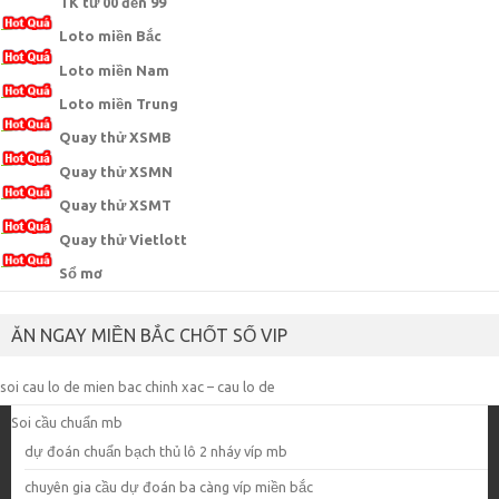
TK từ 00 đến 99
Loto miền Bắc
Loto miền Nam
Loto miền Trung
Quay thử XSMB
Quay thử XSMN
Quay thử XSMT
Quay thử Vietlott
Sổ mơ
ĂN NGAY MIỀN BẮC CHỐT SỐ VIP
soi cau lo de mien bac chinh xac – cau lo de
Soi cầu chuẩn mb
dự đoán chuẩn bạch thủ lô 2 nháy víp mb
chuyên gia cầu dự đoán ba càng víp miền bắc