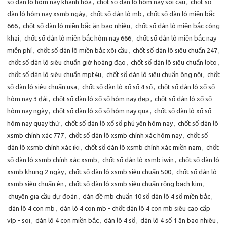
số dàn lô hôm nay khánh hòa
,
chốt số dàn lô hôm nay soi cầu
,
chốt số
dàn lô hôm nay xsmb ngày
,
chốt số dàn lô mb
,
chốt số dàn lô miền bắc
666
,
chốt số dàn lô miền bắc ăn bao nhiêu
,
chốt số dàn lô miền bắc công
khai
,
chốt số dàn lô miền bắc hôm nay 666
,
chốt số dàn lô miền bắc nay
miễn phí
,
chốt số dàn lô miền bắc xôi cầu
,
chốt số dàn lô siêu chuẩn 247
,
chốt số dàn lô siêu chuẩn giờ hoàng đạo
,
chốt số dàn lô siêu chuẩn loto
,
chốt số dàn lô siêu chuẩn mpt4u
,
chốt số dàn lô siêu chuẩn ông nội
,
chốt
số dàn lô siêu chuẩn usa
,
chốt số dàn lô xổ số 4 số
,
chốt số dàn lô xổ số
hôm nay 3 đài
,
chốt số dàn lô xổ số hôm nay đẹp
,
chốt số dàn lô xổ số
hôm nay ngày
,
chốt số dàn lô xổ số hôm nay qua
,
chốt số dàn lô xổ số
hôm nay quay thử
,
chốt số dàn lô xổ số phú yên hôm nay
,
chốt số dàn lô
xsmb chính xác 777
,
chốt số dàn lô xsmb chính xác hôm nay
,
chốt số
dàn lô xsmb chính xác iki
,
chốt số dàn lô xsmb chính xác miền nam
,
chốt
số dàn lô xsmb chính xác xsmb
,
chốt số dàn lô xsmb iwin
,
chốt số dàn lô
xsmb khung 2 ngày
,
chốt số dàn lô xsmb siêu chuẩn 500
,
chốt số dàn lô
xsmb siêu chuẩn ên
,
chốt số dàn lô xsmb siêu chuẩn rồng bạch kim
,
chuyên gia cầu dự đoán
,
dàn đề mb chuẩn 10 số dàn lô 4 số miền bắc
,
dàn lô 4 con mb
,
dàn lô 4 con mb - chốt dàn lô 4 con mb siêu cao cấp
víp - soi
,
dàn lô 4 con miền bắc
,
dàn lô 4 số
,
dàn lô 4 số 1 ăn bao nhiêu
,