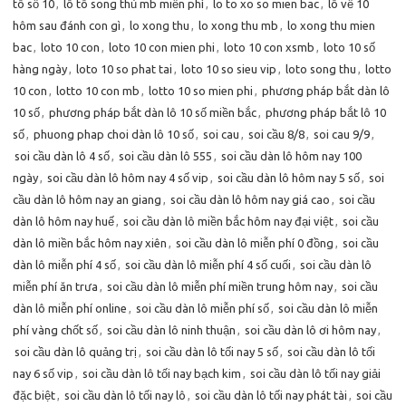
tô số 10
,
lô tô song thủ mb miễn phí
,
lo to xo so mien bac
,
lô về 10
hôm sau đánh con gì
,
lo xong thu
,
lo xong thu mb
,
lo xong thu mien
bac
,
loto 10 con
,
loto 10 con mien phi
,
loto 10 con xsmb
,
loto 10 số
hàng ngày
,
loto 10 so phat tai
,
loto 10 so sieu vip
,
loto song thu
,
lotto
10 con
,
lotto 10 con mb
,
lotto 10 so mien phi
,
phương pháp bắt dàn lô
10 số
,
phương pháp bắt dàn lô 10 số miền bắc
,
phương pháp bắt lô 10
số
,
phuong phap choi dàn lô 10 số
,
soi cau
,
soi cầu 8/8
,
soi cau 9/9
,
soi cầu dàn lô 4 số
,
soi cầu dàn lô 555
,
soi cầu dàn lô hôm nay 100
ngày
,
soi cầu dàn lô hôm nay 4 số vip
,
soi cầu dàn lô hôm nay 5 số
,
soi
cầu dàn lô hôm nay an giang
,
soi cầu dàn lô hôm nay giá cao
,
soi cầu
dàn lô hôm nay huế
,
soi cầu dàn lô miền bắc hôm nay đại việt
,
soi cầu
dàn lô miền bắc hôm nay xiên
,
soi cầu dàn lô miễn phí 0 đồng
,
soi cầu
dàn lô miễn phí 4 số
,
soi cầu dàn lô miễn phí 4 số cuối
,
soi cầu dàn lô
miễn phí ăn trưa
,
soi cầu dàn lô miễn phí miền trung hôm nay
,
soi cầu
dàn lô miễn phí online
,
soi cầu dàn lô miễn phí số
,
soi cầu dàn lô miễn
phí vàng chốt số
,
soi cầu dàn lô ninh thuận
,
soi cầu dàn lô ơi hôm nay
,
soi cầu dàn lô quảng trị
,
soi cầu dàn lô tối nay 5 số
,
soi cầu dàn lô tối
nay 6 số vip
,
soi cầu dàn lô tối nay bạch kim
,
soi cầu dàn lô tối nay giải
đặc biệt
,
soi cầu dàn lô tối nay lô
,
soi cầu dàn lô tối nay phát tài
,
soi cầu