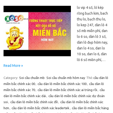
lo vip 4 số, lô kép
rồng bạch kim, bach
thu lo, bạch thu lo,
lo kep 247, dàn lô 4
số mb miễn phí, dan
lo 6 so, dàn lô 3 số,
dàn lô đẹp hôm nay,
dan lo 4 so, dan lo
10 so, dan lo 6, dàn
lô 6 số miền phí,…
Read More »
Category:
Soi cầu chuẩn mb
Soi cầu chuẩn mb hôm nay
Thẻ:
cầu dàn lô
miền bắc chính xác 00
,
cầu dàn lô miền bắc chính xác 100
,
cầu dàn lô
miền bắc chính xác 70
,
cầu dàn lô miền bắc chính xác ai trúng rồi
,
cầu
dàn lô miền bắc chính xác dài
,
cầu dàn lô miền bắc chính xác dự đoán
soi
,
cầu dàn lô miền bắc chính xác đề
,
cầu dàn lô miền bắc chính xác
hơn
,
cầu dàn lô miền bắc chính xác leadertek
,
cầu dàn lô miền bắc hàng