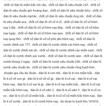
chốt số dàn lô miền bắc xôi cầu
,
chốt số dàn lô siêu chuẩn 247
,
chốt số
dàn lô siêu chuẩn giờ hoàng đạo
,
chốt số dàn lô siêu chuẩn loto
,
chốt số
dàn lô siêu chuẩn mpt4u
,
chốt số dàn lô siêu chuẩn ông nội
,
chốt số dàn
lô siêu chuẩn usa
,
chốt số dàn lô xổ số 4 số
,
chốt số dàn lô xổ số hôm
nay 3 đài
,
chốt số dàn lô xổ số hôm nay đẹp
,
chốt số dàn lô xổ số hôm
nay ngày
,
chốt số dàn lô xổ số hôm nay qua
,
chốt số dàn lô xổ số hôm
nay quay thử
,
chốt số dàn lô xổ số phú yên hôm nay
,
chốt số dàn lô
xsmb chính xác 777
,
chốt số dàn lô xsmb chính xác hôm nay
,
chốt số
dàn lô xsmb chính xác iki
,
chốt số dàn lô xsmb chính xác miền nam
,
chốt
số dàn lô xsmb chính xác xsmb
,
chốt số dàn lô xsmb iwin
,
chốt số dàn lô
xsmb khung 2 ngày
,
chốt số dàn lô xsmb siêu chuẩn 500
,
chốt số dàn lô
xsmb siêu chuẩn ên
,
chốt số dàn lô xsmb siêu chuẩn rồng bạch kim
,
chuyên gia cầu dự đoán
,
dàn lô 6 con mb
,
dàn lô 6 con miền bắc
,
dàn
lô 6 số về con gì
,
dàn lô 6 số về số gì
,
dàn lô 6 số vip
,
dàn lô 6 số vip
hôm nay
,
dàn lô 6 số vip là gì
,
dàn lô 6 số vip miền bắc
,
dàn lô 6 số vip
miền bắc hôm nay
,
dàn lô 6 số xiên 2
,
dàn lô 6 số xiên 3
,
dàn lô 6 số xo
so
,
dàn lô 6 số xổ số miền bắc
,
dàn lô 6 số xổ số miền bắc hôm nay
,
dàn
lô 6 số xsmb
,
dàn lô 6 số xsmb hôm nay
,
du doan lo bach thu 101010
,