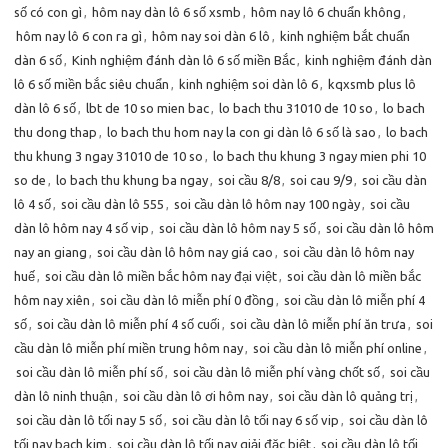
số có con gì
,
hôm nay dàn lô 6 số xsmb
,
hôm nay lô 6 chuẩn không
,
hôm nay lô 6 con ra gì
,
hôm nay soi dàn 6 lô
,
kinh nghiệm bắt chuẩn
dàn 6 số
,
Kinh nghiệm đánh dàn lô 6 số miền Bắc
,
kinh nghiệm đánh dàn
lô 6 số miền bắc siêu chuẩn
,
kinh nghiệm soi dàn lô 6
,
kqxsmb plus lô
dàn lô 6 số
,
lbt de 10 so mien bac
,
lo bach thu 31010 de 10 so
,
lo bach
thu dong thap
,
lo bach thu hom nay la con gi dàn lô 6 số là sao
,
lo bach
thu khung 3 ngay 31010 de 10 so
,
lo bach thu khung 3 ngay mien phi 10
so de
,
lo bach thu khung ba ngay
,
soi cầu 8/8
,
soi cau 9/9
,
soi cầu dàn
lô 4 số
,
soi cầu dàn lô 555
,
soi cầu dàn lô hôm nay 100 ngày
,
soi cầu
dàn lô hôm nay 4 số vip
,
soi cầu dàn lô hôm nay 5 số
,
soi cầu dàn lô hôm
nay an giang
,
soi cầu dàn lô hôm nay giá cao
,
soi cầu dàn lô hôm nay
huế
,
soi cầu dàn lô miền bắc hôm nay đại việt
,
soi cầu dàn lô miền bắc
hôm nay xiên
,
soi cầu dàn lô miễn phí 0 đồng
,
soi cầu dàn lô miễn phí 4
số
,
soi cầu dàn lô miễn phí 4 số cuối
,
soi cầu dàn lô miễn phí ăn trưa
,
soi
cầu dàn lô miễn phí miền trung hôm nay
,
soi cầu dàn lô miễn phí online
,
soi cầu dàn lô miễn phí số
,
soi cầu dàn lô miễn phí vàng chốt số
,
soi cầu
dàn lô ninh thuận
,
soi cầu dàn lô ơi hôm nay
,
soi cầu dàn lô quảng trị
,
soi cầu dàn lô tối nay 5 số
,
soi cầu dàn lô tối nay 6 số vip
,
soi cầu dàn lô
tối nay bạch kim
,
soi cầu dàn lô tối nay giải đặc biệt
,
soi cầu dàn lô tối