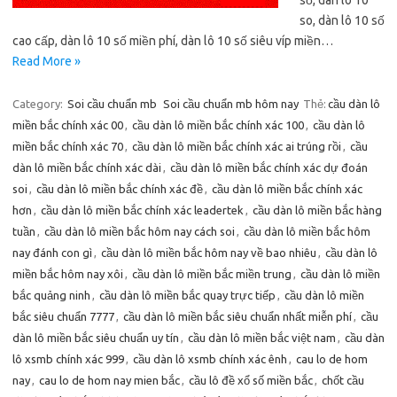
số, dan lo 10
so, dàn lô 10 số
cao cấp, dàn lô 10 số miền phí, dàn lô 10 số siêu víp miền…
Read More »
Category:
Soi cầu chuẩn mb
Soi cầu chuẩn mb hôm nay
Thẻ:
cầu dàn lô
miền bắc chính xác 00
,
cầu dàn lô miền bắc chính xác 100
,
cầu dàn lô
miền bắc chính xác 70
,
cầu dàn lô miền bắc chính xác ai trúng rồi
,
cầu
dàn lô miền bắc chính xác dài
,
cầu dàn lô miền bắc chính xác dự đoán
soi
,
cầu dàn lô miền bắc chính xác đề
,
cầu dàn lô miền bắc chính xác
hơn
,
cầu dàn lô miền bắc chính xác leadertek
,
cầu dàn lô miền bắc hàng
tuần
,
cầu dàn lô miền bắc hôm nay cách soi
,
cầu dàn lô miền bắc hôm
nay đánh con gì
,
cầu dàn lô miền bắc hôm nay về bao nhiêu
,
cầu dàn lô
miền bắc hôm nay xôi
,
cầu dàn lô miền bắc miền trung
,
cầu dàn lô miền
bắc quảng ninh
,
cầu dàn lô miền bắc quay trực tiếp
,
cầu dàn lô miền
bắc siêu chuẩn 7777
,
cầu dàn lô miền bắc siêu chuẩn nhất miễn phí
,
cầu
dàn lô miền bắc siêu chuẩn uy tín
,
cầu dàn lô miền bắc việt nam
,
cầu dàn
lô xsmb chính xác 999
,
cầu dàn lô xsmb chính xác ênh
,
cau lo de hom
nay
,
cau lo de hom nay mien bắc
,
cầu lô đề xổ số miền bắc
,
chốt cầu