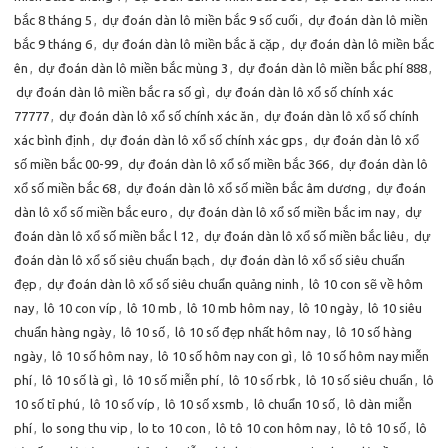
bắc 8 tháng 5
,
dự đoán dàn lô miền bắc 9 số cuối
,
dự đoán dàn lô miền
bắc 9 tháng 6
,
dự đoán dàn lô miền bắc ă cặp
,
dự đoán dàn lô miền bắc
ên
,
dự đoán dàn lô miền bắc mùng 3
,
dự đoán dàn lô miền bắc phí 888
,
dự đoán dàn lô miền bắc ra số gì
,
dự đoán dàn lô xổ số chính xác
77777
,
dự đoán dàn lô xổ số chính xác ăn
,
dự đoán dàn lô xổ số chính
xác bình định
,
dự đoán dàn lô xổ số chính xác gps
,
dự đoán dàn lô xổ
số miền bắc 00-99
,
dự đoán dàn lô xổ số miền bắc 366
,
dự đoán dàn lô
xổ số miền bắc 68
,
dự đoán dàn lô xổ số miền bắc âm dương
,
dự đoán
dàn lô xổ số miền bắc euro
,
dự đoán dàn lô xổ số miền bắc im nay
,
dự
đoán dàn lô xổ số miền bắc l 12
,
dự đoán dàn lô xổ số miền bắc liêu
,
dự
đoán dàn lô xổ số siêu chuẩn bạch
,
dự đoán dàn lô xổ số siêu chuẩn
đẹp
,
dự đoán dàn lô xổ số siêu chuẩn quảng ninh
,
lô 10 con sẽ về hôm
nay
,
lô 10 con víp
,
lô 10 mb
,
lô 10 mb hôm nay
,
lô 10 ngày
,
lô 10 siêu
chuẩn hàng ngày
,
lô 10 số
,
lô 10 số đẹp nhất hôm nay
,
lô 10 số hàng
ngày
,
lô 10 số hôm nay
,
lô 10 số hôm nay con gì
,
lô 10 số hôm nay miễn
phí
,
lô 10 số là gì
,
lô 10 số miễn phí
,
lô 10 số rbk
,
lô 10 số siêu chuẩn
,
lô
10 số tỉ phú
,
lô 10 số víp
,
lô 10 số xsmb
,
lô chuẩn 10 số
,
lô dàn miễn
phí
,
lo song thu vip
,
lo to 10 con
,
lô tô 10 con hôm nay
,
lô tô 10 số
,
lô