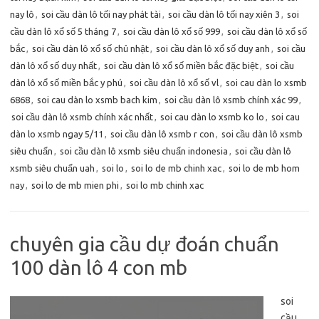
nay lô
,
soi cầu dàn lô tối nay phát tài
,
soi cầu dàn lô tối nay xiên 3
,
soi
cầu dàn lô xổ số 5 tháng 7
,
soi cầu dàn lô xổ số 999
,
soi cầu dàn lô xổ số
bắc
,
soi cầu dàn lô xổ số chủ nhật
,
soi cầu dàn lô xổ số duy anh
,
soi cầu
dàn lô xổ số duy nhất
,
soi cầu dàn lô xổ số miền bắc đặc biệt
,
soi cầu
dàn lô xổ số miền bắc y phú
,
soi cầu dàn lô xổ số vl
,
soi cau dàn lo xsmb
6868
,
soi cau dàn lo xsmb bach kim
,
soi cầu dàn lô xsmb chính xác 99
,
soi cầu dàn lô xsmb chính xác nhất
,
soi cau dàn lo xsmb ko lo
,
soi cau
dàn lo xsmb ngay 5/11
,
soi cầu dàn lô xsmb r con
,
soi cầu dàn lô xsmb
siêu chuẩn
,
soi cầu dàn lô xsmb siêu chuẩn indonesia
,
soi cầu dàn lô
xsmb siêu chuẩn uah
,
soi lo
,
soi lo de mb chinh xac
,
soi lo de mb hom
nay
,
soi lo de mb mien phi
,
soi lo mb chinh xac
chuyên gia cầu dự đoán chuẩn
100 dàn lô 4 con mb
soi
cầu