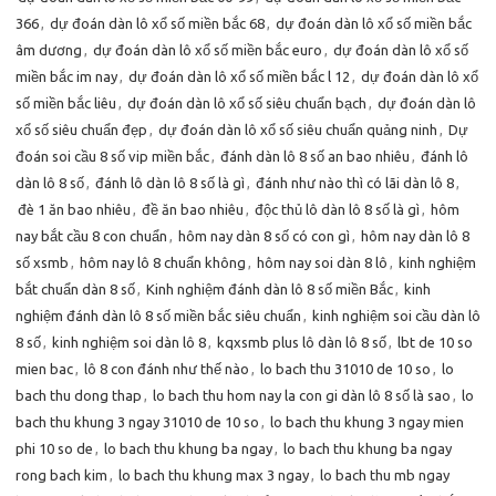
366
,
dự đoán dàn lô xổ số miền bắc 68
,
dự đoán dàn lô xổ số miền bắc
âm dương
,
dự đoán dàn lô xổ số miền bắc euro
,
dự đoán dàn lô xổ số
miền bắc im nay
,
dự đoán dàn lô xổ số miền bắc l 12
,
dự đoán dàn lô xổ
số miền bắc liêu
,
dự đoán dàn lô xổ số siêu chuẩn bạch
,
dự đoán dàn lô
xổ số siêu chuẩn đẹp
,
dự đoán dàn lô xổ số siêu chuẩn quảng ninh
,
Dự
đoán soi cầu 8 số vip miền bắc
,
đánh dàn lô 8 số an bao nhiêu
,
đánh lô
dàn lô 8 số
,
đánh lô dàn lô 8 số là gì
,
đánh như nào thì có lãi dàn lô 8
,
đè 1 ăn bao nhiêu
,
đề ăn bao nhiêu
,
độc thủ lô dàn lô 8 số là gì
,
hôm
nay bắt cầu 8 con chuẩn
,
hôm nay dàn 8 số có con gì
,
hôm nay dàn lô 8
số xsmb
,
hôm nay lô 8 chuẩn không
,
hôm nay soi dàn 8 lô
,
kinh nghiệm
bắt chuẩn dàn 8 số
,
Kinh nghiệm đánh dàn lô 8 số miền Bắc
,
kinh
nghiệm đánh dàn lô 8 số miền bắc siêu chuẩn
,
kinh nghiệm soi cầu dàn lô
8 số
,
kinh nghiệm soi dàn lô 8
,
kqxsmb plus lô dàn lô 8 số
,
lbt de 10 so
mien bac
,
lô 8 con đánh như thế nào
,
lo bach thu 31010 de 10 so
,
lo
bach thu dong thap
,
lo bach thu hom nay la con gi dàn lô 8 số là sao
,
lo
bach thu khung 3 ngay 31010 de 10 so
,
lo bach thu khung 3 ngay mien
phi 10 so de
,
lo bach thu khung ba ngay
,
lo bach thu khung ba ngay
rong bach kim
,
lo bach thu khung max 3 ngay
,
lo bach thu mb ngay