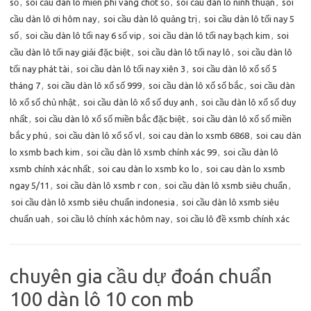
số
,
soi cầu dàn lô miễn phí vàng chốt số
,
soi cầu dàn lô ninh thuận
,
soi
cầu dàn lô ơi hôm nay
,
soi cầu dàn lô quảng trị
,
soi cầu dàn lô tối nay 5
số
,
soi cầu dàn lô tối nay 6 số vip
,
soi cầu dàn lô tối nay bạch kim
,
soi
cầu dàn lô tối nay giải đặc biệt
,
soi cầu dàn lô tối nay lô
,
soi cầu dàn lô
tối nay phát tài
,
soi cầu dàn lô tối nay xiên 3
,
soi cầu dàn lô xổ số 5
tháng 7
,
soi cầu dàn lô xổ số 999
,
soi cầu dàn lô xổ số bắc
,
soi cầu dàn
lô xổ số chủ nhật
,
soi cầu dàn lô xổ số duy anh
,
soi cầu dàn lô xổ số duy
nhất
,
soi cầu dàn lô xổ số miền bắc đặc biệt
,
soi cầu dàn lô xổ số miền
bắc y phú
,
soi cầu dàn lô xổ số vl
,
soi cau dàn lo xsmb 6868
,
soi cau dàn
lo xsmb bach kim
,
soi cầu dàn lô xsmb chính xác 99
,
soi cầu dàn lô
xsmb chính xác nhất
,
soi cau dàn lo xsmb ko lo
,
soi cau dàn lo xsmb
ngay 5/11
,
soi cầu dàn lô xsmb r con
,
soi cầu dàn lô xsmb siêu chuẩn
,
soi cầu dàn lô xsmb siêu chuẩn indonesia
,
soi cầu dàn lô xsmb siêu
chuẩn uah
,
soi cầu lô chính xác hôm nay
,
soi cầu lô đề xsmb chính xác
chuyên gia cầu dự đoán chuẩn
100 dàn lô 10 con mb