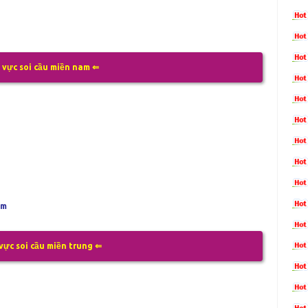
 vực soi cầu miền nam ⇐
am
vực soi cầu miền trung ⇐