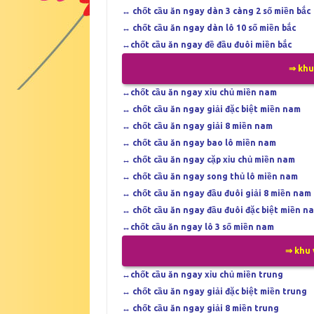
↔
chốt cầu ăn ngay dàn 3 càng 2 số miền bắc
↔
chốt cầu ăn ngay dàn lô 10 số miền bắc
↔
chốt cầu ăn ngay đề đầu đuôi miền bắc
⇒ khu
↔
chốt cầu ăn ngay xỉu chủ miền nam
↔
chốt cầu ăn ngay giải đặc biệt miền nam
↔
chốt cầu ăn ngay giải 8 miền nam
↔
chốt cầu ăn ngay bao lô miền nam
↔
chốt cầu ăn ngay cặp xỉu chủ miền nam
↔
chốt cầu ăn ngay song thủ lô miền nam
↔
chốt cầu ăn ngay đầu đuôi giải 8 miền nam
↔
chốt cầu ăn ngay đầu đuôi đặc biệt miền n
↔
chốt cầu ăn ngay lô 3 số miền nam
⇒ khu 
↔
chốt cầu ăn ngay xỉu chủ miền trung
↔
chốt cầu ăn ngay giải đặc biệt miền trung
↔
chốt cầu ăn ngay giải 8 miền trung