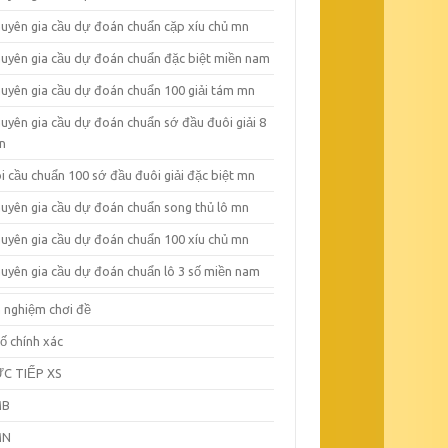
huyên gia cầu dự đoán chuẩn cặp xíu chủ mn
huyên gia cầu dự đoán chuẩn đặc biệt miền nam
huyên gia cầu dự đoán chuẩn 100 giải tám mn
huyên gia cầu dự đoán chuẩn sớ đầu đuôi giải 8
n
i cầu chuẩn 100 sớ đầu đuôi giải đặc biệt mn
huyên gia cầu dự đoán chuẩn song thủ lô mn
huyên gia cầu dự đoán chuẩn 100 xíu chủ mn
huyên gia cầu dự đoán chuẩn lô 3 số miền nam
h nghiệm chơi đề
ố chính xác
C TIẾP XS
MB
MN