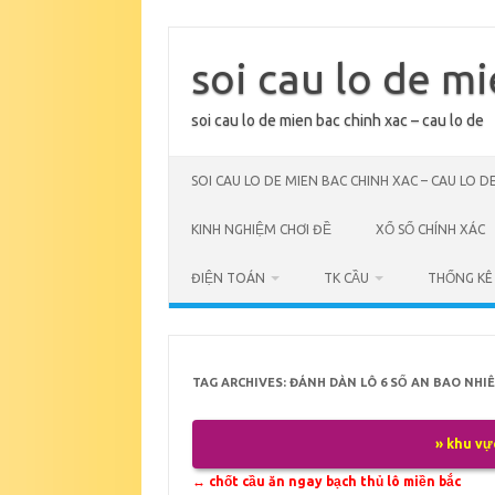
Skip
to
content
soi cau lo de mi
soi cau lo de mien bac chinh xac – cau lo de
SOI CAU LO DE MIEN BAC CHINH XAC – CAU LO D
KINH NGHIỆM CHƠI ĐỀ
XỔ SỐ CHÍNH XÁC
ĐIỆN TOÁN
TK CẦU
THỐNG KÊ
TAG ARCHIVES:
ĐÁNH DÀN LÔ 6 SỐ AN BAO NHI
» khu vực
↔
chốt cầu ăn ngay bạch thủ lô miền bắc