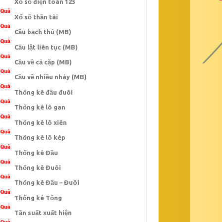
Xổ số điện toán 123
Xổ số thần tài
Cầu bạch thủ (MB)
Cầu lật liên tục (MB)
Cầu về cả cặp (MB)
Cầu về nhiều nháy (MB)
Thống kê đầu đuôi
Thống kê lô gan
Thống kê lô xiên
Thống kê lô kép
Thống kê Đầu
Thống kê Đuôi
Thống kê Đầu – Đuôi
Thống kê Tổng
Tần suất xuất hiện