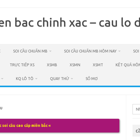
en bac chinh xac – cau lo 
E
SOI CẦU CHUẨN MB
SOI CẦU CHUẨN MB HÔM NAY
SOI
TRỰC TIẾP XS
XSMB
XSMN
XSMT
KẾT QUẢ HÔ
KQ LÔ TÔ
QUAY THỬ
SỔ MƠ
ÊU
 soi cầu cao cấp miền bắc «
c