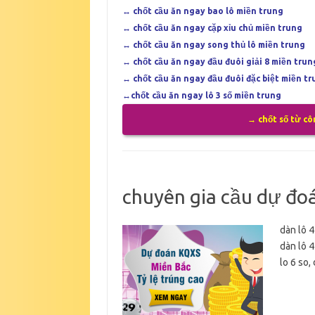
↔
chốt cầu ăn ngay bao lô miền trung
↔
chốt cầu ăn ngay cặp xỉu chủ miền trung
↔
chốt cầu ăn ngay song thủ lô miền trung
↔
chốt cầu ăn ngay đầu đuôi giải 8 miền trun
↔
chốt cầu ăn ngay đầu đuôi đặc biệt miền t
↔
chốt cầu ăn ngay lô 3 số miền trung
→ chốt số từ côn
chuyên gia cầu dự đo
dàn lô 4
dàn lô 4
lo 6 so,