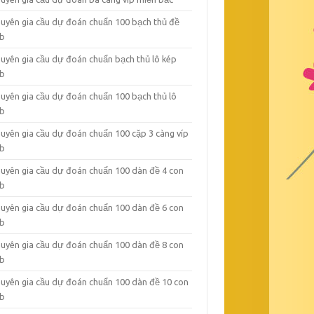
huyên gia cầu dự đoán chuẩn 100 bạch thủ đề
b
huyên gia cầu dự đoán chuẩn bạch thủ lô kép
b
huyên gia cầu dự đoán chuẩn 100 bạch thủ lô
b
huyên gia cầu dự đoán chuẩn 100 cặp 3 càng víp
b
huyên gia cầu dự đoán chuẩn 100 dàn đề 4 con
b
huyên gia cầu dự đoán chuẩn 100 dàn đề 6 con
b
huyên gia cầu dự đoán chuẩn 100 dàn đề 8 con
b
huyên gia cầu dự đoán chuẩn 100 dàn đề 10 con
b