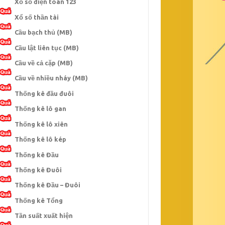
Xổ số điện toán 123
Xổ số thần tài
Cầu bạch thủ (MB)
Cầu lật liên tục (MB)
Cầu về cả cặp (MB)
Cầu về nhiều nháy (MB)
Thống kê đầu đuôi
Thống kê lô gan
Thống kê lô xiên
Thống kê lô kép
Thống kê Đầu
Thống kê Đuôi
Thống kê Đầu – Đuôi
Thống kê Tổng
Tần suất xuất hiện