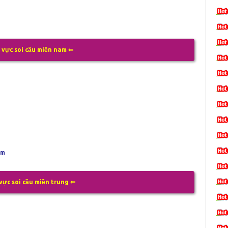
 vực soi cầu miền nam ⇐
am
vực soi cầu miền trung ⇐