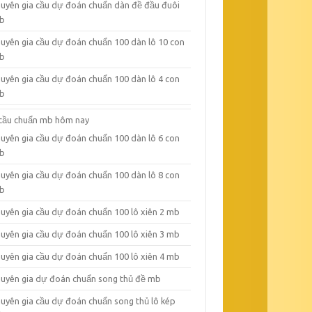
huyên gia cầu dự đoán chuẩn dàn đề đầu đuôi
b
huyên gia cầu dự đoán chuẩn 100 dàn lô 10 con
b
huyên gia cầu dự đoán chuẩn 100 dàn lô 4 con
b
 cầu chuẩn mb hôm nay
huyên gia cầu dự đoán chuẩn 100 dàn lô 6 con
b
huyên gia cầu dự đoán chuẩn 100 dàn lô 8 con
b
huyên gia cầu dự đoán chuẩn 100 lô xiên 2 mb
huyên gia cầu dự đoán chuẩn 100 lô xiên 3 mb
huyên gia cầu dự đoán chuẩn 100 lô xiên 4 mb
huyên gia dự đoán chuẩn song thủ đề mb
huyên gia cầu dự đoán chuẩn song thủ lô kép