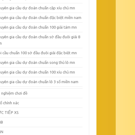
huyên gia cầu dự đoán chuẩn cặp xíu chủ mn
huyên gia cầu dự đoán chuẩn đặc biệt miền nam
huyên gia cầu dự đoán chuẩn 100 giải tám mn
huyên gia cầu dự đoán chuẩn sớ đầu đuôi giải 8
n
i cầu chuẩn 100 sớ đầu đuôi giải đặc biệt mn
huyên gia cầu dự đoán chuẩn song thủ lô mn
huyên gia cầu dự đoán chuẩn 100 xíu chủ mn
huyên gia cầu dự đoán chuẩn lô 3 số miền nam
h nghiệm chơi đề
ố chính xác
C TIẾP XS
MB
MN