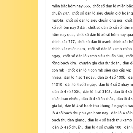
miền bắc hôm nay 666
,
chốt số dàn lô miền bắc
chuẩn 247
,
chốt số dàn lô siêu chuẩn giờ hoàn
mpt4u
,
chốt số dàn lô siêu chuẩn ông nội
,
chốt
xổ số hôm nay 3 đài
,
chốt số dàn lô xổ số hôm 
hôm nay qua
,
chốt số dàn lô xổ số hôm nay qu
chính xác 777
,
chốt số dàn lô xsmb chính xác h
chính xác miền nam
,
chốt số dàn lô xsmb chính
ngày
,
chốt số dàn lô xsmb siêu chuẩn 500
,
chốt
rồng bạch kim
,
chuyên gia cầu dự đoán
,
dàn đ
con mb - chốt dàn lô 4 con mb siêu cao cấp víp -
nhiêu
,
dàn lô 4 số 1 ngày
,
dàn lô 4 số 100k
,
dà
11010
,
dàn lô 4 số 2 ngày
,
dàn lô 4 số 2 nháy 
dàn lô 4 số 300k
,
dàn lô 4 số 3105
,
dàn lô 4 số
số ăn bao nhiêu
,
dàn lô 4 số ăn chắc
,
dàn lô 4 
gia lai
,
dàn lô 4 số bach thu khung 2 ngay lo ba
lô 4 số bach thu phu yen hom nay
,
dàn lô 4 số 
bach thu tien giang
,
dàn lô 4 số bach thu xsmb
dàn lô 4 số chuẩn
,
dàn lô 4 số chuẩn 100
,
dàn l