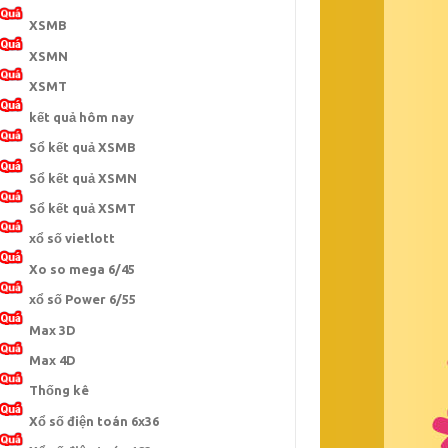
XSMB
XSMN
XSMT
kết quả hôm nay
Sổ kết quả XSMB
Sổ kết quả XSMN
Sổ kết quả XSMT
xổ số vietlott
Xo so mega 6/45
xổ số Power 6/55
Max 3D
Max 4D
Thống kê
Xổ số điện toán 6x36