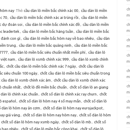
c
 hôm nay
Thẻ:
cầu dàn lô miền bắc chính xác 00
,
cầu dàn lô miền
m
ác 70
,
cầu dàn lô miền bắc chính xác ai trúng rồi
,
cầu dàn lô miền
c dự đoán soi
,
cầu dàn lô miền bắc chính xác đề
,
cầu dàn lô miền
c
m
ác leadertek
,
cầu dàn lô miền bắc hàng tuần
,
cầu dàn lô miền bắc
 đánh con gì
,
cầu dàn lô miền bắc hôm nay về bao nhiêu
,
cầu dàn
c
miền trung
,
cầu dàn lô miền bắc quảng ninh
,
cầu dàn lô miền bắc
m
 7777
,
cầu dàn lô miền bắc siêu chuẩn nhất miễn phí
,
cầu dàn lô
c
 việt nam
,
cầu dàn lô xsmb chính xác 999
,
cầu dàn lô xsmb chính
m
bắc
,
chốt cầu dàn lô miền bắc chính xác 7 ngày
,
chốt cầu dàn lô
c
ắc siêu chuẩn 100 ngày
,
chốt cầu dàn lô miền bắc siêu chuẩn trong
m
 cầu dàn lô xsmb chính xác âm
,
chốt cầu dàn lô xsmb chính xác
c
lô chuẩn nhất
,
chốt lô đề miền bắc chuẩn
,
chốt số dàn lô an giang
m
 dàn lô chính xác chuẩn
,
chốt số dàn lô chính xác ray churn
,
chốt
lô español
,
chốt số dàn lô hôm nay 4 số may mắn
,
chốt số dàn lô
c
m
ố dàn lô hôm nay ăn cơm
,
chốt số dàn lô hôm nay eurojackpot
,
nay giá vàng
,
chốt số dàn lô hôm nay hôm nay
,
chốt số dàn lô hôm
c
,
chốt số dàn lô hôm nay xsmb ngày
,
chốt số dàn lô mb
,
chốt số
m
n bao nhiêu
,
chốt số dàn lô miền bắc công khai
,
chốt số dàn lô