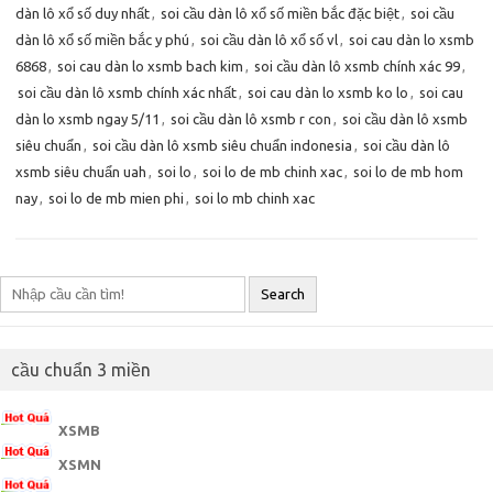
dàn lô xổ số duy nhất
,
soi cầu dàn lô xổ số miền bắc đặc biệt
,
soi cầu
dàn lô xổ số miền bắc y phú
,
soi cầu dàn lô xổ số vl
,
soi cau dàn lo xsmb
6868
,
soi cau dàn lo xsmb bach kim
,
soi cầu dàn lô xsmb chính xác 99
,
soi cầu dàn lô xsmb chính xác nhất
,
soi cau dàn lo xsmb ko lo
,
soi cau
dàn lo xsmb ngay 5/11
,
soi cầu dàn lô xsmb r con
,
soi cầu dàn lô xsmb
siêu chuẩn
,
soi cầu dàn lô xsmb siêu chuẩn indonesia
,
soi cầu dàn lô
xsmb siêu chuẩn uah
,
soi lo
,
soi lo de mb chinh xac
,
soi lo de mb hom
nay
,
soi lo de mb mien phi
,
soi lo mb chinh xac
Search
cầu chuẩn 3 miền
XSMB
XSMN