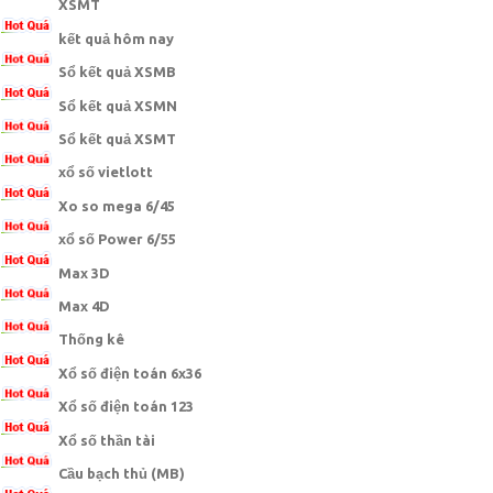
XSMT
kết quả hôm nay
Sổ kết quả XSMB
Sổ kết quả XSMN
Sổ kết quả XSMT
xổ số vietlott
Xo so mega 6/45
xổ số Power 6/55
Max 3D
Max 4D
Thống kê
Xổ số điện toán 6x36
Xổ số điện toán 123
Xổ số thần tài
Cầu bạch thủ (MB)