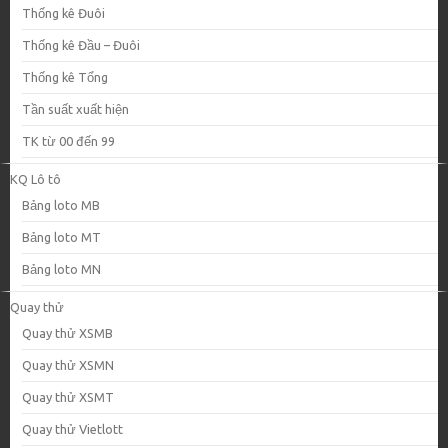
Thống kê Đuôi
Thống kê Đầu – Đuôi
Thống kê Tổng
Tần suất xuất hiện
TK từ 00 đến 99
KQ Lô tô
Bảng loto MB
Bảng loto MT
Bảng loto MN
Quay thử
Quay thử XSMB
Quay thử XSMN
Quay thử XSMT
Quay thử Vietlott