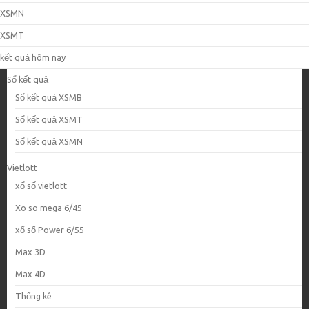
XSMN
XSMT
kết quả hôm nay
Sổ kết quả
Sổ kết quả XSMB
Sổ kết quả XSMT
Sổ kết quả XSMN
Vietlott
xổ số vietlott
Xo so mega 6/45
xổ số Power 6/55
Max 3D
Max 4D
Thống kê