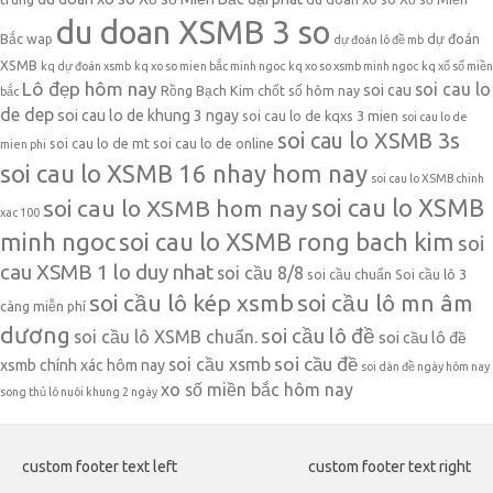
du doan XSMB 3 so
Bắc wap
dự đoán
dự đoán lô đề mb
XSMB
kq dự đoán xsmb
kq xo so mien bắc minh ngoc
kq xo so xsmb minh ngoc
kq xổ số miền
Lô đẹp hôm nay
soi cau lo
soi cau
Rồng Bạch Kim chốt số hôm nay
bắc
de dep
soi cau lo de khung 3 ngay
soi cau lo de kqxs 3 mien
soi cau lo de
soi cau lo XSMB 3s
soi cau lo de mt
soi cau lo de online
mien phi
soi cau lo XSMB 16 nhay hom nay
soi cau lo XSMB chinh
soi cau lo XSMB
soi cau lo XSMB hom nay
xac 100
minh ngoc
soi cau lo XSMB rong bach kim
soi
cau XSMB 1 lo duy nhat
soi cầu 8/8
soi cầu chuẩn
Soi cầu lô 3
soi cầu lô kép xsmb
soi cầu lô mn âm
càng miễn phí
dương
soi cầu lô đề
soi cầu lô XSMB chuẩn.
soi cầu lô đề
soi cầu đề
soi cầu xsmb
xsmb chính xác hôm nay
soi dàn đề ngày hôm nay
xo số miền bắc hôm nay
song thủ lô nuôi khung 2 ngày
custom footer text left
custom footer text right