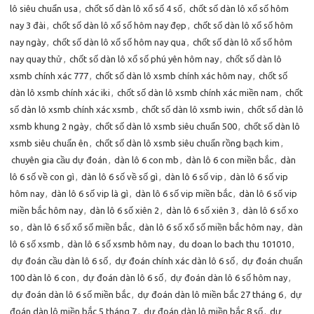
lô siêu chuẩn usa
,
chốt số dàn lô xổ số 4 số
,
chốt số dàn lô xổ số hôm
nay 3 đài
,
chốt số dàn lô xổ số hôm nay đẹp
,
chốt số dàn lô xổ số hôm
nay ngày
,
chốt số dàn lô xổ số hôm nay qua
,
chốt số dàn lô xổ số hôm
nay quay thử
,
chốt số dàn lô xổ số phú yên hôm nay
,
chốt số dàn lô
xsmb chính xác 777
,
chốt số dàn lô xsmb chính xác hôm nay
,
chốt số
dàn lô xsmb chính xác iki
,
chốt số dàn lô xsmb chính xác miền nam
,
chốt
số dàn lô xsmb chính xác xsmb
,
chốt số dàn lô xsmb iwin
,
chốt số dàn lô
xsmb khung 2 ngày
,
chốt số dàn lô xsmb siêu chuẩn 500
,
chốt số dàn lô
xsmb siêu chuẩn ên
,
chốt số dàn lô xsmb siêu chuẩn rồng bạch kim
,
chuyên gia cầu dự đoán
,
dàn lô 6 con mb
,
dàn lô 6 con miền bắc
,
dàn
lô 6 số về con gì
,
dàn lô 6 số về số gì
,
dàn lô 6 số vip
,
dàn lô 6 số vip
hôm nay
,
dàn lô 6 số vip là gì
,
dàn lô 6 số vip miền bắc
,
dàn lô 6 số vip
miền bắc hôm nay
,
dàn lô 6 số xiên 2
,
dàn lô 6 số xiên 3
,
dàn lô 6 số xo
so
,
dàn lô 6 số xổ số miền bắc
,
dàn lô 6 số xổ số miền bắc hôm nay
,
dàn
lô 6 số xsmb
,
dàn lô 6 số xsmb hôm nay
,
du doan lo bach thu 101010
,
dự đoán cầu dàn lô 6 số
,
dự đoán chính xác dàn lô 6 số
,
dự đoán chuẩn
100 dàn lô 6 con
,
dự đoán dàn lô 6 số
,
dự đoán dàn lô 6 số hôm nay
,
dự đoán dàn lô 6 số miền bắc
,
dự đoán dàn lô miền bắc 27 tháng 6
,
dự
đoán dàn lô miền bắc 5 tháng 7
,
dự đoán dàn lô miền bắc 8 số
,
dự