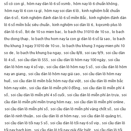
số có con gì
,
hôm nay dàn lô 6 số xsmb
,
hôm nay lô 6 chuẩn không
,
hôm nay lô 6 con ra gì
,
hôm nay soi dàn 6 lô
,
kinh nghiệm bắt chuẩn
dàn 6 số
,
Kinh nghiệm đánh dàn lô 6 số miền Bắc
,
kinh nghiệm đánh dàn
lô 6 số miền bắc siêu chuẩn
,
kinh nghiệm soi dàn lô 6
,
kqxsmb plus lô
dàn lô 6 số
,
lbt de 10 so mien bac
,
lo bach thu 31010 de 10 so
,
lo bach
thu dong thap
,
lo bach thu hom nay la con gi dàn lô 6 số là sao
,
lo bach
thu khung 3 ngay 31010 de 10 so
,
lo bach thu khung 3 ngay mien phi 10
so de
,
lo bach thu khung ba ngay
,
soi cầu 8/8
,
soi cau 9/9
,
soi cầu dàn
lô 4 số
,
soi cầu dàn lô 555
,
soi cầu dàn lô hôm nay 100 ngày
,
soi cầu
dàn lô hôm nay 4 số vip
,
soi cầu dàn lô hôm nay 5 số
,
soi cầu dàn lô hôm
nay an giang
,
soi cầu dàn lô hôm nay giá cao
,
soi cầu dàn lô hôm nay
huế
,
soi cầu dàn lô miền bắc hôm nay đại việt
,
soi cầu dàn lô miền bắc
hôm nay xiên
,
soi cầu dàn lô miễn phí 0 đồng
,
soi cầu dàn lô miễn phí 4
số
,
soi cầu dàn lô miễn phí 4 số cuối
,
soi cầu dàn lô miễn phí ăn trưa
,
soi
cầu dàn lô miễn phí miền trung hôm nay
,
soi cầu dàn lô miễn phí online
,
soi cầu dàn lô miễn phí số
,
soi cầu dàn lô miễn phí vàng chốt số
,
soi cầu
dàn lô ninh thuận
,
soi cầu dàn lô ơi hôm nay
,
soi cầu dàn lô quảng trị
,
soi cầu dàn lô tối nay 5 số
,
soi cầu dàn lô tối nay 6 số vip
,
soi cầu dàn lô
tối nay bạch kim
,
soi cầu dàn lô tối nay giải đặc biệt
,
soi cầu dàn lô tối