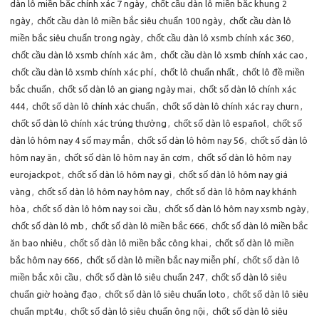
dàn lô miền bắc chính xác 7 ngày
,
chốt cầu dàn lô miền bắc khung 2
ngày
,
chốt cầu dàn lô miền bắc siêu chuẩn 100 ngày
,
chốt cầu dàn lô
miền bắc siêu chuẩn trong ngày
,
chốt cầu dàn lô xsmb chính xác 360
,
chốt cầu dàn lô xsmb chính xác âm
,
chốt cầu dàn lô xsmb chính xác cao
,
chốt cầu dàn lô xsmb chính xác phí
,
chốt lô chuẩn nhất
,
chốt lô đề miền
bắc chuẩn
,
chốt số dàn lô an giang ngày mai
,
chốt số dàn lô chính xác
444
,
chốt số dàn lô chính xác chuẩn
,
chốt số dàn lô chính xác ray churn
,
chốt số dàn lô chính xác trúng thưởng
,
chốt số dàn lô español
,
chốt số
dàn lô hôm nay 4 số may mắn
,
chốt số dàn lô hôm nay 56
,
chốt số dàn lô
hôm nay ăn
,
chốt số dàn lô hôm nay ăn cơm
,
chốt số dàn lô hôm nay
eurojackpot
,
chốt số dàn lô hôm nay gì
,
chốt số dàn lô hôm nay giá
vàng
,
chốt số dàn lô hôm nay hôm nay
,
chốt số dàn lô hôm nay khánh
hòa
,
chốt số dàn lô hôm nay soi cầu
,
chốt số dàn lô hôm nay xsmb ngày
,
chốt số dàn lô mb
,
chốt số dàn lô miền bắc 666
,
chốt số dàn lô miền bắc
ăn bao nhiêu
,
chốt số dàn lô miền bắc công khai
,
chốt số dàn lô miền
bắc hôm nay 666
,
chốt số dàn lô miền bắc nay miễn phí
,
chốt số dàn lô
miền bắc xôi cầu
,
chốt số dàn lô siêu chuẩn 247
,
chốt số dàn lô siêu
chuẩn giờ hoàng đạo
,
chốt số dàn lô siêu chuẩn loto
,
chốt số dàn lô siêu
chuẩn mpt4u
,
chốt số dàn lô siêu chuẩn ông nội
,
chốt số dàn lô siêu