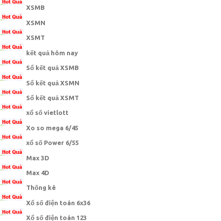
XSMB
XSMN
XSMT
kết quả hôm nay
Sổ kết quả XSMB
Sổ kết quả XSMN
Sổ kết quả XSMT
xổ số vietlott
Xo so mega 6/45
xổ số Power 6/55
Max 3D
Max 4D
Thống kê
Xổ số điện toán 6x36
Xổ số điện toán 123