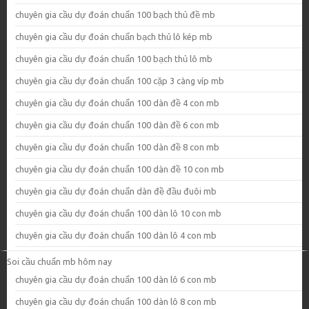
chuyên gia cầu dự đoán chuẩn 100 bạch thủ đề mb
chuyên gia cầu dự đoán chuẩn bạch thủ lô kép mb
chuyên gia cầu dự đoán chuẩn 100 bạch thủ lô mb
chuyên gia cầu dự đoán chuẩn 100 cặp 3 càng víp mb
chuyên gia cầu dự đoán chuẩn 100 dàn đề 4 con mb
chuyên gia cầu dự đoán chuẩn 100 dàn đề 6 con mb
chuyên gia cầu dự đoán chuẩn 100 dàn đề 8 con mb
chuyên gia cầu dự đoán chuẩn 100 dàn đề 10 con mb
chuyên gia cầu dự đoán chuẩn dàn đề đầu đuôi mb
chuyên gia cầu dự đoán chuẩn 100 dàn lô 10 con mb
chuyên gia cầu dự đoán chuẩn 100 dàn lô 4 con mb
Soi cầu chuẩn mb hôm nay
chuyên gia cầu dự đoán chuẩn 100 dàn lô 6 con mb
chuyên gia cầu dự đoán chuẩn 100 dàn lô 8 con mb