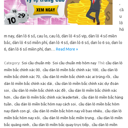
,
cầ
u
lô
hô
m nay, dàn lô 6 số, cau lo, cau lô, dàn lô 4 số vip, dàn lô 4 số miền
bắc, dàn lô 4 số miễn phí, dan lô 4 số, dàn lô 6 số, dan lo 6 so, dan lo
6, dàn lô 6 số miền phí, dan…
Read More »
Category:
Soi cầu chuẩn mb
Soi cầu chuẩn mb hôm nay
Thẻ:
cầu dàn lô
miền bắc chính xác 00
,
cầu dàn lô miền bắc chính xác 100
,
cầu dàn lô
miền bắc chính xác 70
,
cầu dàn lô miền bắc chính xác ai trúng rồi
,
cầu
dàn lô miền bắc chính xác dài
,
cầu dàn lô miền bắc chính xác dự đoán
soi
,
cầu dàn lô miền bắc chính xác đề
,
cầu dàn lô miền bắc chính xác
hơn
,
cầu dàn lô miền bắc chính xác leadertek
,
cầu dàn lô miền bắc hàng
tuần
,
cầu dàn lô miền bắc hôm nay cách soi
,
cầu dàn lô miền bắc hôm
nay đánh con gì
,
cầu dàn lô miền bắc hôm nay về bao nhiêu
,
cầu dàn lô
miền bắc hôm nay xôi
,
cầu dàn lô miền bắc miền trung
,
cầu dàn lô miền
bắc quảng ninh
,
cầu dàn lô miền bắc quay trực tiếp
,
cầu dàn lô miền