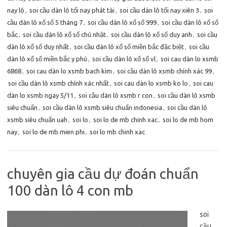
nay lô
,
soi cầu dàn lô tối nay phát tài
,
soi cầu dàn lô tối nay xiên 3
,
soi
cầu dàn lô xổ số 5 tháng 7
,
soi cầu dàn lô xổ số 999
,
soi cầu dàn lô xổ số
bắc
,
soi cầu dàn lô xổ số chủ nhật
,
soi cầu dàn lô xổ số duy anh
,
soi cầu
dàn lô xổ số duy nhất
,
soi cầu dàn lô xổ số miền bắc đặc biệt
,
soi cầu
dàn lô xổ số miền bắc y phú
,
soi cầu dàn lô xổ số vl
,
soi cau dàn lo xsmb
6868
,
soi cau dàn lo xsmb bach kim
,
soi cầu dàn lô xsmb chính xác 99
,
soi cầu dàn lô xsmb chính xác nhất
,
soi cau dàn lo xsmb ko lo
,
soi cau
dàn lo xsmb ngay 5/11
,
soi cầu dàn lô xsmb r con
,
soi cầu dàn lô xsmb
siêu chuẩn
,
soi cầu dàn lô xsmb siêu chuẩn indonesia
,
soi cầu dàn lô
xsmb siêu chuẩn uah
,
soi lo
,
soi lo de mb chinh xac
,
soi lo de mb hom
nay
,
soi lo de mb mien phi
,
soi lo mb chinh xac
chuyên gia cầu dự đoán chuẩn
100 dàn lô 4 con mb
soi
cầu