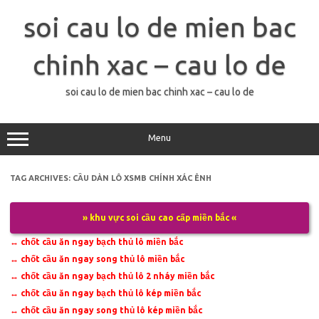
Skip
to
soi cau lo de mien bac
content
chinh xac – cau lo de
soi cau lo de mien bac chinh xac – cau lo de
Menu
TAG ARCHIVES:
CẦU DÀN LÔ XSMB CHÍNH XÁC ÊNH
» khu vực soi cầu cao cấp miền bắc «
↔
chốt cầu ăn ngay bạch thủ lô miền bắc
↔
chốt cầu ăn ngay song thủ lô miền bắc
↔
chốt cầu ăn ngay bạch thủ lô 2 nháy miền bắc
↔
chốt cầu ăn ngay bạch thủ lô kép miền bắc
↔
chốt cầu ăn ngay song thủ lô kép miền bắc