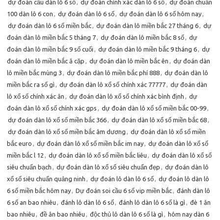
dự đoán cầu dàn lô 6 số
,
dự đoán chính xác dàn lô 6 số
,
dự đoán chuẩn
100 dàn lô 6 con
,
dự đoán dàn lô 6 số
,
dự đoán dàn lô 6 số hôm nay
,
dự đoán dàn lô 6 số miền bắc
,
dự đoán dàn lô miền bắc 27 tháng 6
,
dự
đoán dàn lô miền bắc 5 tháng 7
,
dự đoán dàn lô miền bắc 8 số
,
dự
đoán dàn lô miền bắc 9 số cuối
,
dự đoán dàn lô miền bắc 9 tháng 6
,
dự
đoán dàn lô miền bắc ă cặp
,
dự đoán dàn lô miền bắc ên
,
dự đoán dàn
lô miền bắc mùng 3
,
dự đoán dàn lô miền bắc phí 888
,
dự đoán dàn lô
miền bắc ra số gì
,
dự đoán dàn lô xổ số chính xác 77777
,
dự đoán dàn
lô xổ số chính xác ăn
,
dự đoán dàn lô xổ số chính xác bình định
,
dự
đoán dàn lô xổ số chính xác gps
,
dự đoán dàn lô xổ số miền bắc 00-99
,
dự đoán dàn lô xổ số miền bắc 366
,
dự đoán dàn lô xổ số miền bắc 68
,
dự đoán dàn lô xổ số miền bắc âm dương
,
dự đoán dàn lô xổ số miền
bắc euro
,
dự đoán dàn lô xổ số miền bắc im nay
,
dự đoán dàn lô xổ số
miền bắc l 12
,
dự đoán dàn lô xổ số miền bắc liêu
,
dự đoán dàn lô xổ số
siêu chuẩn bạch
,
dự đoán dàn lô xổ số siêu chuẩn đẹp
,
dự đoán dàn lô
xổ số siêu chuẩn quảng ninh
,
dự đoán lô dàn lô 6 số
,
dự đoán lô dàn lô
6 số miền bắc hôm nay
,
Dự đoán soi cầu 6 số vip miền bắc
,
đánh dàn lô
6 số an bao nhiêu
,
đánh lô dàn lô 6 số
,
đánh lô dàn lô 6 số là gì
,
đè 1 ăn
bao nhiêu
,
đề ăn bao nhiêu
,
độc thủ lô dàn lô 6 số là gì
,
hôm nay dàn 6