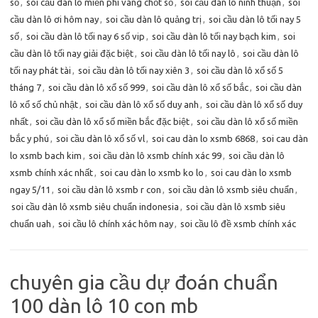
số
,
soi cầu dàn lô miễn phí vàng chốt số
,
soi cầu dàn lô ninh thuận
,
soi
cầu dàn lô ơi hôm nay
,
soi cầu dàn lô quảng trị
,
soi cầu dàn lô tối nay 5
số
,
soi cầu dàn lô tối nay 6 số vip
,
soi cầu dàn lô tối nay bạch kim
,
soi
cầu dàn lô tối nay giải đặc biệt
,
soi cầu dàn lô tối nay lô
,
soi cầu dàn lô
tối nay phát tài
,
soi cầu dàn lô tối nay xiên 3
,
soi cầu dàn lô xổ số 5
tháng 7
,
soi cầu dàn lô xổ số 999
,
soi cầu dàn lô xổ số bắc
,
soi cầu dàn
lô xổ số chủ nhật
,
soi cầu dàn lô xổ số duy anh
,
soi cầu dàn lô xổ số duy
nhất
,
soi cầu dàn lô xổ số miền bắc đặc biệt
,
soi cầu dàn lô xổ số miền
bắc y phú
,
soi cầu dàn lô xổ số vl
,
soi cau dàn lo xsmb 6868
,
soi cau dàn
lo xsmb bach kim
,
soi cầu dàn lô xsmb chính xác 99
,
soi cầu dàn lô
xsmb chính xác nhất
,
soi cau dàn lo xsmb ko lo
,
soi cau dàn lo xsmb
ngay 5/11
,
soi cầu dàn lô xsmb r con
,
soi cầu dàn lô xsmb siêu chuẩn
,
soi cầu dàn lô xsmb siêu chuẩn indonesia
,
soi cầu dàn lô xsmb siêu
chuẩn uah
,
soi cầu lô chính xác hôm nay
,
soi cầu lô đề xsmb chính xác
chuyên gia cầu dự đoán chuẩn
100 dàn lô 10 con mb