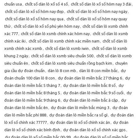
chuẩn usa
,
chốt số dàn lô xổ số 4 số
,
chốt số dàn lô xổ số hôm nay 3 đài
,
chốt số dàn lô xổ số hôm nay đẹp
,
chốt số dàn lô xổ số hôm nay ngày
,
chốt số dàn lô xổ số hôm nay qua
,
chốt số dàn lô xổ số hôm nay quay
thử
,
chốt số dàn lô xổ số phú yên hôm nay
,
chốt số dàn lô xsmb chính
xác 777
,
chốt số dàn lô xsmb chính xác hôm nay
,
chốt số dàn lô xsmb
chính xác iki
,
chốt số dàn lô xsmb chính xác miền nam
,
chốt số dàn lô
xsmb chính xác xsmb
,
chốt số dàn lô xsmb iwin
,
chốt số dàn lô xsmb
khung 2 ngày
,
chốt số dàn lô xsmb siêu chuẩn 500
,
chốt số dàn lô xsmb
siêu chuẩn ên
,
chốt số dàn lô xsmb siêu chuẩn rồng bạch kim
,
chuyên
gia cầu dự đoán chuẩn
,
dàn lô 8 con mb
,
dàn lô 8 con miền bắc
,
dự
đoán chuẩn 100 dàn lô 8 con
,
dự đoán dàn lô miền bắc 27 tháng 6
,
dự
đoán dàn lô miền bắc 5 tháng 7
,
dự đoán dàn lô miền bắc 8 số
,
dự
đoán dàn lô miền bắc 8 tháng 5
,
dự đoán dàn lô miền bắc 9 số cuối
,
dự
đoán dàn lô miền bắc 9 tháng 6
,
dự đoán dàn lô miền bắc ă cặp
,
dự
đoán dàn lô miền bắc ên
,
dự đoán dàn lô miền bắc mùng 3
,
dự đoán
dàn lô miền bắc phí 888
,
dự đoán dàn lô miền bắc ra số gì
,
dự đoán dàn
lô xổ số chính xác 77777
,
dự đoán dàn lô xổ số chính xác ăn
,
dự đoán
dàn lô xổ số chính xác bình định
,
dự đoán dàn lô xổ số chính xác gps
,
dự đoán dàn lô xổ số miền bắc 00-99
,
dự đoán dàn lô xổ số miền bắc