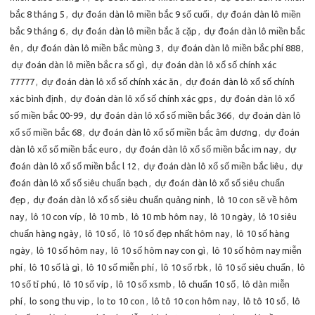
bắc 8 tháng 5
,
dự đoán dàn lô miền bắc 9 số cuối
,
dự đoán dàn lô miền
bắc 9 tháng 6
,
dự đoán dàn lô miền bắc ă cặp
,
dự đoán dàn lô miền bắc
ên
,
dự đoán dàn lô miền bắc mùng 3
,
dự đoán dàn lô miền bắc phí 888
,
dự đoán dàn lô miền bắc ra số gì
,
dự đoán dàn lô xổ số chính xác
77777
,
dự đoán dàn lô xổ số chính xác ăn
,
dự đoán dàn lô xổ số chính
xác bình định
,
dự đoán dàn lô xổ số chính xác gps
,
dự đoán dàn lô xổ
số miền bắc 00-99
,
dự đoán dàn lô xổ số miền bắc 366
,
dự đoán dàn lô
xổ số miền bắc 68
,
dự đoán dàn lô xổ số miền bắc âm dương
,
dự đoán
dàn lô xổ số miền bắc euro
,
dự đoán dàn lô xổ số miền bắc im nay
,
dự
đoán dàn lô xổ số miền bắc l 12
,
dự đoán dàn lô xổ số miền bắc liêu
,
dự
đoán dàn lô xổ số siêu chuẩn bạch
,
dự đoán dàn lô xổ số siêu chuẩn
đẹp
,
dự đoán dàn lô xổ số siêu chuẩn quảng ninh
,
lô 10 con sẽ về hôm
nay
,
lô 10 con víp
,
lô 10 mb
,
lô 10 mb hôm nay
,
lô 10 ngày
,
lô 10 siêu
chuẩn hàng ngày
,
lô 10 số
,
lô 10 số đẹp nhất hôm nay
,
lô 10 số hàng
ngày
,
lô 10 số hôm nay
,
lô 10 số hôm nay con gì
,
lô 10 số hôm nay miễn
phí
,
lô 10 số là gì
,
lô 10 số miễn phí
,
lô 10 số rbk
,
lô 10 số siêu chuẩn
,
lô
10 số tỉ phú
,
lô 10 số víp
,
lô 10 số xsmb
,
lô chuẩn 10 số
,
lô dàn miễn
phí
,
lo song thu vip
,
lo to 10 con
,
lô tô 10 con hôm nay
,
lô tô 10 số
,
lô