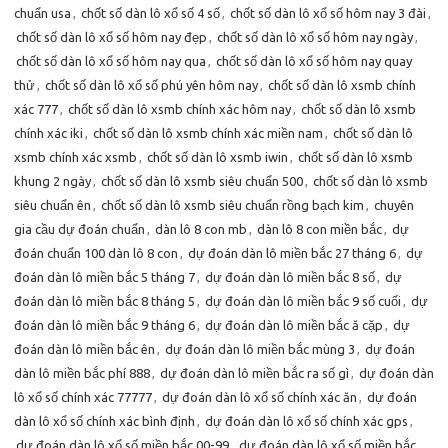
chuẩn usa
,
chốt số dàn lô xổ số 4 số
,
chốt số dàn lô xổ số hôm nay 3 đài
,
chốt số dàn lô xổ số hôm nay đẹp
,
chốt số dàn lô xổ số hôm nay ngày
,
chốt số dàn lô xổ số hôm nay qua
,
chốt số dàn lô xổ số hôm nay quay
thử
,
chốt số dàn lô xổ số phú yên hôm nay
,
chốt số dàn lô xsmb chính
xác 777
,
chốt số dàn lô xsmb chính xác hôm nay
,
chốt số dàn lô xsmb
chính xác iki
,
chốt số dàn lô xsmb chính xác miền nam
,
chốt số dàn lô
xsmb chính xác xsmb
,
chốt số dàn lô xsmb iwin
,
chốt số dàn lô xsmb
khung 2 ngày
,
chốt số dàn lô xsmb siêu chuẩn 500
,
chốt số dàn lô xsmb
siêu chuẩn ên
,
chốt số dàn lô xsmb siêu chuẩn rồng bạch kim
,
chuyên
gia cầu dự đoán chuẩn
,
dàn lô 8 con mb
,
dàn lô 8 con miền bắc
,
dự
đoán chuẩn 100 dàn lô 8 con
,
dự đoán dàn lô miền bắc 27 tháng 6
,
dự
đoán dàn lô miền bắc 5 tháng 7
,
dự đoán dàn lô miền bắc 8 số
,
dự
đoán dàn lô miền bắc 8 tháng 5
,
dự đoán dàn lô miền bắc 9 số cuối
,
dự
đoán dàn lô miền bắc 9 tháng 6
,
dự đoán dàn lô miền bắc ă cặp
,
dự
đoán dàn lô miền bắc ên
,
dự đoán dàn lô miền bắc mùng 3
,
dự đoán
dàn lô miền bắc phí 888
,
dự đoán dàn lô miền bắc ra số gì
,
dự đoán dàn
lô xổ số chính xác 77777
,
dự đoán dàn lô xổ số chính xác ăn
,
dự đoán
dàn lô xổ số chính xác bình định
,
dự đoán dàn lô xổ số chính xác gps
,
dự đoán dàn lô xổ số miền bắc 00-99
,
dự đoán dàn lô xổ số miền bắc