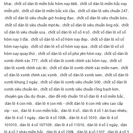
khai
,
chốt số dàn lô miền bắc hôm nay 666
,
chốt số dàn lô miền bắc nay
miễn phí
,
chốt số dàn lô miền bắc xôi cầu
,
chốt số dàn lô siêu chuẩn 247
,
chốt số dàn lô siêu chuẩn giờ hoàng đạo
,
chốt số dàn lô siêu chuẩn loto
,
chốt số dàn lô siêu chuẩn mpt4u
,
chốt số dàn lô siêu chuẩn ông nội
,
chốt
số dàn lô siêu chuẩn usa
,
chốt số dàn lô xổ số 4 số
,
chốt số dàn lô xổ số
hôm nay 3 đài
,
chốt số dàn lô xổ số hôm nay đẹp
,
chốt số dàn lô xổ số
hôm nay ngày
,
chốt số dàn lô xổ số hôm nay qua
,
chốt số dàn lô xổ số
hôm nay quay thử
,
chốt số dàn lô xổ số phú yên hôm nay
,
chốt số dàn lô
xsmb chính xác 777
,
chốt số dàn lô xsmb chính xác hôm nay
,
chốt số
dàn lô xsmb chính xác iki
,
chốt số dàn lô xsmb chính xác miền nam
,
chốt
số dàn lô xsmb chính xác xsmb
,
chốt số dàn lô xsmb iwin
,
chốt số dàn lô
xsmb khung 2 ngày
,
chốt số dàn lô xsmb siêu chuẩn 500
,
chốt số dàn lô
xsmb siêu chuẩn ên
,
chốt số dàn lô xsmb siêu chuẩn rồng bạch kim
,
chuyên gia cầu dự đoán
,
dàn đề mb chuẩn 10 số dàn lô 4 số miền bắc
,
dàn lô 4 con mb
,
dàn lô 4 con mb - chốt dàn lô 4 con mb siêu cao cấp
víp - soi
,
dàn lô 4 con miền bắc
,
dàn lô 4 số
,
dàn lô 4 số 1 ăn bao nhiêu
,
dàn lô 4 số 1 ngày
,
dàn lô 4 số 100k
,
dàn lô 4 số 1010
,
dàn lô 4 số
101010
,
dàn lô 4 số 107109
,
dàn lô 4 số 11010
,
dàn lô 4 số 2 ngày
,
dàn
lô 4 số 2 nháy miền bắc
,
dàn lô 4 số 200k
,
dàn lô 4 số 2107
,
dàn lô 4 số 3