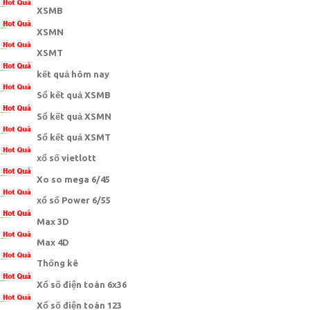
XSMB
XSMN
XSMT
kết quả hôm nay
Sổ kết quả XSMB
Sổ kết quả XSMN
Sổ kết quả XSMT
xổ số vietlott
Xo so mega 6/45
xổ số Power 6/55
Max 3D
Max 4D
Thống kê
Xổ số điện toán 6x36
Xổ số điện toán 123