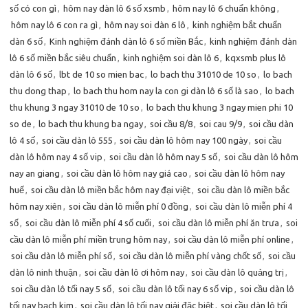
số có con gì
,
hôm nay dàn lô 6 số xsmb
,
hôm nay lô 6 chuẩn không
,
hôm nay lô 6 con ra gì
,
hôm nay soi dàn 6 lô
,
kinh nghiệm bắt chuẩn
dàn 6 số
,
Kinh nghiệm đánh dàn lô 6 số miền Bắc
,
kinh nghiệm đánh dàn
lô 6 số miền bắc siêu chuẩn
,
kinh nghiệm soi dàn lô 6
,
kqxsmb plus lô
dàn lô 6 số
,
lbt de 10 so mien bac
,
lo bach thu 31010 de 10 so
,
lo bach
thu dong thap
,
lo bach thu hom nay la con gi dàn lô 6 số là sao
,
lo bach
thu khung 3 ngay 31010 de 10 so
,
lo bach thu khung 3 ngay mien phi 10
so de
,
lo bach thu khung ba ngay
,
soi cầu 8/8
,
soi cau 9/9
,
soi cầu dàn
lô 4 số
,
soi cầu dàn lô 555
,
soi cầu dàn lô hôm nay 100 ngày
,
soi cầu
dàn lô hôm nay 4 số vip
,
soi cầu dàn lô hôm nay 5 số
,
soi cầu dàn lô hôm
nay an giang
,
soi cầu dàn lô hôm nay giá cao
,
soi cầu dàn lô hôm nay
huế
,
soi cầu dàn lô miền bắc hôm nay đại việt
,
soi cầu dàn lô miền bắc
hôm nay xiên
,
soi cầu dàn lô miễn phí 0 đồng
,
soi cầu dàn lô miễn phí 4
số
,
soi cầu dàn lô miễn phí 4 số cuối
,
soi cầu dàn lô miễn phí ăn trưa
,
soi
cầu dàn lô miễn phí miền trung hôm nay
,
soi cầu dàn lô miễn phí online
,
soi cầu dàn lô miễn phí số
,
soi cầu dàn lô miễn phí vàng chốt số
,
soi cầu
dàn lô ninh thuận
,
soi cầu dàn lô ơi hôm nay
,
soi cầu dàn lô quảng trị
,
soi cầu dàn lô tối nay 5 số
,
soi cầu dàn lô tối nay 6 số vip
,
soi cầu dàn lô
tối nay bạch kim
,
soi cầu dàn lô tối nay giải đặc biệt
,
soi cầu dàn lô tối