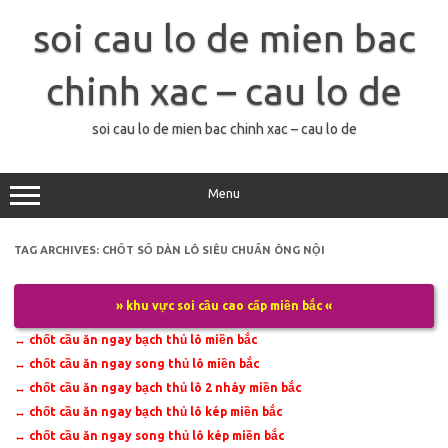
Skip
to
soi cau lo de mien bac
content
chinh xac – cau lo de
soi cau lo de mien bac chinh xac – cau lo de
Menu
TAG ARCHIVES:
CHỐT SỐ DÀN LÔ SIÊU CHUẨN ÔNG NỘI
» khu vực soi cầu cao cấp miền bắc «
↔
chốt cầu ăn ngay bạch thủ lô miền bắc
↔
chốt cầu ăn ngay song thủ lô miền bắc
↔
chốt cầu ăn ngay bạch thủ lô 2 nháy miền bắc
↔
chốt cầu ăn ngay bạch thủ lô kép miền bắc
↔
chốt cầu ăn ngay song thủ lô kép miền bắc