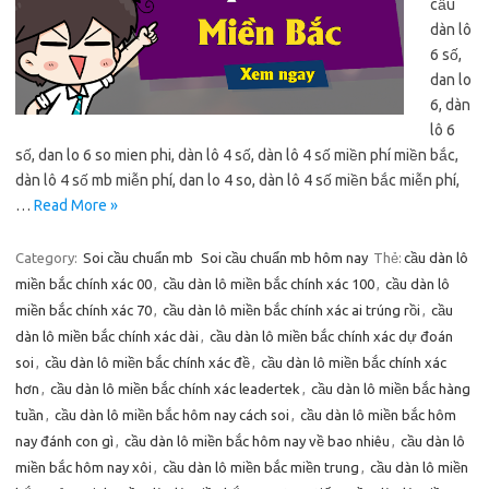
cầu
dàn lô
6 số,
dan lo
6, dàn
lô 6
số, dan lo 6 so mien phi, dàn lô 4 số, dàn lô 4 số miền phí miền bắc,
dàn lô 4 số mb miễn phí, dan lo 4 so, dàn lô 4 số miền bắc miễn phí,
…
Read More »
Category:
Soi cầu chuẩn mb
Soi cầu chuẩn mb hôm nay
Thẻ:
cầu dàn lô
miền bắc chính xác 00
,
cầu dàn lô miền bắc chính xác 100
,
cầu dàn lô
miền bắc chính xác 70
,
cầu dàn lô miền bắc chính xác ai trúng rồi
,
cầu
dàn lô miền bắc chính xác dài
,
cầu dàn lô miền bắc chính xác dự đoán
soi
,
cầu dàn lô miền bắc chính xác đề
,
cầu dàn lô miền bắc chính xác
hơn
,
cầu dàn lô miền bắc chính xác leadertek
,
cầu dàn lô miền bắc hàng
tuần
,
cầu dàn lô miền bắc hôm nay cách soi
,
cầu dàn lô miền bắc hôm
nay đánh con gì
,
cầu dàn lô miền bắc hôm nay về bao nhiêu
,
cầu dàn lô
miền bắc hôm nay xôi
,
cầu dàn lô miền bắc miền trung
,
cầu dàn lô miền