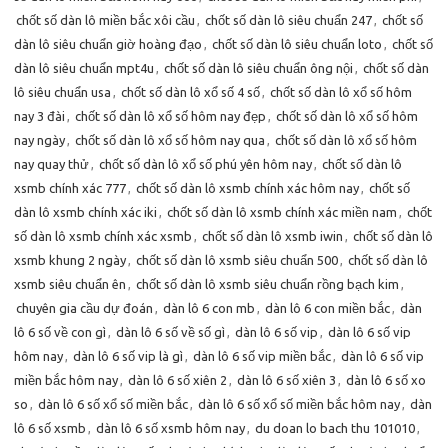
chốt số dàn lô miền bắc xôi cầu
,
chốt số dàn lô siêu chuẩn 247
,
chốt số
dàn lô siêu chuẩn giờ hoàng đạo
,
chốt số dàn lô siêu chuẩn loto
,
chốt số
dàn lô siêu chuẩn mpt4u
,
chốt số dàn lô siêu chuẩn ông nội
,
chốt số dàn
lô siêu chuẩn usa
,
chốt số dàn lô xổ số 4 số
,
chốt số dàn lô xổ số hôm
nay 3 đài
,
chốt số dàn lô xổ số hôm nay đẹp
,
chốt số dàn lô xổ số hôm
nay ngày
,
chốt số dàn lô xổ số hôm nay qua
,
chốt số dàn lô xổ số hôm
nay quay thử
,
chốt số dàn lô xổ số phú yên hôm nay
,
chốt số dàn lô
xsmb chính xác 777
,
chốt số dàn lô xsmb chính xác hôm nay
,
chốt số
dàn lô xsmb chính xác iki
,
chốt số dàn lô xsmb chính xác miền nam
,
chốt
số dàn lô xsmb chính xác xsmb
,
chốt số dàn lô xsmb iwin
,
chốt số dàn lô
xsmb khung 2 ngày
,
chốt số dàn lô xsmb siêu chuẩn 500
,
chốt số dàn lô
xsmb siêu chuẩn ên
,
chốt số dàn lô xsmb siêu chuẩn rồng bạch kim
,
chuyên gia cầu dự đoán
,
dàn lô 6 con mb
,
dàn lô 6 con miền bắc
,
dàn
lô 6 số về con gì
,
dàn lô 6 số về số gì
,
dàn lô 6 số vip
,
dàn lô 6 số vip
hôm nay
,
dàn lô 6 số vip là gì
,
dàn lô 6 số vip miền bắc
,
dàn lô 6 số vip
miền bắc hôm nay
,
dàn lô 6 số xiên 2
,
dàn lô 6 số xiên 3
,
dàn lô 6 số xo
so
,
dàn lô 6 số xổ số miền bắc
,
dàn lô 6 số xổ số miền bắc hôm nay
,
dàn
lô 6 số xsmb
,
dàn lô 6 số xsmb hôm nay
,
du doan lo bach thu 101010
,