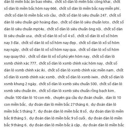
dàn lô miền bắc ăn bao nhiêu
,
chốt số dàn lô miền bắc công khai
,
chốt
số dàn lô miền bắc hôm nay 666
,
chốt số dàn lô miền bắc nay miễn phí
,
chốt số dàn lô miền bắc xôi cầu
,
chốt số dàn lô siêu chuẩn 247
,
chốt số
dàn lô siêu chuẩn giờ hoàng đạo
,
chốt số dàn lô siêu chuẩn loto
,
chốt số
dàn lô siêu chuẩn mpt4u
,
chốt số dàn lô siêu chuẩn ông nội
,
chốt số dàn
lô siêu chuẩn usa
,
chốt số dàn lô xổ số 4 số
,
chốt số dàn lô xổ số hôm
nay 3 đài
,
chốt số dàn lô xổ số hôm nay đẹp
,
chốt số dàn lô xổ số hôm
nay ngày
,
chốt số dàn lô xổ số hôm nay qua
,
chốt số dàn lô xổ số hôm
nay quay thử
,
chốt số dàn lô xổ số phú yên hôm nay
,
chốt số dàn lô
xsmb chính xác 777
,
chốt số dàn lô xsmb chính xác hôm nay
,
chốt số
dàn lô xsmb chính xác iki
,
chốt số dàn lô xsmb chính xác miền nam
,
chốt
số dàn lô xsmb chính xác xsmb
,
chốt số dàn lô xsmb iwin
,
chốt số dàn lô
xsmb khung 2 ngày
,
chốt số dàn lô xsmb siêu chuẩn 500
,
chốt số dàn lô
xsmb siêu chuẩn ên
,
chốt số dàn lô xsmb siêu chuẩn rồng bạch kim
,
chuẩn 100 dàn lô 10 con mb
,
chuyên gia cầu dự đoán chuẩn
,
dàn lô 10
con miền bắc
,
dự đoán dàn lô miền bắc 27 tháng 6
,
dự đoán dàn lô
miền bắc 5 tháng 7
,
dự đoán dàn lô miền bắc 8 số
,
dự đoán dàn lô miền
bắc 8 tháng 5
,
dự đoán dàn lô miền bắc 9 số cuối
,
dự đoán dàn lô miền
bắc 9 tháng 6
,
dự đoán dàn lô miền bắc ă cặp
,
dự đoán dàn lô miền bắc