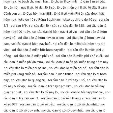
hom nay
,
lo bach thu mien bac
,
lô chuẩn 8 con mb
,
lô dàn 8 miền bắc
,
lô dàn hôm nay 8 số
,
lô dàn lô 8 số
,
lô dàn miễn phí 8 số
,
lô đầu 8 câm
đánh con gì
,
lô đẹp hôm nay 888
,
lô lô 8 số Miễn Phí ăn cặp đẹp nhất
hôm nay
,
loto de 10 so Rồng Bạch Kim
,
lotto bach thu de 10 so
,
soi cầu
8/8
,
soi cau 9/9
,
soi cầu dàn lô 4 số
,
soi cầu dàn lô 555
,
soi cầu dàn lô
hôm nay 100 ngày
,
soi cầu dàn lô hôm nay 4 số vip
,
soi cầu dàn lô hôm
nay 5 số
,
soi cầu dàn lô hôm nay an giang
,
soi cầu dàn lô hôm nay giá
cao
,
soi cầu dàn lô hôm nay huế
,
soi cầu dàn lô miền bắc hôm nay đại
việt
,
soi cầu dàn lô miền bắc hôm nay xiên
,
soi cầu dàn lô miễn phí 0
đồng
,
soi cầu dàn lô miễn phí 4 số
,
soi cầu dàn lô miễn phí 4 số cuối
,
soi
cầu dàn lô miễn phí ăn trưa
,
soi cầu dàn lô miễn phí miền trung hôm nay
,
soi cầu dàn lô miễn phí online
,
soi cầu dàn lô miễn phí số
,
soi cầu dàn lô
miễn phí vàng chốt số
,
soi cầu dàn lô ninh thuận
,
soi cầu dàn lô ơi hôm
nay
,
soi cầu dàn lô quảng trị
,
soi cầu dàn lô tối nay 5 số
,
soi cầu dàn lô
tối nay 6 số vip
,
soi cầu dàn lô tối nay bạch kim
,
soi cầu dàn lô tối nay
giải đặc biệt
,
soi cầu dàn lô tối nay lô
,
soi cầu dàn lô tối nay phát tài
,
soi
cầu dàn lô tối nay xiên 3
,
soi cầu dàn lô xổ số 5 tháng 7
,
soi cầu dàn lô
xổ số 999
,
soi cầu dàn lô xổ số bắc
,
soi cầu dàn lô xổ số chủ nhật
,
soi
cầu dàn lô xổ số duy anh
,
soi cầu dàn lô xổ số duy nhất
,
soi cầu dàn lô