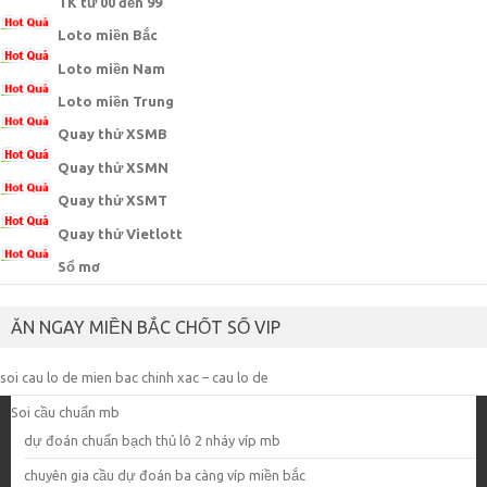
TK từ 00 đến 99
Loto miền Bắc
Loto miền Nam
Loto miền Trung
Quay thử XSMB
Quay thử XSMN
Quay thử XSMT
Quay thử Vietlott
Sổ mơ
ĂN NGAY MIỀN BẮC CHỐT SỐ VIP
soi cau lo de mien bac chinh xac – cau lo de
Soi cầu chuẩn mb
dự đoán chuẩn bạch thủ lô 2 nháy víp mb
chuyên gia cầu dự đoán ba càng víp miền bắc