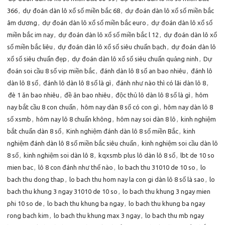
366
,
dự đoán dàn lô xổ số miền bắc 68
,
dự đoán dàn lô xổ số miền bắc
âm dương
,
dự đoán dàn lô xổ số miền bắc euro
,
dự đoán dàn lô xổ số
miền bắc im nay
,
dự đoán dàn lô xổ số miền bắc l 12
,
dự đoán dàn lô xổ
số miền bắc liêu
,
dự đoán dàn lô xổ số siêu chuẩn bạch
,
dự đoán dàn lô
xổ số siêu chuẩn đẹp
,
dự đoán dàn lô xổ số siêu chuẩn quảng ninh
,
Dự
đoán soi cầu 8 số vip miền bắc
,
đánh dàn lô 8 số an bao nhiêu
,
đánh lô
dàn lô 8 số
,
đánh lô dàn lô 8 số là gì
,
đánh như nào thì có lãi dàn lô 8
,
đè 1 ăn bao nhiêu
,
đề ăn bao nhiêu
,
độc thủ lô dàn lô 8 số là gì
,
hôm
nay bắt cầu 8 con chuẩn
,
hôm nay dàn 8 số có con gì
,
hôm nay dàn lô 8
số xsmb
,
hôm nay lô 8 chuẩn không
,
hôm nay soi dàn 8 lô
,
kinh nghiệm
bắt chuẩn dàn 8 số
,
Kinh nghiệm đánh dàn lô 8 số miền Bắc
,
kinh
nghiệm đánh dàn lô 8 số miền bắc siêu chuẩn
,
kinh nghiệm soi cầu dàn lô
8 số
,
kinh nghiệm soi dàn lô 8
,
kqxsmb plus lô dàn lô 8 số
,
lbt de 10 so
mien bac
,
lô 8 con đánh như thế nào
,
lo bach thu 31010 de 10 so
,
lo
bach thu dong thap
,
lo bach thu hom nay la con gi dàn lô 8 số là sao
,
lo
bach thu khung 3 ngay 31010 de 10 so
,
lo bach thu khung 3 ngay mien
phi 10 so de
,
lo bach thu khung ba ngay
,
lo bach thu khung ba ngay
rong bach kim
,
lo bach thu khung max 3 ngay
,
lo bach thu mb ngay