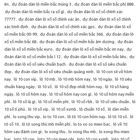
ên
,
dự đoán dàn lô miền bắc mùng 3
,
dự đoán dàn lô miền bắc phí 888
,
dự đoán dàn lô miền bắc ra số gì
,
dự đoán dàn lô xổ số chính xác
77777
,
dự đoán dàn lô xổ số chính xác ăn
,
dự đoán dàn lô xổ số chính
xác bình định
,
dự đoán dàn lô xổ số chính xác gps
,
dự đoán dàn lô xổ
số miền bắc 00-99
,
dự đoán dàn lô xổ số miền bắc 366
,
dự đoán dàn lô
xổ số miền bắc 68
,
dự đoán dàn lô xổ số miền bắc âm dương
,
dự đoán
dàn lô xổ số miền bắc euro
,
dự đoán dàn lô xổ số miền bắc im nay
,
dự
đoán dàn lô xổ số miền bắc l 12
,
dự đoán dàn lô xổ số miền bắc liêu
,
dự
đoán dàn lô xổ số siêu chuẩn bạch
,
dự đoán dàn lô xổ số siêu chuẩn
đẹp
,
dự đoán dàn lô xổ số siêu chuẩn quảng ninh
,
lô 10 con sẽ về hôm
nay
,
lô 10 con víp
,
lô 10 mb
,
lô 10 mb hôm nay
,
lô 10 ngày
,
lô 10 siêu
chuẩn hàng ngày
,
lô 10 số
,
lô 10 số đẹp nhất hôm nay
,
lô 10 số hàng
ngày
,
lô 10 số hôm nay
,
lô 10 số hôm nay con gì
,
lô 10 số hôm nay miễn
phí
,
lô 10 số là gì
,
lô 10 số miễn phí
,
lô 10 số rbk
,
lô 10 số siêu chuẩn
,
lô
10 số tỉ phú
,
lô 10 số víp
,
lô 10 số xsmb
,
lô chuẩn 10 số
,
lô dàn miễn
phí
,
lo song thu vip
,
lo to 10 con
,
lô tô 10 con hôm nay
,
lô tô 10 số
,
lô
tô số 10
,
lô tô song thủ mb miễn phí
,
lo to xo so mien bac
,
lô về 10
hôm sau đánh con gì
,
lo xong thu
,
lo xong thu mb
,
lo xong thu mien
bac
,
loto 10 con
,
loto 10 con mien phi
,
loto 10 con xsmb
,
loto 10 số