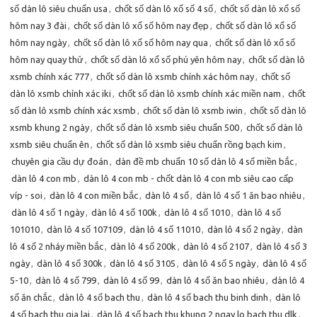
số dàn lô siêu chuẩn usa
,
chốt số dàn lô xổ số 4 số
,
chốt số dàn lô xổ số
hôm nay 3 đài
,
chốt số dàn lô xổ số hôm nay đẹp
,
chốt số dàn lô xổ số
hôm nay ngày
,
chốt số dàn lô xổ số hôm nay qua
,
chốt số dàn lô xổ số
hôm nay quay thử
,
chốt số dàn lô xổ số phú yên hôm nay
,
chốt số dàn lô
xsmb chính xác 777
,
chốt số dàn lô xsmb chính xác hôm nay
,
chốt số
dàn lô xsmb chính xác iki
,
chốt số dàn lô xsmb chính xác miền nam
,
chốt
số dàn lô xsmb chính xác xsmb
,
chốt số dàn lô xsmb iwin
,
chốt số dàn lô
xsmb khung 2 ngày
,
chốt số dàn lô xsmb siêu chuẩn 500
,
chốt số dàn lô
xsmb siêu chuẩn ên
,
chốt số dàn lô xsmb siêu chuẩn rồng bạch kim
,
chuyên gia cầu dự đoán
,
dàn đề mb chuẩn 10 số dàn lô 4 số miền bắc
,
dàn lô 4 con mb
,
dàn lô 4 con mb - chốt dàn lô 4 con mb siêu cao cấp
víp - soi
,
dàn lô 4 con miền bắc
,
dàn lô 4 số
,
dàn lô 4 số 1 ăn bao nhiêu
,
dàn lô 4 số 1 ngày
,
dàn lô 4 số 100k
,
dàn lô 4 số 1010
,
dàn lô 4 số
101010
,
dàn lô 4 số 107109
,
dàn lô 4 số 11010
,
dàn lô 4 số 2 ngày
,
dàn
lô 4 số 2 nháy miền bắc
,
dàn lô 4 số 200k
,
dàn lô 4 số 2107
,
dàn lô 4 số 3
ngày
,
dàn lô 4 số 300k
,
dàn lô 4 số 3105
,
dàn lô 4 số 5 ngày
,
dàn lô 4 số
5-10
,
dàn lô 4 số 799
,
dàn lô 4 số 99
,
dàn lô 4 số ăn bao nhiêu
,
dàn lô 4
số ăn chắc
,
dàn lô 4 số bach thu
,
dàn lô 4 số bach thu binh dinh
,
dàn lô
4 số bach thu gia lai
,
dàn lô 4 số bach thu khung 2 ngay lo bach thu dlk
,