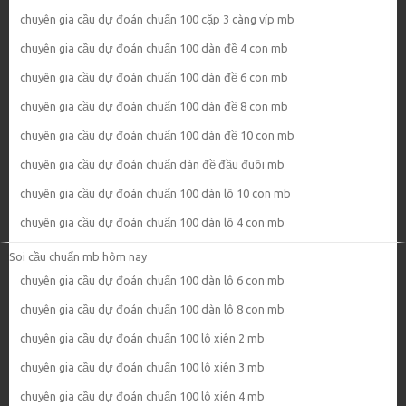
chuyên gia cầu dự đoán chuẩn 100 cặp 3 càng víp mb
chuyên gia cầu dự đoán chuẩn 100 dàn đề 4 con mb
chuyên gia cầu dự đoán chuẩn 100 dàn đề 6 con mb
chuyên gia cầu dự đoán chuẩn 100 dàn đề 8 con mb
chuyên gia cầu dự đoán chuẩn 100 dàn đề 10 con mb
chuyên gia cầu dự đoán chuẩn dàn đề đầu đuôi mb
chuyên gia cầu dự đoán chuẩn 100 dàn lô 10 con mb
chuyên gia cầu dự đoán chuẩn 100 dàn lô 4 con mb
Soi cầu chuẩn mb hôm nay
chuyên gia cầu dự đoán chuẩn 100 dàn lô 6 con mb
chuyên gia cầu dự đoán chuẩn 100 dàn lô 8 con mb
chuyên gia cầu dự đoán chuẩn 100 lô xiên 2 mb
chuyên gia cầu dự đoán chuẩn 100 lô xiên 3 mb
chuyên gia cầu dự đoán chuẩn 100 lô xiên 4 mb