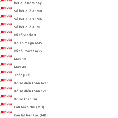
kết quả hôm nay
Sổ kết quả XSMB
Sổ kết quả XSMN
Sổ kết quả XSMT
xổ số vietlott
Xo so mega 6/45
xổ số Power 6/55
Max 3D
Max 4D
Thống kê
Xổ số điện toán 6x36
Xổ số điện toán 123
Xổ số thần tài
Cầu bạch thủ (MB)
Cầu lật liên tục (MB)