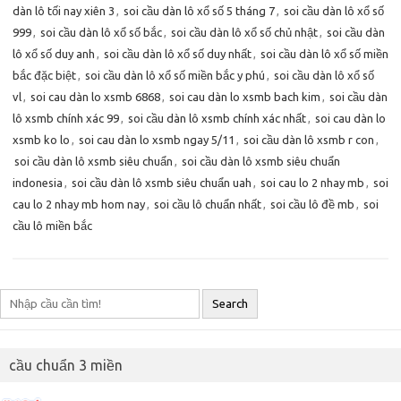
dàn lô tối nay xiên 3
,
soi cầu dàn lô xổ số 5 tháng 7
,
soi cầu dàn lô xổ số
999
,
soi cầu dàn lô xổ số bắc
,
soi cầu dàn lô xổ số chủ nhật
,
soi cầu dàn
lô xổ số duy anh
,
soi cầu dàn lô xổ số duy nhất
,
soi cầu dàn lô xổ số miền
bắc đặc biệt
,
soi cầu dàn lô xổ số miền bắc y phú
,
soi cầu dàn lô xổ số
vl
,
soi cau dàn lo xsmb 6868
,
soi cau dàn lo xsmb bach kim
,
soi cầu dàn
lô xsmb chính xác 99
,
soi cầu dàn lô xsmb chính xác nhất
,
soi cau dàn lo
xsmb ko lo
,
soi cau dàn lo xsmb ngay 5/11
,
soi cầu dàn lô xsmb r con
,
soi cầu dàn lô xsmb siêu chuẩn
,
soi cầu dàn lô xsmb siêu chuẩn
indonesia
,
soi cầu dàn lô xsmb siêu chuẩn uah
,
soi cau lo 2 nhay mb
,
soi
cau lo 2 nhay mb hom nay
,
soi cầu lô chuẩn nhất
,
soi cầu lô đề mb
,
soi
cầu lô miền bắc
Search
cầu chuẩn 3 miền