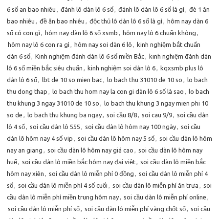
6 số an bao nhiêu
,
đánh lô dàn lô 6 số
,
đánh lô dàn lô 6 số là gì
,
đè 1 ăn
bao nhiêu
,
đề ăn bao nhiêu
,
độc thủ lô dàn lô 6 số là gì
,
hôm nay dàn 6
số có con gì
,
hôm nay dàn lô 6 số xsmb
,
hôm nay lô 6 chuẩn không
,
hôm nay lô 6 con ra gì
,
hôm nay soi dàn 6 lô
,
kinh nghiệm bắt chuẩn
dàn 6 số
,
Kinh nghiệm đánh dàn lô 6 số miền Bắc
,
kinh nghiệm đánh dàn
lô 6 số miền bắc siêu chuẩn
,
kinh nghiệm soi dàn lô 6
,
kqxsmb plus lô
dàn lô 6 số
,
lbt de 10 so mien bac
,
lo bach thu 31010 de 10 so
,
lo bach
thu dong thap
,
lo bach thu hom nay la con gi dàn lô 6 số là sao
,
lo bach
thu khung 3 ngay 31010 de 10 so
,
lo bach thu khung 3 ngay mien phi 10
so de
,
lo bach thu khung ba ngay
,
soi cầu 8/8
,
soi cau 9/9
,
soi cầu dàn
lô 4 số
,
soi cầu dàn lô 555
,
soi cầu dàn lô hôm nay 100 ngày
,
soi cầu
dàn lô hôm nay 4 số vip
,
soi cầu dàn lô hôm nay 5 số
,
soi cầu dàn lô hôm
nay an giang
,
soi cầu dàn lô hôm nay giá cao
,
soi cầu dàn lô hôm nay
huế
,
soi cầu dàn lô miền bắc hôm nay đại việt
,
soi cầu dàn lô miền bắc
hôm nay xiên
,
soi cầu dàn lô miễn phí 0 đồng
,
soi cầu dàn lô miễn phí 4
số
,
soi cầu dàn lô miễn phí 4 số cuối
,
soi cầu dàn lô miễn phí ăn trưa
,
soi
cầu dàn lô miễn phí miền trung hôm nay
,
soi cầu dàn lô miễn phí online
,
soi cầu dàn lô miễn phí số
,
soi cầu dàn lô miễn phí vàng chốt số
,
soi cầu