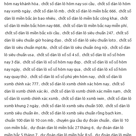
hôm nay khánh hòa
,
chốt số dàn lô hôm nay soi cầu
,
chốt số dàn lô hôm
nay xsmb ngày
,
chốt số dàn lô mb
,
chốt số dàn lô miền bắc 666
,
chốt số
dàn lô miền bắc ăn bao nhiêu
,
chốt số dàn lô miền bắc công khai
,
chốt
số dàn lô miền bắc hôm nay 666
,
chốt số dàn lô miền bắc nay miễn phí
,
chốt số dàn lô miền bắc xôi cầu
,
chốt số dàn lô siêu chuẩn 247
,
chốt số
dàn lô siêu chuẩn giờ hoàng đạo
,
chốt số dàn lô siêu chuẩn loto
,
chốt số
dàn lô siêu chuẩn mpt4u
,
chốt số dàn lô siêu chuẩn ông nội
,
chốt số dàn
lô siêu chuẩn usa
,
chốt số dàn lô xổ số 4 số
,
chốt số dàn lô xổ số hôm
nay 3 đài
,
chốt số dàn lô xổ số hôm nay đẹp
,
chốt số dàn lô xổ số hôm
nay ngày
,
chốt số dàn lô xổ số hôm nay qua
,
chốt số dàn lô xổ số hôm
nay quay thử
,
chốt số dàn lô xổ số phú yên hôm nay
,
chốt số dàn lô
xsmb chính xác 777
,
chốt số dàn lô xsmb chính xác hôm nay
,
chốt số
dàn lô xsmb chính xác iki
,
chốt số dàn lô xsmb chính xác miền nam
,
chốt
số dàn lô xsmb chính xác xsmb
,
chốt số dàn lô xsmb iwin
,
chốt số dàn lô
xsmb khung 2 ngày
,
chốt số dàn lô xsmb siêu chuẩn 500
,
chốt số dàn lô
xsmb siêu chuẩn ên
,
chốt số dàn lô xsmb siêu chuẩn rồng bạch kim
,
chuẩn 100 dàn lô 10 con mb
,
chuyên gia cầu dự đoán chuẩn
,
dàn lô 10
con miền bắc
,
dự đoán dàn lô miền bắc 27 tháng 6
,
dự đoán dàn lô
miền bắc 5 tháng 7
,
dự đoán dàn lô miền bắc 8 số
,
dự đoán dàn lô miền