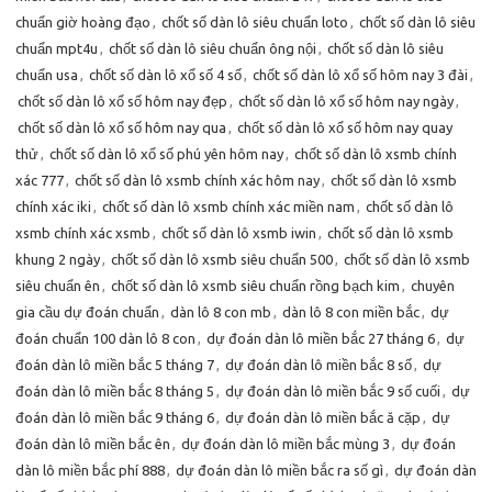
chuẩn giờ hoàng đạo
,
chốt số dàn lô siêu chuẩn loto
,
chốt số dàn lô siêu
chuẩn mpt4u
,
chốt số dàn lô siêu chuẩn ông nội
,
chốt số dàn lô siêu
chuẩn usa
,
chốt số dàn lô xổ số 4 số
,
chốt số dàn lô xổ số hôm nay 3 đài
,
chốt số dàn lô xổ số hôm nay đẹp
,
chốt số dàn lô xổ số hôm nay ngày
,
chốt số dàn lô xổ số hôm nay qua
,
chốt số dàn lô xổ số hôm nay quay
thử
,
chốt số dàn lô xổ số phú yên hôm nay
,
chốt số dàn lô xsmb chính
xác 777
,
chốt số dàn lô xsmb chính xác hôm nay
,
chốt số dàn lô xsmb
chính xác iki
,
chốt số dàn lô xsmb chính xác miền nam
,
chốt số dàn lô
xsmb chính xác xsmb
,
chốt số dàn lô xsmb iwin
,
chốt số dàn lô xsmb
khung 2 ngày
,
chốt số dàn lô xsmb siêu chuẩn 500
,
chốt số dàn lô xsmb
siêu chuẩn ên
,
chốt số dàn lô xsmb siêu chuẩn rồng bạch kim
,
chuyên
gia cầu dự đoán chuẩn
,
dàn lô 8 con mb
,
dàn lô 8 con miền bắc
,
dự
đoán chuẩn 100 dàn lô 8 con
,
dự đoán dàn lô miền bắc 27 tháng 6
,
dự
đoán dàn lô miền bắc 5 tháng 7
,
dự đoán dàn lô miền bắc 8 số
,
dự
đoán dàn lô miền bắc 8 tháng 5
,
dự đoán dàn lô miền bắc 9 số cuối
,
dự
đoán dàn lô miền bắc 9 tháng 6
,
dự đoán dàn lô miền bắc ă cặp
,
dự
đoán dàn lô miền bắc ên
,
dự đoán dàn lô miền bắc mùng 3
,
dự đoán
dàn lô miền bắc phí 888
,
dự đoán dàn lô miền bắc ra số gì
,
dự đoán dàn