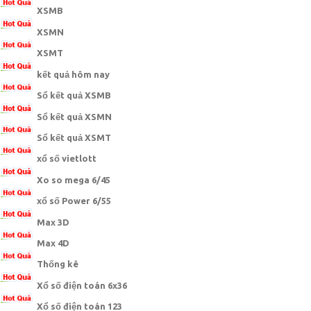
XSMB
XSMN
XSMT
kết quả hôm nay
Sổ kết quả XSMB
Sổ kết quả XSMN
Sổ kết quả XSMT
xổ số vietlott
Xo so mega 6/45
xổ số Power 6/55
Max 3D
Max 4D
Thống kê
Xổ số điện toán 6x36
Xổ số điện toán 123