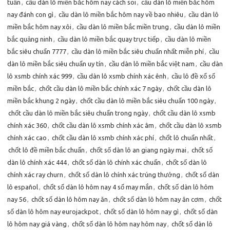
tuần
,
cầu dàn lô miền bắc hôm nay cách soi
,
cầu dàn lô miền bắc hôm
nay đánh con gì
,
cầu dàn lô miền bắc hôm nay về bao nhiêu
,
cầu dàn lô
miền bắc hôm nay xôi
,
cầu dàn lô miền bắc miền trung
,
cầu dàn lô miền
bắc quảng ninh
,
cầu dàn lô miền bắc quay trực tiếp
,
cầu dàn lô miền
bắc siêu chuẩn 7777
,
cầu dàn lô miền bắc siêu chuẩn nhất miễn phí
,
cầu
dàn lô miền bắc siêu chuẩn uy tín
,
cầu dàn lô miền bắc việt nam
,
cầu dàn
lô xsmb chính xác 999
,
cầu dàn lô xsmb chính xác ênh
,
cầu lô đề xổ số
miền bắc
,
chốt cầu dàn lô miền bắc chính xác 7 ngày
,
chốt cầu dàn lô
miền bắc khung 2 ngày
,
chốt cầu dàn lô miền bắc siêu chuẩn 100 ngày
,
chốt cầu dàn lô miền bắc siêu chuẩn trong ngày
,
chốt cầu dàn lô xsmb
chính xác 360
,
chốt cầu dàn lô xsmb chính xác âm
,
chốt cầu dàn lô xsmb
chính xác cao
,
chốt cầu dàn lô xsmb chính xác phí
,
chốt lô chuẩn nhất
,
chốt lô đề miền bắc chuẩn
,
chốt số dàn lô an giang ngày mai
,
chốt số
dàn lô chính xác 444
,
chốt số dàn lô chính xác chuẩn
,
chốt số dàn lô
chính xác ray churn
,
chốt số dàn lô chính xác trúng thưởng
,
chốt số dàn
lô español
,
chốt số dàn lô hôm nay 4 số may mắn
,
chốt số dàn lô hôm
nay 56
,
chốt số dàn lô hôm nay ăn
,
chốt số dàn lô hôm nay ăn cơm
,
chốt
số dàn lô hôm nay eurojackpot
,
chốt số dàn lô hôm nay gì
,
chốt số dàn
lô hôm nay giá vàng
,
chốt số dàn lô hôm nay hôm nay
,
chốt số dàn lô