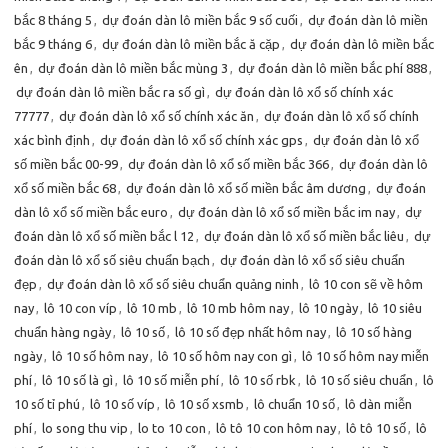
bắc 8 tháng 5
,
dự đoán dàn lô miền bắc 9 số cuối
,
dự đoán dàn lô miền
bắc 9 tháng 6
,
dự đoán dàn lô miền bắc ă cặp
,
dự đoán dàn lô miền bắc
ên
,
dự đoán dàn lô miền bắc mùng 3
,
dự đoán dàn lô miền bắc phí 888
,
dự đoán dàn lô miền bắc ra số gì
,
dự đoán dàn lô xổ số chính xác
77777
,
dự đoán dàn lô xổ số chính xác ăn
,
dự đoán dàn lô xổ số chính
xác bình định
,
dự đoán dàn lô xổ số chính xác gps
,
dự đoán dàn lô xổ
số miền bắc 00-99
,
dự đoán dàn lô xổ số miền bắc 366
,
dự đoán dàn lô
xổ số miền bắc 68
,
dự đoán dàn lô xổ số miền bắc âm dương
,
dự đoán
dàn lô xổ số miền bắc euro
,
dự đoán dàn lô xổ số miền bắc im nay
,
dự
đoán dàn lô xổ số miền bắc l 12
,
dự đoán dàn lô xổ số miền bắc liêu
,
dự
đoán dàn lô xổ số siêu chuẩn bạch
,
dự đoán dàn lô xổ số siêu chuẩn
đẹp
,
dự đoán dàn lô xổ số siêu chuẩn quảng ninh
,
lô 10 con sẽ về hôm
nay
,
lô 10 con víp
,
lô 10 mb
,
lô 10 mb hôm nay
,
lô 10 ngày
,
lô 10 siêu
chuẩn hàng ngày
,
lô 10 số
,
lô 10 số đẹp nhất hôm nay
,
lô 10 số hàng
ngày
,
lô 10 số hôm nay
,
lô 10 số hôm nay con gì
,
lô 10 số hôm nay miễn
phí
,
lô 10 số là gì
,
lô 10 số miễn phí
,
lô 10 số rbk
,
lô 10 số siêu chuẩn
,
lô
10 số tỉ phú
,
lô 10 số víp
,
lô 10 số xsmb
,
lô chuẩn 10 số
,
lô dàn miễn
phí
,
lo song thu vip
,
lo to 10 con
,
lô tô 10 con hôm nay
,
lô tô 10 số
,
lô