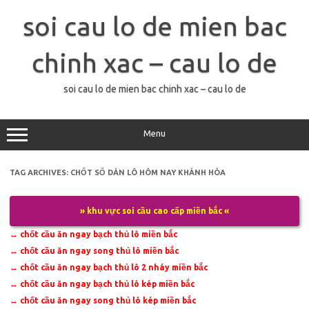
Skip
to
soi cau lo de mien bac
content
chinh xac – cau lo de
soi cau lo de mien bac chinh xac – cau lo de
Menu
TAG ARCHIVES:
CHỐT SỐ DÀN LÔ HÔM NAY KHÁNH HÒA
» khu vực soi cầu cao cấp miền bắc «
↔
chốt cầu ăn ngay bạch thủ lô miền bắc
↔
chốt cầu ăn ngay song thủ lô miền bắc
↔
chốt cầu ăn ngay bạch thủ lô 2 nháy miền bắc
↔
chốt cầu ăn ngay bạch thủ lô kép miền bắc
↔
chốt cầu ăn ngay song thủ lô kép miền bắc