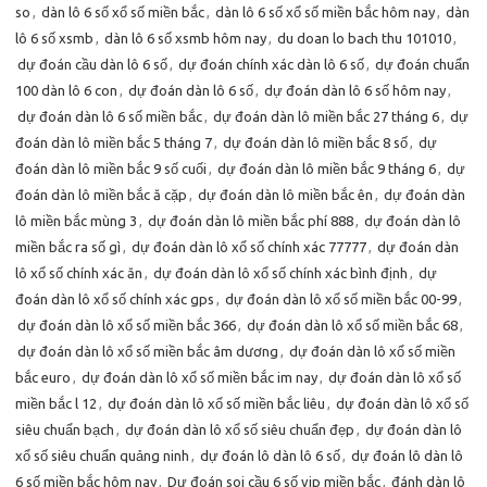
so
,
dàn lô 6 số xổ số miền bắc
,
dàn lô 6 số xổ số miền bắc hôm nay
,
dàn
lô 6 số xsmb
,
dàn lô 6 số xsmb hôm nay
,
du doan lo bach thu 101010
,
dự đoán cầu dàn lô 6 số
,
dự đoán chính xác dàn lô 6 số
,
dự đoán chuẩn
100 dàn lô 6 con
,
dự đoán dàn lô 6 số
,
dự đoán dàn lô 6 số hôm nay
,
dự đoán dàn lô 6 số miền bắc
,
dự đoán dàn lô miền bắc 27 tháng 6
,
dự
đoán dàn lô miền bắc 5 tháng 7
,
dự đoán dàn lô miền bắc 8 số
,
dự
đoán dàn lô miền bắc 9 số cuối
,
dự đoán dàn lô miền bắc 9 tháng 6
,
dự
đoán dàn lô miền bắc ă cặp
,
dự đoán dàn lô miền bắc ên
,
dự đoán dàn
lô miền bắc mùng 3
,
dự đoán dàn lô miền bắc phí 888
,
dự đoán dàn lô
miền bắc ra số gì
,
dự đoán dàn lô xổ số chính xác 77777
,
dự đoán dàn
lô xổ số chính xác ăn
,
dự đoán dàn lô xổ số chính xác bình định
,
dự
đoán dàn lô xổ số chính xác gps
,
dự đoán dàn lô xổ số miền bắc 00-99
,
dự đoán dàn lô xổ số miền bắc 366
,
dự đoán dàn lô xổ số miền bắc 68
,
dự đoán dàn lô xổ số miền bắc âm dương
,
dự đoán dàn lô xổ số miền
bắc euro
,
dự đoán dàn lô xổ số miền bắc im nay
,
dự đoán dàn lô xổ số
miền bắc l 12
,
dự đoán dàn lô xổ số miền bắc liêu
,
dự đoán dàn lô xổ số
siêu chuẩn bạch
,
dự đoán dàn lô xổ số siêu chuẩn đẹp
,
dự đoán dàn lô
xổ số siêu chuẩn quảng ninh
,
dự đoán lô dàn lô 6 số
,
dự đoán lô dàn lô
6 số miền bắc hôm nay
,
Dự đoán soi cầu 6 số vip miền bắc
,
đánh dàn lô