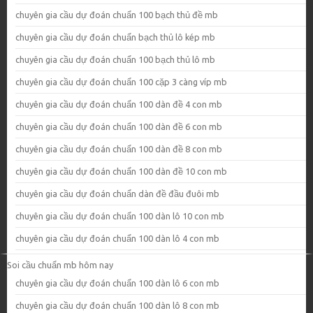
chuyên gia cầu dự đoán chuẩn 100 bạch thủ đề mb
chuyên gia cầu dự đoán chuẩn bạch thủ lô kép mb
chuyên gia cầu dự đoán chuẩn 100 bạch thủ lô mb
chuyên gia cầu dự đoán chuẩn 100 cặp 3 càng víp mb
chuyên gia cầu dự đoán chuẩn 100 dàn đề 4 con mb
chuyên gia cầu dự đoán chuẩn 100 dàn đề 6 con mb
chuyên gia cầu dự đoán chuẩn 100 dàn đề 8 con mb
chuyên gia cầu dự đoán chuẩn 100 dàn đề 10 con mb
chuyên gia cầu dự đoán chuẩn dàn đề đầu đuôi mb
chuyên gia cầu dự đoán chuẩn 100 dàn lô 10 con mb
chuyên gia cầu dự đoán chuẩn 100 dàn lô 4 con mb
Soi cầu chuẩn mb hôm nay
chuyên gia cầu dự đoán chuẩn 100 dàn lô 6 con mb
chuyên gia cầu dự đoán chuẩn 100 dàn lô 8 con mb