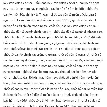
lô xsmb chính xác 999
,
cầu dàn lô xsmb chính xác ênh
,
cau lo de hom
nay
,
cau lo de hom nay mien bắc
,
cầu lô đề xổ số miền bắc
,
chốt cầu
dàn lô miền bắc chính xác 7 ngày
,
chốt cầu dàn lô miền bắc khung 2
ngày
,
chốt cầu dàn lô miền bắc siêu chuẩn 100 ngày
,
chốt cầu dàn lô
miền bắc siêu chuẩn trong ngày
,
chốt cầu dàn lô xsmb chính xác 360
,
chốt cầu dàn lô xsmb chính xác âm
,
chốt cầu dàn lô xsmb chính xác cao
,
chốt cầu dàn lô xsmb chính xác phí
,
chốt lô chuẩn nhất
,
chốt lô đề miền
bắc chuẩn
,
chốt số dàn lô an giang ngày mai
,
chốt số dàn lô chính xác
444
,
chốt số dàn lô chính xác chuẩn
,
chốt số dàn lô chính xác ray churn
,
chốt số dàn lô chính xác trúng thưởng
,
chốt số dàn lô español
,
chốt số
dàn lô hôm nay 4 số may mắn
,
chốt số dàn lô hôm nay 56
,
chốt số dàn lô
hôm nay ăn
,
chốt số dàn lô hôm nay ăn cơm
,
chốt số dàn lô hôm nay
eurojackpot
,
chốt số dàn lô hôm nay gì
,
chốt số dàn lô hôm nay giá
vàng
,
chốt số dàn lô hôm nay hôm nay
,
chốt số dàn lô hôm nay khánh
hòa
,
chốt số dàn lô hôm nay soi cầu
,
chốt số dàn lô hôm nay xsmb ngày
,
chốt số dàn lô mb
,
chốt số dàn lô miền bắc 666
,
chốt số dàn lô miền bắc
ăn bao nhiêu
,
chốt số dàn lô miền bắc công khai
,
chốt số dàn lô miền
bắc hôm nay 666
,
chốt số dàn lô miền bắc nay miễn phí
,
chốt số dàn lô
miền bắc xôi cầu
,
chốt số dàn lô siêu chuẩn 247
,
chốt số dàn lô siêu