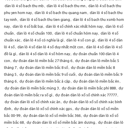
dàn lô 4 số bach thu mb
,
dàn lô 4 số bach thu mn
,
dàn lô 4 số bach thu
phu yen hom nay
,
dàn lô 4 số bach thu quang nam
,
dàn lô 4 số bach thu
tay ninh
,
dàn lô 4 số bach thu tien giang
,
dàn lô 4 số bach thu xsmb hom
nay
,
dàn lô 4 số bất bại
,
dàn lô 4 số chính xác nhất hôm nay
,
dàn lô 4 số
chuẩn
,
dàn lô 4 số chuẩn 100
,
dàn lô 4 số chuẩn hôm nay
,
dàn lô 4 số
chuẩn xác
,
dàn lô 4 số có nghĩa là gì
,
dàn lô 4 số con gì
,
dàn lô 4 số dàn
lô 4 số
,
dàn lô 4 số dàn lô 4 số duy nhất một con
,
dàn lô 4 số dàn lô 4 số
đề là gì
,
dàn lô 4 số dàn lô 4 số hôm nay
,
dự đoán chuẩn 100 dàn lô 4
con
,
dự đoán dàn lô miền bắc 27 tháng 6
,
dự đoán dàn lô miền bắc 5
tháng 7
,
dự đoán dàn lô miền bắc 8 số
,
dự đoán dàn lô miền bắc 8
tháng 5
,
dự đoán dàn lô miền bắc 9 số cuối
,
dự đoán dàn lô miền bắc 9
tháng 6
,
dự đoán dàn lô miền bắc ă cặp
,
dự đoán dàn lô miền bắc ên
,
dự đoán dàn lô miền bắc mùng 3
,
dự đoán dàn lô miền bắc phí 888
,
dự
đoán dàn lô miền bắc ra số gì
,
dự đoán dàn lô xổ số chính xác 77777
,
dự đoán dàn lô xổ số chính xác ăn
,
dự đoán dàn lô xổ số chính xác bình
định
,
dự đoán dàn lô xổ số chính xác gps
,
dự đoán dàn lô xổ số miền
bắc 00-99
,
dự đoán dàn lô xổ số miền bắc 366
,
dự đoán dàn lô xổ số
miền bắc 68
,
dự đoán dàn lô xổ số miền bắc âm dương
,
dự đoán dàn lô