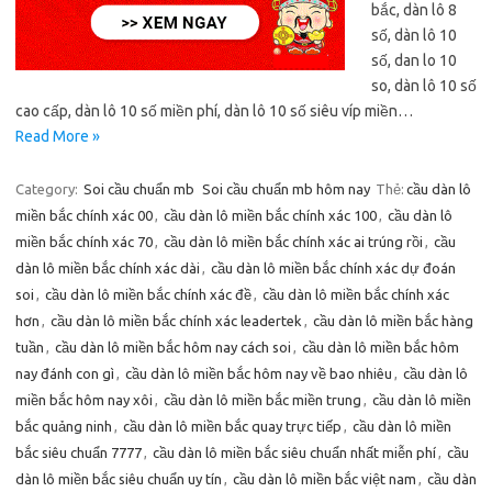
bắc, dàn lô 8
số, dàn lô 10
số, dan lo 10
so, dàn lô 10 số
cao cấp, dàn lô 10 số miền phí, dàn lô 10 số siêu víp miền…
Read More »
Category:
Soi cầu chuẩn mb
Soi cầu chuẩn mb hôm nay
Thẻ:
cầu dàn lô
miền bắc chính xác 00
,
cầu dàn lô miền bắc chính xác 100
,
cầu dàn lô
miền bắc chính xác 70
,
cầu dàn lô miền bắc chính xác ai trúng rồi
,
cầu
dàn lô miền bắc chính xác dài
,
cầu dàn lô miền bắc chính xác dự đoán
soi
,
cầu dàn lô miền bắc chính xác đề
,
cầu dàn lô miền bắc chính xác
hơn
,
cầu dàn lô miền bắc chính xác leadertek
,
cầu dàn lô miền bắc hàng
tuần
,
cầu dàn lô miền bắc hôm nay cách soi
,
cầu dàn lô miền bắc hôm
nay đánh con gì
,
cầu dàn lô miền bắc hôm nay về bao nhiêu
,
cầu dàn lô
miền bắc hôm nay xôi
,
cầu dàn lô miền bắc miền trung
,
cầu dàn lô miền
bắc quảng ninh
,
cầu dàn lô miền bắc quay trực tiếp
,
cầu dàn lô miền
bắc siêu chuẩn 7777
,
cầu dàn lô miền bắc siêu chuẩn nhất miễn phí
,
cầu
dàn lô miền bắc siêu chuẩn uy tín
,
cầu dàn lô miền bắc việt nam
,
cầu dàn