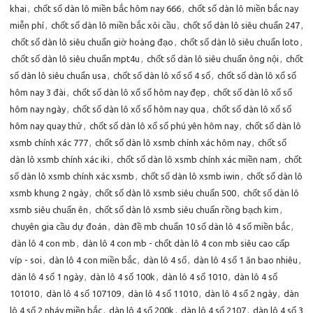
khai
,
chốt số dàn lô miền bắc hôm nay 666
,
chốt số dàn lô miền bắc nay
miễn phí
,
chốt số dàn lô miền bắc xôi cầu
,
chốt số dàn lô siêu chuẩn 247
,
chốt số dàn lô siêu chuẩn giờ hoàng đạo
,
chốt số dàn lô siêu chuẩn loto
,
chốt số dàn lô siêu chuẩn mpt4u
,
chốt số dàn lô siêu chuẩn ông nội
,
chốt
số dàn lô siêu chuẩn usa
,
chốt số dàn lô xổ số 4 số
,
chốt số dàn lô xổ số
hôm nay 3 đài
,
chốt số dàn lô xổ số hôm nay đẹp
,
chốt số dàn lô xổ số
hôm nay ngày
,
chốt số dàn lô xổ số hôm nay qua
,
chốt số dàn lô xổ số
hôm nay quay thử
,
chốt số dàn lô xổ số phú yên hôm nay
,
chốt số dàn lô
xsmb chính xác 777
,
chốt số dàn lô xsmb chính xác hôm nay
,
chốt số
dàn lô xsmb chính xác iki
,
chốt số dàn lô xsmb chính xác miền nam
,
chốt
số dàn lô xsmb chính xác xsmb
,
chốt số dàn lô xsmb iwin
,
chốt số dàn lô
xsmb khung 2 ngày
,
chốt số dàn lô xsmb siêu chuẩn 500
,
chốt số dàn lô
xsmb siêu chuẩn ên
,
chốt số dàn lô xsmb siêu chuẩn rồng bạch kim
,
chuyên gia cầu dự đoán
,
dàn đề mb chuẩn 10 số dàn lô 4 số miền bắc
,
dàn lô 4 con mb
,
dàn lô 4 con mb - chốt dàn lô 4 con mb siêu cao cấp
víp - soi
,
dàn lô 4 con miền bắc
,
dàn lô 4 số
,
dàn lô 4 số 1 ăn bao nhiêu
,
dàn lô 4 số 1 ngày
,
dàn lô 4 số 100k
,
dàn lô 4 số 1010
,
dàn lô 4 số
101010
,
dàn lô 4 số 107109
,
dàn lô 4 số 11010
,
dàn lô 4 số 2 ngày
,
dàn
lô 4 số 2 nháy miền bắc
,
dàn lô 4 số 200k
,
dàn lô 4 số 2107
,
dàn lô 4 số 3