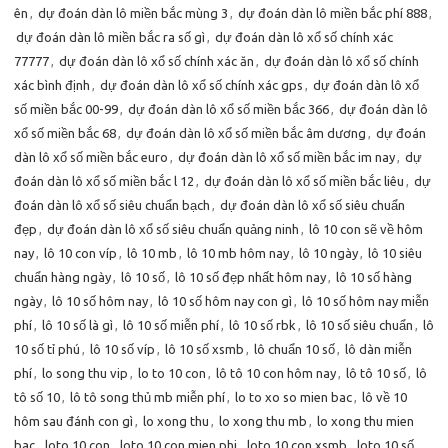
ên
,
dự đoán dàn lô miền bắc mùng 3
,
dự đoán dàn lô miền bắc phí 888
,
dự đoán dàn lô miền bắc ra số gì
,
dự đoán dàn lô xổ số chính xác
77777
,
dự đoán dàn lô xổ số chính xác ăn
,
dự đoán dàn lô xổ số chính
xác bình định
,
dự đoán dàn lô xổ số chính xác gps
,
dự đoán dàn lô xổ
số miền bắc 00-99
,
dự đoán dàn lô xổ số miền bắc 366
,
dự đoán dàn lô
xổ số miền bắc 68
,
dự đoán dàn lô xổ số miền bắc âm dương
,
dự đoán
dàn lô xổ số miền bắc euro
,
dự đoán dàn lô xổ số miền bắc im nay
,
dự
đoán dàn lô xổ số miền bắc l 12
,
dự đoán dàn lô xổ số miền bắc liêu
,
dự
đoán dàn lô xổ số siêu chuẩn bạch
,
dự đoán dàn lô xổ số siêu chuẩn
đẹp
,
dự đoán dàn lô xổ số siêu chuẩn quảng ninh
,
lô 10 con sẽ về hôm
nay
,
lô 10 con víp
,
lô 10 mb
,
lô 10 mb hôm nay
,
lô 10 ngày
,
lô 10 siêu
chuẩn hàng ngày
,
lô 10 số
,
lô 10 số đẹp nhất hôm nay
,
lô 10 số hàng
ngày
,
lô 10 số hôm nay
,
lô 10 số hôm nay con gì
,
lô 10 số hôm nay miễn
phí
,
lô 10 số là gì
,
lô 10 số miễn phí
,
lô 10 số rbk
,
lô 10 số siêu chuẩn
,
lô
10 số tỉ phú
,
lô 10 số víp
,
lô 10 số xsmb
,
lô chuẩn 10 số
,
lô dàn miễn
phí
,
lo song thu vip
,
lo to 10 con
,
lô tô 10 con hôm nay
,
lô tô 10 số
,
lô
tô số 10
,
lô tô song thủ mb miễn phí
,
lo to xo so mien bac
,
lô về 10
hôm sau đánh con gì
,
lo xong thu
,
lo xong thu mb
,
lo xong thu mien
bac
,
loto 10 con
,
loto 10 con mien phi
,
loto 10 con xsmb
,
loto 10 số