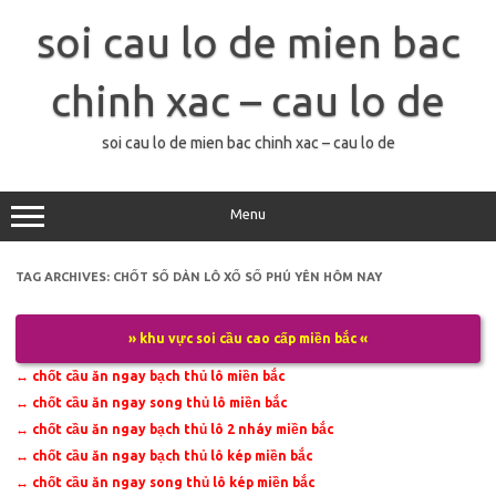
Skip
to
soi cau lo de mien bac
content
chinh xac – cau lo de
soi cau lo de mien bac chinh xac – cau lo de
Menu
TAG ARCHIVES:
CHỐT SỐ DÀN LÔ XỔ SỐ PHÚ YÊN HÔM NAY
» khu vực soi cầu cao cấp miền bắc «
↔
chốt cầu ăn ngay bạch thủ lô miền bắc
↔
chốt cầu ăn ngay song thủ lô miền bắc
↔
chốt cầu ăn ngay bạch thủ lô 2 nháy miền bắc
↔
chốt cầu ăn ngay bạch thủ lô kép miền bắc
↔
chốt cầu ăn ngay song thủ lô kép miền bắc