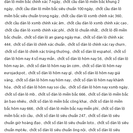
dàn lô miền bắc chính xác 7 ngày
,
chốt cầu dàn lô miền bắc khung 2
ngày
,
chốt cầu dàn lô miền bắc siêu chuẩn 100 ngày
,
chốt cầu dàn lô
miền bắc siêu chuẩn trong ngày
,
chốt cầu dàn lô xsmb chính xác 360
,
chốt cầu dàn lô xsmb chính xác âm
,
chốt cầu dàn lô xsmb chính xác cao
,
chốt cầu dàn lô xsmb chính xác phí
,
chốt lô chuẩn nhất
,
chốt lô đề miền
bắc chuẩn
,
chốt số dàn lô an giang ngày mai
,
chốt số dàn lô chính xác
444
,
chốt số dàn lô chính xác chuẩn
,
chốt số dàn lô chính xác ray churn
,
chốt số dàn lô chính xác trúng thưởng
,
chốt số dàn lô español
,
chốt số
dàn lô hôm nay 4 số may mắn
,
chốt số dàn lô hôm nay 56
,
chốt số dàn lô
hôm nay ăn
,
chốt số dàn lô hôm nay ăn cơm
,
chốt số dàn lô hôm nay
eurojackpot
,
chốt số dàn lô hôm nay gì
,
chốt số dàn lô hôm nay giá
vàng
,
chốt số dàn lô hôm nay hôm nay
,
chốt số dàn lô hôm nay khánh
hòa
,
chốt số dàn lô hôm nay soi cầu
,
chốt số dàn lô hôm nay xsmb ngày
,
chốt số dàn lô mb
,
chốt số dàn lô miền bắc 666
,
chốt số dàn lô miền bắc
ăn bao nhiêu
,
chốt số dàn lô miền bắc công khai
,
chốt số dàn lô miền
bắc hôm nay 666
,
chốt số dàn lô miền bắc nay miễn phí
,
chốt số dàn lô
miền bắc xôi cầu
,
chốt số dàn lô siêu chuẩn 247
,
chốt số dàn lô siêu
chuẩn giờ hoàng đạo
,
chốt số dàn lô siêu chuẩn loto
,
chốt số dàn lô siêu
chuẩn mpt4u
,
chốt số dàn lô siêu chuẩn ông nội
,
chốt số dàn lô siêu