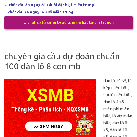
↔
chốt cầu ăn ngay đầu đuôi đặc biệt miền trung
↔
chốt cầu ăn ngay lô 3 số miền trung
→ chốt số từ công ty xổ số miền bắc tự tin trúng ↑
chuyên gia cầu dự đoán chuẩn
100 dàn lô 8 con mb
dàn lô 10 số, lô
kép miền bắc,
soi lô miền bắc,
dàn lô 4 số
miền phí miền
bắc, lô vip miền
bắc, dàn lô 8
số, dàn lô 10