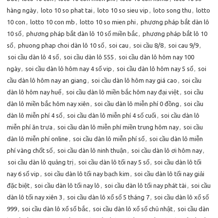
hàng ngày
,
loto 10 so phat tai
,
loto 10 so sieu vip
,
loto song thu
,
lotto
10 con
,
lotto 10 con mb
,
lotto 10 so mien phi
,
phương pháp bắt dàn lô
10 số
,
phương pháp bắt dàn lô 10 số miền bắc
,
phương pháp bắt lô 10
số
,
phuong phap choi dàn lô 10 số
,
soi cau
,
soi cầu 8/8
,
soi cau 9/9
,
soi cầu dàn lô 4 số
,
soi cầu dàn lô 555
,
soi cầu dàn lô hôm nay 100
ngày
,
soi cầu dàn lô hôm nay 4 số vip
,
soi cầu dàn lô hôm nay 5 số
,
soi
cầu dàn lô hôm nay an giang
,
soi cầu dàn lô hôm nay giá cao
,
soi cầu
dàn lô hôm nay huế
,
soi cầu dàn lô miền bắc hôm nay đại việt
,
soi cầu
dàn lô miền bắc hôm nay xiên
,
soi cầu dàn lô miễn phí 0 đồng
,
soi cầu
dàn lô miễn phí 4 số
,
soi cầu dàn lô miễn phí 4 số cuối
,
soi cầu dàn lô
miễn phí ăn trưa
,
soi cầu dàn lô miễn phí miền trung hôm nay
,
soi cầu
dàn lô miễn phí online
,
soi cầu dàn lô miễn phí số
,
soi cầu dàn lô miễn
phí vàng chốt số
,
soi cầu dàn lô ninh thuận
,
soi cầu dàn lô ơi hôm nay
,
soi cầu dàn lô quảng trị
,
soi cầu dàn lô tối nay 5 số
,
soi cầu dàn lô tối
nay 6 số vip
,
soi cầu dàn lô tối nay bạch kim
,
soi cầu dàn lô tối nay giải
đặc biệt
,
soi cầu dàn lô tối nay lô
,
soi cầu dàn lô tối nay phát tài
,
soi cầu
dàn lô tối nay xiên 3
,
soi cầu dàn lô xổ số 5 tháng 7
,
soi cầu dàn lô xổ số
999
,
soi cầu dàn lô xổ số bắc
,
soi cầu dàn lô xổ số chủ nhật
,
soi cầu dàn