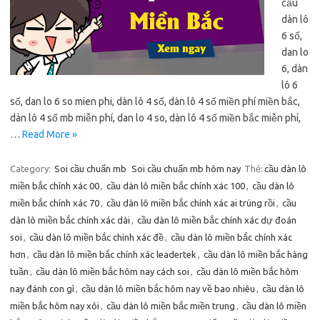
cầu
dàn lô
6 số,
dan lo
6, dàn
lô 6
số, dan lo 6 so mien phi, dàn lô 4 số, dàn lô 4 số miền phí miền bắc,
dàn lô 4 số mb miễn phí, dan lo 4 so, dàn lô 4 số miền bắc miễn phí,
…
Read More »
Category:
Soi cầu chuẩn mb
Soi cầu chuẩn mb hôm nay
Thẻ:
cầu dàn lô
miền bắc chính xác 00
,
cầu dàn lô miền bắc chính xác 100
,
cầu dàn lô
miền bắc chính xác 70
,
cầu dàn lô miền bắc chính xác ai trúng rồi
,
cầu
dàn lô miền bắc chính xác dài
,
cầu dàn lô miền bắc chính xác dự đoán
soi
,
cầu dàn lô miền bắc chính xác đề
,
cầu dàn lô miền bắc chính xác
hơn
,
cầu dàn lô miền bắc chính xác leadertek
,
cầu dàn lô miền bắc hàng
tuần
,
cầu dàn lô miền bắc hôm nay cách soi
,
cầu dàn lô miền bắc hôm
nay đánh con gì
,
cầu dàn lô miền bắc hôm nay về bao nhiêu
,
cầu dàn lô
miền bắc hôm nay xôi
,
cầu dàn lô miền bắc miền trung
,
cầu dàn lô miền