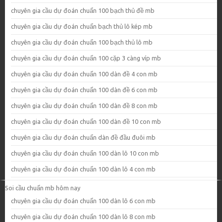
chuyên gia cầu dự đoán chuẩn 100 bạch thủ đề mb
chuyên gia cầu dự đoán chuẩn bạch thủ lô kép mb
chuyên gia cầu dự đoán chuẩn 100 bạch thủ lô mb
chuyên gia cầu dự đoán chuẩn 100 cặp 3 càng víp mb
chuyên gia cầu dự đoán chuẩn 100 dàn đề 4 con mb
chuyên gia cầu dự đoán chuẩn 100 dàn đề 6 con mb
chuyên gia cầu dự đoán chuẩn 100 dàn đề 8 con mb
chuyên gia cầu dự đoán chuẩn 100 dàn đề 10 con mb
chuyên gia cầu dự đoán chuẩn dàn đề đầu đuôi mb
chuyên gia cầu dự đoán chuẩn 100 dàn lô 10 con mb
chuyên gia cầu dự đoán chuẩn 100 dàn lô 4 con mb
Soi cầu chuẩn mb hôm nay
chuyên gia cầu dự đoán chuẩn 100 dàn lô 6 con mb
chuyên gia cầu dự đoán chuẩn 100 dàn lô 8 con mb