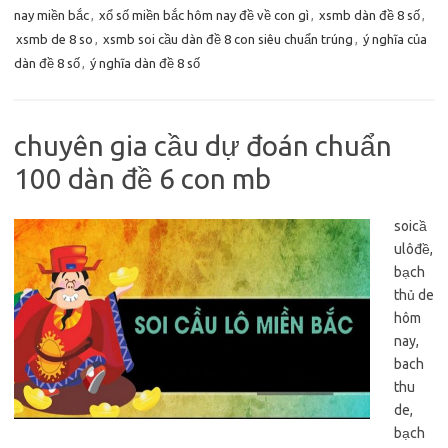
nay miền bắc
,
xổ số miền bắc hôm nay đề về con gì
,
xsmb dàn đề 8 số
,
xsmb de 8 so
,
xsmb soi cầu dàn đề 8 con siêu chuẩn trúng
,
ý nghĩa của
dàn đề 8 số
,
ý nghĩa dàn đề 8 số
chuyên gia cầu dự đoán chuẩn
100 dàn đề 6 con mb
soicầ
ulôđề,
bạch
thủ de
hôm
nay,
bach
thu
de,
bạch