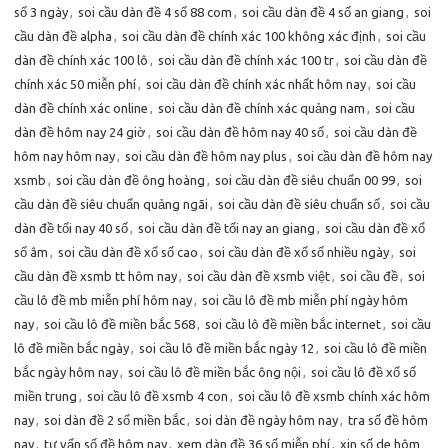
số 3 ngày
,
soi cầu dàn đề 4 số 88 com
,
soi cầu dàn đề 4 số an giang
,
soi
cầu dàn đề alpha
,
soi cầu dàn đề chính xác 100 không xác định
,
soi cầu
dàn đề chính xác 100 lô
,
soi cầu dàn đề chính xác 100 tr
,
soi cầu dàn đề
chính xác 50 miễn phí
,
soi cầu dàn đề chính xác nhất hôm nay
,
soi cầu
dàn đề chính xác online
,
soi cầu dàn đề chính xác quảng nam
,
soi cầu
dàn đề hôm nay 24 giờ
,
soi cầu dàn đề hôm nay 40 số
,
soi cầu dàn đề
hôm nay hôm nay
,
soi cầu dàn đề hôm nay plus
,
soi cầu dàn đề hôm nay
xsmb
,
soi cầu dàn đề ông hoàng
,
soi cầu dàn đề siêu chuẩn 00 99
,
soi
cầu dàn đề siêu chuẩn quảng ngãi
,
soi cầu dàn đề siêu chuẩn số
,
soi cầu
dàn đề tối nay 40 số
,
soi cầu dàn đề tối nay an giang
,
soi cầu dàn đề xổ
số âm
,
soi cầu dàn đề xổ số cao
,
soi cầu dàn đề xổ số nhiều ngày
,
soi
cầu dàn đề xsmb tt hôm nay
,
soi cầu dàn đề xsmb việt
,
soi cầu đề
,
soi
cầu lô đề mb miễn phí hôm nay
,
soi cầu lô đề mb miễn phí ngày hôm
nay
,
soi cầu lô đề miền bắc 568
,
soi cầu lô đề miền bắc internet
,
soi cầu
lô đề miền bắc ngày
,
soi cầu lô đề miền bắc ngày 12
,
soi cầu lô đề miền
bắc ngày hôm nay
,
soi cầu lô đề miền bắc ông nội
,
soi cầu lô đề xổ số
miền trung
,
soi cầu lô đề xsmb 4 con
,
soi cầu lô đề xsmb chính xác hôm
nay
,
soi dàn đề 2 số miền bắc
,
soi dàn đề ngày hôm nay
,
tra số đề hôm
nay
,
tư vấn số đề hôm nay
,
xem dàn đề 36 số miễn phí
,
xin số de hôm