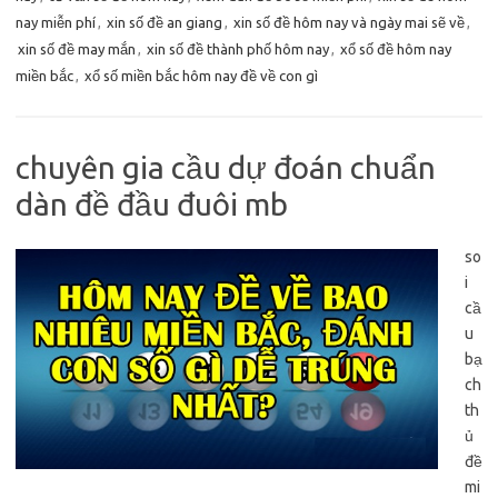
nay miễn phí
,
xin số đề an giang
,
xin số đề hôm nay và ngày mai sẽ về
,
xin số đề may mắn
,
xin số đề thành phố hôm nay
,
xổ số đề hôm nay
miền bắc
,
xổ số miền bắc hôm nay đề về con gì
chuyên gia cầu dự đoán chuẩn
dàn đề đầu đuôi mb
so
i
cầ
u
bạ
ch
th
ủ
đề
mi