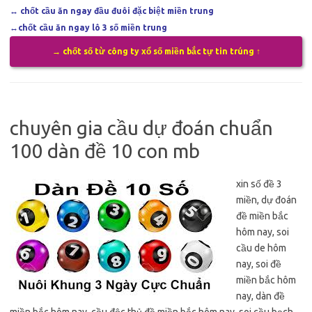
↔
chốt cầu ăn ngay đầu đuôi đặc biệt miền trung
↔
chốt cầu ăn ngay lô 3 số miền trung
→ chốt số từ công ty xổ số miền bắc tự tin trúng ↑
chuyên gia cầu dự đoán chuẩn
100 dàn đề 10 con mb
xin số đề 3
miền, dự đoán
đề miền bắc
hôm nay, soi
cầu de hôm
nay, soi đề
miền bắc hôm
nay, dàn đề