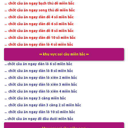
↔
chốt cầu ăn ngay bạch thủ đề miền bắc
↔
chốt cầu ăn ngay song thủ đề miền bắc
↔
chốt cầu ăn ngay dàn đề 4 số miền bắc
↔
chốt cầu ăn ngay dàn đề 6 số miền bắc
↔
chốt cầu ăn ngay dàn đề 8 số miền bắc
↔
chốt cầu ăn ngay dàn đề 10 số miền bắc
↔
chốt cầu ăn ngay dàn lô 4 số miền bắc
⇒ khu vực soi cầu miền bắc ⇐
↔
chốt cầu ăn ngay dàn lô 6 số miền bắc
↔
chốt cầu ăn ngay dàn lô 8 số miền bắc
↔
chốt cầu ăn ngay dàn lô xiên 2 miền bắc
↔
chốt cầu ăn ngay dàn lô xiên 3 miền bắc
↔
chốt cầu ăn ngay dàn lô xiên 4 miền bắc
↔
chốt cầu ăn ngay 3 càng miền bắc
↔
chốt cầu ăn ngay dàn 3 càng 2 số miền bắc
↔
chốt cầu ăn ngay dàn lô 10 số miền bắc
↔
chốt cầu ăn ngay đề đầu đuôi miền bắc