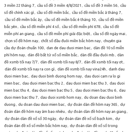
3 miền 22 tháng 7
,
cầu số đề 3 miền 4/8/2021
,
cầu số đề 3 miền 56
,
cầu
số đề chính xác gì
,
cầu số đề miền bắc
,
cầu số đề miền bắc â tháng 7
,
cầu số đề miền bắc ây
,
cầu số đề miền bắc ê tháng 10
,
cầu số đề miền
bắc yên
,
cầu số đề miễn phí 4 số
,
cầu số đề miễn phí 678
,
cầu số đề
miễn phí an giang
,
cầu số đề miễn phí giải đặc biệt
,
cầu số đề ngày mai
,
chọn số đề hôm nay
,
chốt số đầu đuôi miền bắc hôm nay
,
chuyên gia
cầu dự đoán chuẩn 100
,
dan de dau duoi mien bac
,
dàn đề 10 số miễn
phí hôm nay
,
dàn đề bất tử xổ số miền bắc
,
dàn đề đầu đuôi mb
,
dàn
đề xsmb tối nay 7/7
,
dàn đề xsmb tối nay 8/7
,
dàn đề xsmb tối nay ơt
,
dàn đề xsmb tối nay ra con gì
,
dàn đề xsmb tối nay vina24h
,
danh dau
duoi mien bac
,
dau duoi binh duong hom nay
,
dau duoi cam ra lo gi
mien bac
,
dau duoi mien bac thu 2
,
dau duoi mien bac thu 3
,
dau duoi
mien bac thu 4
,
dau duoi mien bac thu 5
,
dau duoi mien bac thu 6
,
dau
duoi mien bac thu 7
,
dau duoi xsmb hom nay
,
du doan dau duoi binh
duong
,
du doan dau duoi mien bac
,
dự đoán dàn đề hôm nay 365
,
dự
đoán dàn đề hôm nay âm bao nhiêu
,
dự đoán dàn đề hôm nay an giang
,
dự đoán dàn đề xổ số 30 ngày
,
dự đoán dàn đề xổ số bạch kim
,
dự
đoán dàn đề xổ số miền bắc hôm nay
,
dự đoán dàn đề xổ số trong