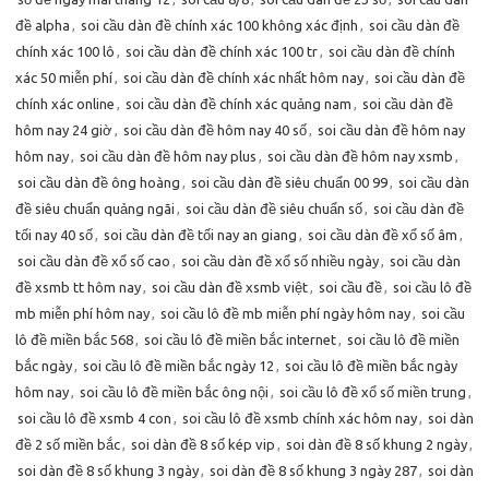
đề alpha
,
soi cầu dàn đề chính xác 100 không xác định
,
soi cầu dàn đề
chính xác 100 lô
,
soi cầu dàn đề chính xác 100 tr
,
soi cầu dàn đề chính
xác 50 miễn phí
,
soi cầu dàn đề chính xác nhất hôm nay
,
soi cầu dàn đề
chính xác online
,
soi cầu dàn đề chính xác quảng nam
,
soi cầu dàn đề
hôm nay 24 giờ
,
soi cầu dàn đề hôm nay 40 số
,
soi cầu dàn đề hôm nay
hôm nay
,
soi cầu dàn đề hôm nay plus
,
soi cầu dàn đề hôm nay xsmb
,
soi cầu dàn đề ông hoàng
,
soi cầu dàn đề siêu chuẩn 00 99
,
soi cầu dàn
đề siêu chuẩn quảng ngãi
,
soi cầu dàn đề siêu chuẩn số
,
soi cầu dàn đề
tối nay 40 số
,
soi cầu dàn đề tối nay an giang
,
soi cầu dàn đề xổ số âm
,
soi cầu dàn đề xổ số cao
,
soi cầu dàn đề xổ số nhiều ngày
,
soi cầu dàn
đề xsmb tt hôm nay
,
soi cầu dàn đề xsmb việt
,
soi cầu đề
,
soi cầu lô đề
mb miễn phí hôm nay
,
soi cầu lô đề mb miễn phí ngày hôm nay
,
soi cầu
lô đề miền bắc 568
,
soi cầu lô đề miền bắc internet
,
soi cầu lô đề miền
bắc ngày
,
soi cầu lô đề miền bắc ngày 12
,
soi cầu lô đề miền bắc ngày
hôm nay
,
soi cầu lô đề miền bắc ông nội
,
soi cầu lô đề xổ số miền trung
,
soi cầu lô đề xsmb 4 con
,
soi cầu lô đề xsmb chính xác hôm nay
,
soi dàn
đề 2 số miền bắc
,
soi dàn đề 8 số kép vip
,
soi dàn đề 8 số khung 2 ngày
,
soi dàn đề 8 số khung 3 ngày
,
soi dàn đề 8 số khung 3 ngày 287
,
soi dàn