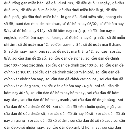
đuôi tổng gan miền bắc
,
đề đầu đuôi 789
,
đề đầu đuôi 99 ngày
,
đề đầu
đuôi mb
,
đề đầu đuôi miền bắc
,
đề đầu đuôi miền bắc là gì
,
đề đầu
đuôi phố
,
giá đầu đuôi miền bắc
,
lô gan đầu đuôi miền bắc
,
nhang xin
số đề
,
nuoi dau duoi de mien bac
,
số đề hôm nay 06/02
,
số đề hôm nay
5/4
,
số đề hôm nay 9 tây
,
số đề hôm nay im lặng
,
số đề hôm nay in
english
,
số đề hôm nay mien trung
,
số đề hôm nay ông nhất
,
số đề miễn
phí âm
,
số đề ngày mai 12
,
số đề ngày mai 54
,
số đề ngày mai 8 tháng
5
,
số đề ngày mai không ra
,
số đề ngày mai tháng 12
,
soi cau
,
soi cầu
8/8
,
soi cầu dàn đề 25 số
,
soi cầu dàn đề alpha
,
soi cầu dàn đề chính
xác 100 không xác định
,
soi cầu dàn đề chính xác 100 lô
,
soi cầu dàn đề
chính xác 100 tr
,
soi cầu dàn đề chính xác 50 miễn phí
,
soi cầu dàn đề
chính xác nhất hôm nay
,
soi cầu dàn đề chính xác online
,
soi cầu dàn đề
chính xác quảng nam
,
soi cầu dàn đề hôm nay 24 giờ
,
soi cầu dàn đề
hôm nay 40 số
,
soi cầu dàn đề hôm nay hôm nay
,
soi cầu dàn đề hôm
nay plus
,
soi cầu dàn đề hôm nay xsmb
,
soi cầu dàn đề ông hoàng
,
soi
cầu dàn đề siêu chuẩn 00 99
,
soi cầu dàn đề siêu chuẩn quảng ngãi
,
soi
cầu dàn đề siêu chuẩn số
,
soi cầu dàn đề tối nay 40 số
,
soi cầu dàn đề tối
nay an giang
,
soi cầu dàn đề xổ số âm
,
soi cầu dàn đề xổ số cao
,
soi cầu
dàn đề xổ số nhiều ngày
,
soi cầu dàn đề xsmb tt hôm nay
,
soi cầu dàn