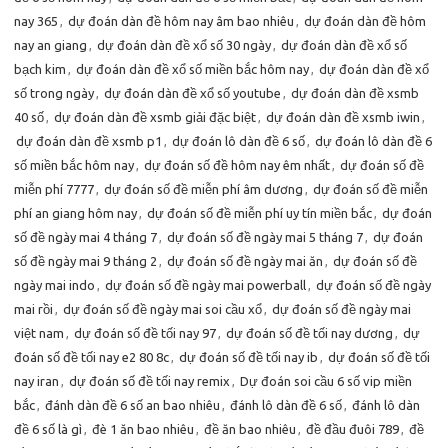
nay 365
,
dự đoán dàn đề hôm nay âm bao nhiêu
,
dự đoán dàn đề hôm
nay an giang
,
dự đoán dàn đề xổ số 30 ngày
,
dự đoán dàn đề xổ số
bạch kim
,
dự đoán dàn đề xổ số miền bắc hôm nay
,
dự đoán dàn đề xổ
số trong ngày
,
dự đoán dàn đề xổ số youtube
,
dự đoán dàn đề xsmb
40 số
,
dự đoán dàn đề xsmb giải đặc biệt
,
dự đoán dàn đề xsmb iwin
,
dự đoán dàn đề xsmb p1
,
dự đoán lô dàn đề 6 số
,
dự đoán lô dàn đề 6
số miền bắc hôm nay
,
dự đoán số đề hôm nay êm nhất
,
dự đoán số đề
miễn phí 7777
,
dự đoán số đề miễn phí âm dương
,
dự đoán số đề miễn
phí an giang hôm nay
,
dự đoán số đề miễn phí uy tín miền bắc
,
dự đoán
số đề ngày mai 4 tháng 7
,
dự đoán số đề ngày mai 5 tháng 7
,
dự đoán
số đề ngày mai 9 tháng 2
,
dự đoán số đề ngày mai ăn
,
dự đoán số đề
ngày mai indo
,
dự đoán số đề ngày mai powerball
,
dự đoán số đề ngày
mai rồi
,
dự đoán số đề ngày mai soi cầu xổ
,
dự đoán số đề ngày mai
việt nam
,
dự đoán số đề tối nay 97
,
dự đoán số đề tối nay dương
,
dự
đoán số đề tối nay e2 80 8c
,
dự đoán số đề tối nay ib
,
dự đoán số đề tối
nay iran
,
dự đoán số đề tối nay remix
,
Dự đoán soi cầu 6 số vip miền
bắc
,
đánh dàn đề 6 số an bao nhiêu
,
đánh lô dàn đề 6 số
,
đánh lô dàn
đề 6 số là gì
,
đè 1 ăn bao nhiêu
,
đề ăn bao nhiêu
,
đề đầu đuôi 789
,
đề