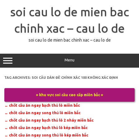
Skip
to
soi cau lo de mien bac
content
chinh xac – cau lo de
soi cau lo de mien bac chinh xac – cau lo de
Menu
TAG ARCHIVES:
SOI CẦU DÀN ĐỀ CHÍNH XÁC 100 KHÔNG XÁC ĐỊNH
» khu vực soi cầu cao cấp miền bắc «
↔
chốt cầu ăn ngay bạch thủ lô miền bắc
↔
chốt cầu ăn ngay song thủ lô miền bắc
↔
chốt cầu ăn ngay bạch thủ lô 2 nháy miền bắc
↔
chốt cầu ăn ngay bạch thủ lô kép miền bắc
↔
chốt cầu ăn ngay song thủ lô kép miền bắc