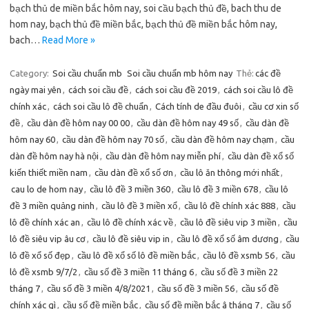
bạch thủ de miền bắc hôm nay, soi cầu bạch thủ đề, bach thu de
hom nay, bạch thủ đề miền bắc, bạch thủ đề miền bắc hôm nay,
bach…
Read More »
Category:
Soi cầu chuẩn mb
Soi cầu chuẩn mb hôm nay
Thẻ:
các đề
ngày mai yên
,
cách soi cầu đề
,
cách soi cầu đề 2019
,
cách soi cầu lô đề
chính xác
,
cách soi cầu lô đề chuẩn
,
Cách tính de đầu đuôi
,
cầu cơ xin số
đề
,
cầu dàn đề hôm nay 00 00
,
cầu dàn đề hôm nay 49 số
,
cầu dàn đề
hôm nay 60
,
cầu dàn đề hôm nay 70 số
,
cầu dàn đề hôm nay chạm
,
cầu
dàn đề hôm nay hà nội
,
cầu dàn đề hôm nay miễn phí
,
cầu dàn đề xổ số
kiến thiết miền nam
,
cầu dàn đề xổ số ơn
,
cầu lô ăn thông mới nhất
,
cau lo de hom nay
,
cầu lô đề 3 miền 360
,
cầu lô đề 3 miền 678
,
cầu lô
đề 3 miền quảng ninh
,
cầu lô đề 3 miền xổ
,
cầu lô đề chính xác 888
,
cầu
lô đề chính xác an
,
cầu lô đề chính xác về
,
cầu lô đề siêu vip 3 miền
,
cầu
lô đề siêu vip âu cơ
,
cầu lô đề siêu vip in
,
cầu lô đề xổ số âm dương
,
cầu
lô đề xổ số đẹp
,
cầu lô đề xổ số lô đề miền bắc
,
cầu lô đề xsmb 56
,
cầu
lô đề xsmb 9/7/2
,
cầu số đề 3 miền 11 tháng 6
,
cầu số đề 3 miền 22
tháng 7
,
cầu số đề 3 miền 4/8/2021
,
cầu số đề 3 miền 56
,
cầu số đề
chính xác gì
,
cầu số đề miền bắc
,
cầu số đề miền bắc â tháng 7
,
cầu số