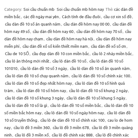
Category:
Soi cầu chuẩn mb
Soi cầu chuẩn mb hôm nay
Thẻ:
các dàn đề
miền bắc
,
các đề ngày mai yên
,
Cách tính de đầu đuôi
,
cầu cơ xin số đề
,
cầu dàn đề 10 số ăn quanh năm
,
cầu dàn đề hôm nay 00 00
,
cầu dàn đề
hôm nay 49 số
,
cầu dàn đề hôm nay 60
,
cầu dàn đề hôm nay 70 số
,
cầu
dàn đề hôm nay chạm
,
cầu dàn đề hôm nay hà nội
,
cầu dàn đề hôm nay
miễn phí
,
cầu dàn đề xổ số kiến thiết miền nam
,
cầu dàn đề xổ số ơn
,
Cầu de 10 SỐ
,
cầu đẹp dàn đề 10 con miền bắc
,
cầu lô 2 nháy miền bắc
,
cầu lô ăn thông mới nhất
,
cầu lô dàn đề 10 số
,
cầu lô dàn đề 10 số
101010
,
cầu lô dàn đề 10 số 3 ngày
,
cầu lô dàn đề 10 số ăn quanh năm
,
cầu lô dàn đề 10 số chạy quanh năm
,
cầu lô dàn đề 10 số chính xác 100
,
cầu lô dàn đề 10 số đẹp nhất hôm nay
,
cầu lô dàn đề 10 số hình quả
trám
,
cầu lô dàn đề 10 số hôm nay
,
cầu lô dàn đề 10 số khung 2 ngày
,
cầu lô dàn đề 10 số khung 3 ngày
,
cầu lô dàn đề 10 số khung 5 ngày
,
cầu lô dàn đề 10 số là gì
,
cầu lô dàn đề 10 số miền bắc
,
cầu lô dàn đề 10
số miền bắc hôm nay
,
cầu lô dàn đề 10 số ngày hôm nay
,
cầu lô dàn đề
10 số truyền thống
,
cầu lô de dàn đề 10 số chính xác 100
,
cau lo de hom
nay
,
cầu lô đề 3 miền 360
,
cầu lô đề 3 miền 678
,
cầu lô đề 3 miền quảng
ninh
,
cầu lô đề 3 miền xổ
,
cầu lô đề chính xác 888
,
cầu lô đề chính xác