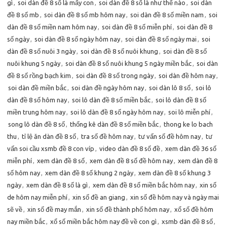
gì
,
soi dàn đề 8 số là mấy con
,
soi dàn đề 8 số là như thế nào
,
soi dàn
đề 8 số mb
,
soi dàn đề 8 số mb hôm nay
,
soi dàn đề 8 số miền nam
,
soi
dàn đề 8 số miền nam hôm nay
,
soi dàn đề 8 số miễn phí
,
soi dàn đề 8
số ngày
,
soi dàn đề 8 số ngày hôm nay
,
soi dàn đề 8 số ngày mai
,
soi
dàn đề 8 số nuôi 3 ngày
,
soi dàn đề 8 số nuôi khung
,
soi dàn đề 8 số
nuôi khung 5 ngày
,
soi dàn đề 8 số nuôi khung 5 ngày miền bắc
,
soi dàn
đề 8 số rồng bạch kim
,
soi dàn đề 8 số trong ngày
,
soi dàn đề hôm nay
,
soi dàn đề miền bắc
,
soi dàn đề ngày hôm nay
,
soi dàn lô 8 số
,
soi lô
dàn đề 8 số hôm nay
,
soi lô dàn đề 8 số miền bắc
,
soi lô dàn đề 8 số
miền trung hôm nay
,
soi lô dàn đề 8 số ngày hôm nay
,
soi lô miễn phí
,
song lô dàn đề 8 số
,
thống kê dàn đề 8 số miền bắc
,
thong ke lo bach
thu
,
tỉ lệ ăn dàn đề 8 số
,
tra số đề hôm nay
,
tư vấn số đề hôm nay
,
tư
vấn soi cầu xsmb đề 8 con víp
,
video dàn đề 8 số đề
,
xem dàn đề 36 số
miễn phí
,
xem dàn đề 8 số
,
xem dàn đề 8 số đề hôm nay
,
xem dàn đề 8
số hôm nay
,
xem dàn đề 8 số khung 2 ngày
,
xem dàn đề 8 số khung 3
ngày
,
xem dàn đề 8 số là gì
,
xem dàn đề 8 số miền bắc hôm nay
,
xin số
de hôm nay miễn phí
,
xin số đề an giang
,
xin số đề hôm nay và ngày mai
sẽ về
,
xin số đề may mắn
,
xin số đề thành phố hôm nay
,
xổ số đề hôm
nay miền bắc
,
xổ số miền bắc hôm nay đề về con gì
,
xsmb dàn đề 8 số
,