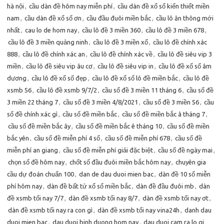
hà nội
,
cầu dàn đề hôm nay miễn phí
,
cầu dàn đề xổ số kiến thiết miền
nam
,
cầu dàn đề xổ số ơn
,
cầu đầu đuôi miền bắc
,
cầu lô ăn thông mới
nhất
,
cau lo de hom nay
,
cầu lô đề 3 miền 360
,
cầu lô đề 3 miền 678
,
cầu lô đề 3 miền quảng ninh
,
cầu lô đề 3 miền xổ
,
cầu lô đề chính xác
888
,
cầu lô đề chính xác an
,
cầu lô đề chính xác về
,
cầu lô đề siêu vip 3
miền
,
cầu lô đề siêu vip âu cơ
,
cầu lô đề siêu vip in
,
cầu lô đề xổ số âm
dương
,
cầu lô đề xổ số đẹp
,
cầu lô đề xổ số lô đề miền bắc
,
cầu lô đề
xsmb 56
,
cầu lô đề xsmb 9/7/2
,
cầu số đề 3 miền 11 tháng 6
,
cầu số đề
3 miền 22 tháng 7
,
cầu số đề 3 miền 4/8/2021
,
cầu số đề 3 miền 56
,
cầu
số đề chính xác gì
,
cầu số đề miền bắc
,
cầu số đề miền bắc â tháng 7
,
cầu số đề miền bắc ây
,
cầu số đề miền bắc ê tháng 10
,
cầu số đề miền
bắc yên
,
cầu số đề miễn phí 4 số
,
cầu số đề miễn phí 678
,
cầu số đề
miễn phí an giang
,
cầu số đề miễn phí giải đặc biệt
,
cầu số đề ngày mai
,
chọn số đề hôm nay
,
chốt số đầu đuôi miền bắc hôm nay
,
chuyên gia
cầu dự đoán chuẩn 100
,
dan de dau duoi mien bac
,
dàn đề 10 số miễn
phí hôm nay
,
dàn đề bất tử xổ số miền bắc
,
dàn đề đầu đuôi mb
,
dàn
đề xsmb tối nay 7/7
,
dàn đề xsmb tối nay 8/7
,
dàn đề xsmb tối nay ơt
,
dàn đề xsmb tối nay ra con gì
,
dàn đề xsmb tối nay vina24h
,
danh dau
duoi mien bac
,
dau duoi binh duong hom nay
,
dau duoi cam ra lo gi