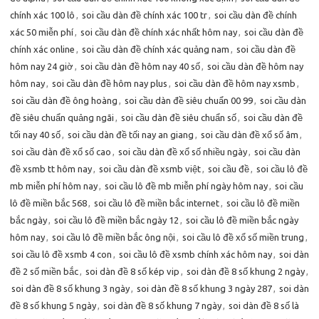
chính xác 100 lô
,
soi cầu dàn đề chính xác 100 tr
,
soi cầu dàn đề chính
xác 50 miễn phí
,
soi cầu dàn đề chính xác nhất hôm nay
,
soi cầu dàn đề
chính xác online
,
soi cầu dàn đề chính xác quảng nam
,
soi cầu dàn đề
hôm nay 24 giờ
,
soi cầu dàn đề hôm nay 40 số
,
soi cầu dàn đề hôm nay
hôm nay
,
soi cầu dàn đề hôm nay plus
,
soi cầu dàn đề hôm nay xsmb
,
soi cầu dàn đề ông hoàng
,
soi cầu dàn đề siêu chuẩn 00 99
,
soi cầu dàn
đề siêu chuẩn quảng ngãi
,
soi cầu dàn đề siêu chuẩn số
,
soi cầu dàn đề
tối nay 40 số
,
soi cầu dàn đề tối nay an giang
,
soi cầu dàn đề xổ số âm
,
soi cầu dàn đề xổ số cao
,
soi cầu dàn đề xổ số nhiều ngày
,
soi cầu dàn
đề xsmb tt hôm nay
,
soi cầu dàn đề xsmb việt
,
soi cầu đề
,
soi cầu lô đề
mb miễn phí hôm nay
,
soi cầu lô đề mb miễn phí ngày hôm nay
,
soi cầu
lô đề miền bắc 568
,
soi cầu lô đề miền bắc internet
,
soi cầu lô đề miền
bắc ngày
,
soi cầu lô đề miền bắc ngày 12
,
soi cầu lô đề miền bắc ngày
hôm nay
,
soi cầu lô đề miền bắc ông nội
,
soi cầu lô đề xổ số miền trung
,
soi cầu lô đề xsmb 4 con
,
soi cầu lô đề xsmb chính xác hôm nay
,
soi dàn
đề 2 số miền bắc
,
soi dàn đề 8 số kép vip
,
soi dàn đề 8 số khung 2 ngày
,
soi dàn đề 8 số khung 3 ngày
,
soi dàn đề 8 số khung 3 ngày 287
,
soi dàn
đề 8 số khung 5 ngày
,
soi dàn đề 8 số khung 7 ngày
,
soi dàn đề 8 số là