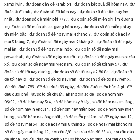
xsmb iwin
,
dự đoán dàn đề xsmb p1
,
dự đoán kết quả đề hôm nay
,
dự
đoán lô đề mb
,
dự đoán số đề hôm nay
,
dự đoán số đề hôm nay êm
nhất
,
dự đoán số đề miễn phí 7777
,
dự đoán số đề miễn phí âm dương
,
dự đoán số đề miễn phí an giang hôm nay
,
dự đoán số đề miễn phí uy
tín miền bắc
,
dự đoán số đề ngày mai 4 tháng 7
,
dự đoán số đề ngày
mai 5 tháng 7
,
dự đoán số đề ngày mai 9 tháng 2
,
dự đoán số đề ngày
mai ăn
,
dự đoán số đề ngày mai indo
,
dự đoán số đề ngày mai
powerball
,
dự đoán số đề ngày mai rồi
,
dự đoán số đề ngày mai soi cầu
xổ
,
dự đoán số đề ngày mai việt nam
,
dự đoán số đề tối nay 97
,
dự
đoán số đề tối nay dương
,
dự đoán số đề tối nay e2 80 8c
,
dự đoán số
đề tối nay ib
,
dự đoán số đề tối nay iran
,
dự đoán số đề tối nay remix
,
đề đầu đuôi 789
,
đề đầu đuôi 99 ngày
,
đề đầu đuôi miền bắc là gì
,
đề
đầu đuôi phố
,
lấy số lô đề chuẩn
,
nhang xin số đề
,
số đề hôm nay
06/02
,
số đề hôm nay 5/4
,
số đề hôm nay 9 tây
,
số đề hôm nay im lặng
,
số đề hôm nay in english
,
số đề hôm nay miền bắc
,
số đề hôm nay mien
trung
,
số đề hôm nay ông nhất
,
số đề miễn phí âm
,
số đề ngày mai 12
,
số đề ngày mai 54
,
số đề ngày mai 8 tháng 5
,
số đề ngày mai không ra
,
số đề ngày mai tháng 12
,
soi cầu 8/8
,
soi cầu dàn đề 25 số
,
soi cầu dàn
đề alpha
,
soi cầu dàn đề chính xác 100 không xác định
,
soi cầu dàn đề