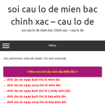
Skip
to
soi cau lo de mien bac
content
chinh xac – cau lo de
soi cau lo de mien bac chinh xac – cau lo de
Menu
TAG ARCHIVES:
DÀN ĐỀ XSMB TỐI NAY VINA24H
» khu vực soi cầu cao cấp miền bắc «
↔
chốt cầu ăn ngay bạch thủ lô miền bắc
↔
chốt cầu ăn ngay song thủ lô miền bắc
↔
chốt cầu ăn ngay bạch thủ lô 2 nháy miền bắc
↔
chốt cầu ăn ngay bạch thủ lô kép miền bắc
↔
chốt cầu ăn ngay song thủ lô kép miền bắc