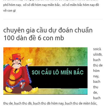
phố hôm nay
,
xổ số đề hôm nay miền bắc
,
xổ số miền bắc hôm nay đề
về con gì
chuyên gia cầu dự đoán chuẩn
100 dàn đề 6 con mb
soicầ
ulôđề,
bạch
thủ de
hôm
nay,
bach
thu
de,
bạch
thu de, bạch thủ đề, bạch thủ đề hôm nay, bạch thủ de miền bắc,