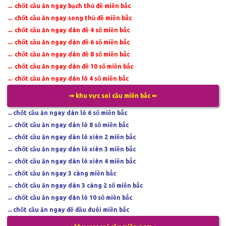
↔
chốt cầu ăn ngay bạch thủ đề miền bắc
↔
chốt cầu ăn ngay song thủ đề miền bắc
↔
chốt cầu ăn ngay dàn đề 4 số miền bắc
↔
chốt cầu ăn ngay dàn đề 6 số miền bắc
↔
chốt cầu ăn ngay dàn đề 8 số miền bắc
↔
chốt cầu ăn ngay dàn đề 10 số miền bắc
↔
chốt cầu ăn ngay dàn lô 4 số miền bắc
⇒ khu vực soi cầu miền bắc ⇐
↔
chốt cầu ăn ngay dàn lô 6 số miền bắc
↔
chốt cầu ăn ngay dàn lô 8 số miền bắc
↔
chốt cầu ăn ngay dàn lô xiên 2 miền bắc
↔
chốt cầu ăn ngay dàn lô xiên 3 miền bắc
↔
chốt cầu ăn ngay dàn lô xiên 4 miền bắc
↔
chốt cầu ăn ngay 3 càng miền bắc
↔
chốt cầu ăn ngay dàn 3 càng 2 số miền bắc
↔
chốt cầu ăn ngay dàn lô 10 số miền bắc
↔
chốt cầu ăn ngay đề đầu đuôi miền bắc