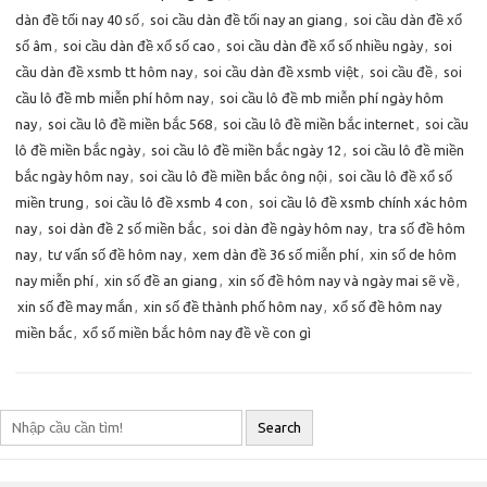
dàn đề tối nay 40 số
,
soi cầu dàn đề tối nay an giang
,
soi cầu dàn đề xổ
số âm
,
soi cầu dàn đề xổ số cao
,
soi cầu dàn đề xổ số nhiều ngày
,
soi
cầu dàn đề xsmb tt hôm nay
,
soi cầu dàn đề xsmb việt
,
soi cầu đề
,
soi
cầu lô đề mb miễn phí hôm nay
,
soi cầu lô đề mb miễn phí ngày hôm
nay
,
soi cầu lô đề miền bắc 568
,
soi cầu lô đề miền bắc internet
,
soi cầu
lô đề miền bắc ngày
,
soi cầu lô đề miền bắc ngày 12
,
soi cầu lô đề miền
bắc ngày hôm nay
,
soi cầu lô đề miền bắc ông nội
,
soi cầu lô đề xổ số
miền trung
,
soi cầu lô đề xsmb 4 con
,
soi cầu lô đề xsmb chính xác hôm
nay
,
soi dàn đề 2 số miền bắc
,
soi dàn đề ngày hôm nay
,
tra số đề hôm
nay
,
tư vấn số đề hôm nay
,
xem dàn đề 36 số miễn phí
,
xin số de hôm
nay miễn phí
,
xin số đề an giang
,
xin số đề hôm nay và ngày mai sẽ về
,
xin số đề may mắn
,
xin số đề thành phố hôm nay
,
xổ số đề hôm nay
miền bắc
,
xổ số miền bắc hôm nay đề về con gì
Search