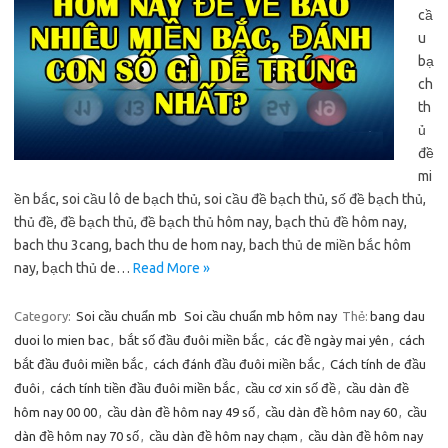
cầ
u
bạ
ch
th
ủ
đề
mi
ền bắc, soi cầu lô de bạch thủ, soi cầu đề bạch thủ, số đề bạch thủ,
thủ đề, đề bạch thủ, đề bạch thủ hôm nay, bạch thủ đề hôm nay,
bach thu 3cang, bach thu de hom nay, bach thủ de miền bắc hôm
nay, bạch thủ de…
Read More »
Category:
Soi cầu chuẩn mb
Soi cầu chuẩn mb hôm nay
Thẻ:
bang dau
duoi lo mien bac
,
bắt số đầu đuôi miền bắc
,
các đề ngày mai yên
,
cách
bắt đầu đuôi miền bắc
,
cách đánh đầu đuôi miền bắc
,
Cách tính de đầu
đuôi
,
cách tính tiền đầu đuôi miền bắc
,
cầu cơ xin số đề
,
cầu dàn đề
hôm nay 00 00
,
cầu dàn đề hôm nay 49 số
,
cầu dàn đề hôm nay 60
,
cầu
dàn đề hôm nay 70 số
,
cầu dàn đề hôm nay chạm
,
cầu dàn đề hôm nay