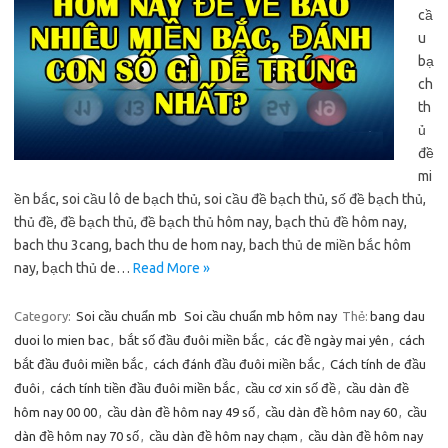
cầ
u
bạ
ch
th
ủ
đề
mi
ền bắc, soi cầu lô de bạch thủ, soi cầu đề bạch thủ, số đề bạch thủ,
thủ đề, đề bạch thủ, đề bạch thủ hôm nay, bạch thủ đề hôm nay,
bach thu 3cang, bach thu de hom nay, bach thủ de miền bắc hôm
nay, bạch thủ de…
Read More »
Category:
Soi cầu chuẩn mb
Soi cầu chuẩn mb hôm nay
Thẻ:
bang dau
duoi lo mien bac
,
bắt số đầu đuôi miền bắc
,
các đề ngày mai yên
,
cách
bắt đầu đuôi miền bắc
,
cách đánh đầu đuôi miền bắc
,
Cách tính de đầu
đuôi
,
cách tính tiền đầu đuôi miền bắc
,
cầu cơ xin số đề
,
cầu dàn đề
hôm nay 00 00
,
cầu dàn đề hôm nay 49 số
,
cầu dàn đề hôm nay 60
,
cầu
dàn đề hôm nay 70 số
,
cầu dàn đề hôm nay chạm
,
cầu dàn đề hôm nay