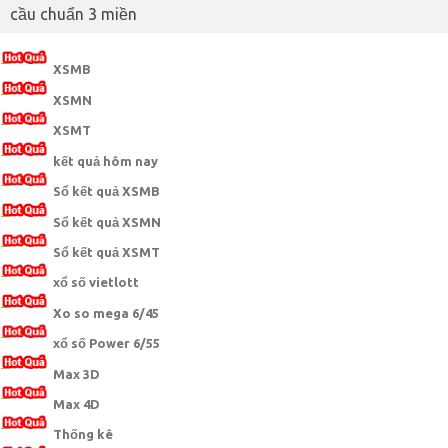
cầu chuẩn 3 miền
XSMB
XSMN
XSMT
kết quả hôm nay
Sổ kết quả XSMB
Sổ kết quả XSMN
Sổ kết quả XSMT
xổ số vietlott
Xo so mega 6/45
xổ số Power 6/55
Max 3D
Max 4D
Thống kê