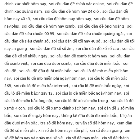
chính xác nhất hôm nay
,
soi cầu dàn đề chính xác online
,
soi cầu dàn đề
chính xác quảng nam
,
soi cầu dàn đề hôm nay 24 giờ
,
soi cầu dàn đề
hôm nay 40 số
,
soi cầu dàn đề hôm nay hôm nay
,
soi cầu dàn đề hôm
nay plus
,
soi cầu dàn đề hôm nay xsmb
,
soi cầu dàn đề ông hoàng
,
soi
cầu dàn đề siêu chuẩn 00 99
,
soi cầu dàn đề siêu chuẩn quảng ngãi
,
soi
cầu dàn đề siêu chuẩn số
,
soi cầu dàn đề tối nay 40 số
,
soi cầu dàn đề tối
nay an giang
,
soi cầu dàn đề xổ số âm
,
soi cầu dàn đề xổ số cao
,
soi cầu
dàn đề xổ số nhiều ngày
,
soi cầu dàn đề xsmb tt hôm nay
,
soi cầu dàn
đề xsmb việt
,
soi cau dau duoi xsmb
,
soi cầu đầu đuôi miền bắc
,
soi
cầu đề
,
soi cầu đề đầu đuôi miền bắc
,
soi cầu lô đề mb miễn phí hôm
nay
,
soi cầu lô đề mb miễn phí ngày hôm nay
,
soi cầu lô đề miền bắc
568
,
soi cầu lô đề miền bắc internet
,
soi cầu lô đề miền bắc ngày
,
soi
cầu lô đề miền bắc ngày 12
,
soi cầu lô đề miền bắc ngày hôm nay
,
soi
cầu lô đề miền bắc ông nội
,
soi cầu lô đề xổ số miền trung
,
soi cầu lô đề
xsmb 4 con
,
soi cầu lô đề xsmb chính xác hôm nay
,
soi dàn đề 2 số miền
bắc
,
soi dàn đề ngày hôm nay
,
thống kê đầu đuôi đb miền bắc
,
tỉ lệ ăn
đầu đuôi miền bắc
,
tra số đề hôm nay
,
tư vấn số đề hôm nay
,
xem dàn
đề 36 số miễn phí
,
xin số de hôm nay miễn phí
,
xin số đề an giang
,
xin
số đề hôm nay và ngày mai sẽ về
,
xin số đề may mắn
,
xin số đề thành