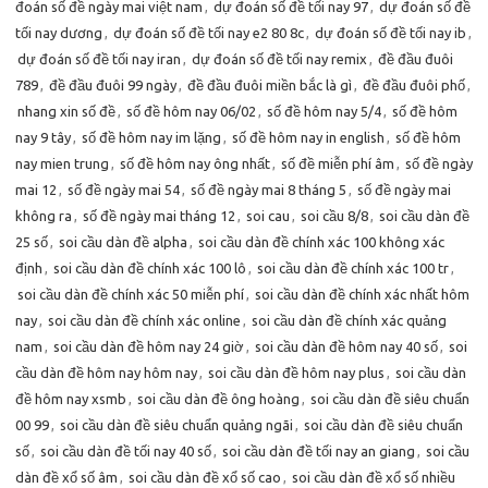
đoán số đề ngày mai việt nam
,
dự đoán số đề tối nay 97
,
dự đoán số đề
tối nay dương
,
dự đoán số đề tối nay e2 80 8c
,
dự đoán số đề tối nay ib
,
dự đoán số đề tối nay iran
,
dự đoán số đề tối nay remix
,
đề đầu đuôi
789
,
đề đầu đuôi 99 ngày
,
đề đầu đuôi miền bắc là gì
,
đề đầu đuôi phố
,
nhang xin số đề
,
số đề hôm nay 06/02
,
số đề hôm nay 5/4
,
số đề hôm
nay 9 tây
,
số đề hôm nay im lặng
,
số đề hôm nay in english
,
số đề hôm
nay mien trung
,
số đề hôm nay ông nhất
,
số đề miễn phí âm
,
số đề ngày
mai 12
,
số đề ngày mai 54
,
số đề ngày mai 8 tháng 5
,
số đề ngày mai
không ra
,
số đề ngày mai tháng 12
,
soi cau
,
soi cầu 8/8
,
soi cầu dàn đề
25 số
,
soi cầu dàn đề alpha
,
soi cầu dàn đề chính xác 100 không xác
định
,
soi cầu dàn đề chính xác 100 lô
,
soi cầu dàn đề chính xác 100 tr
,
soi cầu dàn đề chính xác 50 miễn phí
,
soi cầu dàn đề chính xác nhất hôm
nay
,
soi cầu dàn đề chính xác online
,
soi cầu dàn đề chính xác quảng
nam
,
soi cầu dàn đề hôm nay 24 giờ
,
soi cầu dàn đề hôm nay 40 số
,
soi
cầu dàn đề hôm nay hôm nay
,
soi cầu dàn đề hôm nay plus
,
soi cầu dàn
đề hôm nay xsmb
,
soi cầu dàn đề ông hoàng
,
soi cầu dàn đề siêu chuẩn
00 99
,
soi cầu dàn đề siêu chuẩn quảng ngãi
,
soi cầu dàn đề siêu chuẩn
số
,
soi cầu dàn đề tối nay 40 số
,
soi cầu dàn đề tối nay an giang
,
soi cầu
dàn đề xổ số âm
,
soi cầu dàn đề xổ số cao
,
soi cầu dàn đề xổ số nhiều