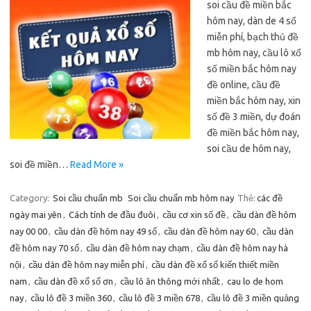
soi cầu đề miền bắc
hôm nay, dàn de 4 số
miễn phí, bạch thủ đề
mb hôm nay, cầu lô xổ
số miền bắc hôm nay
đề online, cầu đề
miền bắc hôm nay, xin
số đề 3 miền, dự đoán
đề miền bắc hôm nay,
soi cầu de hôm nay,
soi đề miền…
Read More »
Category:
Soi cầu chuẩn mb
Soi cầu chuẩn mb hôm nay
Thẻ:
các đề
ngày mai yên
,
Cách tính de đầu đuôi
,
cầu cơ xin số đề
,
cầu dàn đề hôm
nay 00 00
,
cầu dàn đề hôm nay 49 số
,
cầu dàn đề hôm nay 60
,
cầu dàn
đề hôm nay 70 số
,
cầu dàn đề hôm nay chạm
,
cầu dàn đề hôm nay hà
nội
,
cầu dàn đề hôm nay miễn phí
,
cầu dàn đề xổ số kiến thiết miền
nam
,
cầu dàn đề xổ số ơn
,
cầu lô ăn thông mới nhất
,
cau lo de hom
nay
,
cầu lô đề 3 miền 360
,
cầu lô đề 3 miền 678
,
cầu lô đề 3 miền quảng