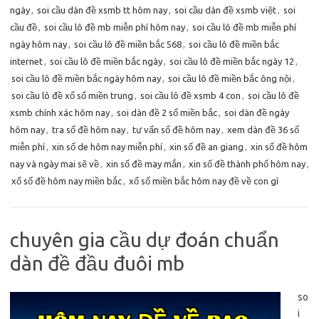
ngày
,
soi cầu dàn đề xsmb tt hôm nay
,
soi cầu dàn đề xsmb việt
,
soi
cầu đề
,
soi cầu lô đề mb miễn phí hôm nay
,
soi cầu lô đề mb miễn phí
ngày hôm nay
,
soi cầu lô đề miền bắc 568
,
soi cầu lô đề miền bắc
internet
,
soi cầu lô đề miền bắc ngày
,
soi cầu lô đề miền bắc ngày 12
,
soi cầu lô đề miền bắc ngày hôm nay
,
soi cầu lô đề miền bắc ông nội
,
soi cầu lô đề xổ số miền trung
,
soi cầu lô đề xsmb 4 con
,
soi cầu lô đề
xsmb chính xác hôm nay
,
soi dàn đề 2 số miền bắc
,
soi dàn đề ngày
hôm nay
,
tra số đề hôm nay
,
tư vấn số đề hôm nay
,
xem dàn đề 36 số
miễn phí
,
xin số de hôm nay miễn phí
,
xin số đề an giang
,
xin số đề hôm
nay và ngày mai sẽ về
,
xin số đề may mắn
,
xin số đề thành phố hôm nay
,
xổ số đề hôm nay miền bắc
,
xổ số miền bắc hôm nay đề về con gì
chuyên gia cầu dự đoán chuẩn
dàn đề đầu đuôi mb
so
i