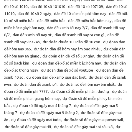
đề 10 số 1010
,
dàn đề 10 số 101010
,
dàn đề 10 số 107109
,
dàn đề 10 số
11010
,
dàn đề 10 số 2 ngày
,
dàn đề 10 số miễn phí hôm nay
,
dàn đề bất
tử xổ số miền bắc
,
dàn đề miền bắc
,
dàn đề miền bắc hôm nay
,
dàn đề
miền bắc ngày hôm nay
,
dàn đề xsmb tối nay 7/7
,
dàn đề xsmb tối nay
8/7
,
dàn đề xsmb tối nay ơt
,
dàn đề xsmb tối nay ra con gì
,
dàn đề
xsmb tối nay vina24h
,
dự đoán chuẩn 100 dàn đề 10 con
,
dự đoán dàn
đề hôm nay 365
,
dự đoán dàn đề hôm nay âm bao nhiêu
,
dự đoán dàn
đề hôm nay an giang
,
dự đoán dàn đề xổ số 30 ngày
,
dự đoán dàn đề
xổ số bạch kim
,
dự đoán dàn đề xổ số miền bắc hôm nay
,
dự đoán dàn
đề xổ số trong ngày
,
dự đoán dàn đề xổ số youtube
,
dự đoán dàn đề
xsmb 40 số
,
dự đoán dàn đề xsmb giải đặc biệt
,
dự đoán dàn đề xsmb
iwin
,
dự đoán dàn đề xsmb p1
,
dự đoán số đề hôm nay êm nhất
,
dự
đoán số đề miễn phí 7777
,
dự đoán số đề miễn phí âm dương
,
dự đoán
số đề miễn phí an giang hôm nay
,
dự đoán số đề miễn phí uy tín miền
bắc
,
dự đoán số đề ngày mai 4 tháng 7
,
dự đoán số đề ngày mai 5
tháng 7
,
dự đoán số đề ngày mai 9 tháng 2
,
dự đoán số đề ngày mai
ăn
,
dự đoán số đề ngày mai indo
,
dự đoán số đề ngày mai powerball
,
dự đoán số đề ngày mai rồi
,
dự đoán số đề ngày mai soi cầu xổ
,
dự