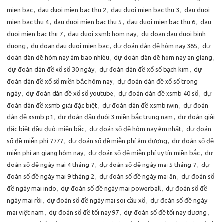
mien bac
,
dau duoi mien bac thu 2
,
dau duoi mien bac thu 3
,
dau duoi
mien bac thu 4
,
dau duoi mien bac thu 5
,
dau duoi mien bac thu 6
,
dau
duoi mien bac thu 7
,
dau duoi xsmb hom nay
,
du doan dau duoi binh
duong
,
du doan dau duoi mien bac
,
dự đoán dàn đề hôm nay 365
,
dự
đoán dàn đề hôm nay âm bao nhiêu
,
dự đoán dàn đề hôm nay an giang
,
dự đoán dàn đề xổ số 30 ngày
,
dự đoán dàn đề xổ số bạch kim
,
dự
đoán dàn đề xổ số miền bắc hôm nay
,
dự đoán dàn đề xổ số trong
ngày
,
dự đoán dàn đề xổ số youtube
,
dự đoán dàn đề xsmb 40 số
,
dự
đoán dàn đề xsmb giải đặc biệt
,
dự đoán dàn đề xsmb iwin
,
dự đoán
dàn đề xsmb p1
,
dự đoán đầu đuôi 3 miền bắc trung nam
,
dự đoán giải
đặc biệt đầu đuôi miền bắc
,
dự đoán số đề hôm nay êm nhất
,
dự đoán
số đề miễn phí 7777
,
dự đoán số đề miễn phí âm dương
,
dự đoán số đề
miễn phí an giang hôm nay
,
dự đoán số đề miễn phí uy tín miền bắc
,
dự
đoán số đề ngày mai 4 tháng 7
,
dự đoán số đề ngày mai 5 tháng 7
,
dự
đoán số đề ngày mai 9 tháng 2
,
dự đoán số đề ngày mai ăn
,
dự đoán số
đề ngày mai indo
,
dự đoán số đề ngày mai powerball
,
dự đoán số đề
ngày mai rồi
,
dự đoán số đề ngày mai soi cầu xổ
,
dự đoán số đề ngày
mai việt nam
,
dự đoán số đề tối nay 97
,
dự đoán số đề tối nay dương
,