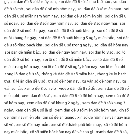
gì
,
soi dàn đề 8 số là mấy con
,
soi dàn đề 8 số là như thế nào
,
soi dàn
đề 8 số mb
,
soi dàn đề 8 số mb hôm nay
,
soi dàn đề 8 số miền nam
,
soi
dàn đề 8 số miền nam hôm nay
,
soi dàn đề 8 số miễn phí
,
soi dàn đề 8
số ngày
,
soi dàn đề 8 số ngày hôm nay
,
soi dàn đề 8 số ngày mai
,
soi
dàn đề 8 số nuôi 3 ngày
,
soi dàn đề 8 số nuôi khung
,
soi dàn đề 8 số
nuôi khung 5 ngày
,
soi dàn đề 8 số nuôi khung 5 ngày miền bắc
,
soi dàn
đề 8 số rồng bạch kim
,
soi dàn đề 8 số trong ngày
,
soi dàn đề hôm nay
,
soi dàn đề miền bắc
,
soi dàn đề ngày hôm nay
,
soi dàn lô 8 số
,
soi lô
dàn đề 8 số hôm nay
,
soi lô dàn đề 8 số miền bắc
,
soi lô dàn đề 8 số
miền trung hôm nay
,
soi lô dàn đề 8 số ngày hôm nay
,
soi lô miễn phí
,
song lô dàn đề 8 số
,
thống kê dàn đề 8 số miền bắc
,
thong ke lo bach
thu
,
tỉ lệ ăn dàn đề 8 số
,
tra số đề hôm nay
,
tư vấn số đề hôm nay
,
tư
vấn soi cầu xsmb đề 8 con víp
,
video dàn đề 8 số đề
,
xem dàn đề 36 số
miễn phí
,
xem dàn đề 8 số
,
xem dàn đề 8 số đề hôm nay
,
xem dàn đề 8
số hôm nay
,
xem dàn đề 8 số khung 2 ngày
,
xem dàn đề 8 số khung 3
ngày
,
xem dàn đề 8 số là gì
,
xem dàn đề 8 số miền bắc hôm nay
,
xin số
de hôm nay miễn phí
,
xin số đề an giang
,
xin số đề hôm nay và ngày mai
sẽ về
,
xin số đề may mắn
,
xin số đề thành phố hôm nay
,
xổ số đề hôm
nay miền bắc
,
xổ số miền bắc hôm nay đề về con gì
,
xsmb dàn đề 8 số
,