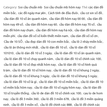
Category:
Soi cầu chuẩn mb
Soi cầu chuẩn mb hôm nay
Thẻ:
các dàn đề
miền bắc
,
các đề ngày mai yên
,
Cách tính de đầu đuôi
,
cầu cơ xin số đề
,
cầu dàn đề 10 số ăn quanh năm
,
cầu dàn đề hôm nay 00 00
,
cầu dàn đề
hôm nay 49 số
,
cầu dàn đề hôm nay 60
,
cầu dàn đề hôm nay 70 số
,
cầu
dàn đề hôm nay chạm
,
cầu dàn đề hôm nay hà nội
,
cầu dàn đề hôm nay
miễn phí
,
cầu dàn đề xổ số kiến thiết miền nam
,
cầu dàn đề xổ số ơn
,
Cầu de 10 SỐ
,
cầu đẹp dàn đề 10 con miền bắc
,
cầu lô 2 nháy miền bắc
,
cầu lô ăn thông mới nhất
,
cầu lô dàn đề 10 số
,
cầu lô dàn đề 10 số
101010
,
cầu lô dàn đề 10 số 3 ngày
,
cầu lô dàn đề 10 số ăn quanh năm
,
cầu lô dàn đề 10 số chạy quanh năm
,
cầu lô dàn đề 10 số chính xác 100
,
cầu lô dàn đề 10 số đẹp nhất hôm nay
,
cầu lô dàn đề 10 số hình quả
trám
,
cầu lô dàn đề 10 số hôm nay
,
cầu lô dàn đề 10 số khung 2 ngày
,
cầu lô dàn đề 10 số khung 3 ngày
,
cầu lô dàn đề 10 số khung 5 ngày
,
cầu lô dàn đề 10 số là gì
,
cầu lô dàn đề 10 số miền bắc
,
cầu lô dàn đề 10
số miền bắc hôm nay
,
cầu lô dàn đề 10 số ngày hôm nay
,
cầu lô dàn đề
10 số truyền thống
,
cầu lô de dàn đề 10 số chính xác 100
,
cau lo de hom
nay
,
cầu lô đề 3 miền 360
,
cầu lô đề 3 miền 678
,
cầu lô đề 3 miền quảng
ninh
,
cầu lô đề 3 miền xổ
,
cầu lô đề chính xác 888
,
cầu lô đề chính xác