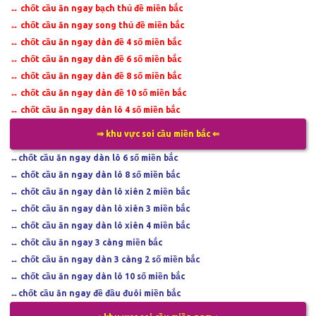
↔
chốt cầu ăn ngay bạch thủ đề miền bắc
↔
chốt cầu ăn ngay song thủ đề miền bắc
↔
chốt cầu ăn ngay dàn đề 4 số miền bắc
↔
chốt cầu ăn ngay dàn đề 6 số miền bắc
↔
chốt cầu ăn ngay dàn đề 8 số miền bắc
↔
chốt cầu ăn ngay dàn đề 10 số miền bắc
↔
chốt cầu ăn ngay dàn lô 4 số miền bắc
⇒ khu vực soi cầu miền bắc ⇐
↔
chốt cầu ăn ngay dàn lô 6 số miền bắc
↔
chốt cầu ăn ngay dàn lô 8 số miền bắc
↔
chốt cầu ăn ngay dàn lô xiên 2 miền bắc
↔
chốt cầu ăn ngay dàn lô xiên 3 miền bắc
↔
chốt cầu ăn ngay dàn lô xiên 4 miền bắc
↔
chốt cầu ăn ngay 3 càng miền bắc
↔
chốt cầu ăn ngay dàn 3 càng 2 số miền bắc
↔
chốt cầu ăn ngay dàn lô 10 số miền bắc
↔
chốt cầu ăn ngay đề đầu đuôi miền bắc