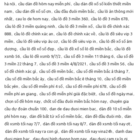
hà nội
,
cầu dàn đề hôm nay miễn phí
,
cầu dàn đề xổ số kiến thiết miền
nam
,
cầu dàn đề xổ số ơn
,
cầu đầu đuôi miền bắc
,
cầu lô ăn thông mới
nhất
,
cau lo de hom nay
,
cầu lô đề 3 miền 360
,
cầu lô đề 3 miền 678
,
cầu lô đề 3 miền quảng ninh
,
cầu lô đề 3 miền xổ
,
cầu lô đề chính xác
888
,
cầu lô đề chính xác an
,
cầu lô đề chính xác về
,
cầu lô đề siêu vip 3
miền
,
cầu lô đề siêu vip âu cơ
,
cầu lô đề siêu vip in
,
cầu lô đề xổ số âm
dương
,
cầu lô đề xổ số đẹp
,
cầu lô đề xổ số lô đề miền bắc
,
cầu lô đề
xsmb 56
,
cầu lô đề xsmb 9/7/2
,
cầu số đề 3 miền 11 tháng 6
,
cầu số đề
3 miền 22 tháng 7
,
cầu số đề 3 miền 4/8/2021
,
cầu số đề 3 miền 56
,
cầu
số đề chính xác gì
,
cầu số đề miền bắc
,
cầu số đề miền bắc â tháng 7
,
cầu số đề miền bắc ây
,
cầu số đề miền bắc ê tháng 10
,
cầu số đề miền
bắc yên
,
cầu số đề miễn phí 4 số
,
cầu số đề miễn phí 678
,
cầu số đề
miễn phí an giang
,
cầu số đề miễn phí giải đặc biệt
,
cầu số đề ngày mai
,
chọn số đề hôm nay
,
chốt số đầu đuôi miền bắc hôm nay
,
chuyên gia
cầu dự đoán chuẩn 100
,
dan de dau duoi mien bac
,
dàn đề 10 số miễn
phí hôm nay
,
dàn đề bất tử xổ số miền bắc
,
dàn đề đầu đuôi mb
,
dàn
đề xsmb tối nay 7/7
,
dàn đề xsmb tối nay 8/7
,
dàn đề xsmb tối nay ơt
,
dàn đề xsmb tối nay ra con gì
,
dàn đề xsmb tối nay vina24h
,
danh dau
duoi mien bac
,
dau duoi binh duong hom nay
,
dau duoi cam ra lo gi