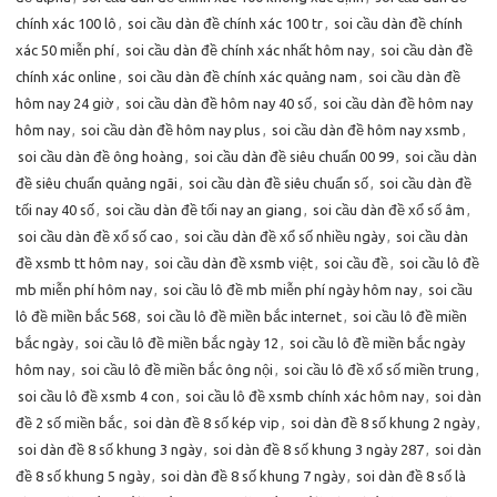
chính xác 100 lô
,
soi cầu dàn đề chính xác 100 tr
,
soi cầu dàn đề chính
xác 50 miễn phí
,
soi cầu dàn đề chính xác nhất hôm nay
,
soi cầu dàn đề
chính xác online
,
soi cầu dàn đề chính xác quảng nam
,
soi cầu dàn đề
hôm nay 24 giờ
,
soi cầu dàn đề hôm nay 40 số
,
soi cầu dàn đề hôm nay
hôm nay
,
soi cầu dàn đề hôm nay plus
,
soi cầu dàn đề hôm nay xsmb
,
soi cầu dàn đề ông hoàng
,
soi cầu dàn đề siêu chuẩn 00 99
,
soi cầu dàn
đề siêu chuẩn quảng ngãi
,
soi cầu dàn đề siêu chuẩn số
,
soi cầu dàn đề
tối nay 40 số
,
soi cầu dàn đề tối nay an giang
,
soi cầu dàn đề xổ số âm
,
soi cầu dàn đề xổ số cao
,
soi cầu dàn đề xổ số nhiều ngày
,
soi cầu dàn
đề xsmb tt hôm nay
,
soi cầu dàn đề xsmb việt
,
soi cầu đề
,
soi cầu lô đề
mb miễn phí hôm nay
,
soi cầu lô đề mb miễn phí ngày hôm nay
,
soi cầu
lô đề miền bắc 568
,
soi cầu lô đề miền bắc internet
,
soi cầu lô đề miền
bắc ngày
,
soi cầu lô đề miền bắc ngày 12
,
soi cầu lô đề miền bắc ngày
hôm nay
,
soi cầu lô đề miền bắc ông nội
,
soi cầu lô đề xổ số miền trung
,
soi cầu lô đề xsmb 4 con
,
soi cầu lô đề xsmb chính xác hôm nay
,
soi dàn
đề 2 số miền bắc
,
soi dàn đề 8 số kép vip
,
soi dàn đề 8 số khung 2 ngày
,
soi dàn đề 8 số khung 3 ngày
,
soi dàn đề 8 số khung 3 ngày 287
,
soi dàn
đề 8 số khung 5 ngày
,
soi dàn đề 8 số khung 7 ngày
,
soi dàn đề 8 số là