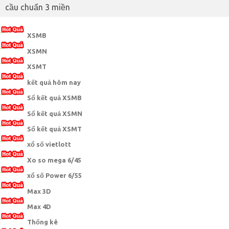
cầu chuẩn 3 miền
XSMB
XSMN
XSMT
kết quả hôm nay
Sổ kết quả XSMB
Sổ kết quả XSMN
Sổ kết quả XSMT
xổ số vietlott
Xo so mega 6/45
xổ số Power 6/55
Max 3D
Max 4D
Thống kê