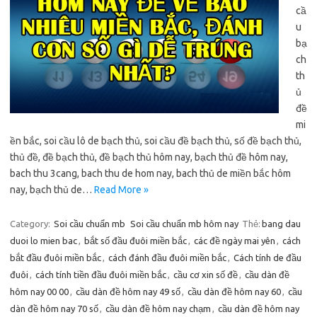
cầ
u
bạ
ch
th
ủ
đề
mi
ền bắc, soi cầu lô de bạch thủ, soi cầu đề bạch thủ, số đề bạch thủ,
thủ đề, đề bạch thủ, đề bạch thủ hôm nay, bạch thủ đề hôm nay,
bach thu 3cang, bach thu de hom nay, bach thủ de miền bắc hôm
nay, bạch thủ de…
Read More »
Category:
Soi cầu chuẩn mb
Soi cầu chuẩn mb hôm nay
Thẻ:
bang dau
duoi lo mien bac
,
bắt số đầu đuôi miền bắc
,
các đề ngày mai yên
,
cách
bắt đầu đuôi miền bắc
,
cách đánh đầu đuôi miền bắc
,
Cách tính de đầu
đuôi
,
cách tính tiền đầu đuôi miền bắc
,
cầu cơ xin số đề
,
cầu dàn đề
hôm nay 00 00
,
cầu dàn đề hôm nay 49 số
,
cầu dàn đề hôm nay 60
,
cầu
dàn đề hôm nay 70 số
,
cầu dàn đề hôm nay chạm
,
cầu dàn đề hôm nay