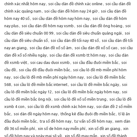
chính xác nhất hôm nay
,
soi cầu dàn đề chính xác online
,
soi cầu dàn đề
chính xác quảng nam
,
soi cầu dàn đề hôm nay 24 giờ
,
soi cầu dàn đề
hôm nay 40 số
,
soi cầu dàn đề hôm nay hôm nay
,
soi cầu dàn đề hôm
nay plus
,
soi cầu dàn đề hôm nay xsmb
,
soi cầu dàn đề ông hoàng
,
soi
cầu dàn đề siêu chuẩn 00 99
,
soi cầu dàn đề siêu chuẩn quảng ngãi
,
soi
cầu dàn đề siêu chuẩn số
,
soi cầu dàn đề tối nay 40 số
,
soi cầu dàn đề tối
nay an giang
,
soi cầu dàn đề xổ số âm
,
soi cầu dàn đề xổ số cao
,
soi cầu
dàn đề xổ số nhiều ngày
,
soi cầu dàn đề xsmb tt hôm nay
,
soi cầu dàn
đề xsmb việt
,
soi cau dau duoi xsmb
,
soi cầu đầu đuôi miền bắc
,
soi
cầu đề
,
soi cầu đề đầu đuôi miền bắc
,
soi cầu lô đề mb miễn phí hôm
nay
,
soi cầu lô đề mb miễn phí ngày hôm nay
,
soi cầu lô đề miền bắc
568
,
soi cầu lô đề miền bắc internet
,
soi cầu lô đề miền bắc ngày
,
soi
cầu lô đề miền bắc ngày 12
,
soi cầu lô đề miền bắc ngày hôm nay
,
soi
cầu lô đề miền bắc ông nội
,
soi cầu lô đề xổ số miền trung
,
soi cầu lô đề
xsmb 4 con
,
soi cầu lô đề xsmb chính xác hôm nay
,
soi dàn đề 2 số miền
bắc
,
soi dàn đề ngày hôm nay
,
thống kê đầu đuôi đb miền bắc
,
tỉ lệ ăn
đầu đuôi miền bắc
,
tra số đề hôm nay
,
tư vấn số đề hôm nay
,
xem dàn
đề 36 số miễn phí
,
xin số de hôm nay miễn phí
,
xin số đề an giang
,
xin
số đề hôm nay và ngày mai sẽ về
,
xin số đề may mắn
,
xin số đề thành