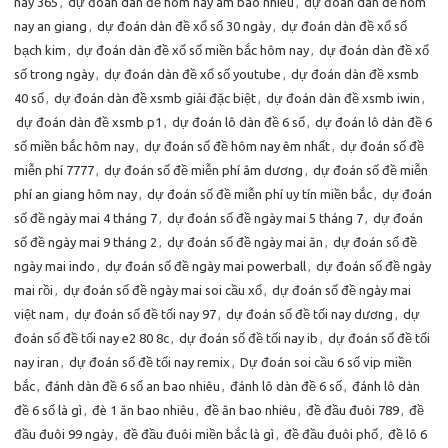
nay 365
,
dự đoán dàn đề hôm nay âm bao nhiêu
,
dự đoán dàn đề hôm
nay an giang
,
dự đoán dàn đề xổ số 30 ngày
,
dự đoán dàn đề xổ số
bạch kim
,
dự đoán dàn đề xổ số miền bắc hôm nay
,
dự đoán dàn đề xổ
số trong ngày
,
dự đoán dàn đề xổ số youtube
,
dự đoán dàn đề xsmb
40 số
,
dự đoán dàn đề xsmb giải đặc biệt
,
dự đoán dàn đề xsmb iwin
,
dự đoán dàn đề xsmb p1
,
dự đoán lô dàn đề 6 số
,
dự đoán lô dàn đề 6
số miền bắc hôm nay
,
dự đoán số đề hôm nay êm nhất
,
dự đoán số đề
miễn phí 7777
,
dự đoán số đề miễn phí âm dương
,
dự đoán số đề miễn
phí an giang hôm nay
,
dự đoán số đề miễn phí uy tín miền bắc
,
dự đoán
số đề ngày mai 4 tháng 7
,
dự đoán số đề ngày mai 5 tháng 7
,
dự đoán
số đề ngày mai 9 tháng 2
,
dự đoán số đề ngày mai ăn
,
dự đoán số đề
ngày mai indo
,
dự đoán số đề ngày mai powerball
,
dự đoán số đề ngày
mai rồi
,
dự đoán số đề ngày mai soi cầu xổ
,
dự đoán số đề ngày mai
việt nam
,
dự đoán số đề tối nay 97
,
dự đoán số đề tối nay dương
,
dự
đoán số đề tối nay e2 80 8c
,
dự đoán số đề tối nay ib
,
dự đoán số đề tối
nay iran
,
dự đoán số đề tối nay remix
,
Dự đoán soi cầu 6 số vip miền
bắc
,
đánh dàn đề 6 số an bao nhiêu
,
đánh lô dàn đề 6 số
,
đánh lô dàn
đề 6 số là gì
,
đè 1 ăn bao nhiêu
,
đề ăn bao nhiêu
,
đề đầu đuôi 789
,
đề
đầu đuôi 99 ngày
,
đề đầu đuôi miền bắc là gì
,
đề đầu đuôi phố
,
đề lô 6