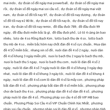
mai indo
,
dự đoán số đề ngày mai powerball
,
dự đoán số đề ngày mai
rồi
,
dự đoán số đề ngày mai soi cầu xổ
,
dự đoán số đề ngày mai việt
nam
,
dự đoán số đề tối nay 97
,
dự đoán số đề tối nay dương
,
dự đoán
số đề tối nay e2 80 8c
,
dự đoán số đề tối nay ib
,
dự đoán số đề tối nay
iran
,
dự đoán số đề tối nay remix
,
đề đầu đuôi 789
,
đề đầu đuôi 99
ngày
,
đề đầu đuôi miền bắc là gì
,
đề đầu đuôi phố
,
Lô tô 4 càng ăn bao
nhiêu
,
loto de 4 so Rồng Bạch Kim
,
lotto bach thu de 4 so
,
lotto bach
thu mb de 4 so
,
miền bắc hôm nay chốt đàn đề 4 số cực chuẩn
,
Mua dàn
đề 4 SỐ miền bắc
,
nhang xin số đề
,
nuôi dàn đề 4 số 2 ngày
,
nuôi dàn
đề 4 số khung 3 ngày miễn phí
,
nuoi lo bach thu 2 ngay lo bach thu mb
,
nuoi lo bach thu 5 ngay
,
nuoi lo bach thu.com
,
nuôi lô dàn đề 4 số 2
ngày
,
nuôi lô dàn đề 4 số 7 ngày nuôi lô dàn đề 4 số khung 3 ngày dep
nhat
,
nuôi lô dàn đề 4 số khung 3 ngày tôi
,
nuôi lô dàn đề 4 số khung 4
ngày
,
nuôi lô dàn đề 4 số.com lô dàn đề 4 số là mấy con
,
phương pháp
bắt dàn đề 4 số
,
phương pháp bắt dàn đề 4 số miền bắc
,
phuong phap
choi de bach thu 4 so
,
phương pháp dàn đề 4 số dàn đề 4 số
,
phương
pháp nuôi lô dàn đề 4 số
,
Phương pháp soi cầu 4 số đề VIP MB bao
chuẩn
,
Phương Pháp Soi Cầu 4 số VIP Chuẩn Chính Xác Nhất
,
phương
pháp soi cầu chuẩn
,
phương pháp soi lô dàn đề 4 số
,
phương pháp tính