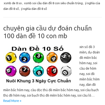
xsmb de 8 so
,
xsmb soi cầu dàn đề 8 con siêu chuẩn trúng
,
ý nghĩa của
dàn đề 8 số
,
ý nghĩa dàn đề 8 số
chuyên gia cầu dự đoán chuẩn
100 dàn đề 10 con mb
xin số đề 3
miền, dự đoán
đề miền bắc
hôm nay, soi
cầu de hôm
nay, soi đề
miền bắc hôm
nay, dàn đề
miền bắc hôm nay, cầu độc thủ đề miền bắc hôm nay, soi cầu bạch
thủ đề hôm nay, soi bạch thủ đề miền bắc hôm nay, soi cầu lô…
Read More »