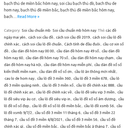
bạch thủ de miền bắc hôm nay, soi cầu bạch thủ đề, bach thu de
hom nay, bạch thủ đề miền bắc, bạch thủ đề miền bắc hôm nay,
bach…
Read More »
Category:
Soi cầu chuẩn mb
Soi cầu chuẩn mb hôm nay
Thẻ:
các đề
ngày mai yên
,
cách soi cầu đề
,
cách soi cầu đề 2019
,
cách soi cầu lô đề
chính xác
,
cách soi cầu lô đề chuẩn
,
Cách tính de đầu đuôi
,
cầu cơ xin số
đề
,
cầu dàn đề hôm nay 00 00
,
cầu dàn đề hôm nay 49 số
,
cầu dàn đề
hôm nay 60
,
cầu dàn đề hôm nay 70 số
,
cầu dàn đề hôm nay chạm
,
cầu
dàn đề hôm nay hà nội
,
cầu dàn đề hôm nay miễn phí
,
cầu dàn đề xổ số
kiến thiết miền nam
,
cầu dàn đề xổ số ơn
,
cầu lô ăn thông mới nhất
,
cau lo de hom nay
,
cầu lô đề 3 miền 360
,
cầu lô đề 3 miền 678
,
cầu lô
đề 3 miền quảng ninh
,
cầu lô đề 3 miền xổ
,
cầu lô đề chính xác 888
,
cầu
lô đề chính xác an
,
cầu lô đề chính xác về
,
cầu lô đề siêu vip 3 miền
,
cầu
lô đề siêu vip âu cơ
,
cầu lô đề siêu vip in
,
cầu lô đề xổ số âm dương
,
cầu
lô đề xổ số đẹp
,
cầu lô đề xổ số lô đề miền bắc
,
cầu lô đề xsmb 56
,
cầu
lô đề xsmb 9/7/2
,
cầu số đề 3 miền 11 tháng 6
,
cầu số đề 3 miền 22
tháng 7
,
cầu số đề 3 miền 4/8/2021
,
cầu số đề 3 miền 56
,
cầu số đề
chính xác gì
,
cầu số đề miền bắc
,
cầu số đề miền bắc â tháng 7
,
cầu số