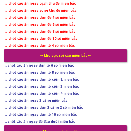
↔
chốt cầu ăn ngay bạch thủ đề miền bắc
↔
chốt cầu ăn ngay song thủ đề miền bắc
↔
chốt cầu ăn ngay dàn đề 4 số miền bắc
↔
chốt cầu ăn ngay dàn đề 6 số miền bắc
↔
chốt cầu ăn ngay dàn đề 8 số miền bắc
↔
chốt cầu ăn ngay dàn đề 10 số miền bắc
↔
chốt cầu ăn ngay dàn lô 4 số miền bắc
⇒ khu vực soi cầu miền bắc ⇐
↔
chốt cầu ăn ngay dàn lô 6 số miền bắc
↔
chốt cầu ăn ngay dàn lô 8 số miền bắc
↔
chốt cầu ăn ngay dàn lô xiên 2 miền bắc
↔
chốt cầu ăn ngay dàn lô xiên 3 miền bắc
↔
chốt cầu ăn ngay dàn lô xiên 4 miền bắc
↔
chốt cầu ăn ngay 3 càng miền bắc
↔
chốt cầu ăn ngay dàn 3 càng 2 số miền bắc
↔
chốt cầu ăn ngay dàn lô 10 số miền bắc
↔
chốt cầu ăn ngay đề đầu đuôi miền bắc