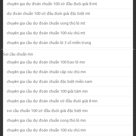
chuyên gia dự đoán chuẩn 100 sớ đầu đuôi giải 8 mt
dự đoán chuẩn 100 sớ đầu đuôi giải đặc biệt mt
chuyên gia cầu dự đoán chuẩn song thủ lô mt
chuyên gia cầu dự đoán chuẩn 100 xíu chủ mt
chuyên gia cầu dự đoán chuẩn lô 3 số miền trung
Soi cầu chuẩn mn
chuyên gia cầu dự đoán chuẩn 100 bao lô mn
chuyên gia cầu dự đoán chuẩn cặp xíu chủ mn
chuyên gia cầu dự đoán chuẩn đặc biệt miền nam
chuyên gia cầu dự đoán chuẩn 100 giải tám mn
chuyên gia cầu dự đoán chuẩn sớ đầu đuôi giải 8 mn
soi cầu chuẩn 100 sớ đầu đuôi giải đặc biệt mn
chuyên gia cầu dự đoán chuẩn song thủ lô mn
chuyên gia cầu dự đoán chuẩn 100 xíu chủ mn