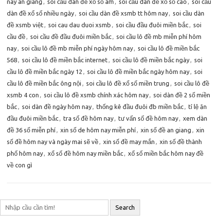
nay an giang
,
soi cầu dàn đề xổ số âm
,
soi cầu dàn đề xổ số cao
,
soi cầu
dàn đề xổ số nhiều ngày
,
soi cầu dàn đề xsmb tt hôm nay
,
soi cầu dàn
đề xsmb việt
,
soi cau dau duoi xsmb
,
soi cầu đầu đuôi miền bắc
,
soi
cầu đề
,
soi cầu đề đầu đuôi miền bắc
,
soi cầu lô đề mb miễn phí hôm
nay
,
soi cầu lô đề mb miễn phí ngày hôm nay
,
soi cầu lô đề miền bắc
568
,
soi cầu lô đề miền bắc internet
,
soi cầu lô đề miền bắc ngày
,
soi
cầu lô đề miền bắc ngày 12
,
soi cầu lô đề miền bắc ngày hôm nay
,
soi
cầu lô đề miền bắc ông nội
,
soi cầu lô đề xổ số miền trung
,
soi cầu lô đề
xsmb 4 con
,
soi cầu lô đề xsmb chính xác hôm nay
,
soi dàn đề 2 số miền
bắc
,
soi dàn đề ngày hôm nay
,
thống kê đầu đuôi đb miền bắc
,
tỉ lệ ăn
đầu đuôi miền bắc
,
tra số đề hôm nay
,
tư vấn số đề hôm nay
,
xem dàn
đề 36 số miễn phí
,
xin số de hôm nay miễn phí
,
xin số đề an giang
,
xin
số đề hôm nay và ngày mai sẽ về
,
xin số đề may mắn
,
xin số đề thành
phố hôm nay
,
xổ số đề hôm nay miền bắc
,
xổ số miền bắc hôm nay đề
về con gì
Search