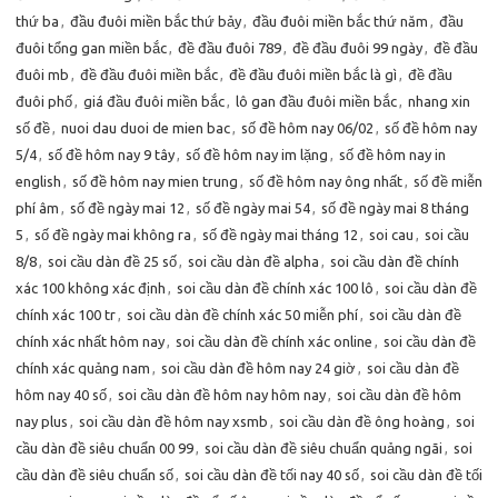
thứ ba
,
đầu đuôi miền bắc thứ bảy
,
đầu đuôi miền bắc thứ năm
,
đầu
đuôi tổng gan miền bắc
,
đề đầu đuôi 789
,
đề đầu đuôi 99 ngày
,
đề đầu
đuôi mb
,
đề đầu đuôi miền bắc
,
đề đầu đuôi miền bắc là gì
,
đề đầu
đuôi phố
,
giá đầu đuôi miền bắc
,
lô gan đầu đuôi miền bắc
,
nhang xin
số đề
,
nuoi dau duoi de mien bac
,
số đề hôm nay 06/02
,
số đề hôm nay
5/4
,
số đề hôm nay 9 tây
,
số đề hôm nay im lặng
,
số đề hôm nay in
english
,
số đề hôm nay mien trung
,
số đề hôm nay ông nhất
,
số đề miễn
phí âm
,
số đề ngày mai 12
,
số đề ngày mai 54
,
số đề ngày mai 8 tháng
5
,
số đề ngày mai không ra
,
số đề ngày mai tháng 12
,
soi cau
,
soi cầu
8/8
,
soi cầu dàn đề 25 số
,
soi cầu dàn đề alpha
,
soi cầu dàn đề chính
xác 100 không xác định
,
soi cầu dàn đề chính xác 100 lô
,
soi cầu dàn đề
chính xác 100 tr
,
soi cầu dàn đề chính xác 50 miễn phí
,
soi cầu dàn đề
chính xác nhất hôm nay
,
soi cầu dàn đề chính xác online
,
soi cầu dàn đề
chính xác quảng nam
,
soi cầu dàn đề hôm nay 24 giờ
,
soi cầu dàn đề
hôm nay 40 số
,
soi cầu dàn đề hôm nay hôm nay
,
soi cầu dàn đề hôm
nay plus
,
soi cầu dàn đề hôm nay xsmb
,
soi cầu dàn đề ông hoàng
,
soi
cầu dàn đề siêu chuẩn 00 99
,
soi cầu dàn đề siêu chuẩn quảng ngãi
,
soi
cầu dàn đề siêu chuẩn số
,
soi cầu dàn đề tối nay 40 số
,
soi cầu dàn đề tối