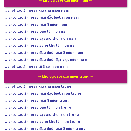
⇒ khu vực soi cầu miền nam ⇐
↔
chốt cầu ăn ngay xỉu chủ miền nam
↔
chốt cầu ăn ngay giải đặc biệt miền nam
↔
chốt cầu ăn ngay giải 8 miền nam
↔
chốt cầu ăn ngay bao lô miền nam
↔
chốt cầu ăn ngay cặp xỉu chủ miền nam
↔
chốt cầu ăn ngay song thủ lô miền nam
↔
chốt cầu ăn ngay đầu đuôi giải 8 miền nam
↔
chốt cầu ăn ngay đầu đuôi đặc biệt miền nam
↔
chốt cầu ăn ngay lô 3 số miền nam
⇒ khu vực soi cầu miền trung ⇐
↔
chốt cầu ăn ngay xỉu chủ miền trung
↔
chốt cầu ăn ngay giải đặc biệt miền trung
↔
chốt cầu ăn ngay giải 8 miền trung
↔
chốt cầu ăn ngay bao lô miền trung
↔
chốt cầu ăn ngay cặp xỉu chủ miền trung
↔
chốt cầu ăn ngay song thủ lô miền trung
↔
chốt cầu ăn ngay đầu đuôi giải 8 miền trung