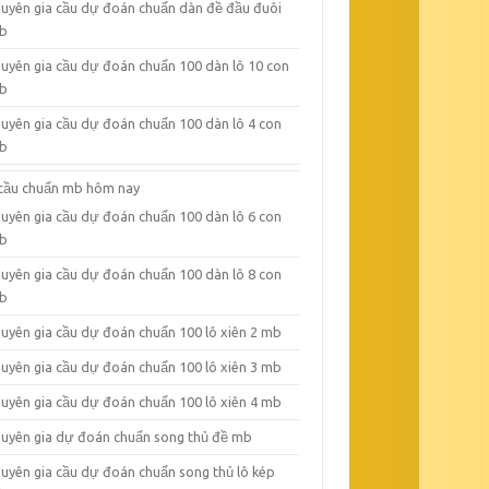
huyên gia cầu dự đoán chuẩn dàn đề đầu đuôi
b
huyên gia cầu dự đoán chuẩn 100 dàn lô 10 con
b
huyên gia cầu dự đoán chuẩn 100 dàn lô 4 con
b
 cầu chuẩn mb hôm nay
huyên gia cầu dự đoán chuẩn 100 dàn lô 6 con
b
huyên gia cầu dự đoán chuẩn 100 dàn lô 8 con
b
huyên gia cầu dự đoán chuẩn 100 lô xiên 2 mb
huyên gia cầu dự đoán chuẩn 100 lô xiên 3 mb
huyên gia cầu dự đoán chuẩn 100 lô xiên 4 mb
huyên gia dự đoán chuẩn song thủ đề mb
huyên gia cầu dự đoán chuẩn song thủ lô kép