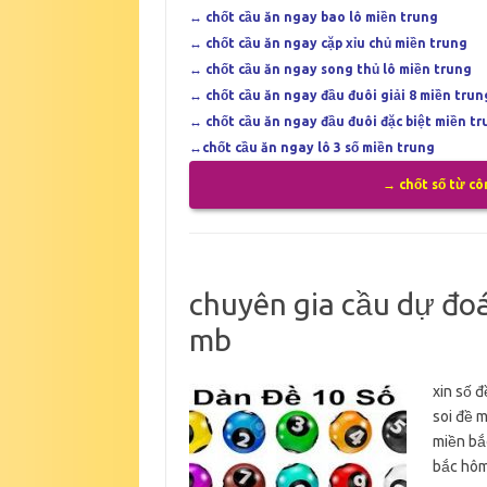
↔
chốt cầu ăn ngay bao lô miền trung
↔
chốt cầu ăn ngay cặp xỉu chủ miền trung
↔
chốt cầu ăn ngay song thủ lô miền trung
↔
chốt cầu ăn ngay đầu đuôi giải 8 miền trun
↔
chốt cầu ăn ngay đầu đuôi đặc biệt miền t
↔
chốt cầu ăn ngay lô 3 số miền trung
→ chốt số từ côn
chuyên gia cầu dự đo
mb
xin số 
soi đề 
miền bắ
bắc hôm