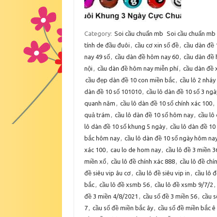
Category:
Soi cầu chuẩn mb
Soi cầu chuẩn mb
tính de đầu đuôi
,
cầu cơ xin số đề
,
cầu dàn đề 
nay 49 số
,
cầu dàn đề hôm nay 60
,
cầu dàn đề 
nội
,
cầu dàn đề hôm nay miễn phí
,
cầu dàn đề 
cầu đẹp dàn đề 10 con miền bắc
,
cầu lô 2 nháy
dàn đề 10 số 101010
,
cầu lô dàn đề 10 số 3 ngà
quanh năm
,
cầu lô dàn đề 10 số chính xác 100
,
quả trám
,
cầu lô dàn đề 10 số hôm nay
,
cầu lô
lô dàn đề 10 số khung 5 ngày
,
cầu lô dàn đề 10 
bắc hôm nay
,
cầu lô dàn đề 10 số ngày hôm na
xác 100
,
cau lo de hom nay
,
cầu lô đề 3 miền 3
miền xổ
,
cầu lô đề chính xác 888
,
cầu lô đề chí
đề siêu vip âu cơ
,
cầu lô đề siêu vip in
,
cầu lô 
bắc
,
cầu lô đề xsmb 56
,
cầu lô đề xsmb 9/7/2
,
đề 3 miền 4/8/2021
,
cầu số đề 3 miền 56
,
cầu s
7
,
cầu số đề miền bắc ây
,
cầu số đề miền bắc ê