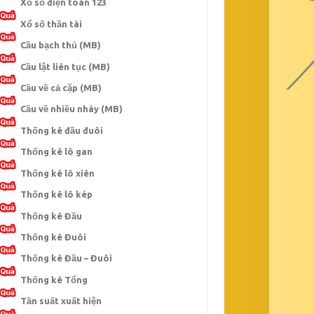
Xổ số điện toán 123
Xổ số thần tài
Cầu bạch thủ (MB)
Cầu lật liên tục (MB)
Cầu về cả cặp (MB)
Cầu về nhiều nháy (MB)
Thống kê đầu đuôi
Thống kê lô gan
Thống kê lô xiên
Thống kê lô kép
Thống kê Đầu
Thống kê Đuôi
Thống kê Đầu – Đuôi
Thống kê Tổng
Tần suất xuất hiện