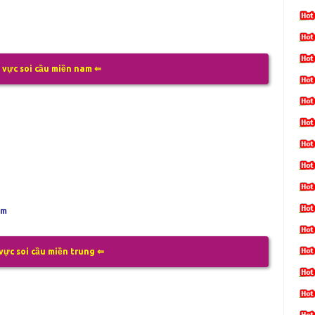
 vực soi cầu miền nam ⇐
am
vực soi cầu miền trung ⇐