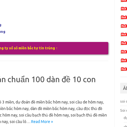
g
rung
g ty xổ số miền bắc tự tin trúng ↑
án chuẩn 100 dàn đề 10 con
Ă
soi 
đề 3 miền, dự đoán đề miền bắc hôm nay, soi cầu de hôm nay,
miền bắc hôm nay, dàn đề miền bắc hôm nay, cầu độc thủ đề
Soi
c hôm nay, soi cầu bạch thủ đề hôm nay, soi bạch thủ đề miền
d
 nay, soi cầu lô…
Read More »
c