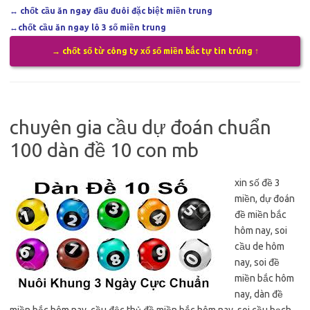
↔
chốt cầu ăn ngay đầu đuôi đặc biệt miền trung
↔
chốt cầu ăn ngay lô 3 số miền trung
→ chốt số từ công ty xổ số miền bắc tự tin trúng ↑
chuyên gia cầu dự đoán chuẩn
100 dàn đề 10 con mb
xin số đề 3
miền, dự đoán
đề miền bắc
hôm nay, soi
cầu de hôm
nay, soi đề
miền bắc hôm
nay, dàn đề