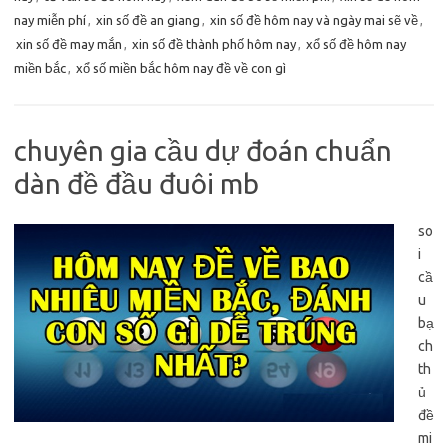
nay miễn phí
,
xin số đề an giang
,
xin số đề hôm nay và ngày mai sẽ về
,
xin số đề may mắn
,
xin số đề thành phố hôm nay
,
xổ số đề hôm nay
miền bắc
,
xổ số miền bắc hôm nay đề về con gì
chuyên gia cầu dự đoán chuẩn
dàn đề đầu đuôi mb
so
i
cầ
u
bạ
ch
th
ủ
đề
mi