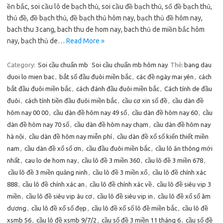
ền bắc, soi cầu lô de bạch thủ, soi cầu đề bạch thủ, số đề bạch thủ,
thủ đề, đề bạch thủ, đề bạch thủ hôm nay, bạch thủ đề hôm nay,
bach thu 3cang, bach thu de hom nay, bach thủ de miền bắc hôm
nay, bạch thủ de…
Read More »
Category:
Soi cầu chuẩn mb
Soi cầu chuẩn mb hôm nay
Thẻ:
bang dau
duoi lo mien bac
,
bắt số đầu đuôi miền bắc
,
các đề ngày mai yên
,
cách
bắt đầu đuôi miền bắc
,
cách đánh đầu đuôi miền bắc
,
Cách tính de đầu
đuôi
,
cách tính tiền đầu đuôi miền bắc
,
cầu cơ xin số đề
,
cầu dàn đề
hôm nay 00 00
,
cầu dàn đề hôm nay 49 số
,
cầu dàn đề hôm nay 60
,
cầu
dàn đề hôm nay 70 số
,
cầu dàn đề hôm nay chạm
,
cầu dàn đề hôm nay
hà nội
,
cầu dàn đề hôm nay miễn phí
,
cầu dàn đề xổ số kiến thiết miền
nam
,
cầu dàn đề xổ số ơn
,
cầu đầu đuôi miền bắc
,
cầu lô ăn thông mới
nhất
,
cau lo de hom nay
,
cầu lô đề 3 miền 360
,
cầu lô đề 3 miền 678
,
cầu lô đề 3 miền quảng ninh
,
cầu lô đề 3 miền xổ
,
cầu lô đề chính xác
888
,
cầu lô đề chính xác an
,
cầu lô đề chính xác về
,
cầu lô đề siêu vip 3
miền
,
cầu lô đề siêu vip âu cơ
,
cầu lô đề siêu vip in
,
cầu lô đề xổ số âm
dương
,
cầu lô đề xổ số đẹp
,
cầu lô đề xổ số lô đề miền bắc
,
cầu lô đề
xsmb 56
,
cầu lô đề xsmb 9/7/2
,
cầu số đề 3 miền 11 tháng 6
,
cầu số đề