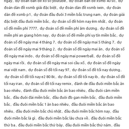
ngày
,
dự đoán dàn đề xổ số youtube
,
dự đoán dàn đề xsmb 40 số
,
dự
đoán dàn đề xsmb giải đặc biệt
,
dự đoán dàn đề xsmb iwin
,
dự đoán
dàn đề xsmb p1
,
dự đoán đầu đuôi 3 miền bắc trung nam
,
dự đoán giải
đặc biệt đầu đuôi miền bắc
,
dự đoán số đề hôm nay êm nhất
,
dự đoán
số đề miễn phí 7777
,
dự đoán số đề miễn phí âm dương
,
dự đoán số đề
miễn phí an giang hôm nay
,
dự đoán số đề miễn phí uy tín miền bắc
,
dự
đoán số đề ngày mai 4 tháng 7
,
dự đoán số đề ngày mai 5 tháng 7
,
dự
đoán số đề ngày mai 9 tháng 2
,
dự đoán số đề ngày mai ăn
,
dự đoán số
đề ngày mai indo
,
dự đoán số đề ngày mai powerball
,
dự đoán số đề
ngày mai rồi
,
dự đoán số đề ngày mai soi cầu xổ
,
dự đoán số đề ngày
mai việt nam
,
dự đoán số đề tối nay 97
,
dự đoán số đề tối nay dương
,
dự đoán số đề tối nay e2 80 8c
,
dự đoán số đề tối nay ib
,
dự đoán số đề
tối nay iran
,
dự đoán số đề tối nay remix
,
đánh de đầu đuôi miền bắc ăn
bao nhiêu
,
đánh đầu đuôi miền bắc ăn bao nhiêu
,
đầu đuôi câm miền
bắc
,
đầu đuôi đài miền bắc
,
đầu đuôi đb gan miền bắc
,
đầu đuôi miền
bắc
,
đầu đuôi miền bắc 1 ăn bao nhiêu
,
đầu đuôi miền bắc ăn bao
nhiêu
,
đầu đuôi miền bắc chủ nhật
,
đầu đuôi miền bắc hôm nay
,
đầu
đuôi miền bắc là gì
,
đầu đuôi miền bắc lâu chưa về
,
đầu đuôi miền bắc
thứ ba
,
đầu đuôi miền bắc thứ bảy
,
đầu đuôi miền bắc thứ năm
,
đầu