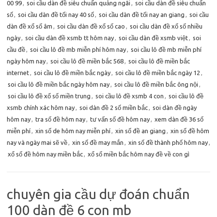
00 99
,
soi cầu dàn đề siêu chuẩn quảng ngãi
,
soi cầu dàn đề siêu chuẩn
số
,
soi cầu dàn đề tối nay 40 số
,
soi cầu dàn đề tối nay an giang
,
soi cầu
dàn đề xổ số âm
,
soi cầu dàn đề xổ số cao
,
soi cầu dàn đề xổ số nhiều
ngày
,
soi cầu dàn đề xsmb tt hôm nay
,
soi cầu dàn đề xsmb việt
,
soi
cầu đề
,
soi cầu lô đề mb miễn phí hôm nay
,
soi cầu lô đề mb miễn phí
ngày hôm nay
,
soi cầu lô đề miền bắc 568
,
soi cầu lô đề miền bắc
internet
,
soi cầu lô đề miền bắc ngày
,
soi cầu lô đề miền bắc ngày 12
,
soi cầu lô đề miền bắc ngày hôm nay
,
soi cầu lô đề miền bắc ông nội
,
soi cầu lô đề xổ số miền trung
,
soi cầu lô đề xsmb 4 con
,
soi cầu lô đề
xsmb chính xác hôm nay
,
soi dàn đề 2 số miền bắc
,
soi dàn đề ngày
hôm nay
,
tra số đề hôm nay
,
tư vấn số đề hôm nay
,
xem dàn đề 36 số
miễn phí
,
xin số de hôm nay miễn phí
,
xin số đề an giang
,
xin số đề hôm
nay và ngày mai sẽ về
,
xin số đề may mắn
,
xin số đề thành phố hôm nay
,
xổ số đề hôm nay miền bắc
,
xổ số miền bắc hôm nay đề về con gì
chuyên gia cầu dự đoán chuẩn
100 dàn đề 6 con mb