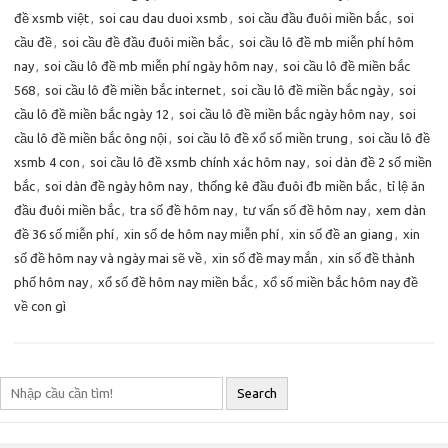
đề xsmb việt
,
soi cau dau duoi xsmb
,
soi cầu đầu đuôi miền bắc
,
soi
cầu đề
,
soi cầu đề đầu đuôi miền bắc
,
soi cầu lô đề mb miễn phí hôm
nay
,
soi cầu lô đề mb miễn phí ngày hôm nay
,
soi cầu lô đề miền bắc
568
,
soi cầu lô đề miền bắc internet
,
soi cầu lô đề miền bắc ngày
,
soi
cầu lô đề miền bắc ngày 12
,
soi cầu lô đề miền bắc ngày hôm nay
,
soi
cầu lô đề miền bắc ông nội
,
soi cầu lô đề xổ số miền trung
,
soi cầu lô đề
xsmb 4 con
,
soi cầu lô đề xsmb chính xác hôm nay
,
soi dàn đề 2 số miền
bắc
,
soi dàn đề ngày hôm nay
,
thống kê đầu đuôi đb miền bắc
,
tỉ lệ ăn
đầu đuôi miền bắc
,
tra số đề hôm nay
,
tư vấn số đề hôm nay
,
xem dàn
đề 36 số miễn phí
,
xin số de hôm nay miễn phí
,
xin số đề an giang
,
xin
số đề hôm nay và ngày mai sẽ về
,
xin số đề may mắn
,
xin số đề thành
phố hôm nay
,
xổ số đề hôm nay miền bắc
,
xổ số miền bắc hôm nay đề
về con gì
Search