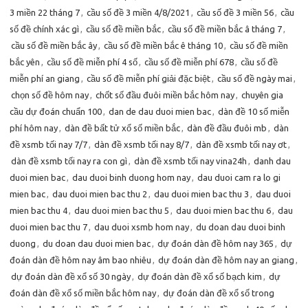
3 miền 22 tháng 7
,
cầu số đề 3 miền 4/8/2021
,
cầu số đề 3 miền 56
,
cầu
số đề chính xác gì
,
cầu số đề miền bắc
,
cầu số đề miền bắc â tháng 7
,
cầu số đề miền bắc ây
,
cầu số đề miền bắc ê tháng 10
,
cầu số đề miền
bắc yên
,
cầu số đề miễn phí 4 số
,
cầu số đề miễn phí 678
,
cầu số đề
miễn phí an giang
,
cầu số đề miễn phí giải đặc biệt
,
cầu số đề ngày mai
,
chọn số đề hôm nay
,
chốt số đầu đuôi miền bắc hôm nay
,
chuyên gia
cầu dự đoán chuẩn 100
,
dan de dau duoi mien bac
,
dàn đề 10 số miễn
phí hôm nay
,
dàn đề bất tử xổ số miền bắc
,
dàn đề đầu đuôi mb
,
dàn
đề xsmb tối nay 7/7
,
dàn đề xsmb tối nay 8/7
,
dàn đề xsmb tối nay ơt
,
dàn đề xsmb tối nay ra con gì
,
dàn đề xsmb tối nay vina24h
,
danh dau
duoi mien bac
,
dau duoi binh duong hom nay
,
dau duoi cam ra lo gi
mien bac
,
dau duoi mien bac thu 2
,
dau duoi mien bac thu 3
,
dau duoi
mien bac thu 4
,
dau duoi mien bac thu 5
,
dau duoi mien bac thu 6
,
dau
duoi mien bac thu 7
,
dau duoi xsmb hom nay
,
du doan dau duoi binh
duong
,
du doan dau duoi mien bac
,
dự đoán dàn đề hôm nay 365
,
dự
đoán dàn đề hôm nay âm bao nhiêu
,
dự đoán dàn đề hôm nay an giang
,
dự đoán dàn đề xổ số 30 ngày
,
dự đoán dàn đề xổ số bạch kim
,
dự
đoán dàn đề xổ số miền bắc hôm nay
,
dự đoán dàn đề xổ số trong