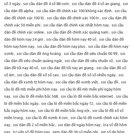
số 3 ngày
,
soi cầu dàn đề 4 số 88 com
,
soi cầu dàn đề 4 số an giang
,
soi
cầu dàn đề alpha
,
soi cầu dàn đề chính xác 100 không xác định
,
soi cầu
dàn đề chính xác 100 lô
,
soi cầu dàn đề chính xác 100 tr
,
soi cầu dàn đề
chính xác 50 miễn phí
,
soi cầu dàn đề chính xác nhất hôm nay
,
soi cầu
dàn đề chính xác online
,
soi cầu dàn đề chính xác quảng nam
,
soi cầu
dàn đề hôm nay 24 giờ
,
soi cầu dàn đề hôm nay 40 số
,
soi cầu dàn đề
hôm nay hôm nay
,
soi cầu dàn đề hôm nay plus
,
soi cầu dàn đề hôm nay
xsmb
,
soi cầu dàn đề ông hoàng
,
soi cầu dàn đề siêu chuẩn 00 99
,
soi
cầu dàn đề siêu chuẩn quảng ngãi
,
soi cầu dàn đề siêu chuẩn số
,
soi cầu
dàn đề tối nay 40 số
,
soi cầu dàn đề tối nay an giang
,
soi cầu dàn đề xổ
số âm
,
soi cầu dàn đề xổ số cao
,
soi cầu dàn đề xổ số nhiều ngày
,
soi
cầu dàn đề xsmb tt hôm nay
,
soi cầu dàn đề xsmb việt
,
soi cầu đề
,
soi
cầu lô đề mb miễn phí hôm nay
,
soi cầu lô đề mb miễn phí ngày hôm
nay
,
soi cầu lô đề miền bắc 568
,
soi cầu lô đề miền bắc internet
,
soi cầu
lô đề miền bắc ngày
,
soi cầu lô đề miền bắc ngày 12
,
soi cầu lô đề miền
bắc ngày hôm nay
,
soi cầu lô đề miền bắc ông nội
,
soi cầu lô đề xổ số
miền trung
,
soi cầu lô đề xsmb 4 con
,
soi cầu lô đề xsmb chính xác hôm
nay
,
soi dàn đề 2 số miền bắc
,
soi dàn đề ngày hôm nay
,
tra số đề hôm
nay
,
tư vấn số đề hôm nay
,
xem dàn đề 36 số miễn phí
,
xin số de hôm