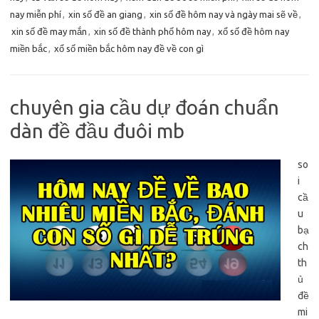
nay miễn phí
,
xin số đề an giang
,
xin số đề hôm nay và ngày mai sẽ về
,
xin số đề may mắn
,
xin số đề thành phố hôm nay
,
xổ số đề hôm nay
miền bắc
,
xổ số miền bắc hôm nay đề về con gì
chuyên gia cầu dự đoán chuẩn
dàn đề đầu đuôi mb
so
i
cầ
u
bạ
ch
th
ủ
đề
mi