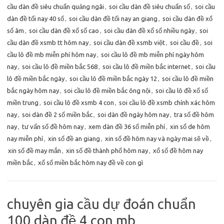
cầu dàn đề siêu chuẩn quảng ngãi
,
soi cầu dàn đề siêu chuẩn số
,
soi cầu
dàn đề tối nay 40 số
,
soi cầu dàn đề tối nay an giang
,
soi cầu dàn đề xổ
số âm
,
soi cầu dàn đề xổ số cao
,
soi cầu dàn đề xổ số nhiều ngày
,
soi
cầu dàn đề xsmb tt hôm nay
,
soi cầu dàn đề xsmb việt
,
soi cầu đề
,
soi
cầu lô đề mb miễn phí hôm nay
,
soi cầu lô đề mb miễn phí ngày hôm
nay
,
soi cầu lô đề miền bắc 568
,
soi cầu lô đề miền bắc internet
,
soi cầu
lô đề miền bắc ngày
,
soi cầu lô đề miền bắc ngày 12
,
soi cầu lô đề miền
bắc ngày hôm nay
,
soi cầu lô đề miền bắc ông nội
,
soi cầu lô đề xổ số
miền trung
,
soi cầu lô đề xsmb 4 con
,
soi cầu lô đề xsmb chính xác hôm
nay
,
soi dàn đề 2 số miền bắc
,
soi dàn đề ngày hôm nay
,
tra số đề hôm
nay
,
tư vấn số đề hôm nay
,
xem dàn đề 36 số miễn phí
,
xin số de hôm
nay miễn phí
,
xin số đề an giang
,
xin số đề hôm nay và ngày mai sẽ về
,
xin số đề may mắn
,
xin số đề thành phố hôm nay
,
xổ số đề hôm nay
miền bắc
,
xổ số miền bắc hôm nay đề về con gì
chuyên gia cầu dự đoán chuẩn
100 dàn đề 4 con mb