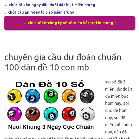
↔
chốt cầu ăn ngay đầu đuôi đặc biệt miền trung
↔
chốt cầu ăn ngay lô 3 số miền trung
→ chốt số từ công ty xổ số miền bắc tự tin trúng ↑
chuyên gia cầu dự đoán chuẩn
100 dàn đề 10 con mb
xin số đề 3
miền, dự đoán
đề miền bắc
hôm nay, soi
cầu de hôm
nay, soi đề
miền bắc hôm
nay, dàn đề