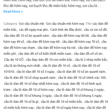
miền bắc hôm nay, cầu độc thủ đề miền bắc hôm nay, soi cầu bạch
thủ đề hôm nay, soi bạch thủ đề miền bắc hôm nay, soi cầu lô…
Read More »
Category:
Soi cầu chuẩn mb
Soi cầu chuẩn mb hôm nay
Thẻ:
các dàn đề
miền bắc
,
các đề ngày mai yên
,
Cách tính de đầu đuôi
,
cầu cơ xin số đề
,
cầu dàn đề 10 số ăn quanh năm
,
cầu dàn đề hôm nay 00 00
,
cầu dàn đề
hôm nay 49 số
,
cầu dàn đề hôm nay 60
,
cầu dàn đề hôm nay 70 số
,
cầu
dàn đề hôm nay chạm
,
cầu dàn đề hôm nay hà nội
,
cầu dàn đề hôm nay
miễn phí
,
cầu dàn đề xổ số kiến thiết miền nam
,
cầu dàn đề xổ số ơn
,
Cầu de 10 SỐ
,
cầu đẹp dàn đề 10 con miền bắc
,
cầu lô 2 nháy miền bắc
,
cầu lô ăn thông mới nhất
,
cầu lô dàn đề 10 số
,
cầu lô dàn đề 10 số
101010
,
cầu lô dàn đề 10 số 3 ngày
,
cầu lô dàn đề 10 số ăn quanh năm
,
cầu lô dàn đề 10 số chạy quanh năm
,
cầu lô dàn đề 10 số chính xác 100
,
cầu lô dàn đề 10 số đẹp nhất hôm nay
,
cầu lô dàn đề 10 số hình quả
trám
,
cầu lô dàn đề 10 số hôm nay
,
cầu lô dàn đề 10 số khung 2 ngày
,
cầu lô dàn đề 10 số khung 3 ngày
,
cầu lô dàn đề 10 số khung 5 ngày
,
cầu lô dàn đề 10 số là gì
,
cầu lô dàn đề 10 số miền bắc
,
cầu lô dàn đề 10
số miền bắc hôm nay
,
cầu lô dàn đề 10 số ngày hôm nay
,
cầu lô dàn đề