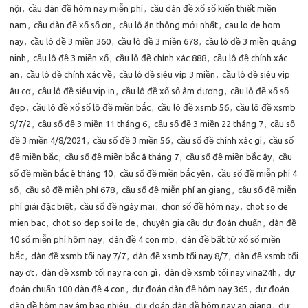
nội
,
cầu dàn đề hôm nay miễn phí
,
cầu dàn đề xổ số kiến thiết miền
nam
,
cầu dàn đề xổ số ơn
,
cầu lô ăn thông mới nhất
,
cau lo de hom
nay
,
cầu lô đề 3 miền 360
,
cầu lô đề 3 miền 678
,
cầu lô đề 3 miền quảng
ninh
,
cầu lô đề 3 miền xổ
,
cầu lô đề chính xác 888
,
cầu lô đề chính xác
an
,
cầu lô đề chính xác về
,
cầu lô đề siêu vip 3 miền
,
cầu lô đề siêu vip
âu cơ
,
cầu lô đề siêu vip in
,
cầu lô đề xổ số âm dương
,
cầu lô đề xổ số
đẹp
,
cầu lô đề xổ số lô đề miền bắc
,
cầu lô đề xsmb 56
,
cầu lô đề xsmb
9/7/2
,
cầu số đề 3 miền 11 tháng 6
,
cầu số đề 3 miền 22 tháng 7
,
cầu số
đề 3 miền 4/8/2021
,
cầu số đề 3 miền 56
,
cầu số đề chính xác gì
,
cầu số
đề miền bắc
,
cầu số đề miền bắc â tháng 7
,
cầu số đề miền bắc ây
,
cầu
số đề miền bắc ê tháng 10
,
cầu số đề miền bắc yên
,
cầu số đề miễn phí 4
số
,
cầu số đề miễn phí 678
,
cầu số đề miễn phí an giang
,
cầu số đề miễn
phí giải đặc biệt
,
cầu số đề ngày mai
,
chọn số đề hôm nay
,
chot so de
mien bac
,
chot so dep soi lo de
,
chuyên gia cầu dự đoán chuẩn
,
dàn đề
10 số miễn phí hôm nay
,
dàn đề 4 con mb
,
dàn đề bất tử xổ số miền
bắc
,
dàn đề xsmb tối nay 7/7
,
dàn đề xsmb tối nay 8/7
,
dàn đề xsmb tối
nay ơt
,
dàn đề xsmb tối nay ra con gì
,
dàn đề xsmb tối nay vina24h
,
dự
đoán chuẩn 100 dàn đề 4 con
,
dự đoán dàn đề hôm nay 365
,
dự đoán
dàn đề hôm nay âm bao nhiêu
,
dự đoán dàn đề hôm nay an giang
,
dự