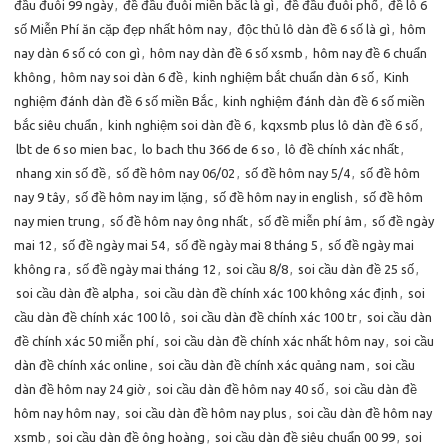
đầu đuôi 99 ngày
,
đề đầu đuôi miền bắc là gì
,
đề đầu đuôi phố
,
đề lô 6
số Miễn Phí ăn cặp đẹp nhất hôm nay
,
độc thủ lô dàn đề 6 số là gì
,
hôm
nay dàn 6 số có con gì
,
hôm nay dàn đề 6 số xsmb
,
hôm nay đề 6 chuẩn
không
,
hôm nay soi dàn 6 đề
,
kinh nghiệm bắt chuẩn dàn 6 số
,
Kinh
nghiệm đánh dàn đề 6 số miền Bắc
,
kinh nghiệm đánh dàn đề 6 số miền
bắc siêu chuẩn
,
kinh nghiệm soi dàn đề 6
,
kqxsmb plus lô dàn đề 6 số
,
lbt de 6 so mien bac
,
lo bach thu 366 de 6 so
,
lô đề chính xác nhất
,
nhang xin số đề
,
số đề hôm nay 06/02
,
số đề hôm nay 5/4
,
số đề hôm
nay 9 tây
,
số đề hôm nay im lặng
,
số đề hôm nay in english
,
số đề hôm
nay mien trung
,
số đề hôm nay ông nhất
,
số đề miễn phí âm
,
số đề ngày
mai 12
,
số đề ngày mai 54
,
số đề ngày mai 8 tháng 5
,
số đề ngày mai
không ra
,
số đề ngày mai tháng 12
,
soi cầu 8/8
,
soi cầu dàn đề 25 số
,
soi cầu dàn đề alpha
,
soi cầu dàn đề chính xác 100 không xác định
,
soi
cầu dàn đề chính xác 100 lô
,
soi cầu dàn đề chính xác 100 tr
,
soi cầu dàn
đề chính xác 50 miễn phí
,
soi cầu dàn đề chính xác nhất hôm nay
,
soi cầu
dàn đề chính xác online
,
soi cầu dàn đề chính xác quảng nam
,
soi cầu
dàn đề hôm nay 24 giờ
,
soi cầu dàn đề hôm nay 40 số
,
soi cầu dàn đề
hôm nay hôm nay
,
soi cầu dàn đề hôm nay plus
,
soi cầu dàn đề hôm nay
xsmb
,
soi cầu dàn đề ông hoàng
,
soi cầu dàn đề siêu chuẩn 00 99
,
soi