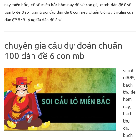
nay miền bắc
,
xổ số miền bắc hôm nay đề về con gì
,
xsmb dàn đề 8 số
,
xsmb de 8 so
,
xsmb soi cầu dàn đề 8 con siêu chuẩn trúng
,
ý nghĩa của
dàn đề 8 số
,
ý nghĩa dàn đề 8 số
chuyên gia cầu dự đoán chuẩn
100 dàn đề 6 con mb
soicầ
ulôđề,
bạch
thủ de
hôm
nay,
bach
thu
de,
bạch