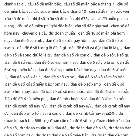
chính xác gì
,
cầu số đề miền bắc
,
cầu số đề miền bắc â tháng 7
,
cầu số
đề miền bắc ây
,
cầu số đề miền bắc ê tháng 10
,
cầu số đề miền bắc yên
,
cầu số đề miễn phí 4 số
,
cầu số đề miễn phí 678
,
cầu số đề miễn phí an
giang
,
cầu số đề miễn phí giải đặc biệt
,
cầu số đề ngày mai
,
chọn số đề
hôm nay
,
chuyên gia cầu dự đoán chuẩn
,
dàn đề 10 số miễn phí hôm
nay
,
dàn đề 6 con mb
,
dàn đề 6 số tô ngày hôm nay
,
dàn đề 6 số tô
xsmb
,
dàn đề 6 số trong lô đề là gì
,
dàn đề 6 số và độc thủ lô là gì
,
dàn
đề 6 số và song thủ lô là gì
,
dàn đề 6 số về con gì
,
dàn đề 6 số về số gì
,
dàn đề 6 số vip
,
dàn đề 6 số vip hôm nay
,
dàn đề 6 số vip là gì
,
dàn đề
6 số vip miền bắc
,
dàn đề 6 số vip miền bắc hôm nay
,
dàn đề 6 số xiên
2
,
dàn đề 6 số xiên 3
,
dàn đề 6 số xo so
,
dàn đề 6 số xổ số miền bắc
,
dàn đề 6 số xổ số miền bắc hôm nay
,
dàn đề 6 số xsmb
,
dàn đề 6 số
xsmb hôm nay
,
dàn đề bất tử xổ số miền bắc
,
dàn đề đề 6 số miền bắc
,
Dàn đề đề 6 số miền phí
,
dàn đề mb chuẩn 6 số dàn đề 8 số miền bắc
,
dàn đề xsmb tối nay 7/7
,
dàn đề xsmb tối nay 8/7
,
dàn đề xsmb tối nay
ơt
,
dàn đề xsmb tối nay ra con gì
,
dàn đề xsmb tối nay vina24h
,
du
doan lo bach thu 888
,
dự đoán cầu dàn đề 6 số
,
dự đoán chính xác dàn
đề 6 số
,
dự đoán chuẩn 100 dàn đề
,
dự đoán dàn đề 6 số
,
dự đoán dàn
đề 6 số hôm nay
,
dự đoán dàn đề 6 số miền bắc
,
dự đoán dàn đề hôm