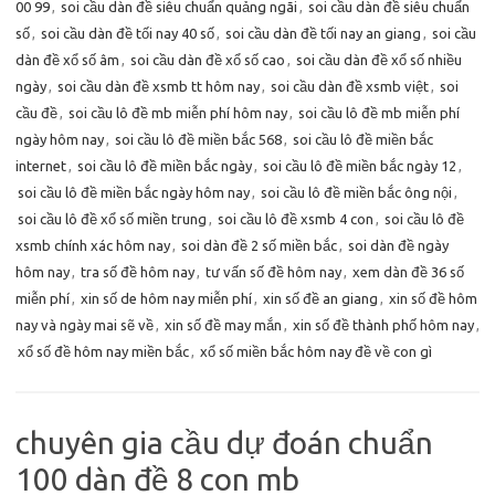
00 99
,
soi cầu dàn đề siêu chuẩn quảng ngãi
,
soi cầu dàn đề siêu chuẩn
số
,
soi cầu dàn đề tối nay 40 số
,
soi cầu dàn đề tối nay an giang
,
soi cầu
dàn đề xổ số âm
,
soi cầu dàn đề xổ số cao
,
soi cầu dàn đề xổ số nhiều
ngày
,
soi cầu dàn đề xsmb tt hôm nay
,
soi cầu dàn đề xsmb việt
,
soi
cầu đề
,
soi cầu lô đề mb miễn phí hôm nay
,
soi cầu lô đề mb miễn phí
ngày hôm nay
,
soi cầu lô đề miền bắc 568
,
soi cầu lô đề miền bắc
internet
,
soi cầu lô đề miền bắc ngày
,
soi cầu lô đề miền bắc ngày 12
,
soi cầu lô đề miền bắc ngày hôm nay
,
soi cầu lô đề miền bắc ông nội
,
soi cầu lô đề xổ số miền trung
,
soi cầu lô đề xsmb 4 con
,
soi cầu lô đề
xsmb chính xác hôm nay
,
soi dàn đề 2 số miền bắc
,
soi dàn đề ngày
hôm nay
,
tra số đề hôm nay
,
tư vấn số đề hôm nay
,
xem dàn đề 36 số
miễn phí
,
xin số de hôm nay miễn phí
,
xin số đề an giang
,
xin số đề hôm
nay và ngày mai sẽ về
,
xin số đề may mắn
,
xin số đề thành phố hôm nay
,
xổ số đề hôm nay miền bắc
,
xổ số miền bắc hôm nay đề về con gì
chuyên gia cầu dự đoán chuẩn
100 dàn đề 8 con mb