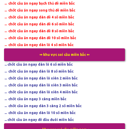
↔
chốt cầu ăn ngay bạch thủ đề miền bắc
↔
chốt cầu ăn ngay song thủ đề miền bắc
↔
chốt cầu ăn ngay dàn đề 4 số miền bắc
↔
chốt cầu ăn ngay dàn đề 6 số miền bắc
↔
chốt cầu ăn ngay dàn đề 8 số miền bắc
↔
chốt cầu ăn ngay dàn đề 10 số miền bắc
↔
chốt cầu ăn ngay dàn lô 4 số miền bắc
⇒ khu vực soi cầu miền bắc ⇐
↔
chốt cầu ăn ngay dàn lô 6 số miền bắc
↔
chốt cầu ăn ngay dàn lô 8 số miền bắc
↔
chốt cầu ăn ngay dàn lô xiên 2 miền bắc
↔
chốt cầu ăn ngay dàn lô xiên 3 miền bắc
↔
chốt cầu ăn ngay dàn lô xiên 4 miền bắc
↔
chốt cầu ăn ngay 3 càng miền bắc
↔
chốt cầu ăn ngay dàn 3 càng 2 số miền bắc
↔
chốt cầu ăn ngay dàn lô 10 số miền bắc
↔
chốt cầu ăn ngay đề đầu đuôi miền bắc