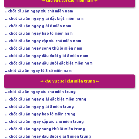
⇒ khu vực soi cầu miền nam ⇐
↔
chốt cầu ăn ngay xỉu chủ miền nam
↔
chốt cầu ăn ngay giải đặc biệt miền nam
↔
chốt cầu ăn ngay giải 8 miền nam
↔
chốt cầu ăn ngay bao lô miền nam
↔
chốt cầu ăn ngay cặp xỉu chủ miền nam
↔
chốt cầu ăn ngay song thủ lô miền nam
↔
chốt cầu ăn ngay đầu đuôi giải 8 miền nam
↔
chốt cầu ăn ngay đầu đuôi đặc biệt miền nam
↔
chốt cầu ăn ngay lô 3 số miền nam
⇒ khu vực soi cầu miền trung ⇐
↔
chốt cầu ăn ngay xỉu chủ miền trung
↔
chốt cầu ăn ngay giải đặc biệt miền trung
↔
chốt cầu ăn ngay giải 8 miền trung
↔
chốt cầu ăn ngay bao lô miền trung
↔
chốt cầu ăn ngay cặp xỉu chủ miền trung
↔
chốt cầu ăn ngay song thủ lô miền trung
↔
chốt cầu ăn ngay đầu đuôi giải 8 miền trung