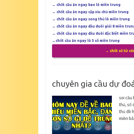
↔
chốt cầu ăn ngay bao lô miền trung
↔
chốt cầu ăn ngay cặp xỉu chủ miền trung
↔
chốt cầu ăn ngay song thủ lô miền trung
↔
chốt cầu ăn ngay đầu đuôi giải 8 miền trun
↔
chốt cầu ăn ngay đầu đuôi đặc biệt miền t
↔
chốt cầu ăn ngay lô 3 số miền trung
→ chốt số từ côn
chuyên gia cầu dự đo
soi cầu 
thủ, số 
thủ đề 
miền bắ