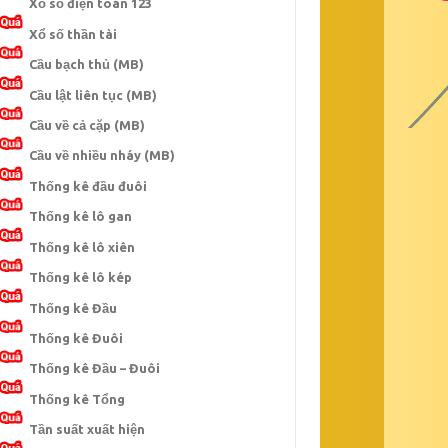
Xổ số điện toán 123
Xổ số thần tài
Cầu bạch thủ (MB)
Cầu lật liên tục (MB)
Cầu về cả cặp (MB)
Cầu về nhiều nháy (MB)
Thống kê đầu đuôi
Thống kê lô gan
Thống kê lô xiên
Thống kê lô kép
Thống kê Đầu
Thống kê Đuôi
Thống kê Đầu – Đuôi
Thống kê Tổng
Tần suất xuất hiện