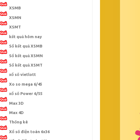
XSMB
XSMN
XSMT
kết quả hôm nay
Sổ kết quả XSMB
Sổ kết quả XSMN
Sổ kết quả XSMT
xổ số vietlott
Xo so mega 6/45
xổ số Power 6/55
Max 3D
Max 4D
Thống kê
Xổ số điện toán 6x36