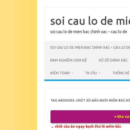
Skip
to
content
soi cau lo de mi
soi cau lo de mien bac chinh xac – cau lo de
SOI CAU LO DE MIEN BAC CHINH XAC – CAU LO D
KINH NGHIỆM CHƠI ĐỀ
XỔ SỐ CHÍNH XÁC
ĐIỆN TOÁN
TK CẦU
THỐNG KÊ
TAG ARCHIVES:
CHỐT SỐ ĐẦU ĐUÔI MIỀN BẮC H
» khu vực
↔
chốt cầu ăn ngay bạch thủ lô miền bắc