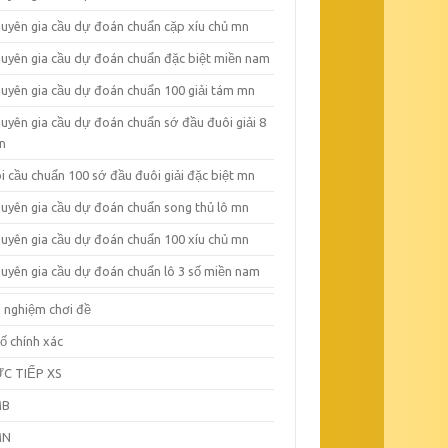
huyên gia cầu dự đoán chuẩn cặp xíu chủ mn
huyên gia cầu dự đoán chuẩn đặc biệt miền nam
huyên gia cầu dự đoán chuẩn 100 giải tám mn
huyên gia cầu dự đoán chuẩn sớ đầu đuôi giải 8
n
i cầu chuẩn 100 sớ đầu đuôi giải đặc biệt mn
huyên gia cầu dự đoán chuẩn song thủ lô mn
huyên gia cầu dự đoán chuẩn 100 xíu chủ mn
huyên gia cầu dự đoán chuẩn lô 3 số miền nam
h nghiệm chơi đề
ố chính xác
C TIẾP XS
MB
MN