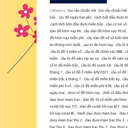
Category:
Soi cầu chuẩn mb
Soi cầu chuẩn mb
bắc
,
các đề ngày mai yên
,
cách bắt đầu đuôi m
cách tính tiền đầu đuôi miền bắc
,
cầu cơ xin số
dàn đề hôm nay 60
,
cầu dàn đề hôm nay 70 số
đề hôm nay miễn phí
,
cầu dàn đề xổ số kiến th
ăn thông mới nhất
,
cau lo de hom nay
,
cầu lô 
cầu lô đề 3 miền xổ
,
cầu lô đề chính xác 888
,
c
miền
,
cầu lô đề siêu vip âu cơ
,
cầu lô đề siêu vi
số lô đề miền bắc
,
cầu lô đề xsmb 56
,
cầu lô đ
tháng 7
,
cầu số đề 3 miền 4/8/2021
,
cầu số đề 
miền bắc â tháng 7
,
cầu số đề miền bắc ây
,
cầu
miễn phí 4 số
,
cầu số đề miễn phí 678
,
cầu số đ
ngày mai
,
chọn số đề hôm nay
,
chốt số đầu đu
dau duoi mien bac
,
dàn đề 10 số miễn phí hôm
xsmb tối nay 7/7
,
dàn đề xsmb tối nay 8/7
,
dàn
tối nay vina24h
,
danh dau duoi mien bac
,
dau 
duoi mien bac thu 2
,
dau duoi mien bac thu 3
,
bac thu 6
,
dau duoi mien bac thu 7
,
dau duoi 