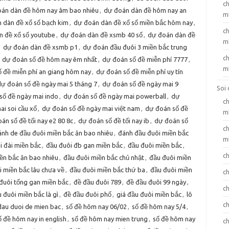
c
án dàn đề hôm nay âm bao nhiêu
,
dự đoán dàn đề hôm nay an
m
 dàn đề xổ số bạch kim
,
dự đoán dàn đề xổ số miền bắc hôm nay
,
c
n đề xổ số youtube
,
dự đoán dàn đề xsmb 40 số
,
dự đoán dàn đề
m
,
dự đoán dàn đề xsmb p1
,
dự đoán đầu đuôi 3 miền bắc trung
c
,
dự đoán số đề hôm nay êm nhất
,
dự đoán số đề miễn phí 7777
,
m
 đề miễn phí an giang hôm nay
,
dự đoán số đề miễn phí uy tín
ự đoán số đề ngày mai 5 tháng 7
,
dự đoán số đề ngày mai 9
Soi
số đề ngày mai indo
,
dự đoán số đề ngày mai powerball
,
dự
c
i soi cầu xổ
,
dự đoán số đề ngày mai việt nam
,
dự đoán số đề
m
án số đề tối nay e2 80 8c
,
dự đoán số đề tối nay ib
,
dự đoán số
c
ánh de đầu đuôi miền bắc ăn bao nhiêu
,
đánh đầu đuôi miền bắc
m
i đài miền bắc
,
đầu đuôi đb gan miền bắc
,
đầu đuôi miền bắc
,
c
ền bắc ăn bao nhiêu
,
đầu đuôi miền bắc chủ nhật
,
đầu đuôi miền
 miền bắc lâu chưa về
,
đầu đuôi miền bắc thứ ba
,
đầu đuôi miền
c
đuôi tổng gan miền bắc
,
đề đầu đuôi 789
,
đề đầu đuôi 99 ngày
,
c
 đuôi miền bắc là gì
,
đề đầu đuôi phố
,
giá đầu đuôi miền bắc
,
lô
c
dau duoi de mien bac
,
số đề hôm nay 06/02
,
số đề hôm nay 5/4
,
ố đề hôm nay in english
,
số đề hôm nay mien trung
,
số đề hôm nay
c