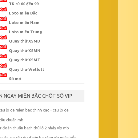
TK từ 00 đến 99
Loto miền Bắc
Loto miền Nam
Loto miền Trung
Quay thử XSMB
Quay thử XSMN
Quay thử XSMT
Quay thử Vietlott
Sổ mơ
N NGAY MIỀN BẮC CHỐT SỐ VIP
cau lo de mien bac chinh xac – cau lo de
 cầu chuẩn mb
ự đoán chuẩn bạch thủ lô 2 nháy víp mb
huyên gia cầu dự đoán ba càng víp miền bắc