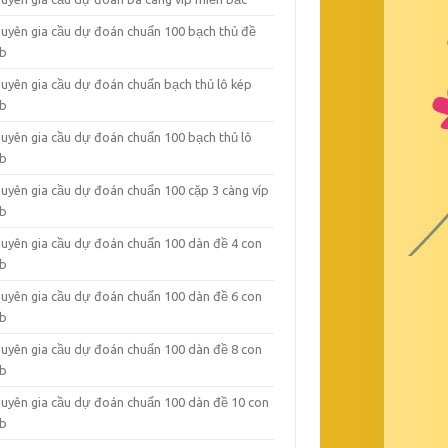
huyên gia cầu dự đoán chuẩn 100 bạch thủ đề
b
huyên gia cầu dự đoán chuẩn bạch thủ lô kép
b
huyên gia cầu dự đoán chuẩn 100 bạch thủ lô
b
huyên gia cầu dự đoán chuẩn 100 cặp 3 càng víp
b
huyên gia cầu dự đoán chuẩn 100 dàn đề 4 con
b
huyên gia cầu dự đoán chuẩn 100 dàn đề 6 con
b
huyên gia cầu dự đoán chuẩn 100 dàn đề 8 con
b
huyên gia cầu dự đoán chuẩn 100 dàn đề 10 con
b