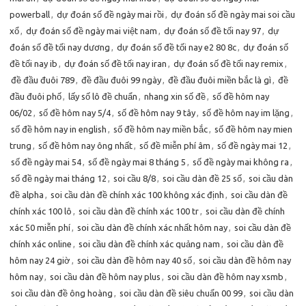
powerball
,
dự đoán số đề ngày mai rồi
,
dự đoán số đề ngày mai soi cầu
xổ
,
dự đoán số đề ngày mai việt nam
,
dự đoán số đề tối nay 97
,
dự
đoán số đề tối nay dương
,
dự đoán số đề tối nay e2 80 8c
,
dự đoán số
đề tối nay ib
,
dự đoán số đề tối nay iran
,
dự đoán số đề tối nay remix
,
đề đầu đuôi 789
,
đề đầu đuôi 99 ngày
,
đề đầu đuôi miền bắc là gì
,
đề
đầu đuôi phố
,
lấy số lô đề chuẩn
,
nhang xin số đề
,
số đề hôm nay
06/02
,
số đề hôm nay 5/4
,
số đề hôm nay 9 tây
,
số đề hôm nay im lặng
,
số đề hôm nay in english
,
số đề hôm nay miền bắc
,
số đề hôm nay mien
trung
,
số đề hôm nay ông nhất
,
số đề miễn phí âm
,
số đề ngày mai 12
,
số đề ngày mai 54
,
số đề ngày mai 8 tháng 5
,
số đề ngày mai không ra
,
số đề ngày mai tháng 12
,
soi cầu 8/8
,
soi cầu dàn đề 25 số
,
soi cầu dàn
đề alpha
,
soi cầu dàn đề chính xác 100 không xác định
,
soi cầu dàn đề
chính xác 100 lô
,
soi cầu dàn đề chính xác 100 tr
,
soi cầu dàn đề chính
xác 50 miễn phí
,
soi cầu dàn đề chính xác nhất hôm nay
,
soi cầu dàn đề
chính xác online
,
soi cầu dàn đề chính xác quảng nam
,
soi cầu dàn đề
hôm nay 24 giờ
,
soi cầu dàn đề hôm nay 40 số
,
soi cầu dàn đề hôm nay
hôm nay
,
soi cầu dàn đề hôm nay plus
,
soi cầu dàn đề hôm nay xsmb
,
soi cầu dàn đề ông hoàng
,
soi cầu dàn đề siêu chuẩn 00 99
,
soi cầu dàn