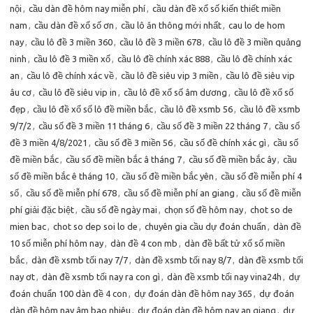
nội
,
cầu dàn đề hôm nay miễn phí
,
cầu dàn đề xổ số kiến thiết miền
nam
,
cầu dàn đề xổ số ơn
,
cầu lô ăn thông mới nhất
,
cau lo de hom
nay
,
cầu lô đề 3 miền 360
,
cầu lô đề 3 miền 678
,
cầu lô đề 3 miền quảng
ninh
,
cầu lô đề 3 miền xổ
,
cầu lô đề chính xác 888
,
cầu lô đề chính xác
an
,
cầu lô đề chính xác về
,
cầu lô đề siêu vip 3 miền
,
cầu lô đề siêu vip
âu cơ
,
cầu lô đề siêu vip in
,
cầu lô đề xổ số âm dương
,
cầu lô đề xổ số
đẹp
,
cầu lô đề xổ số lô đề miền bắc
,
cầu lô đề xsmb 56
,
cầu lô đề xsmb
9/7/2
,
cầu số đề 3 miền 11 tháng 6
,
cầu số đề 3 miền 22 tháng 7
,
cầu số
đề 3 miền 4/8/2021
,
cầu số đề 3 miền 56
,
cầu số đề chính xác gì
,
cầu số
đề miền bắc
,
cầu số đề miền bắc â tháng 7
,
cầu số đề miền bắc ây
,
cầu
số đề miền bắc ê tháng 10
,
cầu số đề miền bắc yên
,
cầu số đề miễn phí 4
số
,
cầu số đề miễn phí 678
,
cầu số đề miễn phí an giang
,
cầu số đề miễn
phí giải đặc biệt
,
cầu số đề ngày mai
,
chọn số đề hôm nay
,
chot so de
mien bac
,
chot so dep soi lo de
,
chuyên gia cầu dự đoán chuẩn
,
dàn đề
10 số miễn phí hôm nay
,
dàn đề 4 con mb
,
dàn đề bất tử xổ số miền
bắc
,
dàn đề xsmb tối nay 7/7
,
dàn đề xsmb tối nay 8/7
,
dàn đề xsmb tối
nay ơt
,
dàn đề xsmb tối nay ra con gì
,
dàn đề xsmb tối nay vina24h
,
dự
đoán chuẩn 100 dàn đề 4 con
,
dự đoán dàn đề hôm nay 365
,
dự đoán
dàn đề hôm nay âm bao nhiêu
,
dự đoán dàn đề hôm nay an giang
,
dự