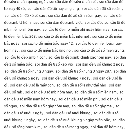
đề siêu chuẩn quảng ngãi
,
soi cầu dàn đề siêu chuẩn số
,
soi cầu dàn đề
tối nay 40 số
,
soi cầu dàn đề tối nay an giang
,
soi cầu dàn đề xổ số âm
,
soi cầu dàn đề xổ số cao
,
soi cầu dàn đề xổ số nhiều ngày
,
soi cầu dàn
đề xsmb tt hôm nay
,
soi cầu dàn đề xsmb việt
,
soi cầu đề
,
soi cầu lô đề
mb miễn phí hôm nay
,
soi cầu lô đề mb miễn phí ngày hôm nay
,
soi cầu
lô đề miền bắc 568
,
soi cầu lô đề miền bắc internet
,
soi cầu lô đề miền
bắc ngày
,
soi cầu lô đề miền bắc ngày 12
,
soi cầu lô đề miền bắc ngày
hôm nay
,
soi cầu lô đề miền bắc ông nội
,
soi cầu lô đề xổ số miền trung
,
soi cầu lô đề xsmb 4 con
,
soi cầu lô đề xsmb chính xác hôm nay
,
soi dàn
đề 2 số miền bắc
,
soi dàn đề 8 số kép vip
,
soi dàn đề 8 số khung 2 ngày
,
soi dàn đề 8 số khung 3 ngày
,
soi dàn đề 8 số khung 3 ngày 287
,
soi dàn
đề 8 số khung 5 ngày
,
soi dàn đề 8 số khung 7 ngày
,
soi dàn đề 8 số là
gì
,
soi dàn đề 8 số là mấy con
,
soi dàn đề 8 số là như thế nào
,
soi dàn
đề 8 số mb
,
soi dàn đề 8 số mb hôm nay
,
soi dàn đề 8 số miền nam
,
soi
dàn đề 8 số miền nam hôm nay
,
soi dàn đề 8 số miễn phí
,
soi dàn đề 8
số ngày
,
soi dàn đề 8 số ngày hôm nay
,
soi dàn đề 8 số ngày mai
,
soi
dàn đề 8 số nuôi 3 ngày
,
soi dàn đề 8 số nuôi khung
,
soi dàn đề 8 số
nuôi khung 5 ngày
,
soi dàn đề 8 số nuôi khung 5 ngày miền bắc
,
soi dàn
đề 8 số rồng bạch kim
,
soi dàn đề 8 số trong ngày
,
soi dàn đề hôm nay
,