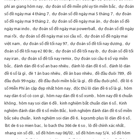
phí an giang hôm nay
,
dự đoán số đề miễn phí uy tín miền bắc
,
dự đoán
số đề ngày mai 4 tháng 7
,
dự đoán số đề ngày mai 5 tháng 7
,
dự đoán
số đề ngày mai 9 tháng 2
,
dự đoán số đề ngày mai ăn
,
dự đoán số đề
ngày mai indo
,
dự đoán số đề ngày mai powerball
,
dự đoán số đề ngày
mai rồi
,
dự đoán số đề ngày mai soi cầu xổ
,
dự đoán số đề ngày mai
việt nam
,
dự đoán số đề tối nay 97
,
dự đoán số đề tối nay dương
,
dự
đoán số đề tối nay e2 80 8c
,
dự đoán số đề tối nay ib
,
dự đoán số đề tối
nay iran
,
dự đoán số đề tối nay remix
,
Dự đoán soi cầu 6 số vip miền
bắc
,
đánh dàn đề 6 số an bao nhiêu
,
đánh lô dàn đề 6 số
,
đánh lô dàn
đề 6 số là gì
,
đè 1 ăn bao nhiêu
,
đề ăn bao nhiêu
,
đề đầu đuôi 789
,
đề
đầu đuôi 99 ngày
,
đề đầu đuôi miền bắc là gì
,
đề đầu đuôi phố
,
đề lô 6
số Miễn Phí ăn cặp đẹp nhất hôm nay
,
độc thủ lô dàn đề 6 số là gì
,
hôm
nay dàn 6 số có con gì
,
hôm nay dàn đề 6 số xsmb
,
hôm nay đề 6 chuẩn
không
,
hôm nay soi dàn 6 đề
,
kinh nghiệm bắt chuẩn dàn 6 số
,
Kinh
nghiệm đánh dàn đề 6 số miền Bắc
,
kinh nghiệm đánh dàn đề 6 số miền
bắc siêu chuẩn
,
kinh nghiệm soi dàn đề 6
,
kqxsmb plus lô dàn đề 6 số
,
lbt de 6 so mien bac
,
lo bach thu 366 de 6 so
,
lô đề chính xác nhất
,
nhang xin số đề
,
số đề hôm nay 06/02
,
số đề hôm nay 5/4
,
số đề hôm