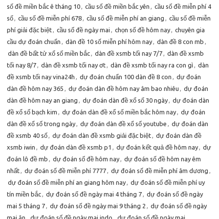
số đề miền bắc ê tháng 10
,
cầu số đề miền bắc yên
,
cầu số đề miễn phí 4
số
,
cầu số đề miễn phí 678
,
cầu số đề miễn phí an giang
,
cầu số đề miễn
phí giải đặc biệt
,
cầu số đề ngày mai
,
chọn số đề hôm nay
,
chuyên gia
cầu dự đoán chuẩn
,
dàn đề 10 số miễn phí hôm nay
,
dàn đề 8 con mb
,
dàn đề bất tử xổ số miền bắc
,
dàn đề xsmb tối nay 7/7
,
dàn đề xsmb
tối nay 8/7
,
dàn đề xsmb tối nay ơt
,
dàn đề xsmb tối nay ra con gì
,
dàn
đề xsmb tối nay vina24h
,
dự đoán chuẩn 100 dàn đề 8 con
,
dự đoán
dàn đề hôm nay 365
,
dự đoán dàn đề hôm nay âm bao nhiêu
,
dự đoán
dàn đề hôm nay an giang
,
dự đoán dàn đề xổ số 30 ngày
,
dự đoán dàn
đề xổ số bạch kim
,
dự đoán dàn đề xổ số miền bắc hôm nay
,
dự đoán
dàn đề xổ số trong ngày
,
dự đoán dàn đề xổ số youtube
,
dự đoán dàn
đề xsmb 40 số
,
dự đoán dàn đề xsmb giải đặc biệt
,
dự đoán dàn đề
xsmb iwin
,
dự đoán dàn đề xsmb p1
,
dự đoán kết quả đề hôm nay
,
dự
đoán lô đề mb
,
dự đoán số đề hôm nay
,
dự đoán số đề hôm nay êm
nhất
,
dự đoán số đề miễn phí 7777
,
dự đoán số đề miễn phí âm dương
,
dự đoán số đề miễn phí an giang hôm nay
,
dự đoán số đề miễn phí uy
tín miền bắc
,
dự đoán số đề ngày mai 4 tháng 7
,
dự đoán số đề ngày
mai 5 tháng 7
,
dự đoán số đề ngày mai 9 tháng 2
,
dự đoán số đề ngày
mai ăn
,
dự đoán số đề ngày mai indo
,
dự đoán số đề ngày mai