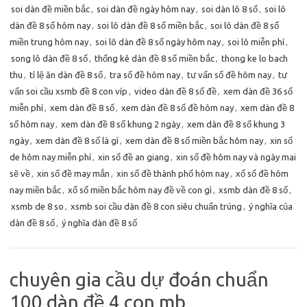
soi dàn đề miền bắc
,
soi dàn đề ngày hôm nay
,
soi dàn lô 8 số
,
soi lô
dàn đề 8 số hôm nay
,
soi lô dàn đề 8 số miền bắc
,
soi lô dàn đề 8 số
miền trung hôm nay
,
soi lô dàn đề 8 số ngày hôm nay
,
soi lô miễn phí
,
song lô dàn đề 8 số
,
thống kê dàn đề 8 số miền bắc
,
thong ke lo bach
thu
,
tỉ lệ ăn dàn đề 8 số
,
tra số đề hôm nay
,
tư vấn số đề hôm nay
,
tư
vấn soi cầu xsmb đề 8 con víp
,
video dàn đề 8 số đề
,
xem dàn đề 36 số
miễn phí
,
xem dàn đề 8 số
,
xem dàn đề 8 số đề hôm nay
,
xem dàn đề 8
số hôm nay
,
xem dàn đề 8 số khung 2 ngày
,
xem dàn đề 8 số khung 3
ngày
,
xem dàn đề 8 số là gì
,
xem dàn đề 8 số miền bắc hôm nay
,
xin số
de hôm nay miễn phí
,
xin số đề an giang
,
xin số đề hôm nay và ngày mai
sẽ về
,
xin số đề may mắn
,
xin số đề thành phố hôm nay
,
xổ số đề hôm
nay miền bắc
,
xổ số miền bắc hôm nay đề về con gì
,
xsmb dàn đề 8 số
,
xsmb de 8 so
,
xsmb soi cầu dàn đề 8 con siêu chuẩn trúng
,
ý nghĩa của
dàn đề 8 số
,
ý nghĩa dàn đề 8 số
chuyên gia cầu dự đoán chuẩn
100 dàn đề 4 con mb