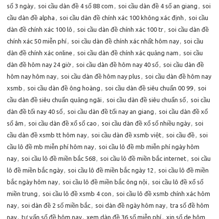
số 3 ngày
,
soi cầu dàn đề 4 số 88 com
,
soi cầu dàn đề 4 số an giang
,
soi
cầu dàn đề alpha
,
soi cầu dàn đề chính xác 100 không xác định
,
soi cầu
dàn đề chính xác 100 lô
,
soi cầu dàn đề chính xác 100 tr
,
soi cầu dàn đề
chính xác 50 miễn phí
,
soi cầu dàn đề chính xác nhất hôm nay
,
soi cầu
dàn đề chính xác online
,
soi cầu dàn đề chính xác quảng nam
,
soi cầu
dàn đề hôm nay 24 giờ
,
soi cầu dàn đề hôm nay 40 số
,
soi cầu dàn đề
hôm nay hôm nay
,
soi cầu dàn đề hôm nay plus
,
soi cầu dàn đề hôm nay
xsmb
,
soi cầu dàn đề ông hoàng
,
soi cầu dàn đề siêu chuẩn 00 99
,
soi
cầu dàn đề siêu chuẩn quảng ngãi
,
soi cầu dàn đề siêu chuẩn số
,
soi cầu
dàn đề tối nay 40 số
,
soi cầu dàn đề tối nay an giang
,
soi cầu dàn đề xổ
số âm
,
soi cầu dàn đề xổ số cao
,
soi cầu dàn đề xổ số nhiều ngày
,
soi
cầu dàn đề xsmb tt hôm nay
,
soi cầu dàn đề xsmb việt
,
soi cầu đề
,
soi
cầu lô đề mb miễn phí hôm nay
,
soi cầu lô đề mb miễn phí ngày hôm
nay
,
soi cầu lô đề miền bắc 568
,
soi cầu lô đề miền bắc internet
,
soi cầu
lô đề miền bắc ngày
,
soi cầu lô đề miền bắc ngày 12
,
soi cầu lô đề miền
bắc ngày hôm nay
,
soi cầu lô đề miền bắc ông nội
,
soi cầu lô đề xổ số
miền trung
,
soi cầu lô đề xsmb 4 con
,
soi cầu lô đề xsmb chính xác hôm
nay
,
soi dàn đề 2 số miền bắc
,
soi dàn đề ngày hôm nay
,
tra số đề hôm
nay
,
tư vấn số đề hôm nay
,
xem dàn đề 36 số miễn phí
,
xin số de hôm