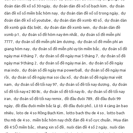
đoán dàn đề xổ số 30 ngày
,
dự đoán dàn đề xổ số bạch kim
,
dự đoán
dàn đề xổ số miền bắc hôm nay
,
dự đoán dàn đề xổ số trong ngày
,
dự
đoán dàn đề xổ số youtube
,
dự đoán dàn đề xsmb 40 số
,
dự đoán dàn
đề xsmb giải đặc biệt
,
dự đoán dàn đề xsmb iwin
,
dự đoán dàn đề
xsmb p1
,
dự đoán số đề hôm nay êm nhất
,
dự đoán số đề miễn phí
7777
,
dự đoán số đề miễn phí âm dương
,
dự đoán số đề miễn phí an
giang hôm nay
,
dự đoán số đề miễn phí uy tín miền bắc
,
dự đoán số đề
ngày mai 4 tháng 7
,
dự đoán số đề ngày mai 5 tháng 7
,
dự đoán số đề
ngày mai 9 tháng 2
,
dự đoán số đề ngày mai ăn
,
dự đoán số đề ngày
mai indo
,
dự đoán số đề ngày mai powerball
,
dự đoán số đề ngày mai
rồi
,
dự đoán số đề ngày mai soi cầu xổ
,
dự đoán số đề ngày mai việt
nam
,
dự đoán số đề tối nay 97
,
dự đoán số đề tối nay dương
,
dự đoán
số đề tối nay e2 80 8c
,
dự đoán số đề tối nay ib
,
dự đoán số đề tối nay
iran
,
dự đoán số đề tối nay remix
,
đề đầu đuôi 789
,
đề đầu đuôi 99
ngày
,
đề đầu đuôi miền bắc là gì
,
đề đầu đuôi phố
,
Lô tô 4 càng ăn bao
nhiêu
,
loto de 4 so Rồng Bạch Kim
,
lotto bach thu de 4 so
,
lotto bach
thu mb de 4 so
,
miền bắc hôm nay chốt đàn đề 4 số cực chuẩn
,
Mua dàn
đề 4 SỐ miền bắc
,
nhang xin số đề
,
nuôi dàn đề 4 số 2 ngày
,
nuôi dàn