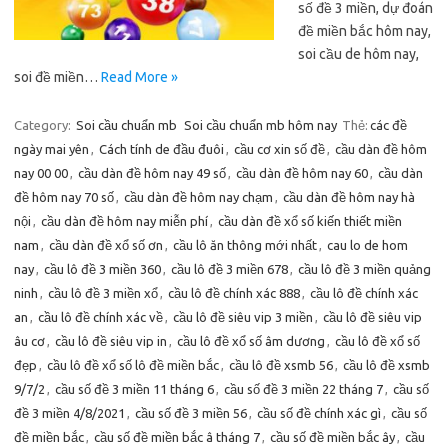
số đề 3 miền, dự đoán
đề miền bắc hôm nay,
soi cầu de hôm nay,
soi đề miền…
Read More »
Category:
Soi cầu chuẩn mb
Soi cầu chuẩn mb hôm nay
Thẻ:
các đề
ngày mai yên
,
Cách tính de đầu đuôi
,
cầu cơ xin số đề
,
cầu dàn đề hôm
nay 00 00
,
cầu dàn đề hôm nay 49 số
,
cầu dàn đề hôm nay 60
,
cầu dàn
đề hôm nay 70 số
,
cầu dàn đề hôm nay chạm
,
cầu dàn đề hôm nay hà
nội
,
cầu dàn đề hôm nay miễn phí
,
cầu dàn đề xổ số kiến thiết miền
nam
,
cầu dàn đề xổ số ơn
,
cầu lô ăn thông mới nhất
,
cau lo de hom
nay
,
cầu lô đề 3 miền 360
,
cầu lô đề 3 miền 678
,
cầu lô đề 3 miền quảng
ninh
,
cầu lô đề 3 miền xổ
,
cầu lô đề chính xác 888
,
cầu lô đề chính xác
an
,
cầu lô đề chính xác về
,
cầu lô đề siêu vip 3 miền
,
cầu lô đề siêu vip
âu cơ
,
cầu lô đề siêu vip in
,
cầu lô đề xổ số âm dương
,
cầu lô đề xổ số
đẹp
,
cầu lô đề xổ số lô đề miền bắc
,
cầu lô đề xsmb 56
,
cầu lô đề xsmb
9/7/2
,
cầu số đề 3 miền 11 tháng 6
,
cầu số đề 3 miền 22 tháng 7
,
cầu số
đề 3 miền 4/8/2021
,
cầu số đề 3 miền 56
,
cầu số đề chính xác gì
,
cầu số
đề miền bắc
,
cầu số đề miền bắc â tháng 7
,
cầu số đề miền bắc ây
,
cầu