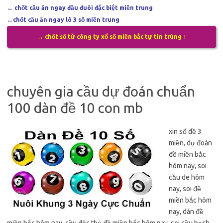
↔
chốt cầu ăn ngay đầu đuôi đặc biệt miền trung
↔
chốt cầu ăn ngay lô 3 số miền trung
→ chốt số từ công ty xổ số miền bắc tự tin trúng ↑
chuyên gia cầu dự đoán chuẩn
100 dàn đề 10 con mb
xin số đề 3
miền, dự đoán
đề miền bắc
hôm nay, soi
cầu de hôm
nay, soi đề
miền bắc hôm
nay, dàn đề