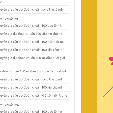
b
huyên gia cầu dự đoán chuẩn song thủ lô mb
 cầu chuẩn mt
huyên gia cầu dự đoán chuẩn 100 bao lô mt
huyên gia dự đoán chuẩn 100 cặp xíu chủ mt
huyên gia cầu dự đoán chuẩn 100 đặc biệt mt
huyên gia cầu dự đoán chuẩn 100 giải tám mt
huyên gia dự đoán chuẩn 100 sớ đầu đuôi giải 8
t
ự đoán chuẩn 100 sớ đầu đuôi giải đặc biệt mt
huyên gia cầu dự đoán chuẩn song thủ lô mt
huyên gia cầu dự đoán chuẩn 100 xíu chủ mt
huyên gia cầu dự đoán chuẩn lô 3 số miền trung
 cầu chuẩn mn
huyên gia cầu dự đoán chuẩn 100 bao lô mn