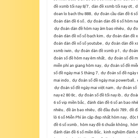
đề xsmb tối nay 8/7
,
dàn đề xsmb tối nay ơt
,
d
doan lo bach thu 888
,
dự đoán cầu dàn đề 6 số
đoán dàn đề 6 số
,
dự đoán dàn đề 6 số hôm na
dự đoán dàn đề hôm nay âm bao nhiêu
,
dự đo
đoán dàn đề xổ số bạch kim
,
dự đoán dàn đề x
đoán dàn đề xổ số youtube
,
dự đoán dàn đề x
xsmb iwin
,
dự đoán dàn đề xsmb p1
,
dự đoán 
đoán số đề hôm nay êm nhất
,
dự đoán số đề m
miễn phí an giang hôm nay
,
dự đoán số đề miễn
số đề ngày mai 5 tháng 7
,
dự đoán số đề ngày 
mai indo
,
dự đoán số đề ngày mai powerball
,
dự đoán số đề ngày mai việt nam
,
dự đoán số 
nay e2 80 8c
,
dự đoán số đề tối nay ib
,
dự đoán
6 số vip miền bắc
,
đánh dàn đề 6 số an bao nhi
nhiêu
,
đề ăn bao nhiêu
,
đề đầu đuôi 789
,
đề đ
lô 6 số Miễn Phí ăn cặp đẹp nhất hôm nay
,
độc 
đề 6 số xsmb
,
hôm nay đề 6 chuẩn không
,
hôm
đánh dàn đề 6 số miền Bắc
,
kinh nghiệm đánh d