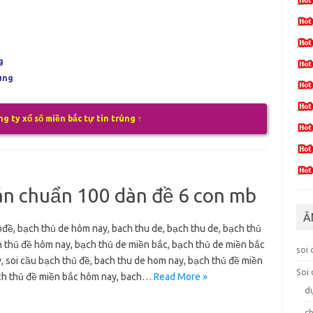
g
rung
g ty xổ số miền bắc tự tin trúng ↑
án chuẩn 100 dàn đề 6 con mb
Ă
ôđề, bạch thủ de hôm nay, bach thu de, bạch thu de, bạch thủ
h thủ đề hôm nay, bạch thủ de miền bắc, bạch thủ de miền bắc
soi 
, soi cầu bạch thủ đề, bach thu de hom nay, bạch thủ đề miền
Soi
ch thủ đề miền bắc hôm nay, bach…
Read More »
d
c