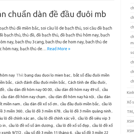
c
án chuẩn dàn đề đầu đuôi mb
c
c
bạch thủ đề miền bắc, soi cầu lô de bạch thủ, soi cầu đề bạch
đề bạch thủ, thủ đề, đề bạch thủ, đề bạch thủ hôm nay, bạch
c
hôm nay, bach thu 3cang, bach thu de hom nay, bach thủ de
m
c hôm nay, bạch thủ de…
Read More »
so
c
c
 hôm nay
Thẻ:
bang dau duoi lo mien bac
,
bắt số đầu đuôi miền
c
iền bắc
,
cách đánh đầu đuôi miền bắc
,
Cách tính de đầu đuôi
,
 đề
,
cầu dàn đề hôm nay 00 00
,
cầu dàn đề hôm nay 49 số
,
cầu
Kin
,
cầu dàn đề hôm nay chạm
,
cầu dàn đề hôm nay hà nội
,
cầu dàn
Xổ s
iết miền nam
,
cầu dàn đề xổ số ơn
,
cầu đầu đuôi miền bắc
,
cầu lô
đề 3 miền 360
,
cầu lô đề 3 miền 678
,
cầu lô đề 3 miền quảng ninh
,
TRỰ
ầu lô đề chính xác an
,
cầu lô đề chính xác về
,
cầu lô đề siêu vip 3
XS
p in
,
cầu lô đề xổ số âm dương
,
cầu lô đề xổ số đẹp
,
cầu lô đề xổ
XS
ề xsmb 9/7/2
,
cầu số đề 3 miền 11 tháng 6
,
cầu số đề 3 miền 22