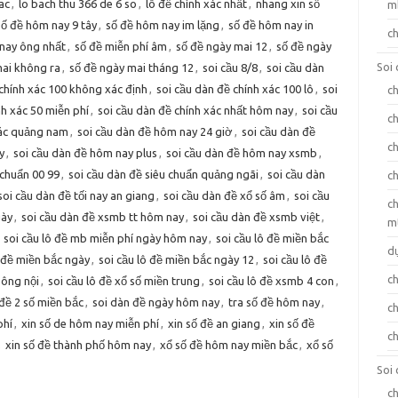
ac
,
lo bach thu 366 de 6 so
,
lô đề chính xác nhất
,
nhang xin số
m
số đề hôm nay 9 tây
,
số đề hôm nay im lặng
,
số đề hôm nay in
c
nay ông nhất
,
số đề miễn phí âm
,
số đề ngày mai 12
,
số đề ngày
Soi
mai không ra
,
số đề ngày mai tháng 12
,
soi cầu 8/8
,
soi cầu dàn
 chính xác 100 không xác định
,
soi cầu dàn đề chính xác 100 lô
,
soi
c
nh xác 50 miễn phí
,
soi cầu dàn đề chính xác nhất hôm nay
,
soi cầu
c
xác quảng nam
,
soi cầu dàn đề hôm nay 24 giờ
,
soi cầu dàn đề
c
y
,
soi cầu dàn đề hôm nay plus
,
soi cầu dàn đề hôm nay xsmb
,
 chuẩn 00 99
,
soi cầu dàn đề siêu chuẩn quảng ngãi
,
soi cầu dàn
c
soi cầu dàn đề tối nay an giang
,
soi cầu dàn đề xổ số âm
,
soi cầu
c
gày
,
soi cầu dàn đề xsmb tt hôm nay
,
soi cầu dàn đề xsmb việt
,
m
,
soi cầu lô đề mb miễn phí ngày hôm nay
,
soi cầu lô đề miền bắc
d
ô đề miền bắc ngày
,
soi cầu lô đề miền bắc ngày 12
,
soi cầu lô đề
c
 ông nội
,
soi cầu lô đề xổ số miền trung
,
soi cầu lô đề xsmb 4 con
,
đề 2 số miền bắc
,
soi dàn đề ngày hôm nay
,
tra số đề hôm nay
,
c
phí
,
xin số de hôm nay miễn phí
,
xin số đề an giang
,
xin số đề
c
,
xin số đề thành phố hôm nay
,
xổ số đề hôm nay miền bắc
,
xổ số
Soi
c