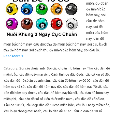
miền, dự đoán
đề miền bắc
hôm nay, soi
cầu de hôm
nay, soi đề
miền bắc hôm
nay, dàn đề
miền bắc hôm nay, cầu độc thủ đề miền bắc hôm nay, soi cầu bạch
thủ đề hôm nay, soi bạch thủ đề miền bắc hôm nay, soi cầu lô…
Read More »
Category:
Soi cầu chuẩn mb
Soi cầu chuẩn mb hôm nay
Thẻ:
các dàn đề
miền bắc
,
các đề ngày mai yên
,
Cách tính de đầu đuôi
,
cầu cơ xin số đề
,
cầu dàn đề 10 số ăn quanh năm
,
cầu dàn đề hôm nay 00 00
,
cầu dàn đề
hôm nay 49 số
,
cầu dàn đề hôm nay 60
,
cầu dàn đề hôm nay 70 số
,
cầu
dàn đề hôm nay chạm
,
cầu dàn đề hôm nay hà nội
,
cầu dàn đề hôm nay
miễn phí
,
cầu dàn đề xổ số kiến thiết miền nam
,
cầu dàn đề xổ số ơn
,
Cầu de 10 SỐ
,
cầu đẹp dàn đề 10 con miền bắc
,
cầu lô 2 nháy miền bắc
,
cầu lô ăn thông mới nhất
,
cầu lô dàn đề 10 số
,
cầu lô dàn đề 10 số