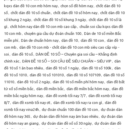
kqxs dàn đề 10 con mb hôm nay
,
chọn số đề hôm nay
,
chốt dàn đề 10
số
,
chốt dàn đề 10 số chuẩn
,
chốt dàn đề 10 số hôm nay
,
chốt dàn đề 10
số khung 2 ngày
,
chốt dàn đề 10 số khung 3 ngày
,
chốt dàn đề 10 số là
gì
,
chốt hôm nay dàn đề 10 con mb cao cấp
,
chuẩn soi cầu kqxs dàn đề
10 con mb
,
chuyên gia cầu dự đoán chuẩn 100
,
Dàn de 10 số miền Bắc
miễn phí
,
Dàn de chuẩn hôm nay
,
dàn đề 10
,
dàn đề 10 con
,
dàn đề 10
con mb
,
dàn đề 10 con mb - chốt dàn đề 10 con mb siêu cao cấp víp -
soi
,
dàn đề 10 số
,
DÀN ĐỀ 10 SỐ – Chuyên gia soi cầu – Khẳng định
chính xác
,
DÀN ĐỀ 10 SỐ – SOI CẦU ĐỀ SIÊU CHUẨN – SIÊU VIP
,
dàn
đề 10 số 1 ăn bao nhiêu
,
dàn đề 10 số 1 ngày
,
dàn đề 10 số 100k
,
dàn
đề 10 số 1010
,
dàn đề 10 số 101010
,
dàn đề 10 số 107109
,
dàn đề 10 số
11010
,
dàn đề 10 số 2 ngày
,
dàn đề 10 số miễn phí hôm nay
,
dàn đề bất
tử xổ số miền bắc
,
dàn đề miền bắc
,
dàn đề miền bắc hôm nay
,
dàn đề
miền bắc ngày hôm nay
,
dàn đề xsmb tối nay 7/7
,
dàn đề xsmb tối nay
8/7
,
dàn đề xsmb tối nay ơt
,
dàn đề xsmb tối nay ra con gì
,
dàn đề
xsmb tối nay vina24h
,
dự đoán chuẩn 100 dàn đề 10 con
,
dự đoán dàn
đề hôm nay 365
,
dự đoán dàn đề hôm nay âm bao nhiêu
,
dự đoán dàn
đề hôm nay an giang
,
dự đoán dàn đề xổ số 30 ngày
,
dự đoán dàn đề