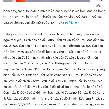
miền
bắc
hôm nay, cách soi cầu lô miền bắc, cách soi lô miền bắc, dàn de bạch
thủ, soi cầu 69 lô de siêu chuẩn, soi cầu đề vip 4 số, dàn 30 số, soi
cau so de mn, dàn đề miền bắc hôm…
Read More »
Category:
Soi cầu chuẩn mb
Soi cầu chuẩn mb hôm nay
Thẻ:
các đề
ngày mai yên
,
Cách tính de đầu đuôi
,
cầu cơ xin số đề
,
cầu dàn đề hôm
nay 00 00
,
cầu dàn đề hôm nay 49 số
,
cầu dàn đề hôm nay 60
,
cầu dàn
đề hôm nay 70 số
,
cầu dàn đề hôm nay chạm
,
cầu dàn đề hôm nay hà
nội
,
cầu dàn đề hôm nay miễn phí
,
cầu dàn đề xổ số kiến thiết miền
nam
,
cầu dàn đề xổ số ơn
,
cầu lô ăn thông mới nhất
,
cau lo de hom
nay
,
cầu lô đề 3 miền 360
,
cầu lô đề 3 miền 678
,
cầu lô đề 3 miền quảng
ninh
,
cầu lô đề 3 miền xổ
,
cầu lô đề chính xác 888
,
cầu lô đề chính xác
an
,
cầu lô đề chính xác về
,
cầu lô đề siêu vip 3 miền
,
cầu lô đề siêu vip
âu cơ
,
cầu lô đề siêu vip in
,
cầu lô đề xổ số âm dương
,
cầu lô đề xổ số
đẹp
,
cầu lô đề xổ số lô đề miền bắc
,
cầu lô đề xsmb 56
,
cầu lô đề xsmb
9/7/2
,
cầu số đề 3 miền 11 tháng 6
,
cầu số đề 3 miền 22 tháng 7
,
cầu số
đề 3 miền 4/8/2021
,
cầu số đề 3 miền 56
,
cầu số đề chính xác gì
,
cầu số