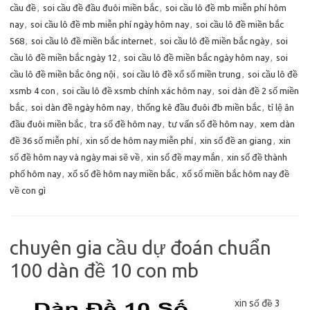
cầu đề
,
soi cầu đề đầu đuôi miền bắc
,
soi cầu lô đề mb miễn phí hôm
nay
,
soi cầu lô đề mb miễn phí ngày hôm nay
,
soi cầu lô đề miền bắc
568
,
soi cầu lô đề miền bắc internet
,
soi cầu lô đề miền bắc ngày
,
soi
cầu lô đề miền bắc ngày 12
,
soi cầu lô đề miền bắc ngày hôm nay
,
soi
cầu lô đề miền bắc ông nội
,
soi cầu lô đề xổ số miền trung
,
soi cầu lô đề
xsmb 4 con
,
soi cầu lô đề xsmb chính xác hôm nay
,
soi dàn đề 2 số miền
bắc
,
soi dàn đề ngày hôm nay
,
thống kê đầu đuôi đb miền bắc
,
tỉ lệ ăn
đầu đuôi miền bắc
,
tra số đề hôm nay
,
tư vấn số đề hôm nay
,
xem dàn
đề 36 số miễn phí
,
xin số de hôm nay miễn phí
,
xin số đề an giang
,
xin
số đề hôm nay và ngày mai sẽ về
,
xin số đề may mắn
,
xin số đề thành
phố hôm nay
,
xổ số đề hôm nay miền bắc
,
xổ số miền bắc hôm nay đề
về con gì
chuyên gia cầu dự đoán chuẩn
100 dàn đề 10 con mb
xin số đề 3