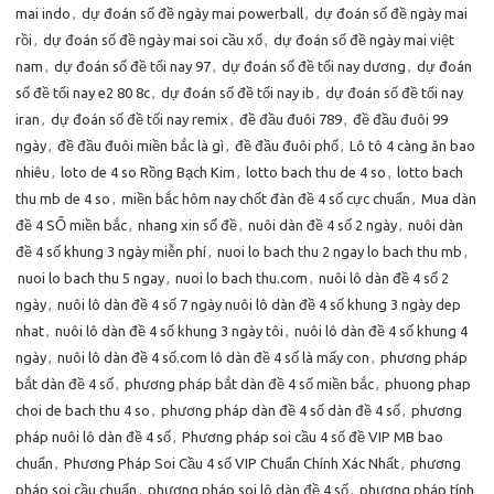
mai indo
,
dự đoán số đề ngày mai powerball
,
dự đoán số đề ngày mai
rồi
,
dự đoán số đề ngày mai soi cầu xổ
,
dự đoán số đề ngày mai việt
nam
,
dự đoán số đề tối nay 97
,
dự đoán số đề tối nay dương
,
dự đoán
số đề tối nay e2 80 8c
,
dự đoán số đề tối nay ib
,
dự đoán số đề tối nay
iran
,
dự đoán số đề tối nay remix
,
đề đầu đuôi 789
,
đề đầu đuôi 99
ngày
,
đề đầu đuôi miền bắc là gì
,
đề đầu đuôi phố
,
Lô tô 4 càng ăn bao
nhiêu
,
loto de 4 so Rồng Bạch Kim
,
lotto bach thu de 4 so
,
lotto bach
thu mb de 4 so
,
miền bắc hôm nay chốt đàn đề 4 số cực chuẩn
,
Mua dàn
đề 4 SỐ miền bắc
,
nhang xin số đề
,
nuôi dàn đề 4 số 2 ngày
,
nuôi dàn
đề 4 số khung 3 ngày miễn phí
,
nuoi lo bach thu 2 ngay lo bach thu mb
,
nuoi lo bach thu 5 ngay
,
nuoi lo bach thu.com
,
nuôi lô dàn đề 4 số 2
ngày
,
nuôi lô dàn đề 4 số 7 ngày nuôi lô dàn đề 4 số khung 3 ngày dep
nhat
,
nuôi lô dàn đề 4 số khung 3 ngày tôi
,
nuôi lô dàn đề 4 số khung 4
ngày
,
nuôi lô dàn đề 4 số.com lô dàn đề 4 số là mấy con
,
phương pháp
bắt dàn đề 4 số
,
phương pháp bắt dàn đề 4 số miền bắc
,
phuong phap
choi de bach thu 4 so
,
phương pháp dàn đề 4 số dàn đề 4 số
,
phương
pháp nuôi lô dàn đề 4 số
,
Phương pháp soi cầu 4 số đề VIP MB bao
chuẩn
,
Phương Pháp Soi Cầu 4 số VIP Chuẩn Chính Xác Nhất
,
phương
pháp soi cầu chuẩn
,
phương pháp soi lô dàn đề 4 số
,
phương pháp tính