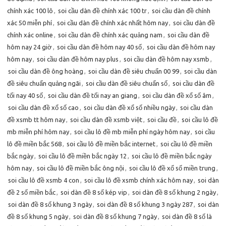
chính xác 100 lô
,
soi cầu dàn đề chính xác 100 tr
,
soi cầu dàn đề chính
xác 50 miễn phí
,
soi cầu dàn đề chính xác nhất hôm nay
,
soi cầu dàn đề
chính xác online
,
soi cầu dàn đề chính xác quảng nam
,
soi cầu dàn đề
hôm nay 24 giờ
,
soi cầu dàn đề hôm nay 40 số
,
soi cầu dàn đề hôm nay
hôm nay
,
soi cầu dàn đề hôm nay plus
,
soi cầu dàn đề hôm nay xsmb
,
soi cầu dàn đề ông hoàng
,
soi cầu dàn đề siêu chuẩn 00 99
,
soi cầu dàn
đề siêu chuẩn quảng ngãi
,
soi cầu dàn đề siêu chuẩn số
,
soi cầu dàn đề
tối nay 40 số
,
soi cầu dàn đề tối nay an giang
,
soi cầu dàn đề xổ số âm
,
soi cầu dàn đề xổ số cao
,
soi cầu dàn đề xổ số nhiều ngày
,
soi cầu dàn
đề xsmb tt hôm nay
,
soi cầu dàn đề xsmb việt
,
soi cầu đề
,
soi cầu lô đề
mb miễn phí hôm nay
,
soi cầu lô đề mb miễn phí ngày hôm nay
,
soi cầu
lô đề miền bắc 568
,
soi cầu lô đề miền bắc internet
,
soi cầu lô đề miền
bắc ngày
,
soi cầu lô đề miền bắc ngày 12
,
soi cầu lô đề miền bắc ngày
hôm nay
,
soi cầu lô đề miền bắc ông nội
,
soi cầu lô đề xổ số miền trung
,
soi cầu lô đề xsmb 4 con
,
soi cầu lô đề xsmb chính xác hôm nay
,
soi dàn
đề 2 số miền bắc
,
soi dàn đề 8 số kép vip
,
soi dàn đề 8 số khung 2 ngày
,
soi dàn đề 8 số khung 3 ngày
,
soi dàn đề 8 số khung 3 ngày 287
,
soi dàn
đề 8 số khung 5 ngày
,
soi dàn đề 8 số khung 7 ngày
,
soi dàn đề 8 số là