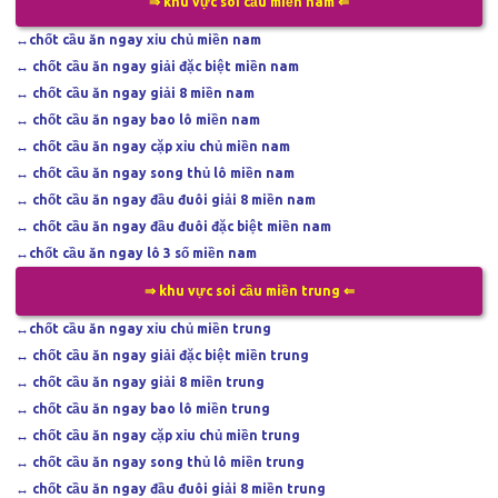
⇒ khu vực soi cầu miền nam ⇐
↔
chốt cầu ăn ngay xỉu chủ miền nam
↔
chốt cầu ăn ngay giải đặc biệt miền nam
↔
chốt cầu ăn ngay giải 8 miền nam
↔
chốt cầu ăn ngay bao lô miền nam
↔
chốt cầu ăn ngay cặp xỉu chủ miền nam
↔
chốt cầu ăn ngay song thủ lô miền nam
↔
chốt cầu ăn ngay đầu đuôi giải 8 miền nam
↔
chốt cầu ăn ngay đầu đuôi đặc biệt miền nam
↔
chốt cầu ăn ngay lô 3 số miền nam
⇒ khu vực soi cầu miền trung ⇐
↔
chốt cầu ăn ngay xỉu chủ miền trung
↔
chốt cầu ăn ngay giải đặc biệt miền trung
↔
chốt cầu ăn ngay giải 8 miền trung
↔
chốt cầu ăn ngay bao lô miền trung
↔
chốt cầu ăn ngay cặp xỉu chủ miền trung
↔
chốt cầu ăn ngay song thủ lô miền trung
↔
chốt cầu ăn ngay đầu đuôi giải 8 miền trung