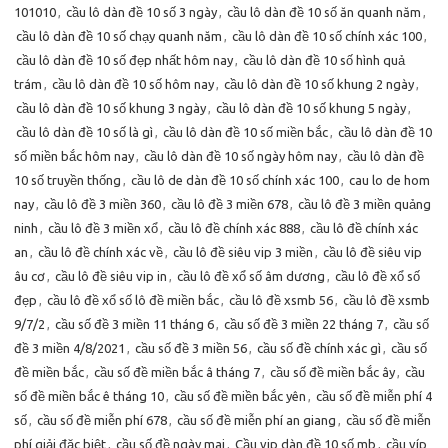
101010
,
cầu lô dàn đề 10 số 3 ngày
,
cầu lô dàn đề 10 số ăn quanh năm
,
cầu lô dàn đề 10 số chạy quanh năm
,
cầu lô dàn đề 10 số chính xác 100
,
cầu lô dàn đề 10 số đẹp nhất hôm nay
,
cầu lô dàn đề 10 số hình quả
trám
,
cầu lô dàn đề 10 số hôm nay
,
cầu lô dàn đề 10 số khung 2 ngày
,
cầu lô dàn đề 10 số khung 3 ngày
,
cầu lô dàn đề 10 số khung 5 ngày
,
cầu lô dàn đề 10 số là gì
,
cầu lô dàn đề 10 số miền bắc
,
cầu lô dàn đề 10
số miền bắc hôm nay
,
cầu lô dàn đề 10 số ngày hôm nay
,
cầu lô dàn đề
10 số truyền thống
,
cầu lô de dàn đề 10 số chính xác 100
,
cau lo de hom
nay
,
cầu lô đề 3 miền 360
,
cầu lô đề 3 miền 678
,
cầu lô đề 3 miền quảng
ninh
,
cầu lô đề 3 miền xổ
,
cầu lô đề chính xác 888
,
cầu lô đề chính xác
an
,
cầu lô đề chính xác về
,
cầu lô đề siêu vip 3 miền
,
cầu lô đề siêu vip
âu cơ
,
cầu lô đề siêu vip in
,
cầu lô đề xổ số âm dương
,
cầu lô đề xổ số
đẹp
,
cầu lô đề xổ số lô đề miền bắc
,
cầu lô đề xsmb 56
,
cầu lô đề xsmb
9/7/2
,
cầu số đề 3 miền 11 tháng 6
,
cầu số đề 3 miền 22 tháng 7
,
cầu số
đề 3 miền 4/8/2021
,
cầu số đề 3 miền 56
,
cầu số đề chính xác gì
,
cầu số
đề miền bắc
,
cầu số đề miền bắc â tháng 7
,
cầu số đề miền bắc ây
,
cầu
số đề miền bắc ê tháng 10
,
cầu số đề miền bắc yên
,
cầu số đề miễn phí 4
số
,
cầu số đề miễn phí 678
,
cầu số đề miễn phí an giang
,
cầu số đề miễn
phí giải đặc biệt
,
cầu số đề ngày mai
,
Cầu vip dàn đề 10 số mb
,
cầu víp