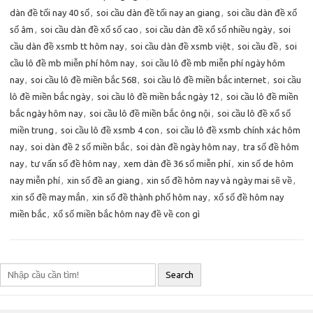
dàn đề tối nay 40 số
,
soi cầu dàn đề tối nay an giang
,
soi cầu dàn đề xổ
số âm
,
soi cầu dàn đề xổ số cao
,
soi cầu dàn đề xổ số nhiều ngày
,
soi
cầu dàn đề xsmb tt hôm nay
,
soi cầu dàn đề xsmb việt
,
soi cầu đề
,
soi
cầu lô đề mb miễn phí hôm nay
,
soi cầu lô đề mb miễn phí ngày hôm
nay
,
soi cầu lô đề miền bắc 568
,
soi cầu lô đề miền bắc internet
,
soi cầu
lô đề miền bắc ngày
,
soi cầu lô đề miền bắc ngày 12
,
soi cầu lô đề miền
bắc ngày hôm nay
,
soi cầu lô đề miền bắc ông nội
,
soi cầu lô đề xổ số
miền trung
,
soi cầu lô đề xsmb 4 con
,
soi cầu lô đề xsmb chính xác hôm
nay
,
soi dàn đề 2 số miền bắc
,
soi dàn đề ngày hôm nay
,
tra số đề hôm
nay
,
tư vấn số đề hôm nay
,
xem dàn đề 36 số miễn phí
,
xin số de hôm
nay miễn phí
,
xin số đề an giang
,
xin số đề hôm nay và ngày mai sẽ về
,
xin số đề may mắn
,
xin số đề thành phố hôm nay
,
xổ số đề hôm nay
miền bắc
,
xổ số miền bắc hôm nay đề về con gì
Search