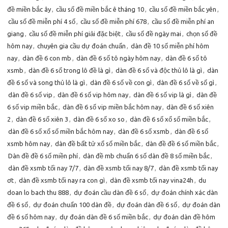
đề miền bắc ây
,
cầu số đề miền bắc ê tháng 10
,
cầu số đề miền bắc yên
,
cầu số đề miễn phí 4 số
,
cầu số đề miễn phí 678
,
cầu số đề miễn phí an
giang
,
cầu số đề miễn phí giải đặc biệt
,
cầu số đề ngày mai
,
chọn số đề
hôm nay
,
chuyên gia cầu dự đoán chuẩn
,
dàn đề 10 số miễn phí hôm
nay
,
dàn đề 6 con mb
,
dàn đề 6 số tô ngày hôm nay
,
dàn đề 6 số tô
xsmb
,
dàn đề 6 số trong lô đề là gì
,
dàn đề 6 số và độc thủ lô là gì
,
dàn
đề 6 số và song thủ lô là gì
,
dàn đề 6 số về con gì
,
dàn đề 6 số về số gì
,
dàn đề 6 số vip
,
dàn đề 6 số vip hôm nay
,
dàn đề 6 số vip là gì
,
dàn đề
6 số vip miền bắc
,
dàn đề 6 số vip miền bắc hôm nay
,
dàn đề 6 số xiên
2
,
dàn đề 6 số xiên 3
,
dàn đề 6 số xo so
,
dàn đề 6 số xổ số miền bắc
,
dàn đề 6 số xổ số miền bắc hôm nay
,
dàn đề 6 số xsmb
,
dàn đề 6 số
xsmb hôm nay
,
dàn đề bất tử xổ số miền bắc
,
dàn đề đề 6 số miền bắc
,
Dàn đề đề 6 số miền phí
,
dàn đề mb chuẩn 6 số dàn đề 8 số miền bắc
,
dàn đề xsmb tối nay 7/7
,
dàn đề xsmb tối nay 8/7
,
dàn đề xsmb tối nay
ơt
,
dàn đề xsmb tối nay ra con gì
,
dàn đề xsmb tối nay vina24h
,
du
doan lo bach thu 888
,
dự đoán cầu dàn đề 6 số
,
dự đoán chính xác dàn
đề 6 số
,
dự đoán chuẩn 100 dàn đề
,
dự đoán dàn đề 6 số
,
dự đoán dàn
đề 6 số hôm nay
,
dự đoán dàn đề 6 số miền bắc
,
dự đoán dàn đề hôm