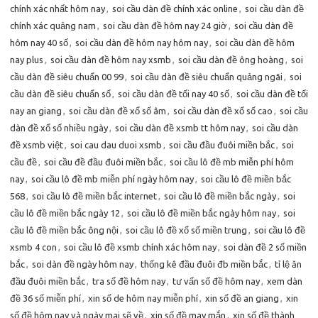
chính xác nhất hôm nay
,
soi cầu dàn đề chính xác online
,
soi cầu dàn đề
chính xác quảng nam
,
soi cầu dàn đề hôm nay 24 giờ
,
soi cầu dàn đề
hôm nay 40 số
,
soi cầu dàn đề hôm nay hôm nay
,
soi cầu dàn đề hôm
nay plus
,
soi cầu dàn đề hôm nay xsmb
,
soi cầu dàn đề ông hoàng
,
soi
cầu dàn đề siêu chuẩn 00 99
,
soi cầu dàn đề siêu chuẩn quảng ngãi
,
soi
cầu dàn đề siêu chuẩn số
,
soi cầu dàn đề tối nay 40 số
,
soi cầu dàn đề tối
nay an giang
,
soi cầu dàn đề xổ số âm
,
soi cầu dàn đề xổ số cao
,
soi cầu
dàn đề xổ số nhiều ngày
,
soi cầu dàn đề xsmb tt hôm nay
,
soi cầu dàn
đề xsmb việt
,
soi cau dau duoi xsmb
,
soi cầu đầu đuôi miền bắc
,
soi
cầu đề
,
soi cầu đề đầu đuôi miền bắc
,
soi cầu lô đề mb miễn phí hôm
nay
,
soi cầu lô đề mb miễn phí ngày hôm nay
,
soi cầu lô đề miền bắc
568
,
soi cầu lô đề miền bắc internet
,
soi cầu lô đề miền bắc ngày
,
soi
cầu lô đề miền bắc ngày 12
,
soi cầu lô đề miền bắc ngày hôm nay
,
soi
cầu lô đề miền bắc ông nội
,
soi cầu lô đề xổ số miền trung
,
soi cầu lô đề
xsmb 4 con
,
soi cầu lô đề xsmb chính xác hôm nay
,
soi dàn đề 2 số miền
bắc
,
soi dàn đề ngày hôm nay
,
thống kê đầu đuôi đb miền bắc
,
tỉ lệ ăn
đầu đuôi miền bắc
,
tra số đề hôm nay
,
tư vấn số đề hôm nay
,
xem dàn
đề 36 số miễn phí
,
xin số de hôm nay miễn phí
,
xin số đề an giang
,
xin
số đề hôm nay và ngày mai sẽ về
,
xin số đề may mắn
,
xin số đề thành