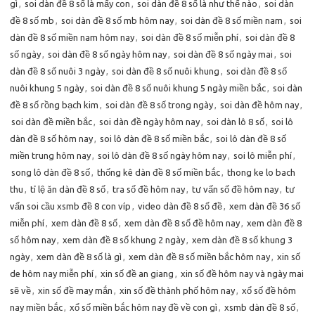
gì
,
soi dàn đề 8 số là mấy con
,
soi dàn đề 8 số là như thế nào
,
soi dàn
đề 8 số mb
,
soi dàn đề 8 số mb hôm nay
,
soi dàn đề 8 số miền nam
,
soi
dàn đề 8 số miền nam hôm nay
,
soi dàn đề 8 số miễn phí
,
soi dàn đề 8
số ngày
,
soi dàn đề 8 số ngày hôm nay
,
soi dàn đề 8 số ngày mai
,
soi
dàn đề 8 số nuôi 3 ngày
,
soi dàn đề 8 số nuôi khung
,
soi dàn đề 8 số
nuôi khung 5 ngày
,
soi dàn đề 8 số nuôi khung 5 ngày miền bắc
,
soi dàn
đề 8 số rồng bạch kim
,
soi dàn đề 8 số trong ngày
,
soi dàn đề hôm nay
,
soi dàn đề miền bắc
,
soi dàn đề ngày hôm nay
,
soi dàn lô 8 số
,
soi lô
dàn đề 8 số hôm nay
,
soi lô dàn đề 8 số miền bắc
,
soi lô dàn đề 8 số
miền trung hôm nay
,
soi lô dàn đề 8 số ngày hôm nay
,
soi lô miễn phí
,
song lô dàn đề 8 số
,
thống kê dàn đề 8 số miền bắc
,
thong ke lo bach
thu
,
tỉ lệ ăn dàn đề 8 số
,
tra số đề hôm nay
,
tư vấn số đề hôm nay
,
tư
vấn soi cầu xsmb đề 8 con víp
,
video dàn đề 8 số đề
,
xem dàn đề 36 số
miễn phí
,
xem dàn đề 8 số
,
xem dàn đề 8 số đề hôm nay
,
xem dàn đề 8
số hôm nay
,
xem dàn đề 8 số khung 2 ngày
,
xem dàn đề 8 số khung 3
ngày
,
xem dàn đề 8 số là gì
,
xem dàn đề 8 số miền bắc hôm nay
,
xin số
de hôm nay miễn phí
,
xin số đề an giang
,
xin số đề hôm nay và ngày mai
sẽ về
,
xin số đề may mắn
,
xin số đề thành phố hôm nay
,
xổ số đề hôm
nay miền bắc
,
xổ số miền bắc hôm nay đề về con gì
,
xsmb dàn đề 8 số
,