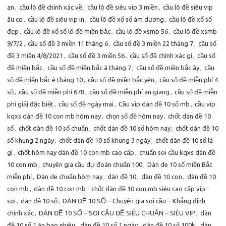
an
,
cầu lô đề chính xác về
,
cầu lô đề siêu vip 3 miền
,
cầu lô đề siêu vip
âu cơ
,
cầu lô đề siêu vip in
,
cầu lô đề xổ số âm dương
,
cầu lô đề xổ số
đẹp
,
cầu lô đề xổ số lô đề miền bắc
,
cầu lô đề xsmb 56
,
cầu lô đề xsmb
9/7/2
,
cầu số đề 3 miền 11 tháng 6
,
cầu số đề 3 miền 22 tháng 7
,
cầu số
đề 3 miền 4/8/2021
,
cầu số đề 3 miền 56
,
cầu số đề chính xác gì
,
cầu số
đề miền bắc
,
cầu số đề miền bắc â tháng 7
,
cầu số đề miền bắc ây
,
cầu
số đề miền bắc ê tháng 10
,
cầu số đề miền bắc yên
,
cầu số đề miễn phí 4
số
,
cầu số đề miễn phí 678
,
cầu số đề miễn phí an giang
,
cầu số đề miễn
phí giải đặc biệt
,
cầu số đề ngày mai
,
Cầu vip dàn đề 10 số mb
,
cầu víp
kqxs dàn đề 10 con mb hôm nay
,
chọn số đề hôm nay
,
chốt dàn đề 10
số
,
chốt dàn đề 10 số chuẩn
,
chốt dàn đề 10 số hôm nay
,
chốt dàn đề 10
số khung 2 ngày
,
chốt dàn đề 10 số khung 3 ngày
,
chốt dàn đề 10 số là
gì
,
chốt hôm nay dàn đề 10 con mb cao cấp
,
chuẩn soi cầu kqxs dàn đề
10 con mb
,
chuyên gia cầu dự đoán chuẩn 100
,
Dàn de 10 số miền Bắc
miễn phí
,
Dàn de chuẩn hôm nay
,
dàn đề 10
,
dàn đề 10 con
,
dàn đề 10
con mb
,
dàn đề 10 con mb - chốt dàn đề 10 con mb siêu cao cấp víp -
soi
,
dàn đề 10 số
,
DÀN ĐỀ 10 SỐ – Chuyên gia soi cầu – Khẳng định
chính xác
,
DÀN ĐỀ 10 SỐ – SOI CẦU ĐỀ SIÊU CHUẨN – SIÊU VIP
,
dàn
đề 10 số 1 ăn bao nhiêu
,
dàn đề 10 số 1 ngày
,
dàn đề 10 số 100k
,
dàn