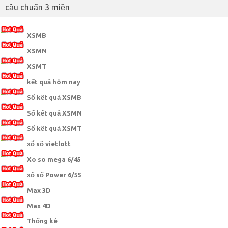
cầu chuẩn 3 miền
XSMB
XSMN
XSMT
kết quả hôm nay
Sổ kết quả XSMB
Sổ kết quả XSMN
Sổ kết quả XSMT
xổ số vietlott
Xo so mega 6/45
xổ số Power 6/55
Max 3D
Max 4D
Thống kê