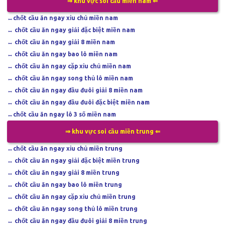
⇒ khu vực soi cầu miền nam ⇐
↔
chốt cầu ăn ngay xỉu chủ miền nam
↔
chốt cầu ăn ngay giải đặc biệt miền nam
↔
chốt cầu ăn ngay giải 8 miền nam
↔
chốt cầu ăn ngay bao lô miền nam
↔
chốt cầu ăn ngay cặp xỉu chủ miền nam
↔
chốt cầu ăn ngay song thủ lô miền nam
↔
chốt cầu ăn ngay đầu đuôi giải 8 miền nam
↔
chốt cầu ăn ngay đầu đuôi đặc biệt miền nam
↔
chốt cầu ăn ngay lô 3 số miền nam
⇒ khu vực soi cầu miền trung ⇐
↔
chốt cầu ăn ngay xỉu chủ miền trung
↔
chốt cầu ăn ngay giải đặc biệt miền trung
↔
chốt cầu ăn ngay giải 8 miền trung
↔
chốt cầu ăn ngay bao lô miền trung
↔
chốt cầu ăn ngay cặp xỉu chủ miền trung
↔
chốt cầu ăn ngay song thủ lô miền trung
↔
chốt cầu ăn ngay đầu đuôi giải 8 miền trung