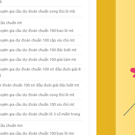
b
huyên gia cầu dự đoán chuẩn song thủ lô mb
 cầu chuẩn mt
huyên gia cầu dự đoán chuẩn 100 bao lô mt
huyên gia dự đoán chuẩn 100 cặp xíu chủ mt
huyên gia cầu dự đoán chuẩn 100 đặc biệt mt
huyên gia cầu dự đoán chuẩn 100 giải tám mt
huyên gia dự đoán chuẩn 100 sớ đầu đuôi giải 8
t
ự đoán chuẩn 100 sớ đầu đuôi giải đặc biệt mt
huyên gia cầu dự đoán chuẩn song thủ lô mt
huyên gia cầu dự đoán chuẩn 100 xíu chủ mt
huyên gia cầu dự đoán chuẩn lô 3 số miền trung
 cầu chuẩn mn
huyên gia cầu dự đoán chuẩn 100 bao lô mn