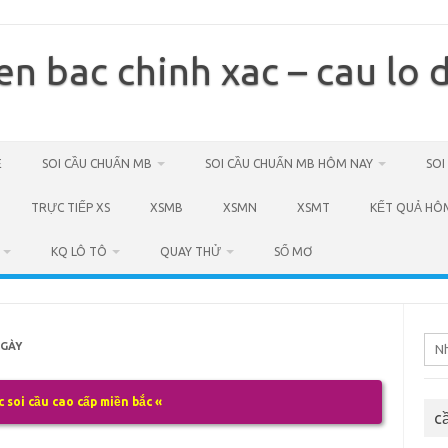
en bac chinh xac – cau lo 
E
SOI CẦU CHUẨN MB
SOI CẦU CHUẨN MB HÔM NAY
SOI
TRỰC TIẾP XS
XSMB
XSMN
XSMT
KẾT QUẢ HÔ
KQ LÔ TÔ
QUAY THỬ
SỔ MƠ
NGÀY
 soi cầu cao cấp miền bắc «
c