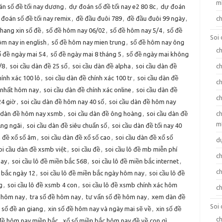
m
n số đề tối nay dương
,
dự đoán số đề tối nay e2 80 8c
,
dự đoán
đoán số đề tối nay remix
,
đề đầu đuôi 789
,
đề đầu đuôi 99 ngày
,
c
hang xin số đề
,
số đề hôm nay 06/02
,
số đề hôm nay 5/4
,
số đề
Soi
ôm nay in english
,
số đề hôm nay mien trung
,
số đề hôm nay ông
c
ố đề ngày mai 54
,
số đề ngày mai 8 tháng 5
,
số đề ngày mai không
/8
,
soi cầu dàn đề 25 số
,
soi cầu dàn đề alpha
,
soi cầu dàn đề
c
hính xác 100 lô
,
soi cầu dàn đề chính xác 100 tr
,
soi cầu dàn đề
c
c nhất hôm nay
,
soi cầu dàn đề chính xác online
,
soi cầu dàn đề
c
24 giờ
,
soi cầu dàn đề hôm nay 40 số
,
soi cầu dàn đề hôm nay
u dàn đề hôm nay xsmb
,
soi cầu dàn đề ông hoàng
,
soi cầu dàn đề
c
m
ảng ngãi
,
soi cầu dàn đề siêu chuẩn số
,
soi cầu dàn đề tối nay 40
n đề xổ số âm
,
soi cầu dàn đề xổ số cao
,
soi cầu dàn đề xổ số
d
oi cầu dàn đề xsmb việt
,
soi cầu đề
,
soi cầu lô đề mb miễn phí
c
nay
,
soi cầu lô đề miền bắc 568
,
soi cầu lô đề miền bắc internet
,
c
n bắc ngày 12
,
soi cầu lô đề miền bắc ngày hôm nay
,
soi cầu lô đề
g
,
soi cầu lô đề xsmb 4 con
,
soi cầu lô đề xsmb chính xác hôm
c
y hôm nay
,
tra số đề hôm nay
,
tư vấn số đề hôm nay
,
xem dàn đề
Soi
n số đề an giang
,
xin số đề hôm nay và ngày mai sẽ về
,
xin số đề
c
đề hôm nay miền bắc
,
xổ số miền bắc hôm nay đề về con gì