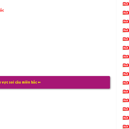
bắc
 vực soi cầu miền bắc ⇐