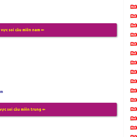
 vực soi cầu miền nam ⇐
am
vực soi cầu miền trung ⇐