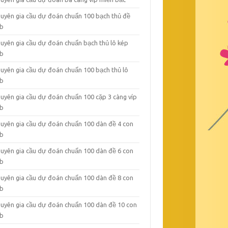
huyên gia cầu dự đoán chuẩn 100 bạch thủ đề
b
huyên gia cầu dự đoán chuẩn bạch thủ lô kép
b
huyên gia cầu dự đoán chuẩn 100 bạch thủ lô
b
huyên gia cầu dự đoán chuẩn 100 cặp 3 càng víp
b
huyên gia cầu dự đoán chuẩn 100 dàn đề 4 con
b
huyên gia cầu dự đoán chuẩn 100 dàn đề 6 con
b
huyên gia cầu dự đoán chuẩn 100 dàn đề 8 con
b
huyên gia cầu dự đoán chuẩn 100 dàn đề 10 con
b