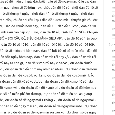
cầu số đề miễn phí giải đặc biệt
,
cầu số đề ngày mai
,
Cầu vip dàn
c
m
ôm nay
,
chọn số đề hôm nay
,
chốt dàn đề 10 số
,
chốt dàn đề 10 số
 10 số khung 2 ngày
,
chốt dàn đề 10 số khung 3 ngày
,
chốt dàn
c
cao cấp
,
chuẩn soi cầu kqxs dàn đề 10 con mb
,
chuyên gia cầu dự
m
hí
,
Dàn de chuẩn hôm nay
,
dàn đề 10
,
dàn đề 10 con
,
dàn đề 10
c
 mb siêu cao cấp víp - soi
,
dàn đề 10 số
,
DÀN ĐỀ 10 SỐ – Chuyên
m
SỐ – SOI CẦU ĐỀ SIÊU CHUẨN – SIÊU VIP
,
dàn đề 10 số 1 ăn bao
Soi
,
dàn đề 10 số 1010
,
dàn đề 10 số 101010
,
dàn đề 10 số 107109
,
đề 10 số miễn phí hôm nay
,
dàn đề bất tử xổ số miền bắc
,
dàn đề
c
m
iền bắc ngày hôm nay
,
dàn đề xsmb tối nay 7/7
,
dàn đề xsmb tối
ối nay ra con gì
,
dàn đề xsmb tối nay vina24h
,
dự đoán chuẩn
c
65
,
dự đoán dàn đề hôm nay âm bao nhiêu
,
dự đoán dàn đề hôm
m
ự đoán dàn đề xổ số bạch kim
,
dự đoán dàn đề xổ số miền bắc
c
ự đoán dàn đề xổ số youtube
,
dự đoán dàn đề xsmb 40 số
,
dự
c
đề xsmb iwin
,
dự đoán dàn đề xsmb p1
,
dự đoán số đề hôm nay
n số đề miễn phí âm dương
,
dự đoán số đề miễn phí an giang
c
ắc
,
dự đoán số đề ngày mai 4 tháng 7
,
dự đoán số đề ngày mai 5
c
 đoán số đề ngày mai ăn
,
dự đoán số đề ngày mai indo
,
dự đoán
c
mai rồi
,
dự đoán số đề ngày mai soi cầu xổ
,
dự đoán số đề ngày