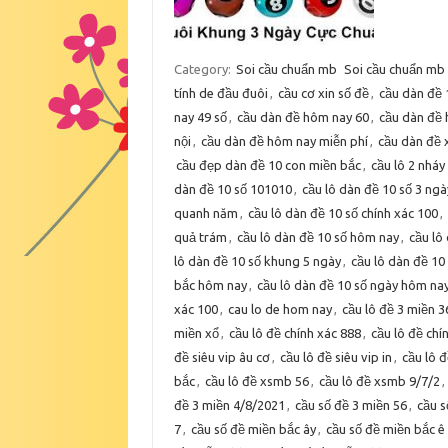
Category:
Soi cầu chuẩn mb
Soi cầu chuẩn mb
tính de đầu đuôi
,
cầu cơ xin số đề
,
cầu dàn đề 
nay 49 số
,
cầu dàn đề hôm nay 60
,
cầu dàn đề 
nội
,
cầu dàn đề hôm nay miễn phí
,
cầu dàn đề 
cầu đẹp dàn đề 10 con miền bắc
,
cầu lô 2 nháy
dàn đề 10 số 101010
,
cầu lô dàn đề 10 số 3 ngà
quanh năm
,
cầu lô dàn đề 10 số chính xác 100
,
quả trám
,
cầu lô dàn đề 10 số hôm nay
,
cầu lô
lô dàn đề 10 số khung 5 ngày
,
cầu lô dàn đề 10 
bắc hôm nay
,
cầu lô dàn đề 10 số ngày hôm na
xác 100
,
cau lo de hom nay
,
cầu lô đề 3 miền 3
miền xổ
,
cầu lô đề chính xác 888
,
cầu lô đề chí
đề siêu vip âu cơ
,
cầu lô đề siêu vip in
,
cầu lô 
bắc
,
cầu lô đề xsmb 56
,
cầu lô đề xsmb 9/7/2
,
đề 3 miền 4/8/2021
,
cầu số đề 3 miền 56
,
cầu s
7
,
cầu số đề miền bắc ây
,
cầu số đề miền bắc ê