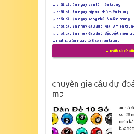
↔
chốt cầu ăn ngay bao lô miền trung
↔
chốt cầu ăn ngay cặp xỉu chủ miền trung
↔
chốt cầu ăn ngay song thủ lô miền trung
↔
chốt cầu ăn ngay đầu đuôi giải 8 miền trun
↔
chốt cầu ăn ngay đầu đuôi đặc biệt miền t
↔
chốt cầu ăn ngay lô 3 số miền trung
→ chốt số từ côn
chuyên gia cầu dự đo
mb
xin số 
soi đề 
miền bắ
bắc hôm