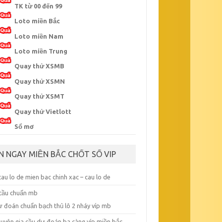
TK từ 00 đến 99
Loto miền Bắc
Loto miền Nam
Loto miền Trung
Quay thử XSMB
Quay thử XSMN
Quay thử XSMT
Quay thử Vietlott
Sổ mơ
N NGAY MIỀN BẮC CHỐT SỐ VIP
cau lo de mien bac chinh xac – cau lo de
 cầu chuẩn mb
ự đoán chuẩn bạch thủ lô 2 nháy víp mb
huyên gia cầu dự đoán ba càng víp miền bắc