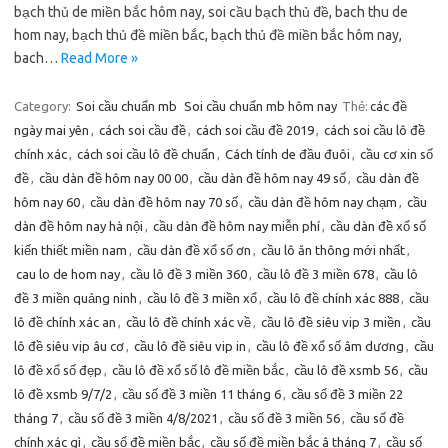
bạch thủ de miền bắc hôm nay, soi cầu bạch thủ đề, bach thu de
hom nay, bạch thủ đề miền bắc, bạch thủ đề miền bắc hôm nay,
bach…
Read More »
Category:
Soi cầu chuẩn mb
Soi cầu chuẩn mb hôm nay
Thẻ:
các đề
ngày mai yên
,
cách soi cầu đề
,
cách soi cầu đề 2019
,
cách soi cầu lô đề
chính xác
,
cách soi cầu lô đề chuẩn
,
Cách tính de đầu đuôi
,
cầu cơ xin số
đề
,
cầu dàn đề hôm nay 00 00
,
cầu dàn đề hôm nay 49 số
,
cầu dàn đề
hôm nay 60
,
cầu dàn đề hôm nay 70 số
,
cầu dàn đề hôm nay chạm
,
cầu
dàn đề hôm nay hà nội
,
cầu dàn đề hôm nay miễn phí
,
cầu dàn đề xổ số
kiến thiết miền nam
,
cầu dàn đề xổ số ơn
,
cầu lô ăn thông mới nhất
,
cau lo de hom nay
,
cầu lô đề 3 miền 360
,
cầu lô đề 3 miền 678
,
cầu lô
đề 3 miền quảng ninh
,
cầu lô đề 3 miền xổ
,
cầu lô đề chính xác 888
,
cầu
lô đề chính xác an
,
cầu lô đề chính xác về
,
cầu lô đề siêu vip 3 miền
,
cầu
lô đề siêu vip âu cơ
,
cầu lô đề siêu vip in
,
cầu lô đề xổ số âm dương
,
cầu
lô đề xổ số đẹp
,
cầu lô đề xổ số lô đề miền bắc
,
cầu lô đề xsmb 56
,
cầu
lô đề xsmb 9/7/2
,
cầu số đề 3 miền 11 tháng 6
,
cầu số đề 3 miền 22
tháng 7
,
cầu số đề 3 miền 4/8/2021
,
cầu số đề 3 miền 56
,
cầu số đề
chính xác gì
,
cầu số đề miền bắc
,
cầu số đề miền bắc â tháng 7
,
cầu số