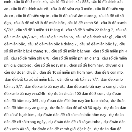
ninh
,
cầu lô đề 3 miền xổ
,
cầu lô đề chính xác 888
,
cầu lô đề chính xác
an
,
cầu lô đề chính xác về
,
cầu lô đề siêu vip 3 miền
,
cầu lô đề siêu vip
âu cơ
,
cầu lô đề siêu vip in
,
cầu lô đề xổ số âm dương
,
cầu lô đề xổ số
đẹp
,
cầu lô đề xổ số lô đề miền bắc
,
cầu lô đề xsmb 56
,
cầu lô đề xsmb
9/7/2
,
cầu số đề 3 miền 11 tháng 6
,
cầu số đề 3 miền 22 tháng 7
,
cầu số
đề 3 miền 4/8/2021
,
cầu số đề 3 miền 56
,
cầu số đề chính xác gì
,
cầu số
đề miền bắc
,
cầu số đề miền bắc â tháng 7
,
cầu số đề miền bắc ây
,
cầu
số đề miền bắc ê tháng 10
,
cầu số đề miền bắc yên
,
cầu số đề miễn phí 4
số
,
cầu số đề miễn phí 678
,
cầu số đề miễn phí an giang
,
cầu số đề miễn
phí giải đặc biệt
,
cầu số đề ngày mai
,
chọn số đề hôm nay
,
chuyên gia
cầu dự đoán chuẩn
,
dàn đề 10 số miễn phí hôm nay
,
dàn đề 8 con mb
,
dàn đề bất tử xổ số miền bắc
,
dàn đề xsmb tối nay 7/7
,
dàn đề xsmb
tối nay 8/7
,
dàn đề xsmb tối nay ơt
,
dàn đề xsmb tối nay ra con gì
,
dàn
đề xsmb tối nay vina24h
,
dự đoán chuẩn 100 dàn đề 8 con
,
dự đoán
dàn đề hôm nay 365
,
dự đoán dàn đề hôm nay âm bao nhiêu
,
dự đoán
dàn đề hôm nay an giang
,
dự đoán dàn đề xổ số 30 ngày
,
dự đoán dàn
đề xổ số bạch kim
,
dự đoán dàn đề xổ số miền bắc hôm nay
,
dự đoán
dàn đề xổ số trong ngày
,
dự đoán dàn đề xổ số youtube
,
dự đoán dàn
đề xsmb 40 số
,
dự đoán dàn đề xsmb giải đặc biệt
,
dự đoán dàn đề