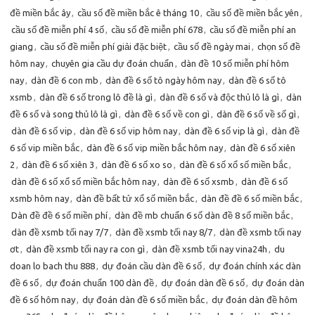
đề miền bắc ây
,
cầu số đề miền bắc ê tháng 10
,
cầu số đề miền bắc yên
,
cầu số đề miễn phí 4 số
,
cầu số đề miễn phí 678
,
cầu số đề miễn phí an
giang
,
cầu số đề miễn phí giải đặc biệt
,
cầu số đề ngày mai
,
chọn số đề
hôm nay
,
chuyên gia cầu dự đoán chuẩn
,
dàn đề 10 số miễn phí hôm
nay
,
dàn đề 6 con mb
,
dàn đề 6 số tô ngày hôm nay
,
dàn đề 6 số tô
xsmb
,
dàn đề 6 số trong lô đề là gì
,
dàn đề 6 số và độc thủ lô là gì
,
dàn
đề 6 số và song thủ lô là gì
,
dàn đề 6 số về con gì
,
dàn đề 6 số về số gì
,
dàn đề 6 số vip
,
dàn đề 6 số vip hôm nay
,
dàn đề 6 số vip là gì
,
dàn đề
6 số vip miền bắc
,
dàn đề 6 số vip miền bắc hôm nay
,
dàn đề 6 số xiên
2
,
dàn đề 6 số xiên 3
,
dàn đề 6 số xo so
,
dàn đề 6 số xổ số miền bắc
,
dàn đề 6 số xổ số miền bắc hôm nay
,
dàn đề 6 số xsmb
,
dàn đề 6 số
xsmb hôm nay
,
dàn đề bất tử xổ số miền bắc
,
dàn đề đề 6 số miền bắc
,
Dàn đề đề 6 số miền phí
,
dàn đề mb chuẩn 6 số dàn đề 8 số miền bắc
,
dàn đề xsmb tối nay 7/7
,
dàn đề xsmb tối nay 8/7
,
dàn đề xsmb tối nay
ơt
,
dàn đề xsmb tối nay ra con gì
,
dàn đề xsmb tối nay vina24h
,
du
doan lo bach thu 888
,
dự đoán cầu dàn đề 6 số
,
dự đoán chính xác dàn
đề 6 số
,
dự đoán chuẩn 100 dàn đề
,
dự đoán dàn đề 6 số
,
dự đoán dàn
đề 6 số hôm nay
,
dự đoán dàn đề 6 số miền bắc
,
dự đoán dàn đề hôm