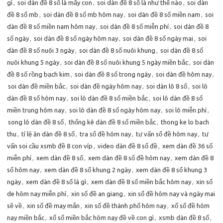
gì
,
soi dàn đề 8 số là mấy con
,
soi dàn đề 8 số là như thế nào
,
soi dàn
đề 8 số mb
,
soi dàn đề 8 số mb hôm nay
,
soi dàn đề 8 số miền nam
,
soi
dàn đề 8 số miền nam hôm nay
,
soi dàn đề 8 số miễn phí
,
soi dàn đề 8
số ngày
,
soi dàn đề 8 số ngày hôm nay
,
soi dàn đề 8 số ngày mai
,
soi
dàn đề 8 số nuôi 3 ngày
,
soi dàn đề 8 số nuôi khung
,
soi dàn đề 8 số
nuôi khung 5 ngày
,
soi dàn đề 8 số nuôi khung 5 ngày miền bắc
,
soi dàn
đề 8 số rồng bạch kim
,
soi dàn đề 8 số trong ngày
,
soi dàn đề hôm nay
,
soi dàn đề miền bắc
,
soi dàn đề ngày hôm nay
,
soi dàn lô 8 số
,
soi lô
dàn đề 8 số hôm nay
,
soi lô dàn đề 8 số miền bắc
,
soi lô dàn đề 8 số
miền trung hôm nay
,
soi lô dàn đề 8 số ngày hôm nay
,
soi lô miễn phí
,
song lô dàn đề 8 số
,
thống kê dàn đề 8 số miền bắc
,
thong ke lo bach
thu
,
tỉ lệ ăn dàn đề 8 số
,
tra số đề hôm nay
,
tư vấn số đề hôm nay
,
tư
vấn soi cầu xsmb đề 8 con víp
,
video dàn đề 8 số đề
,
xem dàn đề 36 số
miễn phí
,
xem dàn đề 8 số
,
xem dàn đề 8 số đề hôm nay
,
xem dàn đề 8
số hôm nay
,
xem dàn đề 8 số khung 2 ngày
,
xem dàn đề 8 số khung 3
ngày
,
xem dàn đề 8 số là gì
,
xem dàn đề 8 số miền bắc hôm nay
,
xin số
de hôm nay miễn phí
,
xin số đề an giang
,
xin số đề hôm nay và ngày mai
sẽ về
,
xin số đề may mắn
,
xin số đề thành phố hôm nay
,
xổ số đề hôm
nay miền bắc
,
xổ số miền bắc hôm nay đề về con gì
,
xsmb dàn đề 8 số
,