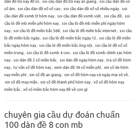
dàn đề tối nay 40 số
,
soi cầu dàn đề tối nay an giang
,
soi cầu dàn đề xổ
số âm
,
soi cầu dàn đề xổ số cao
,
soi cầu dàn đề xổ số nhiều ngày
,
soi
cầu dàn đề xsmb tt hôm nay
,
soi cầu dàn đề xsmb việt
,
soi cầu đề
,
soi
cầu lô đề mb miễn phí hôm nay
,
soi cầu lô đề mb miễn phí ngày hôm
nay
,
soi cầu lô đề miền bắc 568
,
soi cầu lô đề miền bắc internet
,
soi cầu
lô đề miền bắc ngày
,
soi cầu lô đề miền bắc ngày 12
,
soi cầu lô đề miền
bắc ngày hôm nay
,
soi cầu lô đề miền bắc ông nội
,
soi cầu lô đề xổ số
miền trung
,
soi cầu lô đề xsmb 4 con
,
soi cầu lô đề xsmb chính xác hôm
nay
,
soi dàn đề 2 số miền bắc
,
soi dàn đề ngày hôm nay
,
tra số đề hôm
nay
,
tư vấn số đề hôm nay
,
xem dàn đề 36 số miễn phí
,
xin số de hôm
nay miễn phí
,
xin số đề an giang
,
xin số đề hôm nay và ngày mai sẽ về
,
xin số đề may mắn
,
xin số đề thành phố hôm nay
,
xổ số đề hôm nay
miền bắc
,
xổ số miền bắc hôm nay đề về con gì
chuyên gia cầu dự đoán chuẩn
100 dàn đề 8 con mb