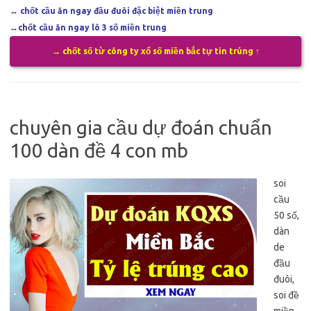
↔
chốt cầu ăn ngay đầu đuôi đặc biệt miền trung
↔
chốt cầu ăn ngay lô 3 số miền trung
→ chốt số từ công ty xổ số miền bắc tự tin trúng ↑
chuyên gia cầu dự đoán chuẩn
100 dàn đề 4 con mb
soi
cầu
50 số,
dàn
de
đầu
đuôi,
soi đề