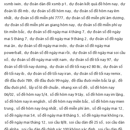
xsmb iwin
,
dự đoán dàn đề xsmb p1
,
dự đoán kết quả đề hôm nay
,
dự
đoán lô đề mb
,
dự đoán số đề hôm nay
,
dự đoán số đề hôm nay êm
nhất
,
dự đoán số đề miễn phí 7777
,
dự đoán số đề miễn phí âm dương
,
dự đoán số đề miễn phí an giang hôm nay
,
dự đoán số đề miễn phí uy
tín miền bắc
,
dự đoán số đề ngày mai 4 tháng 7
,
dự đoán số đề ngày
mai 5 tháng 7
,
dự đoán số đề ngày mai 9 tháng 2
,
dự đoán số đề ngày
mai ăn
,
dự đoán số đề ngày mai indo
,
dự đoán số đề ngày mai
powerball
,
dự đoán số đề ngày mai rồi
,
dự đoán số đề ngày mai soi cầu
xổ
,
dự đoán số đề ngày mai việt nam
,
dự đoán số đề tối nay 97
,
dự
đoán số đề tối nay dương
,
dự đoán số đề tối nay e2 80 8c
,
dự đoán số
đề tối nay ib
,
dự đoán số đề tối nay iran
,
dự đoán số đề tối nay remix
,
đề đầu đuôi 789
,
đề đầu đuôi 99 ngày
,
đề đầu đuôi miền bắc là gì
,
đề
đầu đuôi phố
,
lấy số lô đề chuẩn
,
nhang xin số đề
,
số đề hôm nay
06/02
,
số đề hôm nay 5/4
,
số đề hôm nay 9 tây
,
số đề hôm nay im lặng
,
số đề hôm nay in english
,
số đề hôm nay miền bắc
,
số đề hôm nay mien
trung
,
số đề hôm nay ông nhất
,
số đề miễn phí âm
,
số đề ngày mai 12
,
số đề ngày mai 54
,
số đề ngày mai 8 tháng 5
,
số đề ngày mai không ra
,
số đề ngày mai tháng 12
,
soi cầu 8/8
,
soi cầu dàn đề 25 số
,
soi cầu dàn
đề alpha
,
soi cầu dàn đề chính xác 100 không xác định
,
soi cầu dàn đề