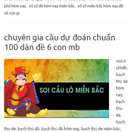
phố hôm nay
,
xổ số đề hôm nay miền bắc
,
xổ số miền bắc hôm nay đề
về con gì
chuyên gia cầu dự đoán chuẩn
100 dàn đề 6 con mb
soicầ
ulôđề,
bạch
thủ de
hôm
nay,
bach
thu
de,
bạch
thu de, bạch thủ đề, bạch thủ đề hôm nay, bạch thủ de miền bắc,