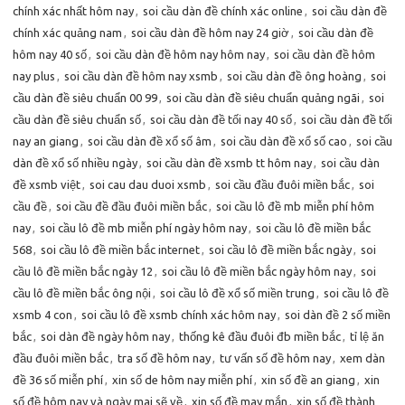
chính xác nhất hôm nay
,
soi cầu dàn đề chính xác online
,
soi cầu dàn đề
chính xác quảng nam
,
soi cầu dàn đề hôm nay 24 giờ
,
soi cầu dàn đề
hôm nay 40 số
,
soi cầu dàn đề hôm nay hôm nay
,
soi cầu dàn đề hôm
nay plus
,
soi cầu dàn đề hôm nay xsmb
,
soi cầu dàn đề ông hoàng
,
soi
cầu dàn đề siêu chuẩn 00 99
,
soi cầu dàn đề siêu chuẩn quảng ngãi
,
soi
cầu dàn đề siêu chuẩn số
,
soi cầu dàn đề tối nay 40 số
,
soi cầu dàn đề tối
nay an giang
,
soi cầu dàn đề xổ số âm
,
soi cầu dàn đề xổ số cao
,
soi cầu
dàn đề xổ số nhiều ngày
,
soi cầu dàn đề xsmb tt hôm nay
,
soi cầu dàn
đề xsmb việt
,
soi cau dau duoi xsmb
,
soi cầu đầu đuôi miền bắc
,
soi
cầu đề
,
soi cầu đề đầu đuôi miền bắc
,
soi cầu lô đề mb miễn phí hôm
nay
,
soi cầu lô đề mb miễn phí ngày hôm nay
,
soi cầu lô đề miền bắc
568
,
soi cầu lô đề miền bắc internet
,
soi cầu lô đề miền bắc ngày
,
soi
cầu lô đề miền bắc ngày 12
,
soi cầu lô đề miền bắc ngày hôm nay
,
soi
cầu lô đề miền bắc ông nội
,
soi cầu lô đề xổ số miền trung
,
soi cầu lô đề
xsmb 4 con
,
soi cầu lô đề xsmb chính xác hôm nay
,
soi dàn đề 2 số miền
bắc
,
soi dàn đề ngày hôm nay
,
thống kê đầu đuôi đb miền bắc
,
tỉ lệ ăn
đầu đuôi miền bắc
,
tra số đề hôm nay
,
tư vấn số đề hôm nay
,
xem dàn
đề 36 số miễn phí
,
xin số de hôm nay miễn phí
,
xin số đề an giang
,
xin
số đề hôm nay và ngày mai sẽ về
,
xin số đề may mắn
,
xin số đề thành