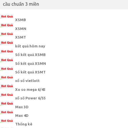
cầu chuẩn 3 miền
XSMB
XSMN
XSMT
kết quả hôm nay
Sổ kết quả XSMB
Sổ kết quả XSMN
Sổ kết quả XSMT
xổ số vietlott
Xo so mega 6/45
xổ số Power 6/55
Max 3D
Max 4D
Thống kê