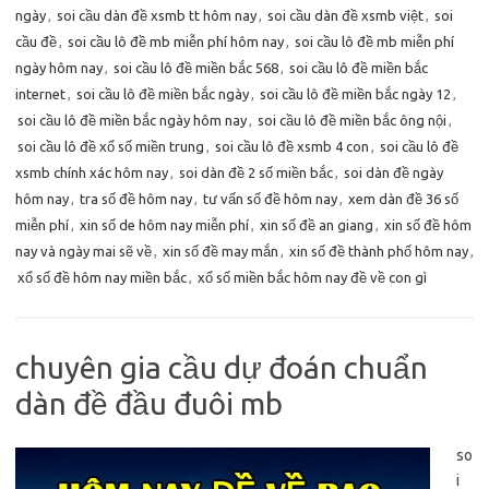
ngày
,
soi cầu dàn đề xsmb tt hôm nay
,
soi cầu dàn đề xsmb việt
,
soi
cầu đề
,
soi cầu lô đề mb miễn phí hôm nay
,
soi cầu lô đề mb miễn phí
ngày hôm nay
,
soi cầu lô đề miền bắc 568
,
soi cầu lô đề miền bắc
internet
,
soi cầu lô đề miền bắc ngày
,
soi cầu lô đề miền bắc ngày 12
,
soi cầu lô đề miền bắc ngày hôm nay
,
soi cầu lô đề miền bắc ông nội
,
soi cầu lô đề xổ số miền trung
,
soi cầu lô đề xsmb 4 con
,
soi cầu lô đề
xsmb chính xác hôm nay
,
soi dàn đề 2 số miền bắc
,
soi dàn đề ngày
hôm nay
,
tra số đề hôm nay
,
tư vấn số đề hôm nay
,
xem dàn đề 36 số
miễn phí
,
xin số de hôm nay miễn phí
,
xin số đề an giang
,
xin số đề hôm
nay và ngày mai sẽ về
,
xin số đề may mắn
,
xin số đề thành phố hôm nay
,
xổ số đề hôm nay miền bắc
,
xổ số miền bắc hôm nay đề về con gì
chuyên gia cầu dự đoán chuẩn
dàn đề đầu đuôi mb
so
i