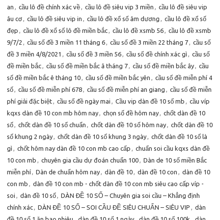
an
,
cầu lô đề chính xác về
,
cầu lô đề siêu vip 3 miền
,
cầu lô đề siêu vip
âu cơ
,
cầu lô đề siêu vip in
,
cầu lô đề xổ số âm dương
,
cầu lô đề xổ số
đẹp
,
cầu lô đề xổ số lô đề miền bắc
,
cầu lô đề xsmb 56
,
cầu lô đề xsmb
9/7/2
,
cầu số đề 3 miền 11 tháng 6
,
cầu số đề 3 miền 22 tháng 7
,
cầu số
đề 3 miền 4/8/2021
,
cầu số đề 3 miền 56
,
cầu số đề chính xác gì
,
cầu số
đề miền bắc
,
cầu số đề miền bắc â tháng 7
,
cầu số đề miền bắc ây
,
cầu
số đề miền bắc ê tháng 10
,
cầu số đề miền bắc yên
,
cầu số đề miễn phí 4
số
,
cầu số đề miễn phí 678
,
cầu số đề miễn phí an giang
,
cầu số đề miễn
phí giải đặc biệt
,
cầu số đề ngày mai
,
Cầu vip dàn đề 10 số mb
,
cầu víp
kqxs dàn đề 10 con mb hôm nay
,
chọn số đề hôm nay
,
chốt dàn đề 10
số
,
chốt dàn đề 10 số chuẩn
,
chốt dàn đề 10 số hôm nay
,
chốt dàn đề 10
số khung 2 ngày
,
chốt dàn đề 10 số khung 3 ngày
,
chốt dàn đề 10 số là
gì
,
chốt hôm nay dàn đề 10 con mb cao cấp
,
chuẩn soi cầu kqxs dàn đề
10 con mb
,
chuyên gia cầu dự đoán chuẩn 100
,
Dàn de 10 số miền Bắc
miễn phí
,
Dàn de chuẩn hôm nay
,
dàn đề 10
,
dàn đề 10 con
,
dàn đề 10
con mb
,
dàn đề 10 con mb - chốt dàn đề 10 con mb siêu cao cấp víp -
soi
,
dàn đề 10 số
,
DÀN ĐỀ 10 SỐ – Chuyên gia soi cầu – Khẳng định
chính xác
,
DÀN ĐỀ 10 SỐ – SOI CẦU ĐỀ SIÊU CHUẨN – SIÊU VIP
,
dàn
đề 10 số 1 ăn bao nhiêu
,
dàn đề 10 số 1 ngày
,
dàn đề 10 số 100k
,
dàn