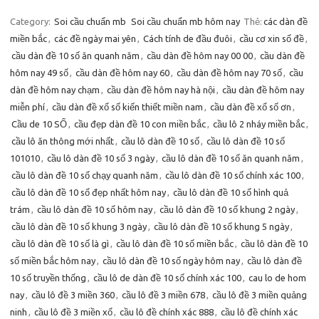
Category:
Soi cầu chuẩn mb
Soi cầu chuẩn mb hôm nay
Thẻ:
các dàn đề
miền bắc
,
các đề ngày mai yên
,
Cách tính de đầu đuôi
,
cầu cơ xin số đề
,
cầu dàn đề 10 số ăn quanh năm
,
cầu dàn đề hôm nay 00 00
,
cầu dàn đề
hôm nay 49 số
,
cầu dàn đề hôm nay 60
,
cầu dàn đề hôm nay 70 số
,
cầu
dàn đề hôm nay chạm
,
cầu dàn đề hôm nay hà nội
,
cầu dàn đề hôm nay
miễn phí
,
cầu dàn đề xổ số kiến thiết miền nam
,
cầu dàn đề xổ số ơn
,
Cầu de 10 SỐ
,
cầu đẹp dàn đề 10 con miền bắc
,
cầu lô 2 nháy miền bắc
,
cầu lô ăn thông mới nhất
,
cầu lô dàn đề 10 số
,
cầu lô dàn đề 10 số
101010
,
cầu lô dàn đề 10 số 3 ngày
,
cầu lô dàn đề 10 số ăn quanh năm
,
cầu lô dàn đề 10 số chạy quanh năm
,
cầu lô dàn đề 10 số chính xác 100
,
cầu lô dàn đề 10 số đẹp nhất hôm nay
,
cầu lô dàn đề 10 số hình quả
trám
,
cầu lô dàn đề 10 số hôm nay
,
cầu lô dàn đề 10 số khung 2 ngày
,
cầu lô dàn đề 10 số khung 3 ngày
,
cầu lô dàn đề 10 số khung 5 ngày
,
cầu lô dàn đề 10 số là gì
,
cầu lô dàn đề 10 số miền bắc
,
cầu lô dàn đề 10
số miền bắc hôm nay
,
cầu lô dàn đề 10 số ngày hôm nay
,
cầu lô dàn đề
10 số truyền thống
,
cầu lô de dàn đề 10 số chính xác 100
,
cau lo de hom
nay
,
cầu lô đề 3 miền 360
,
cầu lô đề 3 miền 678
,
cầu lô đề 3 miền quảng
ninh
,
cầu lô đề 3 miền xổ
,
cầu lô đề chính xác 888
,
cầu lô đề chính xác