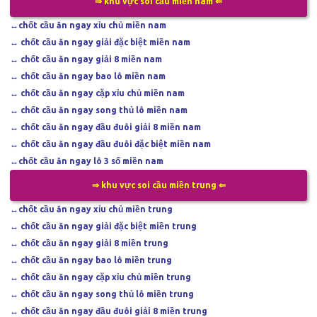
⇒ khu vực soi cầu miền nam ⇐
↔
chốt cầu ăn ngay xỉu chủ miền nam
↔
chốt cầu ăn ngay giải đặc biệt miền nam
↔
chốt cầu ăn ngay giải 8 miền nam
↔
chốt cầu ăn ngay bao lô miền nam
↔
chốt cầu ăn ngay cặp xỉu chủ miền nam
↔
chốt cầu ăn ngay song thủ lô miền nam
↔
chốt cầu ăn ngay đầu đuôi giải 8 miền nam
↔
chốt cầu ăn ngay đầu đuôi đặc biệt miền nam
↔
chốt cầu ăn ngay lô 3 số miền nam
⇒ khu vực soi cầu miền trung ⇐
↔
chốt cầu ăn ngay xỉu chủ miền trung
↔
chốt cầu ăn ngay giải đặc biệt miền trung
↔
chốt cầu ăn ngay giải 8 miền trung
↔
chốt cầu ăn ngay bao lô miền trung
↔
chốt cầu ăn ngay cặp xỉu chủ miền trung
↔
chốt cầu ăn ngay song thủ lô miền trung
↔
chốt cầu ăn ngay đầu đuôi giải 8 miền trung