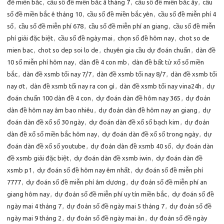
đề miền bắc
,
cầu số đề miền bắc â tháng 7
,
cầu số đề miền bắc ây
,
cầu
số đề miền bắc ê tháng 10
,
cầu số đề miền bắc yên
,
cầu số đề miễn phí 4
số
,
cầu số đề miễn phí 678
,
cầu số đề miễn phí an giang
,
cầu số đề miễn
phí giải đặc biệt
,
cầu số đề ngày mai
,
chọn số đề hôm nay
,
chot so de
mien bac
,
chot so dep soi lo de
,
chuyên gia cầu dự đoán chuẩn
,
dàn đề
10 số miễn phí hôm nay
,
dàn đề 4 con mb
,
dàn đề bất tử xổ số miền
bắc
,
dàn đề xsmb tối nay 7/7
,
dàn đề xsmb tối nay 8/7
,
dàn đề xsmb tối
nay ơt
,
dàn đề xsmb tối nay ra con gì
,
dàn đề xsmb tối nay vina24h
,
dự
đoán chuẩn 100 dàn đề 4 con
,
dự đoán dàn đề hôm nay 365
,
dự đoán
dàn đề hôm nay âm bao nhiêu
,
dự đoán dàn đề hôm nay an giang
,
dự
đoán dàn đề xổ số 30 ngày
,
dự đoán dàn đề xổ số bạch kim
,
dự đoán
dàn đề xổ số miền bắc hôm nay
,
dự đoán dàn đề xổ số trong ngày
,
dự
đoán dàn đề xổ số youtube
,
dự đoán dàn đề xsmb 40 số
,
dự đoán dàn
đề xsmb giải đặc biệt
,
dự đoán dàn đề xsmb iwin
,
dự đoán dàn đề
xsmb p1
,
dự đoán số đề hôm nay êm nhất
,
dự đoán số đề miễn phí
7777
,
dự đoán số đề miễn phí âm dương
,
dự đoán số đề miễn phí an
giang hôm nay
,
dự đoán số đề miễn phí uy tín miền bắc
,
dự đoán số đề
ngày mai 4 tháng 7
,
dự đoán số đề ngày mai 5 tháng 7
,
dự đoán số đề
ngày mai 9 tháng 2
,
dự đoán số đề ngày mai ăn
,
dự đoán số đề ngày