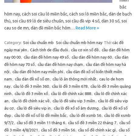
miền
bắc
hôm nay, cách soi cầu lô miền bắc, cách soi lô miền bắc, dàn de bạch
thủ, soi cầu 69 lô de siêu chuẩn, soi cầu đề vip 4 số, dàn 30 số, soi
cau so de mn, dàn đề miền bắc hôm…
Read More »
Category:
Soi cầu chuẩn mb
Soi cầu chuẩn mb hôm nay
Thẻ:
các đề
ngày mai yên
,
Cách tính de đầu đuôi
,
cầu cơ xin số đề
,
cầu dàn đề hôm
nay 00 00
,
cầu dàn đề hôm nay 49 số
,
cầu dàn đề hôm nay 60
,
cầu dàn
đề hôm nay 70 số
,
cầu dàn đề hôm nay chạm
,
cầu dàn đề hôm nay hà
nội
,
cầu dàn đề hôm nay miễn phí
,
cầu dàn đề xổ số kiến thiết miền
nam
,
cầu dàn đề xổ số ơn
,
cầu lô ăn thông mới nhất
,
cau lo de hom
nay
,
cầu lô đề 3 miền 360
,
cầu lô đề 3 miền 678
,
cầu lô đề 3 miền quảng
ninh
,
cầu lô đề 3 miền xổ
,
cầu lô đề chính xác 888
,
cầu lô đề chính xác
an
,
cầu lô đề chính xác về
,
cầu lô đề siêu vip 3 miền
,
cầu lô đề siêu vip
âu cơ
,
cầu lô đề siêu vip in
,
cầu lô đề xổ số âm dương
,
cầu lô đề xổ số
đẹp
,
cầu lô đề xổ số lô đề miền bắc
,
cầu lô đề xsmb 56
,
cầu lô đề xsmb
9/7/2
,
cầu số đề 3 miền 11 tháng 6
,
cầu số đề 3 miền 22 tháng 7
,
cầu số
đề 3 miền 4/8/2021
,
cầu số đề 3 miền 56
,
cầu số đề chính xác gì
,
cầu số