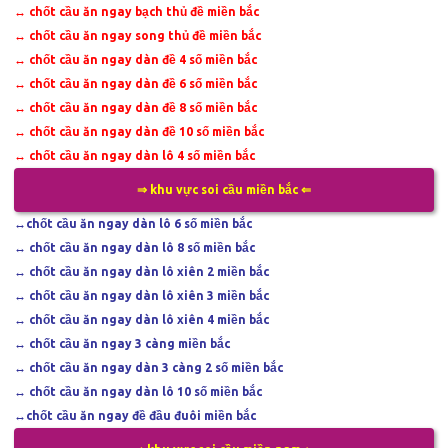
↔
chốt cầu ăn ngay bạch thủ đề miền bắc
↔
chốt cầu ăn ngay song thủ đề miền bắc
↔
chốt cầu ăn ngay dàn đề 4 số miền bắc
↔
chốt cầu ăn ngay dàn đề 6 số miền bắc
↔
chốt cầu ăn ngay dàn đề 8 số miền bắc
↔
chốt cầu ăn ngay dàn đề 10 số miền bắc
↔
chốt cầu ăn ngay dàn lô 4 số miền bắc
⇒ khu vực soi cầu miền bắc ⇐
↔
chốt cầu ăn ngay dàn lô 6 số miền bắc
↔
chốt cầu ăn ngay dàn lô 8 số miền bắc
↔
chốt cầu ăn ngay dàn lô xiên 2 miền bắc
↔
chốt cầu ăn ngay dàn lô xiên 3 miền bắc
↔
chốt cầu ăn ngay dàn lô xiên 4 miền bắc
↔
chốt cầu ăn ngay 3 càng miền bắc
↔
chốt cầu ăn ngay dàn 3 càng 2 số miền bắc
↔
chốt cầu ăn ngay dàn lô 10 số miền bắc
↔
chốt cầu ăn ngay đề đầu đuôi miền bắc