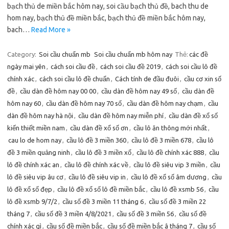
bạch thủ de miền bắc hôm nay, soi cầu bạch thủ đề, bach thu de
hom nay, bạch thủ đề miền bắc, bạch thủ đề miền bắc hôm nay,
bach…
Read More »
Category:
Soi cầu chuẩn mb
Soi cầu chuẩn mb hôm nay
Thẻ:
các đề
ngày mai yên
,
cách soi cầu đề
,
cách soi cầu đề 2019
,
cách soi cầu lô đề
chính xác
,
cách soi cầu lô đề chuẩn
,
Cách tính de đầu đuôi
,
cầu cơ xin số
đề
,
cầu dàn đề hôm nay 00 00
,
cầu dàn đề hôm nay 49 số
,
cầu dàn đề
hôm nay 60
,
cầu dàn đề hôm nay 70 số
,
cầu dàn đề hôm nay chạm
,
cầu
dàn đề hôm nay hà nội
,
cầu dàn đề hôm nay miễn phí
,
cầu dàn đề xổ số
kiến thiết miền nam
,
cầu dàn đề xổ số ơn
,
cầu lô ăn thông mới nhất
,
cau lo de hom nay
,
cầu lô đề 3 miền 360
,
cầu lô đề 3 miền 678
,
cầu lô
đề 3 miền quảng ninh
,
cầu lô đề 3 miền xổ
,
cầu lô đề chính xác 888
,
cầu
lô đề chính xác an
,
cầu lô đề chính xác về
,
cầu lô đề siêu vip 3 miền
,
cầu
lô đề siêu vip âu cơ
,
cầu lô đề siêu vip in
,
cầu lô đề xổ số âm dương
,
cầu
lô đề xổ số đẹp
,
cầu lô đề xổ số lô đề miền bắc
,
cầu lô đề xsmb 56
,
cầu
lô đề xsmb 9/7/2
,
cầu số đề 3 miền 11 tháng 6
,
cầu số đề 3 miền 22
tháng 7
,
cầu số đề 3 miền 4/8/2021
,
cầu số đề 3 miền 56
,
cầu số đề
chính xác gì
,
cầu số đề miền bắc
,
cầu số đề miền bắc â tháng 7
,
cầu số