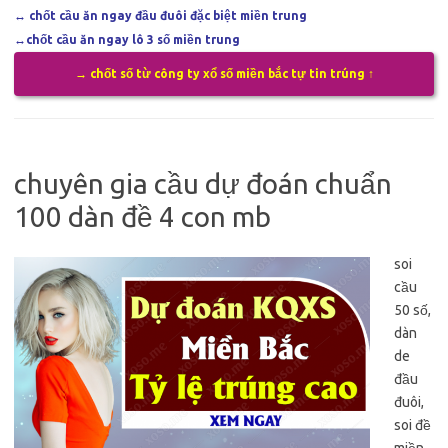
↔
chốt cầu ăn ngay đầu đuôi đặc biệt miền trung
↔
chốt cầu ăn ngay lô 3 số miền trung
→ chốt số từ công ty xổ số miền bắc tự tin trúng ↑
chuyên gia cầu dự đoán chuẩn
100 dàn đề 4 con mb
soi
cầu
50 số,
dàn
de
đầu
đuôi,
soi đề