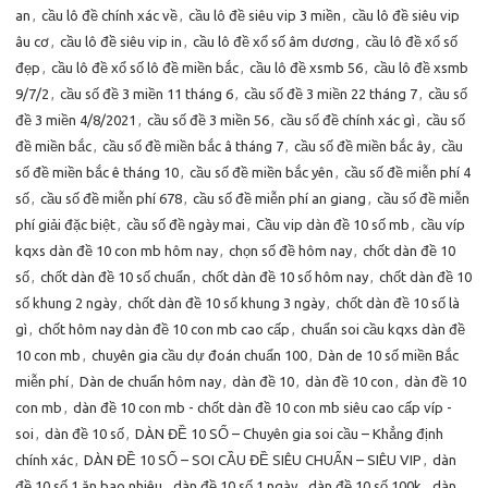
an
,
cầu lô đề chính xác về
,
cầu lô đề siêu vip 3 miền
,
cầu lô đề siêu vip
âu cơ
,
cầu lô đề siêu vip in
,
cầu lô đề xổ số âm dương
,
cầu lô đề xổ số
đẹp
,
cầu lô đề xổ số lô đề miền bắc
,
cầu lô đề xsmb 56
,
cầu lô đề xsmb
9/7/2
,
cầu số đề 3 miền 11 tháng 6
,
cầu số đề 3 miền 22 tháng 7
,
cầu số
đề 3 miền 4/8/2021
,
cầu số đề 3 miền 56
,
cầu số đề chính xác gì
,
cầu số
đề miền bắc
,
cầu số đề miền bắc â tháng 7
,
cầu số đề miền bắc ây
,
cầu
số đề miền bắc ê tháng 10
,
cầu số đề miền bắc yên
,
cầu số đề miễn phí 4
số
,
cầu số đề miễn phí 678
,
cầu số đề miễn phí an giang
,
cầu số đề miễn
phí giải đặc biệt
,
cầu số đề ngày mai
,
Cầu vip dàn đề 10 số mb
,
cầu víp
kqxs dàn đề 10 con mb hôm nay
,
chọn số đề hôm nay
,
chốt dàn đề 10
số
,
chốt dàn đề 10 số chuẩn
,
chốt dàn đề 10 số hôm nay
,
chốt dàn đề 10
số khung 2 ngày
,
chốt dàn đề 10 số khung 3 ngày
,
chốt dàn đề 10 số là
gì
,
chốt hôm nay dàn đề 10 con mb cao cấp
,
chuẩn soi cầu kqxs dàn đề
10 con mb
,
chuyên gia cầu dự đoán chuẩn 100
,
Dàn de 10 số miền Bắc
miễn phí
,
Dàn de chuẩn hôm nay
,
dàn đề 10
,
dàn đề 10 con
,
dàn đề 10
con mb
,
dàn đề 10 con mb - chốt dàn đề 10 con mb siêu cao cấp víp -
soi
,
dàn đề 10 số
,
DÀN ĐỀ 10 SỐ – Chuyên gia soi cầu – Khẳng định
chính xác
,
DÀN ĐỀ 10 SỐ – SOI CẦU ĐỀ SIÊU CHUẨN – SIÊU VIP
,
dàn
đề 10 số 1 ăn bao nhiêu
,
dàn đề 10 số 1 ngày
,
dàn đề 10 số 100k
,
dàn