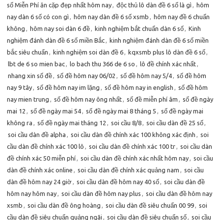
số Miễn Phí ăn cặp đẹp nhất hôm nay
,
độc thủ lô dàn đề 6 số là gì
,
hôm
nay dàn 6 số có con gì
,
hôm nay dàn đề 6 số xsmb
,
hôm nay đề 6 chuẩn
không
,
hôm nay soi dàn 6 đề
,
kinh nghiệm bắt chuẩn dàn 6 số
,
Kinh
nghiệm đánh dàn đề 6 số miền Bắc
,
kinh nghiệm đánh dàn đề 6 số miền
bắc siêu chuẩn
,
kinh nghiệm soi dàn đề 6
,
kqxsmb plus lô dàn đề 6 số
,
lbt de 6 so mien bac
,
lo bach thu 366 de 6 so
,
lô đề chính xác nhất
,
nhang xin số đề
,
số đề hôm nay 06/02
,
số đề hôm nay 5/4
,
số đề hôm
nay 9 tây
,
số đề hôm nay im lặng
,
số đề hôm nay in english
,
số đề hôm
nay mien trung
,
số đề hôm nay ông nhất
,
số đề miễn phí âm
,
số đề ngày
mai 12
,
số đề ngày mai 54
,
số đề ngày mai 8 tháng 5
,
số đề ngày mai
không ra
,
số đề ngày mai tháng 12
,
soi cầu 8/8
,
soi cầu dàn đề 25 số
,
soi cầu dàn đề alpha
,
soi cầu dàn đề chính xác 100 không xác định
,
soi
cầu dàn đề chính xác 100 lô
,
soi cầu dàn đề chính xác 100 tr
,
soi cầu dàn
đề chính xác 50 miễn phí
,
soi cầu dàn đề chính xác nhất hôm nay
,
soi cầu
dàn đề chính xác online
,
soi cầu dàn đề chính xác quảng nam
,
soi cầu
dàn đề hôm nay 24 giờ
,
soi cầu dàn đề hôm nay 40 số
,
soi cầu dàn đề
hôm nay hôm nay
,
soi cầu dàn đề hôm nay plus
,
soi cầu dàn đề hôm nay
xsmb
,
soi cầu dàn đề ông hoàng
,
soi cầu dàn đề siêu chuẩn 00 99
,
soi
cầu dàn đề siêu chuẩn quảng ngãi
,
soi cầu dàn đề siêu chuẩn số
,
soi cầu