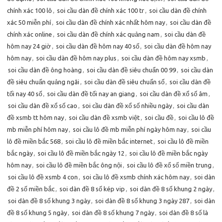
chính xác 100 lô
,
soi cầu dàn đề chính xác 100 tr
,
soi cầu dàn đề chính
xác 50 miễn phí
,
soi cầu dàn đề chính xác nhất hôm nay
,
soi cầu dàn đề
chính xác online
,
soi cầu dàn đề chính xác quảng nam
,
soi cầu dàn đề
hôm nay 24 giờ
,
soi cầu dàn đề hôm nay 40 số
,
soi cầu dàn đề hôm nay
hôm nay
,
soi cầu dàn đề hôm nay plus
,
soi cầu dàn đề hôm nay xsmb
,
soi cầu dàn đề ông hoàng
,
soi cầu dàn đề siêu chuẩn 00 99
,
soi cầu dàn
đề siêu chuẩn quảng ngãi
,
soi cầu dàn đề siêu chuẩn số
,
soi cầu dàn đề
tối nay 40 số
,
soi cầu dàn đề tối nay an giang
,
soi cầu dàn đề xổ số âm
,
soi cầu dàn đề xổ số cao
,
soi cầu dàn đề xổ số nhiều ngày
,
soi cầu dàn
đề xsmb tt hôm nay
,
soi cầu dàn đề xsmb việt
,
soi cầu đề
,
soi cầu lô đề
mb miễn phí hôm nay
,
soi cầu lô đề mb miễn phí ngày hôm nay
,
soi cầu
lô đề miền bắc 568
,
soi cầu lô đề miền bắc internet
,
soi cầu lô đề miền
bắc ngày
,
soi cầu lô đề miền bắc ngày 12
,
soi cầu lô đề miền bắc ngày
hôm nay
,
soi cầu lô đề miền bắc ông nội
,
soi cầu lô đề xổ số miền trung
,
soi cầu lô đề xsmb 4 con
,
soi cầu lô đề xsmb chính xác hôm nay
,
soi dàn
đề 2 số miền bắc
,
soi dàn đề 8 số kép vip
,
soi dàn đề 8 số khung 2 ngày
,
soi dàn đề 8 số khung 3 ngày
,
soi dàn đề 8 số khung 3 ngày 287
,
soi dàn
đề 8 số khung 5 ngày
,
soi dàn đề 8 số khung 7 ngày
,
soi dàn đề 8 số là