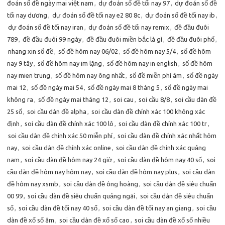
đoán số đề ngày mai việt nam
,
dự đoán số đề tối nay 97
,
dự đoán số đề
tối nay dương
,
dự đoán số đề tối nay e2 80 8c
,
dự đoán số đề tối nay ib
,
dự đoán số đề tối nay iran
,
dự đoán số đề tối nay remix
,
đề đầu đuôi
789
,
đề đầu đuôi 99 ngày
,
đề đầu đuôi miền bắc là gì
,
đề đầu đuôi phố
,
nhang xin số đề
,
số đề hôm nay 06/02
,
số đề hôm nay 5/4
,
số đề hôm
nay 9 tây
,
số đề hôm nay im lặng
,
số đề hôm nay in english
,
số đề hôm
nay mien trung
,
số đề hôm nay ông nhất
,
số đề miễn phí âm
,
số đề ngày
mai 12
,
số đề ngày mai 54
,
số đề ngày mai 8 tháng 5
,
số đề ngày mai
không ra
,
số đề ngày mai tháng 12
,
soi cau
,
soi cầu 8/8
,
soi cầu dàn đề
25 số
,
soi cầu dàn đề alpha
,
soi cầu dàn đề chính xác 100 không xác
định
,
soi cầu dàn đề chính xác 100 lô
,
soi cầu dàn đề chính xác 100 tr
,
soi cầu dàn đề chính xác 50 miễn phí
,
soi cầu dàn đề chính xác nhất hôm
nay
,
soi cầu dàn đề chính xác online
,
soi cầu dàn đề chính xác quảng
nam
,
soi cầu dàn đề hôm nay 24 giờ
,
soi cầu dàn đề hôm nay 40 số
,
soi
cầu dàn đề hôm nay hôm nay
,
soi cầu dàn đề hôm nay plus
,
soi cầu dàn
đề hôm nay xsmb
,
soi cầu dàn đề ông hoàng
,
soi cầu dàn đề siêu chuẩn
00 99
,
soi cầu dàn đề siêu chuẩn quảng ngãi
,
soi cầu dàn đề siêu chuẩn
số
,
soi cầu dàn đề tối nay 40 số
,
soi cầu dàn đề tối nay an giang
,
soi cầu
dàn đề xổ số âm
,
soi cầu dàn đề xổ số cao
,
soi cầu dàn đề xổ số nhiều