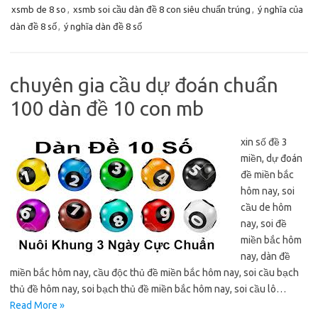
xsmb de 8 so
,
xsmb soi cầu dàn đề 8 con siêu chuẩn trúng
,
ý nghĩa của
dàn đề 8 số
,
ý nghĩa dàn đề 8 số
chuyên gia cầu dự đoán chuẩn
100 dàn đề 10 con mb
xin số đề 3
miền, dự đoán
đề miền bắc
hôm nay, soi
cầu de hôm
nay, soi đề
miền bắc hôm
nay, dàn đề
miền bắc hôm nay, cầu độc thủ đề miền bắc hôm nay, soi cầu bạch
thủ đề hôm nay, soi bạch thủ đề miền bắc hôm nay, soi cầu lô…
Read More »