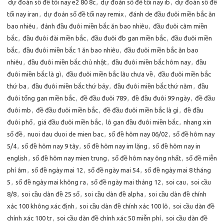
dự đoán số đề tối nay e2 80 8c
,
dự đoán số đề tối nay ib
,
dự đoán số đề
tối nay iran
,
dự đoán số đề tối nay remix
,
đánh de đầu đuôi miền bắc ăn
bao nhiêu
,
đánh đầu đuôi miền bắc ăn bao nhiêu
,
đầu đuôi câm miền
bắc
,
đầu đuôi đài miền bắc
,
đầu đuôi đb gan miền bắc
,
đầu đuôi miền
bắc
,
đầu đuôi miền bắc 1 ăn bao nhiêu
,
đầu đuôi miền bắc ăn bao
nhiêu
,
đầu đuôi miền bắc chủ nhật
,
đầu đuôi miền bắc hôm nay
,
đầu
đuôi miền bắc là gì
,
đầu đuôi miền bắc lâu chưa về
,
đầu đuôi miền bắc
thứ ba
,
đầu đuôi miền bắc thứ bảy
,
đầu đuôi miền bắc thứ năm
,
đầu
đuôi tổng gan miền bắc
,
đề đầu đuôi 789
,
đề đầu đuôi 99 ngày
,
đề đầu
đuôi mb
,
đề đầu đuôi miền bắc
,
đề đầu đuôi miền bắc là gì
,
đề đầu
đuôi phố
,
giá đầu đuôi miền bắc
,
lô gan đầu đuôi miền bắc
,
nhang xin
số đề
,
nuoi dau duoi de mien bac
,
số đề hôm nay 06/02
,
số đề hôm nay
5/4
,
số đề hôm nay 9 tây
,
số đề hôm nay im lặng
,
số đề hôm nay in
english
,
số đề hôm nay mien trung
,
số đề hôm nay ông nhất
,
số đề miễn
phí âm
,
số đề ngày mai 12
,
số đề ngày mai 54
,
số đề ngày mai 8 tháng
5
,
số đề ngày mai không ra
,
số đề ngày mai tháng 12
,
soi cau
,
soi cầu
8/8
,
soi cầu dàn đề 25 số
,
soi cầu dàn đề alpha
,
soi cầu dàn đề chính
xác 100 không xác định
,
soi cầu dàn đề chính xác 100 lô
,
soi cầu dàn đề
chính xác 100 tr
,
soi cầu dàn đề chính xác 50 miễn phí
,
soi cầu dàn đề