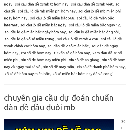
ngày
,
soi cầu dàn đề xsmb tt hôm nay
,
soi cầu dàn đề xsmb việt
,
soi
cầu đề
,
soi cầu lô đề mb miễn phí hôm nay
,
soi cầu lô đề mb miễn phí
ngày hôm nay
,
soi cầu lô đề miền bắc 568
,
soi cầu lô đề miền bắc
internet
,
soi cầu lô đề miền bắc ngày
,
soi cầu lô đề miền bắc ngày 12
,
soi cầu lô đề miền bắc ngày hôm nay
,
soi cầu lô đề miền bắc ông nội
,
soi cầu lô đề xổ số miền trung
,
soi cầu lô đề xsmb 4 con
,
soi cầu lô đề
xsmb chính xác hôm nay
,
soi dàn đề 2 số miền bắc
,
soi dàn đề ngày
hôm nay
,
tra số đề hôm nay
,
tư vấn số đề hôm nay
,
xem dàn đề 36 số
miễn phí
,
xin số de hôm nay miễn phí
,
xin số đề an giang
,
xin số đề hôm
nay và ngày mai sẽ về
,
xin số đề may mắn
,
xin số đề thành phố hôm nay
,
xổ số đề hôm nay miền bắc
,
xổ số miền bắc hôm nay đề về con gì
chuyên gia cầu dự đoán chuẩn
dàn đề đầu đuôi mb
so
i