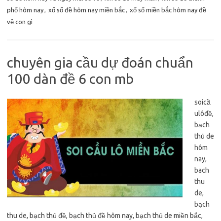
phố hôm nay
,
xổ số đề hôm nay miền bắc
,
xổ số miền bắc hôm nay đề
về con gì
chuyên gia cầu dự đoán chuẩn
100 dàn đề 6 con mb
soicầ
ulôđề,
bạch
thủ de
hôm
nay,
bach
thu
de,
bạch
thu de, bạch thủ đề, bạch thủ đề hôm nay, bạch thủ de miền bắc,