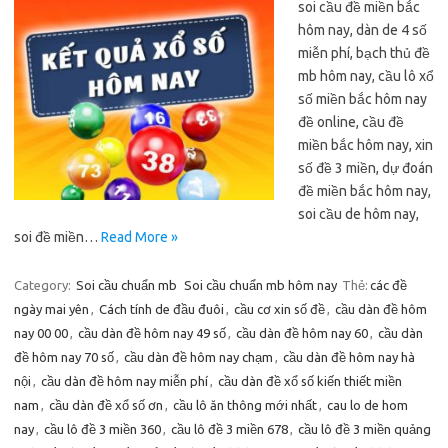
soi cầu đề miền bắc
hôm nay, dàn de 4 số
miễn phí, bạch thủ đề
mb hôm nay, cầu lô xổ
số miền bắc hôm nay
đề online, cầu đề
miền bắc hôm nay, xin
số đề 3 miền, dự đoán
đề miền bắc hôm nay,
soi cầu de hôm nay,
soi đề miền…
Read More »
Category:
Soi cầu chuẩn mb
Soi cầu chuẩn mb hôm nay
Thẻ:
các đề
ngày mai yên
,
Cách tính de đầu đuôi
,
cầu cơ xin số đề
,
cầu dàn đề hôm
nay 00 00
,
cầu dàn đề hôm nay 49 số
,
cầu dàn đề hôm nay 60
,
cầu dàn
đề hôm nay 70 số
,
cầu dàn đề hôm nay chạm
,
cầu dàn đề hôm nay hà
nội
,
cầu dàn đề hôm nay miễn phí
,
cầu dàn đề xổ số kiến thiết miền
nam
,
cầu dàn đề xổ số ơn
,
cầu lô ăn thông mới nhất
,
cau lo de hom
nay
,
cầu lô đề 3 miền 360
,
cầu lô đề 3 miền 678
,
cầu lô đề 3 miền quảng